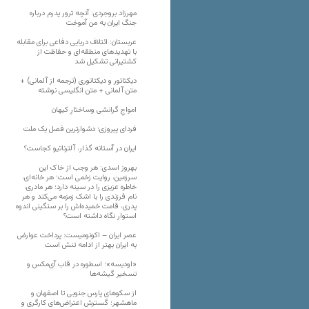
مهرزاد بروجردی: آنچه ترور پدرم درباره
جنگ ایران به من آموخت
عربستان: ائتلاف دریایی دفاعی برای مقابله
با تهدیدهای منطقه‌ای و حفاظت از
کشتیرانی تشکیل شد
دیکتاتور و دیکتاتوری (ترجمه از آلمانی) +
متن آلمانی + متن انگلیسی نوشته
‌امواجِ گرانشی وساختارِ کیهان
فردای پیروزی؛ دشوارترین فصل یک ملت
ایران در آستانه گذار، آلترناتیو کجاست؟
بهروز اسدی: هر وجب از خاک‌ این
سرزمین، روایت زخمی است؛ هر خانه‌ای،
خاطره عزیزی را در سینه دارد؛ هر مادری،
نام فرزندی را با اشک زمزمه می‌کند و هر
پدری، قامت خمیده‌اش را بر سنگینی اندوه
استوار نگاه داشته است؟
عصر ایران – اکونومیست: پرداخت عوارض
به ایران بهتر از ادامه تنش است
«اودیسه»؛ اسطوره در قاب آی‌مکس و
تسخیر گیشه‌ها
از سکوهای پارس جنوبی تا اصفهان و
ماهشهر؛ گسترش اعتراض‌های کارگری و