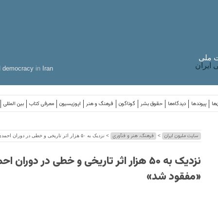
 ملی
ایران
d
democracy
in
Iran
‌ها
پیوندها
دیدگاه‌ها
حقوق بشر
گوناگون
فرهنگ و هنر
اپوزیسیون
معرفی کتاب
بین المللی
سایت ملیون ایران
فرهنگ، هنر و فنآوری
>
> نزدیک به ۵۰ هزار اثر تاریخی و خطی در دوران احمدی‌نژاد «مفقود شد»
نزدیک به ۵۰ هزار اثر تاریخی و خطی در دوران ا
«مفقود شد»