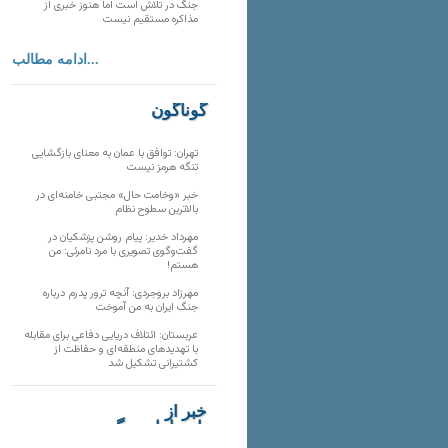
جنگ در تلاش است اما هنوز خبری از
مذاکره مستقیم نیست
ادامه مطالب...
گوناگون
تهران: توافق با عمان به معنای بازگشایی
تنگه هرمز نیست
خبر «وخامت حال» مجتبی خامنه‌ای در
بالاترین سطوح نظام
مهرداد خدیر: پیام روشن پزشکیان در
گفت‌و‌گوی تصویری با مرد نامرئی: من
هستم!
مهرزاد بروجردی: آنچه ترور پدرم درباره
جنگ ایران به من آموخت
عربستان: ائتلاف دریایی دفاعی برای مقابله
با تهدیدهای منطقه‌ای و حفاظت از
کشتیرانی تشکیل شد
خبر از
تارنماهای دیگر