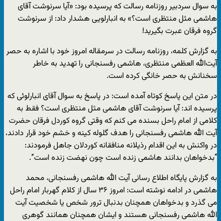
به سوال سردبیر روزنامه رسالت که پرسیده بود: «آیا سرنوشت آقای
هاشمی مثل منتظری است؟» به انبارلویی هشدار داد: از سرنوشت
گروه فرقان عبرت بگیرید!
به گزارش کلمه، روزنامه رسالت در سرمقاله امروز خود با اشاره به حصر
آیت‌الله العظمی منتظری، هاشمی رفسنجانی را تهدید به خاطر
سخنانش به حصر خانگی کرده است.
در متن این پاسخ کوتاه آمده است: در پاسخ به سوال آقای انبارلوئی که
پرسیده اند: آیا سرنوشت آقای هاشمی مثل منتظری است؟ فقط به
کلامی از امام راحل بسنده می کنم که وقتی گروه کوردل فرقان حضرت
آیت الله هاشمی رفسنجانی را هدف گلوله کینه و خشم خود قرار دادند،
در واکنش به این اقدام رذیلانه منافقانه کوردلان جاهل فرمودند:
“بدخواهان بدانند هاشمی زنده است چون نهضت زنده است”.
به گزارش پایگاه اطلاع رسانی آیت الله هاشمی رفسنجانی، محمد
هاشمی در ادامه نوشته است: امروز ۳۶ سال از کلام گهربار امام راحل
می گذرد و بدخواهان همچنان بدنبال ترور شخص یا شخصیت آیت
الله هاشمی رفسنجانی هستند و ایشان همچنان همانند گوهری