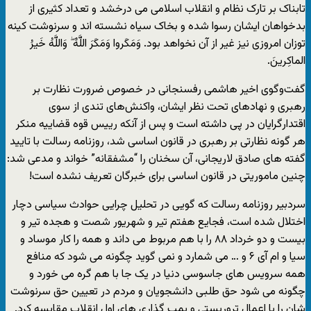
تابناک بر تارک نظام و انقلاب اسلامی می درخشد و تعداد کثیری از
بدخواهان ایشان رسوا شده و بخاک سیاه نشسته اند و سرنوشت کینه
توزان امروزی نیز غیر از آن نخواهد بود. وَمَکَروا وَمَکَرَ اللَّهُ ۖ وَاللَّهُ خَیرُ
الماکِرینَ.
گفت‌وگوی اخیر هاشمی رفسنجانی در خصوص ضرورت نظارت بر
رهبری و نهادهای تحت نظر ایشان، واکنش‌های تندی از سوی
اقتدارگرایان در پی داشته است و پس از آنکه رییس قوه قضاییه منکر
هر گونه نظارتی بر رهبری در قانون اساسی شد، روزنامه رسالت با تایید
گفته های صادق لاریجانی، آن سخنان را “مشفقانه” خواند و مدعی شد:
چنین ماموریتی در قانون اساسی برای خبرگان تعریف نشده است!
سردبیر روزنامه رسالت که گویی در تحلیل چرایی حوادث سیاسی دچار
اختلال شده است، فجایع هفتم تیر و شهریور شصت و هجده تیر و
بیست و دو خرداد ۸۸ را با هم مربوط می داند و همه را کار موساد و
سیا و ام آی ۶ و … می شمارد و نمی گوید چگونه می شود که منافع
همه سرویس های جاسوسی دنیا در یک جا با هم گره می خورد و
چگونه می شود حق طلبی دانشجویان و مردم در تعیین حق سرنوشت
شان را با اعمال تروریستی و بمب گذاری های اول انقلاب مقایسه کرد.