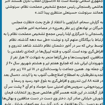
جمهوری اسلامی نوشته است که «دلسوزان انقلاب نگران هستند اکبر
هاشمی رفسنجانی رئیس مجمع تشخیص مصلحت نظام، سرنوشتی
همانند سرنوشت حسینعلی منتظری پیدا کند.»
به گزارش سحام، انبارلویی با انتقاد از طرح بحث «نظارت مجلس
خبرگان بر نهادهای زیر نظر رهبری» در مصاحبه اخیر هاشمی
رفسنجانی با خبرگزاری ایلنا رئیس مجمع تشخیص مصلحت نظام را به
ارتباط با بیگانگان متهم کرد و نوشت: «طی سه دهه گذشته، نظام
توسط برخی که سر در آخور دشمنان نظام داشتند شاهد تندروی و
افراطی‌گری بوده است. آشوب و فتنه لیبرال‌ها در اتحادی نامقدس با
منافقین، کمونیست‌ها و ملی‌گراها منجر به شهادت ۱۷ هزار نفر از
شهروندان ایرانی شد که فجایع هفتم تیر و هشتم شهریور سال ۶۰ از
آن جمله بود. همین جماعت با پوست‌اندازی در ۱۸ تیر ۷۸ زیر چتر
تجدیدنظرطلبان به اصطلاح اصلاح‌طلب آشوب به پا کردند. ده‌سال بعد
در فتنه ۸۸ این تندروی و افراطی‌گری به بلوغ خود رسید و رسماً و
بی‌پرده‌پوشی، سرویس‌های امنیتی سیا، موساد و ام آی ۶ پشت سر آن
قرار گرفتند.در این فتنه همسر آقای هاشمی صبح روز انتخابات فرمان
شورش خیابانی صادر کرد. دختر وی دست در دست منافقین و بهائی‌ها
که به دوستی با آن‌ها افتخار می‌کند، آتش‌بیار معرکه‌های خیابانی علیه