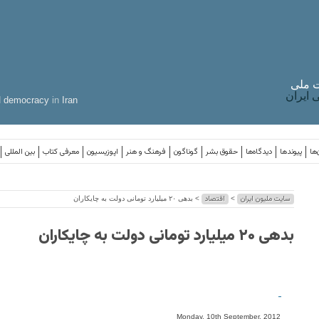
 ملی
ایران
d
democracy
in
Iran
‌ها
پیوندها
دیدگاه‌ها
حقوق بشر
گوناگون
فرهنگ و هنر
اپوزیسیون
معرفی کتاب
بین المللی
سایت ملیون ایران
اقتصاد
>
> بدهی ۲۰ میلیارد تومانی دولت به چایکاران
بدهی ۲۰ میلیارد تومانی دولت به چایکاران
-
Monday, 10th September, 2012