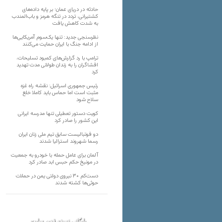
حادثه در دریای عمان؛ بر پایه داده‌های
کشتیرانی، تردد در تنگه هرمز و باب‌المندب
به شدت کاهش یافت
نظرسنجی جدید: تنها یک‌سوم آمریکایی‌ها
از ادامه جنگ با ایران حمایت می‌کنند
ترامپ با رد گزارش‌های کمبود تسلیحات،
افشاگران را به زندان طولانی مدت تهدید
کرد
رئیس‌ جمهوری اسرائیل: نقشه راه غزه
مثبت است اما حماس باید کاملا خلع
سلاح شود
کویت دستور تعطیلی تنها مدرسه ایرانی
این کشور را صادر کرد
دو فوتبالیست سابق تیم ملی زنان ایران
رسما شهروند استرالیا شدند
آلمان برای عامل حمله با خودرو به جمعیت
در مونیخ حکم حبس ابد صادر کرد
دست‌کم ۳۰ نیروی دولتی یمن در حملات
حوثی‌ها کشته شدند
بایگانی نسخه قدیم سایت