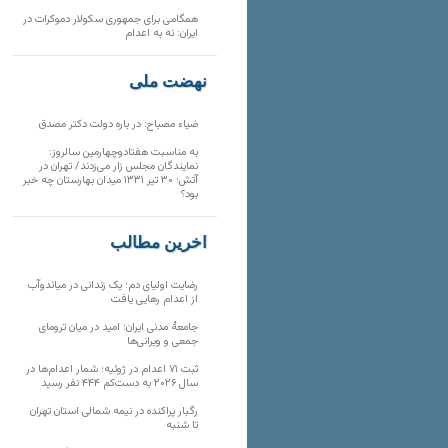
همگامی برای جمهوری سکولار دموکرات در
ایران: نه به اعدام
نهضت ملی
ضیاء مصباح: در باره دولت دکتر مصدق
به مناسبت هفتادوچهارمین سالروز:
نمایندگان مجلس زار می‌زدند/ تهران در
آتش؛ ۳۰ تیر ۱۳۳۱ میدان بهارستان چه خبر
بود؟
آخرین مطالب
رضایت اولیای دم؛ یک زندانی در میاندوآب
از اعدام رهایی یافت
جامعهٔ مدنی ایران: امید در میان ترومای
جمعی و ویرانی‌ها
ثبت ۷۱ اعدام در ژوئیه؛ شمار اعدام‌ها در
سال ۲۰۲۶ به دست‌کم ۴۴۴ نفر رسید
رگبار پراکنده در نیمه شمالی استان تهران
تا شنبه