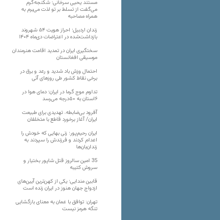
مستند یحیی سرخانی؛ شکنجه‌گرم
می‌گفت از تسلط بر تو لذت می‌برم به
همراه مصاحبه
زندان اردبیل؛ احراز هویت ۵۴ شهروند
بازداشت‌شده در اعتراضات دی‌ماه ۱۴۰۴
سختگیری ایران در تمدید اقامت هنرمندان
موسیقی افغانستان
احتمال وزش باد شدید و رعد و برق در
برخی نقاط کشور طی روزهای آتی
تداوم موج گرما در ایران؛ دمای هوا در
۶استان به ۵۰درجه می‌رسد
آفرود بی‌ضابطه، تهدیدی برای طبیعت
ایران/ آغاز برخورد قاطع با متخلفان
ایران رحیم‌پور؛ زنی بهایی که خودش را
اعدام کردند و فرزندش را سپردند به
زندان‌بان‌ها
35 امین سالروز قتل شاپور بختیار و
سروش کتیبه
قابین مندایی؛ یکی از کهن‌ترین آیین‌های
ازدواج جهان هنوز در ایران زنده است
تهران: توافق با عمان به معنای بازگشایی
تنگه هرمز نیست