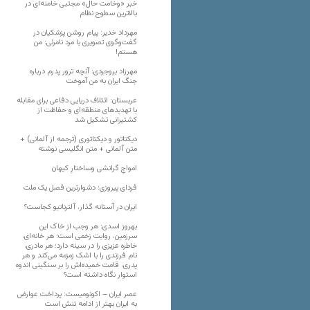
خبر «وخامت حال» مجتبی خامنه‌ای در
بالاترین سطوح نظام
مهرداد خدیر: پیام روشن پزشکیان در
گفت‌و‌گوی تصویری با مرد نامرئی: من
هستم!
مهرزاد بروجردی: آنچه ترور پدرم درباره
جنگ ایران به من آموخت
عربستان: ائتلاف دریایی دفاعی برای مقابله
با تهدیدهای منطقه‌ای و حفاظت از
کشتیرانی تشکیل شد
دیکتاتور و دیکتاتوری (ترجمه از آلمانی) +
متن آلمانی + متن انگلیسی نوشته
‌امواجِ گرانشی وساختارِ کیهان
فردای پیروزی؛ دشوارترین فصل یک ملت
ایران در آستانه گذار، آلترناتیو کجاست؟
بهروز اسدی: هر وجب از خاک‌ این
سرزمین، روایت زخمی است؛ هر خانه‌ای،
خاطره عزیزی را در سینه دارد؛ هر مادری،
نام فرزندی را با اشک زمزمه می‌کند و هر
پدری، قامت خمیده‌اش را بر سنگینی اندوه
استوار نگاه داشته است؟
عصر ایران – اکونومیست: پرداخت عوارض
به ایران بهتر از ادامه تنش است