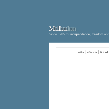
Melliun
Iran
Since 1905 for
independence
,
freedom
an
درباره ما
تماس با ما
راهنما