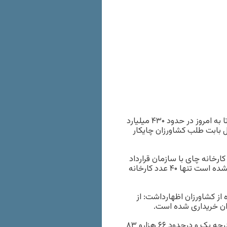
رئیس سازمان چای ایران ارزش ریالی میزان خرید برگ سبز چای را تا به امروز در حدود ۴۳۰ میلیارد
 ابتدای سال تاکنون حدود ۲۲۵ میلیارد ریال بابت طلب کشاورزان چایکار
لی محرر درباره فعالیت کارخانه های چای نیز گفت: درحدود ۱۵۶ کارخانه چای با سازمان قرارداد
بسته اند اما به دلیل اینکه هنوز برداشت از چین آخر چای شروع نشده است تنها ۴۰ عدد کارخانه
ز کشاورزان اظهارداشت: از
وی با بیان اینکه از این میزان درحدود ۲۴ هزارو ۷۴۳ تن برگ سبز درجه یک و درحدود ۶۶ هزارو ۸۳