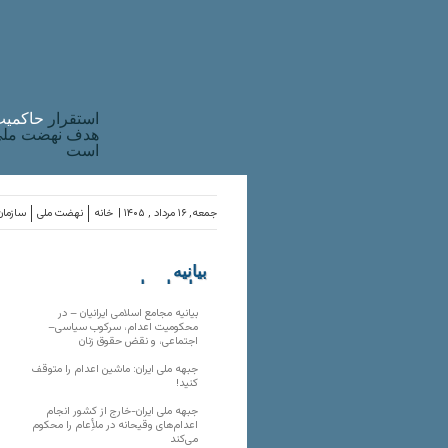
استقرار
حاکميت
هدف نهضت ملی 
است
جمعه, ۱۶ مرداد , ۱۴۰۵ |
خانه
نهضت ملی
سازمان
بیانیه
سازمان‌های
ملی
بیانیه مجامع اسلامی ایرانیان – در
محکومیت اعدام، سرکوب سیاسی–
اجتماعی، و نقض حقوق زنان
جبهه ملی ایران: ماشین اعدام را متوقف
کنید!
جبهه ملی ایران-خارج از کشور انجام
اعدام‌های وقیحانه در ملأِعام را محکوم
می‌کند