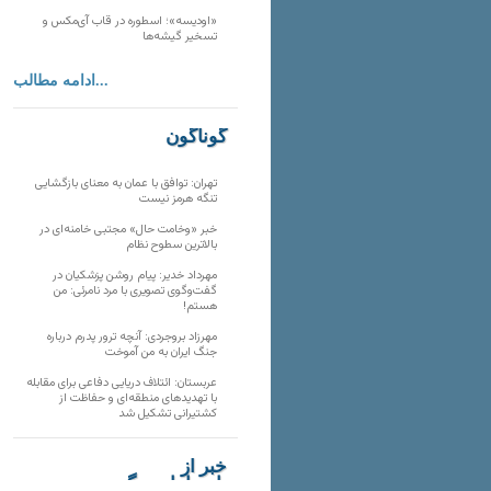
«اودیسه»؛ اسطوره در قاب آی‌مکس و
تسخیر گیشه‌ها
ادامه مطالب...
گوناگون
تهران: توافق با عمان به معنای بازگشایی
تنگه هرمز نیست
خبر «وخامت حال» مجتبی خامنه‌ای در
بالاترین سطوح نظام
مهرداد خدیر: پیام روشن پزشکیان در
گفت‌و‌گوی تصویری با مرد نامرئی: من
هستم!
مهرزاد بروجردی: آنچه ترور پدرم درباره
جنگ ایران به من آموخت
عربستان: ائتلاف دریایی دفاعی برای مقابله
با تهدیدهای منطقه‌ای و حفاظت از
کشتیرانی تشکیل شد
خبر از
تارنماهای دیگر