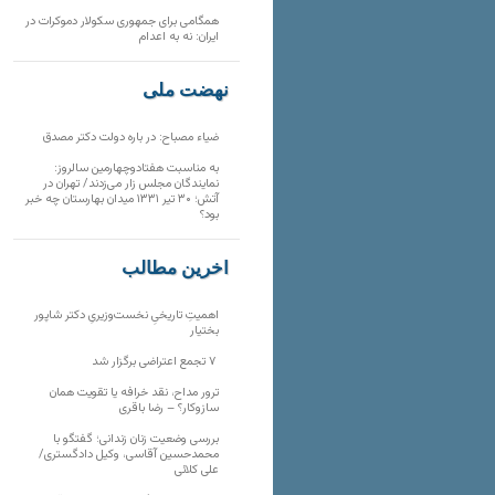
همگامی برای جمهوری سکولار دموکرات در
ایران: نه به اعدام
نهضت ملی
ضیاء مصباح: در باره دولت دکتر مصدق
به مناسبت هفتادوچهارمین سالروز:
نمایندگان مجلس زار می‌زدند/ تهران در
آتش؛ ۳۰ تیر ۱۳۳۱ میدان بهارستان چه خبر
بود؟
آخرین مطالب
اهمیتِ تاریخیِ نخست‌وزیریِ دکتر شاپور
بختیار
۷ تجمع اعتراضی برگزار شد
ترور مداح، نقد خرافه یا تقویت همان
سازوکار؟ – رضا باقری
بررسی وضعیت زنان زندانی؛ گفتگو با
محمدحسین آقاسی، وکیل دادگستری/
علی کلائی