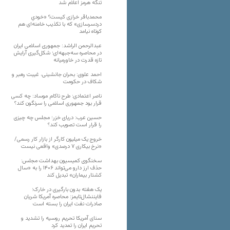
تنگه هرمز اعلام شد
محمدباقر خرازی کیست؟ «خودیِ
دردسرسازی» که با تکذیب خامنه‌ای هم
کوتاه نیامد
عبدالرحمن الراشد: جمهوری اسلامی ایران
در محاصره سه‌جبهه‌ای؛ شکل‌گیری آرایش
تازه قدرت در خاورمیانه
احمد علوی: بحران جانشینی، غیبت رهبر و
شکاف در حکومت
ناصر اعتمادی: طرح ناکام موساد: چه کسی
قرار بود جمهوری اسلامی را سرنگون کند؟
حسین عرب: دریای خزر؛ مجلس چه چیزی
را قرار است تصویب کند؟
خروج یک میلیون کارگر از بازار کار رسمی/
«نرخ بیکاری ۷ درصدی» واقعی نیست
سخنگوی کمیسیون بهداشت مجلس:
حذف ارز دارو می‌تواند ۱۴۰۶ را به «سال
کشتار بیماران» تبدیل کند
یک هفته بدون بارگیری در خارک؛
فایننشال‌تایمز: محاصره آمریکا شریان
صادرات نفت ایران را بسته است
سنای آمریکا تحریم روسیه را تشدید و
تحریم ایران را تمدید کرد