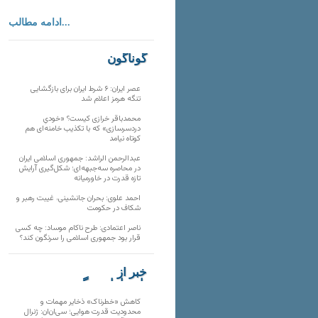
ادامه مطالب...
گوناگون
عصر ایران: ۶ شرط ایران برای بازگشایی
تنگه هرمز اعلام شد
محمدباقر خرازی کیست؟ «خودیِ
دردسرسازی» که با تکذیب خامنه‌ای هم
کوتاه نیامد
عبدالرحمن الراشد: جمهوری اسلامی ایران
در محاصره سه‌جبهه‌ای؛ شکل‌گیری آرایش
تازه قدرت در خاورمیانه
احمد علوی: بحران جانشینی، غیبت رهبر و
شکاف در حکومت
ناصر اعتمادی: طرح ناکام موساد: چه کسی
قرار بود جمهوری اسلامی را سرنگون کند؟
خبر از
تارنماهای دیگر
کاهش «خطرناک» ذخایر مهمات و
محدودیت قدرت هوایی؛ سی‌ان‌ان: ژنرال