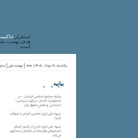
استقرار
حاکميت
هدف نهضت ملی 
است
یکشنبه, ۱۸ مرداد , ۱۴۰۵ |
خانه
نهضت ملی
سازم
بیانیه
سازمان‌های
ملی
بیانیه مجامع اسلامی ایرانیان – در
محکومیت اعدام، سرکوب سیاسی–
اجتماعی، و نقض حقوق زنان
جبهه ملی ایران: ماشین اعدام را متوقف
کنید!
جبهه ملی ایران-خارج از کشور انجام
اعدام‌های وقیحانه در ملأِعام را محکوم
می‌کند