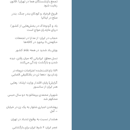
تجمع بازنشستگان هما در تهران/ قانون
رعایت شود
فروغ فرخزاد و کودکانِ بندرِ جنگ، بندرِ
صلح در ایتالیا
باد و گردوخاک در بخش‌هایی از کشور/
دریای مازندران مواج است
حجاب در ایران؛ از مدارا در تجمعات
حکومتی تا برخورد در کافه‌ها
وزش باد شدید در همه نقاط کشور
نسل معلق؛ ایرانیانی که میان رفتن، دیده
شدن و بازگشت زندگی می‌کنند
۱۵۹ بازداشت‌شده اعتراضات دی‌ماه در
زندان یزد؛ ده‌ها تن در بلاتکلیفی قضایی
گزارش| پایان اقتدار وزارت ارشاد؛ رهایی
هنر ایران از سانسور
شهریار محمدی بریمانلو به دو سال حبس
محکوم شد
پوشاندن اجباری شلوار به یک زن در خیابان
– آمل
هشدار نسبت به وفوع تندباد در تهران
عصر ایران: ۶ شرط ایران برای بازگشایی