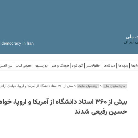
 ملی
ایران
d
democracy
in
Iran
ان‌ها
پیوندها
دیدگاه‌ها
حقوق بشر
گوناگون
فرهنگ و هنر
اپوزیسیون
معرفی کتاب
بین المللی
سایت ملیون ایران
پیشخوان سایت
>
> بیش از ۳۶۰ استاد دانشگاه از آمریکا و اروپا، خواهان آزادی حسین رفیعی شدند
بیش از ۳۶۰ استاد دانشگاه از آمریکا و اروپا، خ
حسین رفیعی شدند