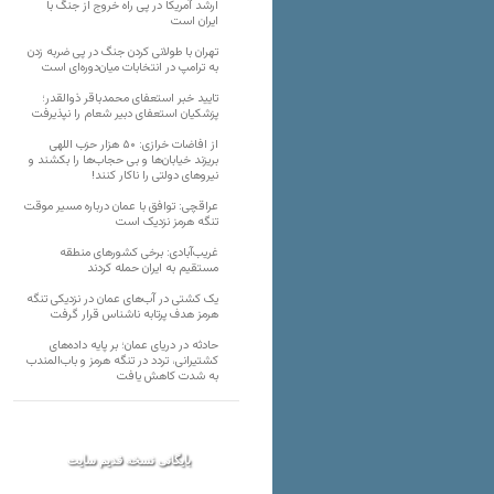
ارشد آمریکا در پی راه خروج از جنگ با
ایران است
تهران با طولانی کردن جنگ در پی ضربه زدن
به ترامپ در انتخابات میان‌دوره‌ای است
تایید خبر استعفای محمدباقر ذوالقدر؛
پزشکیان استعفای دبیر شعام را نپذیرفت
از افاضات خرازی: ۵۰ هزار حزب اللهی
بریزند خیابان‌ها و بی حجاب‌ها را بکشند و
نیرو‌های دولتی را ناکار کنند!
عراقچی: توافق با عمان درباره مسیر موقت
تنگه هرمز نزدیک است
غریب‌آبادی: برخی کشورهای منطقه
مستقیم به ایران حمله کردند
یک کشتی در آب‌های عمان در نزدیکی تنگه
هرمز هدف پرتابه ناشناس قرار گرفت
حادثه در دریای عمان؛ بر پایه داده‌های
کشتیرانی، تردد در تنگه هرمز و باب‌المندب
به شدت کاهش یافت
بایگانی نسخه قدیم سایت