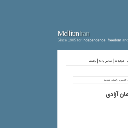
Melliun
Iran
Since 1905 for
independence
,
freedom
an
درباره ما
تماس با ما
راهنما
واهان آزادی