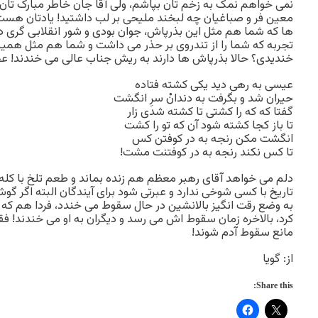
نمى خواهم نمک به زخم تان بپاشم، ولى آقا جان خاطر مبارک ت
معین فر و صباغیان چه لبخند ملیحى بر لب داشتید! یادتان هست م
ها که شما هم مثل این بذرپاش، جوان بودى و شور انقلابى گرى دا
تجربه که شما را از تندروى بر حذر مى داشت و شما هم مثل همی
خندیدى؟ حالا بذرپاش ها دارند به ریش جناب عالى مى خندند! 
عیسی به رهی دید یکی کشته فتاده
حیران شد و بگرفت به دندانْ سرِ انگشت
گفتا که که را کشتی تا کشته شدی زار
تا باز کجا کشته شود آن که تو را کشت
انگشت مکن رنجه به در کوفتن کس
تا کس نکند رنجه به در کوفتنت مشت!
دلم مى خواهد آقاى رهبر معظم هم زنده بماند و طعم تلخ با کله پ
تاریخ با کسى شوخى ندارد و عبرتى شود براى آیندگان البته اگر گو
به وضع رقت انگیز بالانشین در حال سقوط مى خندد، فردا هم که خو
کرد، بالاخره زمان سقوط اش مى رسد و دیگران به او مى خندند! فق
مانع سقوط آدم شوند!
از: گویا
Share this: