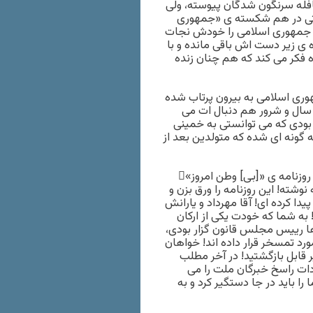
افله سرنگون شدگان پیوسته، ولى
کشتى در هم شکسته ى «جمهورى
م جمهورى اسلامى را خودش نجات
 ى زیر دست اش باقى مانده و با
فکر مى کند که هم چنان زنده
هورى اسلامى به بیرون پرتاب شده
سال و شرور هم دنبال ات مى
بودى که مى توانستى به خمینى
ه گونه اى شده که متولدین بعد از
وزنامه ى «[بى] وطن امروز»ِ
وشته! این روزنامه را ورق بزن و
ا کرده اى! آقا مهرداد و یارانش
 به شما که خودت یکى از ارکان
ها رییس مجلس قانون گزار بودى،
ورد تمسخر قرار داده اند! خواهان
فته اند که غیر قابل بازگشتید! در آخر مطلب
ات راسخ خبرگان ملت را مى
ا باید در جا دستگیر کرد و به