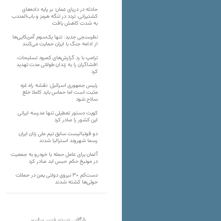
حادثه در دریای عمان؛ بر پایه داده‌های
کشتیرانی، تردد در تنگه هرمز و باب‌المندب
به شدت کاهش یافت
نظرسنجی جدید: تنها یک‌سوم آمریکایی‌ها
از ادامه جنگ با ایران حمایت می‌کنند
ترامپ با رد گزارش‌های کمبود تسلیحات،
افشاگران را به زندان طولانی مدت تهدید
کرد
رئیس‌ جمهوری اسرائیل: نقشه راه غزه
مثبت است اما حماس باید کاملا خلع
سلاح شود
کویت دستور تعطیلی تنها مدرسه ایرانی
این کشور را صادر کرد
دو فوتبالیست سابق تیم ملی زنان ایران
رسما شهروند استرالیا شدند
آلمان برای عامل حمله با خودرو به جمعیت
در مونیخ حکم حبس ابد صادر کرد
دست‌کم ۳۰ نیروی دولتی یمن در حملات
حوثی‌ها کشته شدند
بایگانی نسخه قدیم سایت