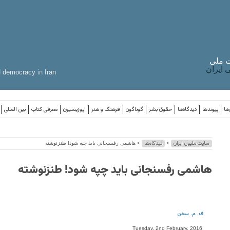
 ملی
ایران
d
democracy
in
Iran
ها
پیوندها
دیدگاه‌ها
حقوق بشر
گوناگون
فرهنگ و هنر
اپوزیسیون
معرفی کتاب
بین المللی
سایت ملیون ایران
دیدگاه‌ها
>
> هاشمى رفسنجانى باید چپه شود! طنزنوشته
هاشمى رفسنجانى باید چپه شود! طنزنوشته
ف. م. سخن
Tuesday, 2nd February, 2016