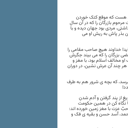
ان هست که موقع کتک خوردن
رحوم بازرگان را که در آن سال
شتى، مردى بود جهان دیده و با
ن بذر پاش به ریش او مى
اید! خداوند هیچ صاحب مقامى را
ضى بزرگان را که مى بیند جگرش
و مخالف اسلام بود، با مغز و
هر چند آن عرش نشین، در دوران
ى برسد، که بچه ى شرور هم به طرف
د!
ریغ از پند گرفتن و آدم شدنِ
 نگاه کن در همین حکومت
ْ عزت با مغز زمین خورده اند:
احمد، آسد حسن و بقیه ى فک و