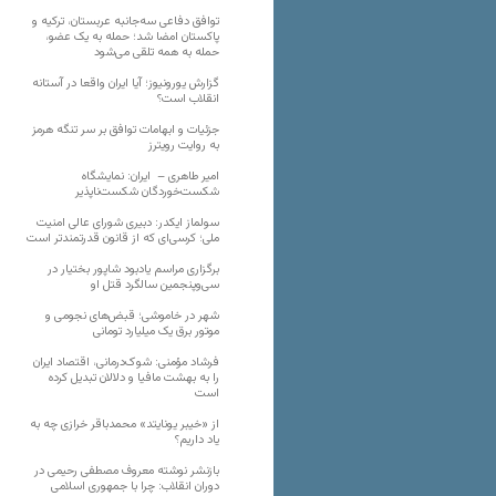
توافق دفاعی سه‌جانبه عربستان، ترکیه و
پاکستان امضا شد؛ حمله به یک عضو،
حمله به همه تلقی می‌شود
گزارش یورونیوز؛ آیا ایران واقعا در آستانه
انقلاب است؟
جزئیات و ابهامات توافق بر سر تنگه هرمز
به روایت رویترز
امیر طاهری – ایران: نمایشگاه
شکست‌خوردگان شکست‌ناپذیر
سولماز ایکدر: دبیری شورای عالی امنیت
ملی؛ کرسی‌ای که از قانون قدرتمندتر است
برگزاری مراسم یادبود شاپور بختیار در
سی‌وپنجمین سالگرد قتل او
شهر در خاموشی؛ قبض‌های نجومی و
موتور برق یک میلیارد تومانی
فرشاد مؤمنی: شوک‌درمانی، اقتصاد ایران
را به بهشت مافیا و دلالان تبدیل کرده
است
از «خیبر یونایتد» محمدباقر خرازی چه به
یاد داریم؟
بازنشر نوشته معروف مصطفی رحیمی در
دوران انقلاب: چرا با جمهوری اسلامی