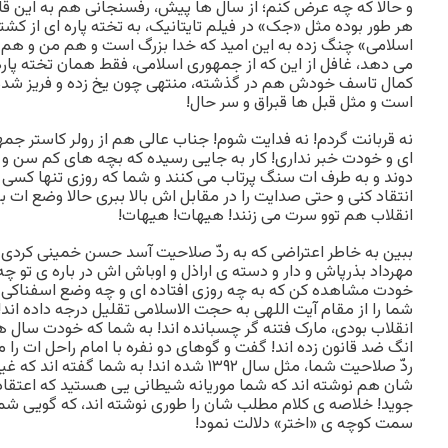
و حالا که چه عرض کنم؛ از سال ها پیش، رفسنجانى هم به این ق
هر طور بوده مثل «جک» در فیلم تایتانیک، به تخته پاره اى از 
اسلامى» چنگ زده به این امید که خدا بزرگ است و هم من و ه
مى دهد، غافل از این که از جمهورى اسلامى، فقط همان تخته پاره
کمال تاسف خودش هم در گذشته، منتهى چون یخ زده و فریز شده 
است و مثل قبل ها قبراق و سر حال!
نه قربانت گردم! نه فدایت شوم! جناب عالى هم از رولر کاستر جم
اى و خودت خبر ندارى! کار به جایى رسیده که بچه هاى کم سن و 
دوند و به طرف ات سنگ پرتاب مى کنند و شما که روزى تنها کسى 
انتقاد کنى و حتى صدایت را در مقابل اش بالا ببرى حالا وضع ات ب
انقلاب هم توو سرت مى زنند! هیهات! هیهات!
ببین به خاطر اعتراضى که به ردّ صلاحیت آسد حسن خمینى کردى ر
مهرداد بذرپاش و دار و دسته ى اراذل و اوباش اش در باره ى تو چه ن
خودت مشاهده کن که به چه روزى افتاده اى و چه وضع اسفناکى پید
شما را از مقام آیت اللهى به حجت الاسلامى تقلیل درجه داده اند!
انقلاب بودى، مارک فتنه گر چسبانده اند! به شما که خودت سال 
انگ ضد قانون زده اند! گفت و گوهاى دو نفره با امام راحل ات را م
ردّ صلاحیت شما، مثل سال ١٣٩٢ شده اند! به شما گ
شان هم نوشته اند که شما موریانه شیطانى یى هستید که اعتقاد
جوید! خلاصه ى کلام مطلب شان را طورى نوشته اند، که گویى شما ر
سمت کوچه ى «اختر» دلالت نمود!