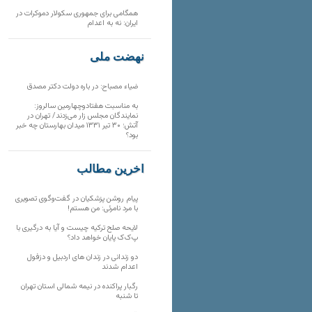
همگامی برای جمهوری سکولار دموکرات در
ایران: نه به اعدام
نهضت ملی
ضیاء مصباح: در باره دولت دکتر مصدق
به مناسبت هفتادوچهارمین سالروز:
نمایندگان مجلس زار می‌زدند/ تهران در
آتش؛ ۳۰ تیر ۱۳۳۱ میدان بهارستان چه خبر
بود؟
آخرین مطالب
پیام روشن پزشکیان در گفت‌و‌گوی تصویری
با مرد نامرئی: من هستم!
لایحه صلح ترکیه چیست و آیا به درگیری با
پ‌ک‌ک پایان خواهد داد؟
دو زندانی در زندان های اردبیل و دزفول
اعدام شدند
رگبار پراکنده در نیمه شمالی استان تهران
تا شنبه