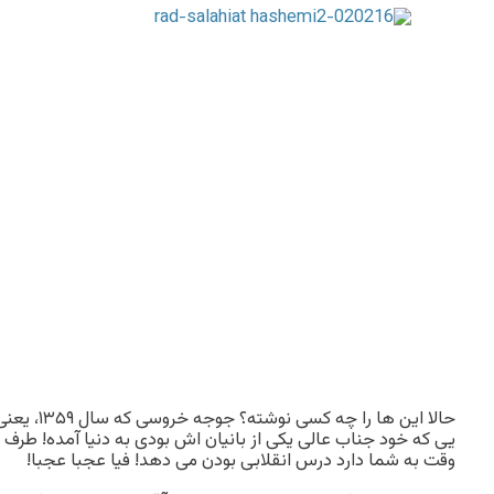
حالا این ها ر
یى که خود جناب عالى یکى از بانیان اش بودى به دنیا آمده! طرف 
وقت به شما دارد درس انقلابى بودن مى دهد! فیا عجبا عجبا!