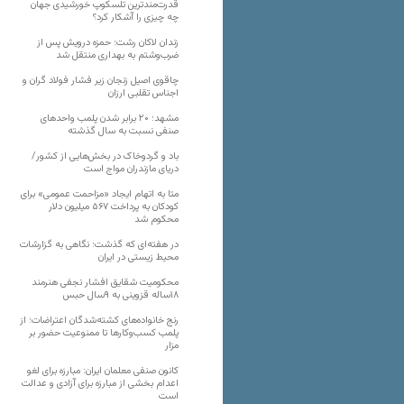
قدرت‌مندترین تلسکوپ خورشیدی جهان
چه چیزی را آشکار کرد؟
زندان لاکان رشت؛ حمزه درویش پس از
ضرب‌وشتم به بهداری منتقل شد
چاقوی اصیل زنجان زیر فشار فولاد گران و
اجناس تقلبی ارزان
مشهد؛ ۲۰ برابر شدن پلمب واحدهای
صنفی نسبت به سال گذشته
باد و گردوخاک در بخش‌هایی از کشور/
دریای مازندران مواج است
متا به اتهام ایجاد «مزاحمت عمومی» برای
کودکان به پرداخت ۵۶۷ میلیون دلار
محکوم شد
در هفته‌ای که گذشت؛ نگاهی به گزارشات
محیط زیستی در ایران
محکومیت شقایق افشار نجفی هنرمند
۱۸ساله قزوینی به ۹سال حبس
رنج خانواده‌های کشته‌شدگان اعتراضات؛ از
پلمب کسب‌وکارها تا ممنوعیت حضور بر
مزار
کانون صنفی معلمان ایران: مبارزه برای لغو
اعدام بخشی از مبارزه برای آزادی و عدالت
است