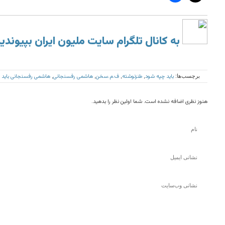
به کانال تلگرام سایت ملیون ایران بپیوندی
بايد چپه شود
طنزنوشته
ف.م.سخن
هاشمى رفسنجانى
هاشمى رفسنجانى بايد 
برچسب‌ها:
,
,
,
,
هنوز نظری اضافه نشده است. شما اولین نظر را بدهید.