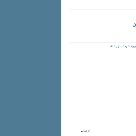
د
چپه شود! طنزنوشته