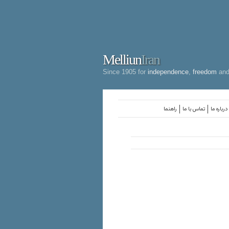
Melliun
Iran
Since 1905 for
independence
,
freedom
an
درباره ما
تماس با ما
راهنما