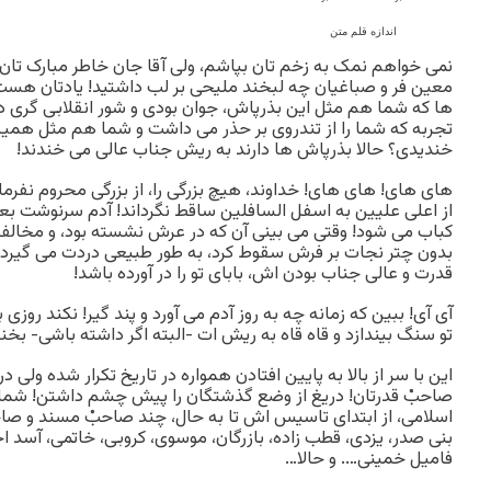
اندازه قلم متن
نمى خواهم نمک به زخم تان بپاشم، ولى آقا جان خاطر مبارک ت
معین فر و صباغیان چه لبخند ملیحى بر لب داشتید! یادتان هست م
ها که شما هم مثل این بذرپاش، جوان بودى و شور انقلابى گرى دا
تجربه که شما را از تندروى بر حذر مى داشت و شما هم مثل همی
خندیدى؟ حالا بذرپاش ها دارند به ریش جناب عالى مى خندند!
هاى هاى! هاى هاى! خداوند، هیچ بزرگى را، از بزرگى محروم نفرم
از اعلى علیین به اسفل السافلین ساقط نگرداند! آدم سرنوشت بع
کباب مى شود! وقتى مى بینى آن که در عرش نشسته بود، و مخالف ا
بدون چتر نجات بر فرش سقوط کرد، به طور طبیعى دردت مى گیرد 
قدرت و عالى جناب بودن اش، باباى تو را در آورده باشد!
آى آى! ببین که زمانه چه به روز آدم مى آورد و پند گیر! نکند روز
تو سنگ بیندازد و قاه قاه به ریش ات -البته اگر داشته باشى- بخند
این با سر از بالا به پایین افتادن همواره در تاریخ تکرار شده ولى د
صاحبْ قدرتان! دریغ از وضع گذشتگان را پیش چشم داشتن! شما
اسلامى، از ابتداى تاسیس اش تا به حال، چند صاحبْ مسند و صاحب
بنى صدر، یزدى، قطب زاده، بازرگان، موسوى، کروبى، خاتمى، آسد 
فامیل خمینى…. و حالا…