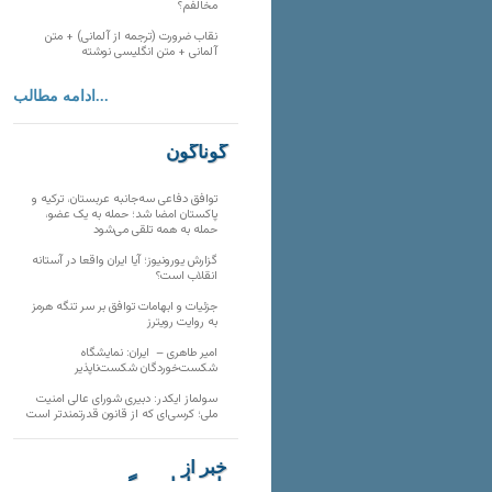
مخالفم؟
نقاب ضرورت (ترجمه از آلمانی) + متن
آلمانی + متن انگلیسی نوشته
ادامه مطالب...
گوناگون
توافق دفاعی سه‌جانبه عربستان، ترکیه و
پاکستان امضا شد؛ حمله به یک عضو،
حمله به همه تلقی می‌شود
گزارش یورونیوز؛ آیا ایران واقعا در آستانه
انقلاب است؟
جزئیات و ابهامات توافق بر سر تنگه هرمز
به روایت رویترز
امیر طاهری – ایران: نمایشگاه
شکست‌خوردگان شکست‌ناپذیر
سولماز ایکدر: دبیری شورای عالی امنیت
ملی؛ کرسی‌ای که از قانون قدرتمندتر است
خبر از
تارنماهای دیگر