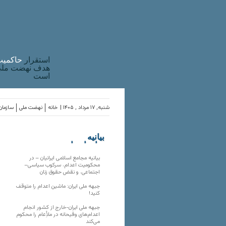
استقرار
حاکميت
هدف نهضت ملی 
است
شنبه, ۱۷ مرداد , ۱۴۰۵ |
خانه
نهضت ملی
سازمان‌
بیانیه
سازمان‌های
ملی
بیانیه مجامع اسلامی ایرانیان – در
محکومیت اعدام، سرکوب سیاسی–
اجتماعی، و نقض حقوق زنان
جبهه ملی ایران: ماشین اعدام را متوقف
کنید!
جبهه ملی ایران-خارج از کشور انجام
اعدام‌های وقیحانه در ملأِعام را محکوم
می‌کند