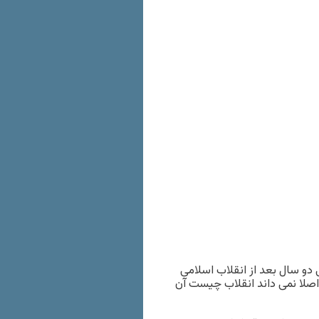
ا چه کسى نوشته؟ جوجه خروسى که سال ١٣۵٩، یعنى دو سال بعد از انقلاب اسلامى
اصلا نمى داند انقلاب چیست آن