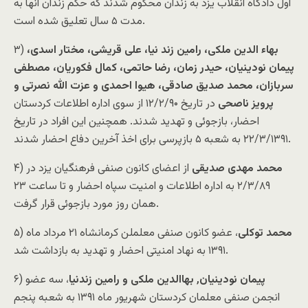
اول دادگاه انقلاب یزد به زندان محکوم شدند که حکم زندان آنها به
مدت ۵ سال تعلیق شده است.
بهاء الدین ملکی، رامین زند نیا، علی قریشی، مختار اسدی،
۳)
پیمان نودینیان، حیدر زمان، رضا حاتمی، کمال فکوریان، مصطفی
سربازان، محمد صدیق صادقی، هیوا احمدی و عزت الله نصرتی و
پرویز ناصحی
در تاریخ ۱۲/۲/۹۰ از سوی اداره اطلاعات کردستان
احضار، بازجوئی و تهدید شدند. همچنین این افراد در تاریخ
۲۲/۳/۱۳۹۱ به شعبه ۵ بازپرسی برای اخذ آخرین دفاع احضار شدند.
محمد مهدی صدیقی
از اعضای کانون صنفی فرهنگیان یزد در
۴)
۲/۳/۸۹ به اداره اطلاعات و امنیت سپاه احضار و تا ساعت ۲۳
همان روز مورد بازجوئی قرار گرفت.
محمد توکلی
، عضو کانون صنفی معلملن کرمانشاه ۲۱ مرداد ماه
۵)
۱۳۹۱ به نهاد امنیتی احضار و تهدید به بازداشت شد.
پیمان نودینیان٬ بهاالدین ملکی و رامین زندنیا
، سه عضو
۶)
انجمن صنفی معلمان کردستان شهریور ماه ۱۳۹۱ به شعبه پنجم