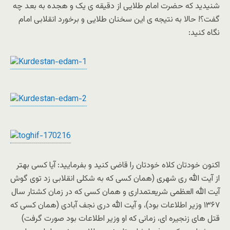
شنیدید که حضرت امام طلایى از دقیقه ى یک و هجده به بعد چه
گفت؟! حالا به نتیجه ى این سخنان طلایى و برخورد انقلابى امام
نگاه کنید:
اکنون خودتان کلاه خودتان را قاضى کنید و بفرمایید: آیا کسى بهتر
از آیت الله رى شهرى (همان کسى که به شکلى انقلابى زد توى گوش
آیت الله العظمى شریعتمدارى و همان کسى که در زمان کشتار سال
١٣۶٧ وزیر اطلاعات بود)، و آیت الله درى نجف آبادى (همان کسى که
قتل هاى زنجیره اى، زمانى که او وزیر اطلاعات بود صورت گرفت)