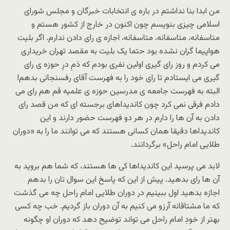
من ابدا بنا نداشتم در باره ى انتخابات خبرگان و مجلس شوراى
اسلامى چیزى بنویسم چون اکنون در خارج از کشور هستم و
متاسفانه، متاسفانه، متاسفانه، اجازه ى راى دادن ندارم. اگر بلیت
هواپیما گران نشده بود حتما یک بلیت به مقصد تهران خریدارى
مى کردم و روز راى گیرى اولین نفرى بودم که دَمِ درِ حوزه ى راى
گیرى مى ایستادم تا راى خود را به فهرست آقاى رفسنجانى بدهم!
البته به فهرست جامعه ى مدرسین حوزه ى علمیه قم هم راى مى
دادم فرقى نمى کرد چون کاندیداهاى برجسته اى که من قصد راى
دادن به آن ها را دارم در هر دو فهرست حضور دارند و این
کاندیداها دقیقا همان کسانى هستند که مى توانند ما را به «دوران
طلایى امام راحل» برگردانند.
لابد مى پرسید این کاندیداها کى ها هستند، که شما هم بروید به
آن ها راى بدهید. پیش از این که پاسخ این سوال تان را بدهم
اجازه بدهید اول ببینیم در دوران طلایى امام راحل چه مى گذشت
که ما مشتاقانه آرزو مى کنیم به آن دوران باز گردیم. خب چه کسى
بهتر از خودِ امام راحل مى تواند توضیح دهد که دوران او چگونه