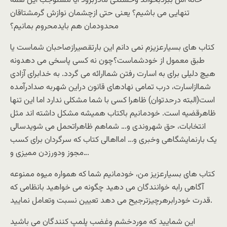
خانه اش ببردبخواند وخستگی مادربرود آیا مستوجب این همه
تنهایی می باشیم؟ یعنی حتی ازچشمان نوازش گرمشتاقان
محدودمان هم بایدمحروم بمانیم؟
کتاب های بسیارعزیزم نمی دانم این بارتقصیرازصاحبان شماست یا
طبق معمول از خودشماست؟چون نه کسی پاسخی می دهدونه
هیچ دلیلی برای به اسارت رفتن شماارائه می گردد. به خدابرای آزادی
شماازاسارت، درب تمامی نهادهای قانون دراین شهربه صدادرآمده
است(البته درحدتوان) ظاهرا کسی با شما مشکلی ندارد اما این تنها
ظاهرقضیه است. خودمانیم باکتاب همیشه مشکل داشته اند مثل
انتخابات، حق شهروندی و… شماهم ظاهراتحمل می شویدسالی
یک بارنمایشگاهی وخبری و… امااهالی کتاب که سرگردان برای کسب
مجوز ودورزدن ممیزی و…
کتاب های بسیارعزیز من، خودمانیم شما که همواره میوه ممنوعه
آگاهی رابه خوانندگان می دهید چگونه می خواهید بانظامی که
قدرت خودرابرهرچیزترجیح می دهد تعیین نسبت وتعامل نمایید.
این شمایید که موردخشم وغضب پلمپ کنندگان می باشید