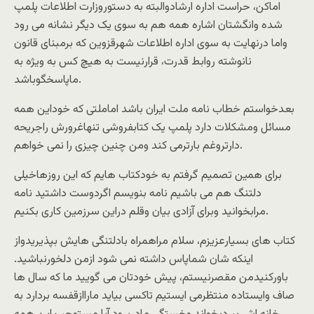
اماکن، حراست اداره ارشادوالبته به دستوروزارت اطلاعات پلمپ
شده وانگشتان اشاره همه هم به سوی یک دیگر نشانه می رود
واما درنهایت به سوی اداره اطلاعات شهرقزوین که برمبنای قانون
نانوشته روابط قدرت، قرارنیست به هیچ کس به ویژه به
ماپاسخگوباشد.
بعدخواستم خطاب نامه ملت ایران باشد اماملتی که خوداین همه
مسائل ومشکلات دارد پلمپ یک کتابفروشی تنهاغرورش راجریحه
دارتروغم بارترمی کند ومن چنین چیزی را نمی خواهم.
برای همین تصمیم گرفتم به خودکتاب هایم که این روزهاخیلی
دلتنگ هم می باشیم نامه بنویسم اگردوست داشتید نامه
مرابخوانید وبرای آزادی بیان وقلم دراین سرزمین کاری بکنیم.
کتاب های بسیارعزیزم، سلام مراهمراه بادلتنگی هایش بپذیریدواز
اینکه شان شماپاس داشته نمی شود ازمن دلخورنباشید.
باورکنیدمن مقصرنیستم، پیش خودتان می گویید ما که سال ها
صاف وایستاده منتظرمی ایستیم تاکسی بیاید ماراازقفسه بردارد به