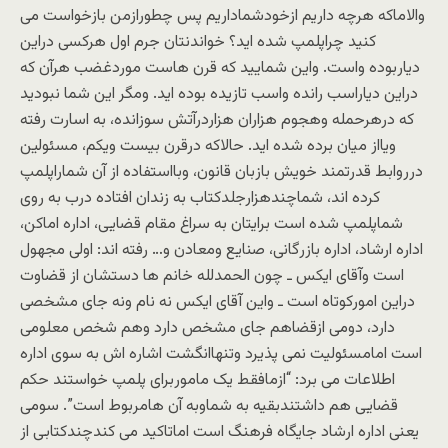
والاماکه هرچه داریم ازخودشماداریم پس چطورازمن بازخواست می
کنید چراپلمپ شده اید؟ خواندنتان جرم اول هرکسی دراین
دیاربوده واست. واین شمایید که قرن هاست موردغضب هرآن که
دراین دیاراسب رانده واسب تازیده بوده اید. ومگر این شما نبودید
که درهرحمله وهجوم هزاران هزاردرآتش سوزانده، به اسارت رفته
ویااز میان برده شده اید. حالاکه درقرن بیست ویکم، مسئولین
درروابط قدرتمند خویش بازبان قانون، وبااستفاده از آن شماراپلمپ
کرده اند، شماچندهزارجلدکتاب به زندان افتاده درب به روی
شماپلمپ شده است برایتان به سراغ مقام قضایی، اداره اماکن،
اداره ارشاد، اداره بازرگانی، صنایع ومعادن و… رفته اند: اولی مجهول
است وآقای ایکس ـ چون الحمدلله خانم ها دستشان از قضاوت
دراین امورکوتاه است ـ واین آقای ایکس نه نام ونه جای مشخصی
دارد، دومی ازقضاهم جای مشخص دارد وهم شخص معلومی
است امامسئولیت نمی پذیرد وتنهاانگشت اشاره اش به سوی اداره
اطلاعات می برد: “ازمافقط یک ماموربرای پلمپ خواستند حکم
قضایی هم داشتندبقیه به شماوبه آن هامربوط است”. سومی
یعنی اداره ارشاد جایگاه فرهنگ است اماتاکید می کندچندکتابی از