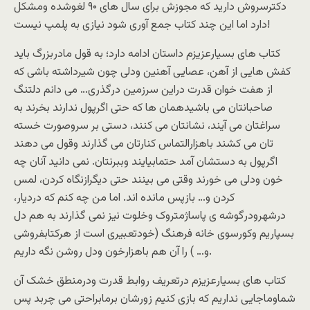
دکترسروش دارید که مجوزش برای سال های ۹۰ لغوشده ومشکل
دارد اما این چند کتاب جمع آوری شود نیازی به پلمپ نیست!
کتاب های بسیارعزیزم داستان ادامه دارد؛ به قول مادربزرگ باید
کفش هایی از آهن، عصایی آهنین ودلی چون شیرداشته باشی که
از هفت خوان قدرت دراین سرزمین درگذری… می دانم دلتنگ
صاحبانتان می باشیدهمان ها که حتی اگرپول ندارند بخرند به
سراغتان می آیند، نشانتان می کنند، دستی بر سروصورت خسته
تان می کشند باهزارالتماس کنارتان می گذارند وقول می دهند
اگرپول به دستشان آمد حتمابیایند وببرنتان. نمی دانید آنان چه
خون ودلی می خورند وقتی می بینند حتی دیگرازنگاه کردن، لمس
کردن و… بازپس مانده اند. اما من چه کنم که دردیار،
درشهرودرگوشه ی پاساژمتروک وخلوت نیز نمی گذارند به هم دل
بسپاریم وکورسوی خانه فرهنگ (خودتعبیری است از هرکتابفروشی
و… ) را آن هم باهزارخون ودل روشن نگه داریم.
کتاب های بسیارعزیزم درتعریف روابط قدرت ودرمنطق خشک آن
شماوماجایی نداریم که بازی کنیم زورشان برمابراحتی می چربد پس