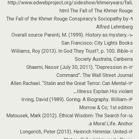
http://www.edwebproject.org/sideshow/khmeryears/fall.
html The Fall of The Khmer Rouge
۹-The Fall of the Khmer Rouge Conspiracy’s Sociopathy by
Alfred Lehmberg
۱۰-Overall source Parenti, M. (1999). History as mystery.
San Francisco: City Lights Books
۱۱-Williams, Roy (2013). In God They Trust?, p. 100. Bible
Society Australia, Canberra
۱۲-Ghaemi, Nassir (July 30, 2011). “Depression in
Command”. The Wall Street Journal
۱۳-Allen Rachael. “Stalin and the Great Terror: Can Mental
Illness Explain His violant…
۱۴-Irving, David (1989). Goring: A Biography. William
Morrow & Co; 1st edition
۱۵-Matousek, Mark (2012). Ethical Wisdom: The Search for
a Moral Life. Anchor.
۱۶-Longerich, Peter (2013). Heinrich Himmler. United