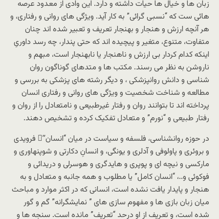
زبان ها و خیال ها حیات داشته و دارد. این وادی از معدود عرصه
هائی ست که “نسبی گرائی” به کار آید. ویژگی های روانی و رفتاری، و
هر آنچه ارزش و هنجار و بهنجار تعریف و تعبیر شده اند چنان
متفاوت، متنوع، متغیر و پیچیده اند که حتی پندار، چه رسد داوریِ
اینکه کدام کردار بی ارزش و ناهنجار یا نابهنجار است، مبهم و
ناروشن به نظر می رسند. مکتب ها و متدهای گوناگون روان
شناسی و دانش روانپزشکی ، و دیگر رشته های پزشکی به بررسی و
مطالعه و شناخت شخصیت و ویژگی های روانی و رفتاری انسان
پرداخته اند تا بتوانند روان و رفتار غیرطبیعی و نامتعادل را از روان و
رفتار طبیعی و “نورم” و متعادل تفکیک کرده و تشخیص دهند.
در حوزه روانشناسی، فلسفه و سیاست در میان “انسان”ِ فرویدی
و بروئری و پاولوفی و آدلری و یونگی، و انسانِ دکارتی و شوپنهاوری و
مارکسی و نیچه ای و پوپری و هایدگری و هوسرلی و دریدائی و
فوکوئی و..، “انسان کامل” یا مطلوب و همه جانبه و متعادل و به
هنجار و پایدار یافت نشده است، انسانی که در اکثر موارد و مباحث
میان زبان بازی ها و مفهوم سازی های ” نمایشگرانه” گم و گور
شده است، و تعریف از او درحد “تعریف” مانده است. سنجه ها و