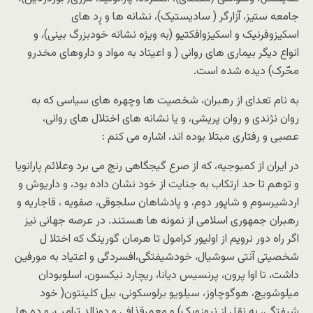
جامعه ستیز، آزارگر ( سادیستیک)، نشانه ها و رٍد های
اسکیزوفرنیک و اسکیزوافکتیو (به ویژه نشانه خودبزرگ بینی)، و
انواع دیگر بیماری های روانی ( و اعیتاد به مواد و داروهای مخدرو
محّرک) دیده شده است.
به نام تعدای از رهبران، شخصیت ها وچهره های سیاسی که به
روان نژندی و روان پریشی، و یا نشانه های اختلال های روانی،
عصبی و رفتاری مبتلا بوده اند، اشاره می کنم :
در ایران از کمبوجیه، که از صرع گیجگاهی رنج می برد وعلائم پارانویا
و توهم تا حد ارتکاب به جنایت از خود نشان داده بود، و داریوش و
اردشیرسوم و شاپور دوم، و پادشاهان سلجوقی، صفویه ، قاجاریه و
رهبران جمهوری اسلامی از نمونه ها هستند. در عرصه جهانی نیز
اگر راه دور نرویم از اولیور کرامول تا هرمان گورینگ که اختلا ل
شخصیتی آنتی سوشیال، خودشیفتگی،افسردگی و اعتیاد به مورفین
داشت، تا اوا پرون، پرنسیس دیانا، ریچارد نیکسون، اسلوبودان
میلوشویچ، هوگوچاوز، سیلویو برلوسکونی، بیل کلینتون( خود
شیفتگی، به نقل از نیوزویک) و معمرقذافی و دونالد ترامپ، و ده ها