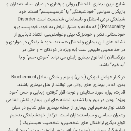
شایع ترین بیماری یا اختلال روانی و رفتاری در میان سیاستمداران و
بازیگران سیاسی “خودشیفتگی” یا “نارسیسیسم” است. خود
شیفتگی نوعی اختلال و نابسامانی شخصیت است Disorder
Personality) ) که علاقه و عشق افراطی به خود، خودپسندی و
خودستائی، تکبر و خودبزرگ بینی وعوامفریبی، انتقاد ناپذیری از
نشانه های این بیماری و اختلال هستند. خود شیفتگی در مواردی و
در حد معینی طبیعی ست (به ویژه در کودکان – و حتی در
بزرگسالان ) اما نوع بیماری زایش می تواند “خوش خیم” و یا
“بدخیم” باشد.
در کنار عوامل فیزیکی (بدنی) و بهم ریختگی تعادل Biochemical
بدن، که در بیماری های روانی می توانند از علل بیماری باشند،
قدرت، پول، مورد ستایش و توجه قرار گرفتن، زیبایی و حس “خود
ویژه” بودن در بروز و یا تشدید نشانه های این بیماری نقش ایفا می
کنند. نوع بدخیم این بیماری از جمله بیماری های شایع در میان
رهبران سیاسی و سیاستمداران است. درکنار خودشیفتگی بدخیم
انواع دیگری ازاختلال های شخصیتی: شخصیت هیستریک (
نمایشگر)، وسواسی (مقعدی)، افسرده، پارانوئید، مرزی( بوردرلاین)،