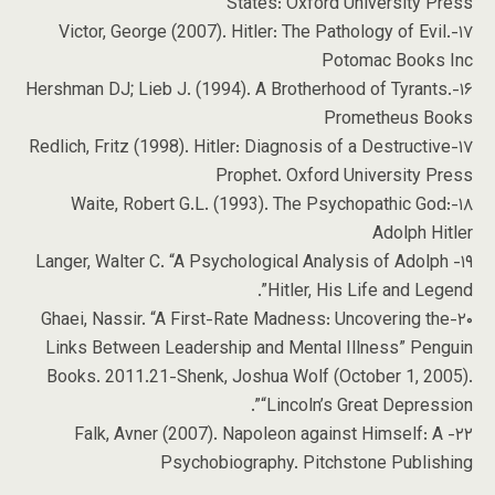
States: Oxford University Press
۱۷-Victor, George (2007). Hitler: The Pathology of Evil.
Potomac Books Inc
۱۶-Hershman DJ; Lieb J. (1994). A Brotherhood of Tyrants.
Prometheus Books
۱۷-Redlich, Fritz (1998). Hitler: Diagnosis of a Destructive
Prophet. Oxford University Press
۱۸-Waite, Robert G.L. (1993). The Psychopathic God:
Adolph Hitler
۱۹- Langer, Walter C. “A Psychological Analysis of Adolph
Hitler, His Life and Legend”.
۲۰-Ghaei, Nassir. “A First-Rate Madness: Uncovering the
Links Between Leadership and Mental Illness” Penguin
Books. 2011.21-Shenk, Joshua Wolf (October 1, 2005).
“Lincoln’s Great Depression”.
۲۲- Falk, Avner (2007). Napoleon against Himself: A
Psychobiography. Pitchstone Publishing