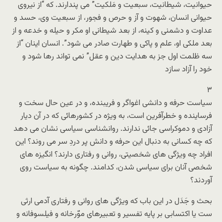
حیوانیت، شیطانیت، سبعیت و مَلکیت” می پندارند. که “از نیروی
حیوانی انسان، شهوت و آز و حرص و فجور، از سبعیت وی، حسد و
عداوت و دشمنی و کینه، از بعد شیطانی او مکر و حیله و خدعه و از
بعد ملکی او، علم و پاکی و طهارت صادر می شود”. انسان اینان “از
سه ظلمت اول جز به هدایت دین و عقل” نمی تواند رها شود و
خود را آزاد سازد
۳
سیاست حرفه و دانشی اغواگر و فریبنده، و در عین حال سخت و
فرساینده و خطرآفرین است، به ویژه در کشورهائی که در آن دیار
آزادی و دموکراسی جائی ندارند. روانشناسی سیاسی نشان می دهد
که چه کسانی به دنبال این حرفه و دانش پر دردِ سر می روند؟ این
افراد چه ویژگی های شخصیتی، روانی و رفتاری دارند؟ انگیزه های
شخصی آنان برای سیاسی شدن، کدامند. چگونه به سیاست روی
آوردند؟
بحث و جَدَل در این باب که ویژگی های روانی و رفتاری آدمی ارثی
ست یا اکتسابی بر پایه تفسیر و تعبیرهای موّرخانه و فیلسوفانه و