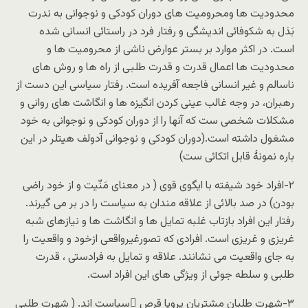
محدودیت ها ومحرومیت های دوران کودکی و نوجوانی به ندرت
بَدَل به شکوفائی اندیشگی و رفتار فرد در راستائی انسانی شده
است. در اکثر موارد بر بستر عوارض ناشی از محرومیت ها و
محدودیت ها اعمال قدرت و قدرت طلبی از راه ها و روش های
ناسالم و غیر انسانی فاجعه آفریده است. رفتار سیاسی این دست از
رهبران، در وجه غالب عینی کردن انگیزه ها و انگاشت های روانی و
مشکلات شخصی ست که آنها را از دوران کودکی و نوجوانی به خود
مشغول داشته است.(دوران کودکی و نوجوانی آدولف هیتلر در این
باره نمونۀ قابل اتکائی ست)
۲-افراد خود شیفته با ایگوی قوی ( در معنای مَنّیت و از خود راضی
بودن) در صد بالائی از علاقه مندان به سیاست را در بر می گیرند.
رفتار این افراد بازتاب غلبه تمایل ها و انگاشت ها و نیازهای شبه
غریزی و غریزی است. افرادی که تصورغیرواقعی ازخود و واقعیت را
به جای واقعیت می نشانند. علاقه و تمایل به فرادستی ، قدرت
طلبی و سلطه جوئی از ویژگی های این افراد است.
۳-شهرت طلبان مشتریان پروپا قرص ِسیاست اند. ( شهرت طلبی