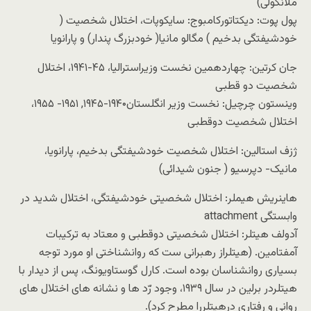
ملانکولی)
پول پوت: دیکتاتورکامبوج: سایکوپات، اختلال شخصیت (
خودشیفتگی بدخیم ) مگالو مانیا( خودبزرگ پندار) و پارانویا
جان کرتین: چهاردهمین نخست وزیراسترالیا، ۴۵-۱۹۴۱، اختلال
شخصیت دو قطبی
وینستون چرچیل: نخست وزیر انگلستان۱۹۴۰-۱۹۴۵, ۱۹۵۱- ۱۹۵۵،
اختلال شخصیت دوقطبی
ژزف استالین: اختلال شخصیت خودشیفتگی بدخیم، پارانویا،
مانیک- دپرسیو ( جنون شیدائی)
هاینریش هیملر: اختلال شخصیتی خودشیفتگی، اختلال شدید در
وابستگی attachment
آدولف هیتلر: اختلال شخصیتی دوقطبی و معتاد به ترکیبات
آمفتامین. (هیتلراز رهبرانی ست که روانشناختی او مورد توجه
بسیاری روانشناسان بوده است. کارل گوستاویونگ، پس از دیدار با
هیتلردر برلین در سال ۱۹۳۹، وجود رّد ها و نشانه های اختلال های
روانی و رفتاری درهیتلررا مطرح کرد).