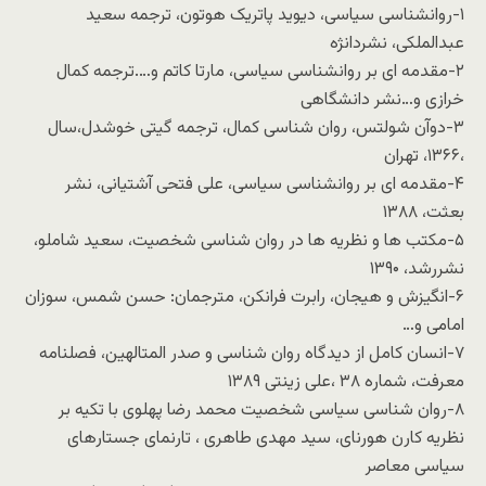
۱-روانشناسی سیاسی، دیوید پاتریک هوتون، ترجمه سعید
عبدالملکی، نشردانژه
۲-مقدمه ای بر روانشناسی سیاسی، مارتا کاتم و….ترجمه کمال
خرازی و…نشر دانشگاهی
۳-دوآن شولتس، روان شناسی کمال، ترجمه گیتی خوشدل،سال
،۱۳۶۶، تهران
۴-مقدمه ای بر روانشناسی سیاسی، علی فتحی آشتیانی، نشر
بعثت، ۱۳۸۸
۵-مکتب ها و نظریه ها در روان شناسی شخصیت، سعید شاملو،
نشررشد، ۱۳۹۰
۶-انگیزش و هیجان، رابرت فرانکن، مترجمان: حسن شمس، سوزان
امامی و…
۷-انسان کامل از دیدگاه روان شناسی و صدر المتالهین، فصلنامه
معرفت، شماره ۳۸ ،علی زینتی ۱۳۸۹
۸-روان شناسی سیاسی شخصیت محمد رضا پهلوی با تکیه بر
نظریه کارن هورنای، سید مهدی طاهری ، تارنمای جستارهای
سیاسی معاصر