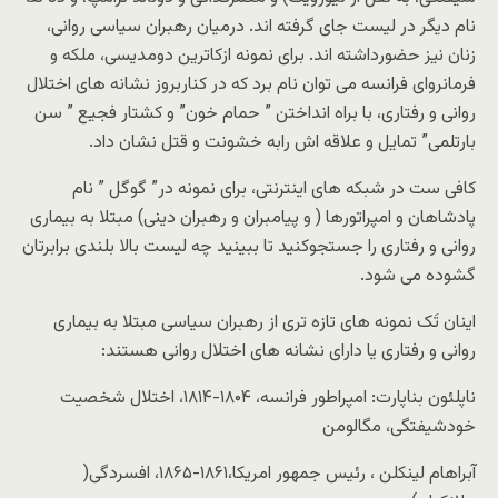
نام دیگر در لیست جای گرفته اند. درمیان رهبران سیاسی روانی،
زنان نیز حضورداشته اند. برای نمونه ازکاترین دومدیسی، ملکه و
فرمانروای فرانسه می توان نام برد که در کناربروز نشانه های اختلال
روانی و رفتاری، با براه انداختن ” حمام خون” و کشتار فجیع ” سن
بارتلمی” تمایل و علاقه اش رابه خشونت و قتل نشان داد.
کافی ست در شبکه های اینترنتی، برای نمونه در” گوگل ” نام
پادشاهان و امپراتورها ( و پیامبران و رهبران دینی) مبتلا به بیماری
روانی و رفتاری را جستجوکنید تا ببینید چه لیست بالا بلندی برابرتان
گشوده می شود.
اینان تَک نمونه های تازه تری از رهبران سیاسی مبتلا به بیماری
روانی و رفتاری یا دارای نشانه های اختلال روانی هستند:
ناپلئون بناپارت: امپراطور فرانسه، ۱۸۰۴-۱۸۱۴، اختلال شخصیت
خودشیفتگی، مگالومن
آبراهام لینکلن ، رئیس جمهور امریکا،۱۸۶۱-۱۸۶۵، افسردگی(