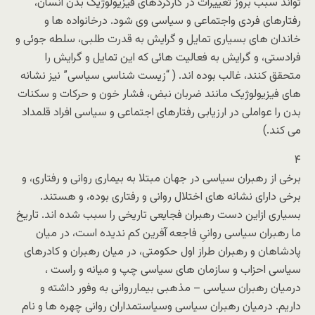
تواند سبب بروز تغییرات در کارکردهای فیزیولوژیک بدن انسان،
رفتارهای فردی واجتماعی و سیاسی وی شود. درخانواده ها و
خاندان های بسیاری تمایل و گرایش به قدرت طلبی، سلطه جوئی و
فرادستی، و گرایش به فعالیت هائی که این تمایل و گرایش را
متحقق کنند، غالب بوده اند. ( “زیست شناسی سیاسی” نیز نشانه
های فیزیولوژیک مانند ضربان نبض، فشار خون و حرکات و سکنات
بدن را عواملی در ارزیابی رفتارهای اجتماعی و سیاسی افراد قلمداد
می کند.)
۴
برخی از رهبران سیاسی در جهان مبتلا به بیماری روانی و رفتاری، و
برخی دارای نشانه های اختلال روانی و رفتاری بوده، و هستند.
بسیاری ازاین دست رهبران فجایعی تاریخی را سبب شده اند. تاریخ
ما رهبران سیاسی روانیِ فاجعه آفرین کم ندیده است، در میان
پادشاهان و رهبران طراز اول حکومتی، در میان رهبران و کادرهای
سیاسی احزاب و سازمان های سیاسی چپ و میانه و راست ،
درمیان رهبران سیاسی – مذهبی بیمارروانی به وفور داشته و
داریم. درمیان رهبران سیاسی وسیاستمداران روانی چهره ها و نام