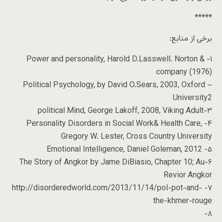
*****
برخی از منابع:
۱- Power and personality, Harold D.Lasswell. Norton &
company (1976)
– Political Psychology, by David O.Sears, 2003, Oxford
University2
۳-political Mind, George Lakoff, 2008, Viking Adult
۴- Personality Disorders in Social Work& Health Care,
Gregory W. Lester, Cross Country University
۵- Emotional Intelligence, Daniel Goleman, 2012
۶-The Story of Angkor by Jame DiBiasio, Chapter 10; Au
Revior Angkor
۷- http://disorderedworld.com/2013/11/14/pol-pot-and-
the-khmer-rouge
۸-