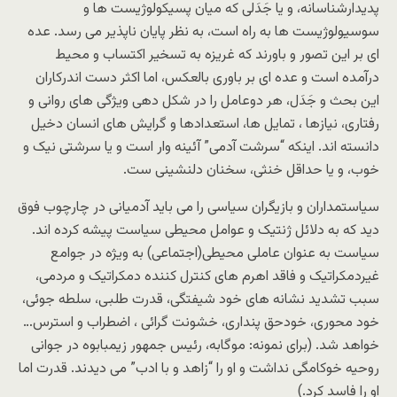
پدیدارشناسانه، و یا جَدَلی که میان پسیکولوژیست ها و
سوسیولوژیست ها به راه است، به نظر پایان ناپذیر می رسد. عده
ای بر این تصور و باورند که غریزه به تسخیر اکتساب و محیط
درآمده است و عده ای بر باوری بالعکس، اما اکثر دست اندرکاران
این بحث و جَدَل، هر دوعامل را در شکل دهی ویژگی های روانی و
رفتاری، نیازها ، تمایل ها، استعدادها و گرایش های انسان دخیل
دانسته اند. اینکه “سرشت آدمی” آئینه وار است و یا سرشتی نیک و
خوب، و یا حداقل خنثی، سخنان دلنشینی ست.
سیاستمداران و بازیگران سیاسی را می باید آدمیانی در چارچوب فوق
دید که به دلائل ژنتیک و عوامل محیطی سیاست پیشه کرده اند.
سیاست به عنوان عاملی محیطی(اجتماعی) به ویژه در جوامع
غیردمکراتیک و فاقد اهرم های کنترل کننده دمکراتیک و مردمی،
سبب تشدید نشانه های خود شیفتگی، قدرت طلبی، سلطه جوئی،
خود محوری، خودحق پنداری، خشونت گرائی ، اضطراب و استرس…
خواهد شد. (برای نمونه: موگابه، رئیس جمهور زیمبابوه در جوانی
روحیه خوکامگی نداشت و او را “زاهد و با ادب” می دیدند. قدرت اما
او را فاسد کرد.)