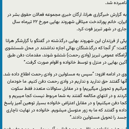
نامبرده شد.
به گزارش خبرگزاری هرانا، ارگان خبری مجموعه فعالان حقوق بشر در
ایران، خانم پوراندخت میثاقی شهروند بهایی مورخ ۲۲ تیرماه سال
جاری در شهر تبریز فوت کرد.
یکی از فرزندان این شهروند بهایی درگذشته در گفتگو با گزارشگر هرانا
گفت: “از آنجا که درگذشتگان بهائی اجازه نداشتند در محل شستشوی
آرامگاه عمومی تبریز (وادی رحمت) شتشو شوند، مقدمات دفن طبق
آئین بهایی در منزل و توسط خانواده و اقوام صورت گرفت.”
وی در ادامه افزود: “سپس به مسئولین در وادی رحمت اطلاع داده شد.
آنها گفتند حق ندارید و نداریم در وادی رحمت دفن کنیم. ما خودمان
میائیم و تحویل میگیریم! و در مقابل سئوالات متعدد فقط سکوت
کردند و در انتهای مکالمه گفتند به شما مربوط نیست کجا میبریم و
کجا دفن میکنیم! و در مقابل اعتراض خانواده بسیار توهین آمیز پاسخ
داده و گفتند که ما به زور متوسل میشویم. خانواده در نهایت ناچاری
جسد را تحویل مسئولین دادند.”