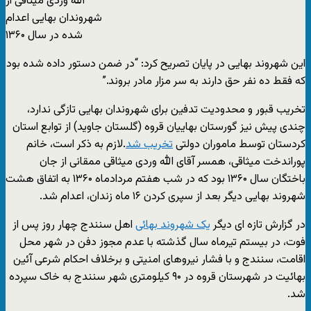
الله وردی میثاقی از
شهروندان بهایی اعدام
شده در سال ۱۳۶۰
این شهروند بهایی در پایان تصریح کرد: “در ضمن دستور داده شده بود
که فقط ده نفر حق دارند به سر مزار مادر بروند.”
تخریب قبور و محدودیت تدفین برای شهروندان بهایی تازگی ندارد،
چندی پیش نیز گورستان بهاییان قروه (گلستان جاوید) از توابع استان
کردستان توسط ماموران دولتی
تخریب شد
.لازم به ذکر است، خانم
پوراندخت میثاقی، همسر آقای الله وردی میثاقی ممقانی از جان
باختگان سال ۱۳۶۰ بود که در شب هفتم مردادماه ۱۳۶۰ به اتفاق هشت
شهروند بهایی دیگر بعد از سپری کردن ۱۶ ماه زندان، اعدام شد.
در گزارش تازه ای دیگر
یک شهروند بهائی
اهل سنندج چهار روز پس از
فوت، در بیستم تیرماه سال گذشته با عدم مجوز دفن در شهر محل
اقامت، سنندج و با فشار نیروهای امنیتی و برخلاف احکام شرعی آئین
بهائیت در شهرستان قروه در ۹۰ کیلومتری شهر سنندج به خاک سپرده
شد.