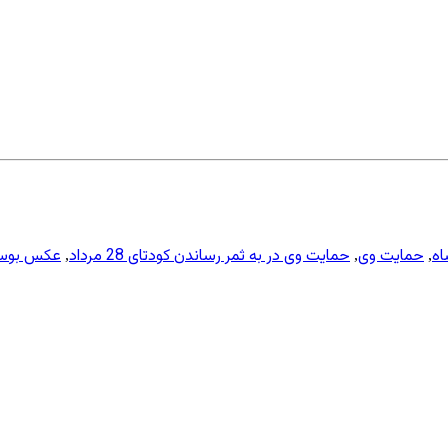
اه
حمایت وی
حمایت وی در به ثمر رساندن کودتای 28 مرداد
عکس بوسه 
,
,
,