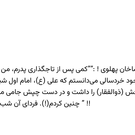
ضاخان پهلوی ! :””کمی پس از تاجگذاری پدرم، من 
جود خردسالی می‌دانستم که علی (ع)، امام اول شیع
(ذوالفقار) را داشت و در دست چپش جامی محتو
چنین کردم(!). فردای آن شب تب من فرو نشست و حالم رو به بهبود رفت ” !!