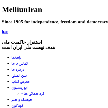
Melliun
Iran
Since 1905 for
independence
,
freedom
and
democrac
Iran
استقرار
حاکميت ملی
هدف نهضت ملی ایران است
راهنما
تماس با ما
درباره ما
بین المللی
معرفی کتاب
اپوزیسیون
- گرد همآئی ها
فرهنگ و هنر
گوناگون