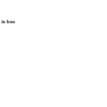
y
in
Iran