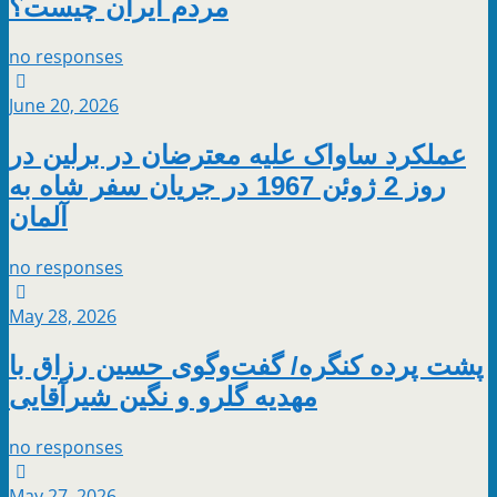
مردم ایران چیست؟
no responses
June 20, 2026
عملکرد ساواک علیه معترضان در برلین در
روز 2 ژوئن 1967 در جریان سفر شاه به
آلمان
no responses
May 28, 2026
پشت پرده کنگره/ گفت‌وگوی حسین رزاق با
مهدیه گلرو و نگین شیرآقایی
no responses
May 27, 2026