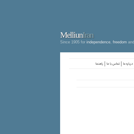
Melliun
Iran
Since 1905 for
independence
,
freedom
an
درباره ما
تماس با ما
راهنما