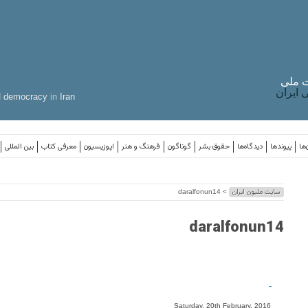
 ملی
ایران
d
democracy
in
Iran
‌ها
پیوندها
دیدگاه‌ها
حقوق بشر
گوناگون
فرهنگ و هنر
اپوزیسیون
معرفی کتاب
بین المللی
سایت ملیون ایران
> daralfonun14
daralfonun14
-
Saturday, 20th February, 2016