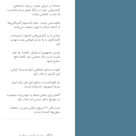
حادثه در دریای عمان؛ بر پایه داده‌های
کشتیرانی، تردد در تنگه هرمز و باب‌المندب
به شدت کاهش یافت
نظرسنجی جدید: تنها یک‌سوم آمریکایی‌ها
از ادامه جنگ با ایران حمایت می‌کنند
ترامپ با رد گزارش‌های کمبود تسلیحات،
افشاگران را به زندان طولانی مدت تهدید
کرد
رئیس‌ جمهوری اسرائیل: نقشه راه غزه
مثبت است اما حماس باید کاملا خلع
سلاح شود
کویت دستور تعطیلی تنها مدرسه ایرانی
این کشور را صادر کرد
دو فوتبالیست سابق تیم ملی زنان ایران
رسما شهروند استرالیا شدند
آلمان برای عامل حمله با خودرو به جمعیت
در مونیخ حکم حبس ابد صادر کرد
دست‌کم ۳۰ نیروی دولتی یمن در حملات
حوثی‌ها کشته شدند
بایگانی نسخه قدیم سایت