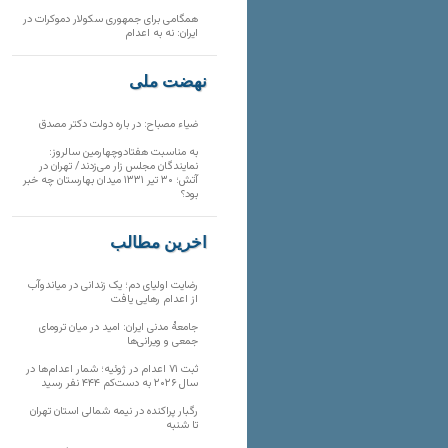
همگامی برای جمهوری سکولار دموکرات در
ایران: نه به اعدام
نهضت ملی
ضیاء مصباح: در باره دولت دکتر مصدق
به مناسبت هفتادوچهارمین سالروز:
نمایندگان مجلس زار می‌زدند/ تهران در
آتش؛ ۳۰ تیر ۱۳۳۱ میدان بهارستان چه خبر
بود؟
آخرین مطالب
رضایت اولیای دم؛ یک زندانی در میاندوآب
از اعدام رهایی یافت
جامعهٔ مدنی ایران: امید در میان ترومای
جمعی و ویرانی‌ها
ثبت ۷۱ اعدام در ژوئیه؛ شمار اعدام‌ها در
سال ۲۰۲۶ به دست‌کم ۴۴۴ نفر رسید
رگبار پراکنده در نیمه شمالی استان تهران
تا شنبه