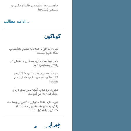
«اودیسه»؛ اسطوره در قاب آی‌مکس و
تسخیر گیشه‌ها
ادامه مطالب...
گوناگون
تهران: توافق با عمان به معنای بازگشایی
تنگه هرمز نیست
خبر «وخامت حال» مجتبی خامنه‌ای در
بالاترین سطوح نظام
مهرداد خدیر: پیام روشن پزشکیان در
گفت‌و‌گوی تصویری با مرد نامرئی: من
هستم!
مهرزاد بروجردی: آنچه ترور پدرم درباره
جنگ ایران به من آموخت
عربستان: ائتلاف دریایی دفاعی برای مقابله
با تهدیدهای منطقه‌ای و حفاظت از
کشتیرانی تشکیل شد
خبر از
تارنماهای دیگر