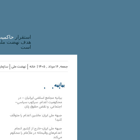
استقرار
حاکميت
هدف نهضت ملی 
است
جمعه, ۱۶ مرداد , ۱۴۰۵ |
خانه
نهضت ملی
سازمان
بیانیه
سازمان‌های
ملی
بیانیه مجامع اسلامی ایرانیان – در
محکومیت اعدام، سرکوب سیاسی–
اجتماعی، و نقض حقوق زنان
جبهه ملی ایران: ماشین اعدام را متوقف
کنید!
جبهه ملی ایران-خارج از کشور انجام
اعدام‌های وقیحانه در ملأِعام را محکوم
می‌کند