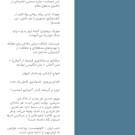
خبر «وخامت حال» مجتبی خامنه‌ای در
بالاترین سطوح نظام
مهرداد خدیر: پیام روشن پزشکیان در
گفت‌و‌گوی تصویری با مرد نامرئی: من
هستم!
مهرزاد بروجردی: آنچه ترور پدرم درباره
جنگ ایران به من آموخت
عربستان: ائتلاف دریایی دفاعی برای مقابله
با تهدیدهای منطقه‌ای و حفاظت از
کشتیرانی تشکیل شد
دیکتاتور و دیکتاتوری (ترجمه از آلمانی) +
متن آلمانی + متن انگلیسی نوشته
‌امواجِ گرانشی وساختارِ کیهان
فردای پیروزی؛ دشوارترین فصل یک ملت
ایران در آستانه گذار، آلترناتیو کجاست؟
بهروز اسدی: هر وجب از خاک‌ این
سرزمین، روایت زخمی است؛ هر خانه‌ای،
خاطره عزیزی را در سینه دارد؛ هر مادری،
نام فرزندی را با اشک زمزمه می‌کند و هر
پدری، قامت خمیده‌اش را بر سنگینی اندوه
استوار نگاه داشته است؟
عصر ایران – اکونومیست: پرداخت عوارض
به ایران بهتر از ادامه تنش است