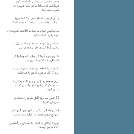
مستند یحیی سرخانی؛ شکنجه‌گرم
می‌گفت از تسلط بر تو لذت می‌برم به
همراه مصاحبه
زندان اردبیل؛ احراز هویت ۵۴ شهروند
بازداشت‌شده در اعتراضات دی‌ماه ۱۴۰۴
سختگیری ایران در تمدید اقامت هنرمندان
موسیقی افغانستان
احتمال وزش باد شدید و رعد و برق در
برخی نقاط کشور طی روزهای آتی
تداوم موج گرما در ایران؛ دمای هوا در
۶استان به ۵۰درجه می‌رسد
آفرود بی‌ضابطه، تهدیدی برای طبیعت
ایران/ آغاز برخورد قاطع با متخلفان
ایران رحیم‌پور؛ زنی بهایی که خودش را
اعدام کردند و فرزندش را سپردند به
زندان‌بان‌ها
35 امین سالروز قتل شاپور بختیار و
سروش کتیبه
قابین مندایی؛ یکی از کهن‌ترین آیین‌های
ازدواج جهان هنوز در ایران زنده است
تهران: توافق با عمان به معنای بازگشایی
تنگه هرمز نیست