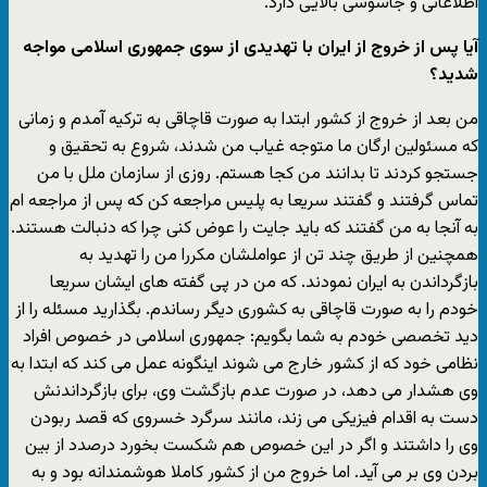
اطلاعاتی و جاسوسی بالایی دارد.
آیا پس از خروج از ایران با تهدیدی از سوی جمهوری اسلامی مواجه
شدید؟
من بعد از خروج از کشور ابتدا به صورت قاچاقی به ترکیه آمدم و زمانی
که مسئولین ارگان ما متوجه غیاب من شدند، شروع به تحقیق و
جستجو کردند تا بدانند من کجا هستم. روزی از سازمان ملل با من
تماس گرفتند و گفتند سریعا به پلیس مراجعه کن که پس از مراجعه ام
به آنجا به من گفتند که باید جایت را عوض کنی چرا که دنبالت هستند.
همچنین از طریق چند تن از عواملشان مکررا من را تهدید به
بازگرداندن به ایران نمودند. که من در پی گفته های ایشان سریعا
خودم را به صورت قاچاقی به کشوری دیگر رساندم. بگذارید مسئله را از
دید تخصصی خودم به شما بگویم: جمهوری اسلامی در خصوص افراد
نظامی خود که از کشور خارج می شوند اینگونه عمل می کند که ابتدا به
وی هشدار می دهد، در صورت عدم بازگشت وی، برای بازگرداندنش
دست به اقدام فیزیکی می زند، مانند سرگرد خسروی که قصد ربودن
وی را داشتند و اگر در این خصوص هم شکست بخورد درصدد از بین
بردن وی بر می آید. اما خروج من از کشور کاملا هوشمندانه بود و به