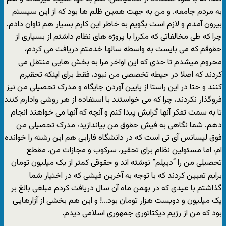
به مردم جامعه. و من به جهت همین ظلم ها بود که از این سیستم
بیرون آمدم و لازم است بگویم به خاطر این کارم بسیار هم تاوان دادم.
چرا که طی مخالفاتی که مکررا با پروژه های نظام داشتم از بسیاری از
حقوقم که می بایست به واسطه سالها خدمتم دریافت می کردم،
محروم میشدم تا حدی که این اواخر مرا به بخش هایی منتقل می
کردند که اصلا در حیطه تخصصی من نبود، فقط برای اینکه تحقیرم
کنند و حتا در این راستا از پایین آوردن جایگاه و مدرک تحصیلی من نیز
فروگذار نکردند، چرا که می خواستند با استفاده از هر روشی وادارم کنند
تا به سمت تفکر آنها گرایش پیدا کنم و آنچه که آنها می خواهند انجام
دهم. شما نگاهی به فیش حقوق من بیاندازید، مدرک تحصیلی من
فوق لیسانس آی تی است که در دانشگاه فارابی هم این رشته را خوانده
ام، اما مسئولین نظام برای تحقیر، سرکوب و مجازات من، مقطع
تحصیلی من را “دیپلم” نوشته اند و حقوقی کمتر از یک میلیون تومان
برایم تعیین کردند که با توجه به آخرین فیشی که در اختیار شما
گذاشتم با عیدی که در بهمن ماه آن سال دریافت کردم مبلغی بالغ بر
یک میلیون و دویست هزار تومان بود…! و این هم بخشی از آزارهایی
بود که من از رژیم دیکتاتوری جمهوری اسلامی دیدم.