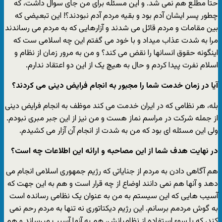
حتا مطلع هم نمی شد. و این مسئله برای من جای سوال داشت، که
چطور پسر ایشان آدم بود و بقیه مردم آدم نبودند؟! این تبعیضی که
بین مقامات و مردم قائل می شدند و آزارهایی که به مردم می رساندند
مرا به شدت عذاب میداد و با خود می گفتم این چه اسلامی ست که
اینگونه حقوق انسانها را نقض می کند؟ و من به مرور زمان از نظام و
اسلام نفرت پیدا کردم و حال به هیچ یک از این دو اعتقاد ندارم.
آیا در زمان خدمت شما را مجبور به انجام فرایض دینی می کردند؟
بله، هر نظامی که در ایران خدمت می کند موظف به انجام فرایض دینی
از جمله شرکت در مراسم نماز هست و من نیز از این جبر مبری نبودم.
ولی این مسئله ای بود که من به شدت از انجام آن آزار می کشیدم.
در نهایت هدف شما از این مصاحبه و ارائه این اطلاعات چه است؟
هم آگاهی دادن به مردم از جنایاتی که رژیم جمهوری اسلامی انجام می
دهد و آنها هم نمی دانند اوضاع از چه قرار است و هم به این جهت که
آسیب هایی که این سیستم به من به عنوان یک نظامی رسانده است
به گوش مردمم برسانم. این رژیم دیکتاتوری نه تنها به مردم رحم نمی
کند، که با سوء استفاده از نظامیانش، هم به آنها آسیب میرساند و هم