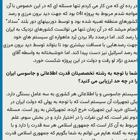
در رده ای که من کار می کردم تنها مسئله ای که در این خصوص با آن
مواجه شدم مربوط به پروژه c4i بود که جهت دید برون مرزی و رصد
کشورهای منطقه تعبیه شده بود و توسط دوربینهای دور بلند “سداد”
انجام میشد که در آن زمان تنها می توانست کشورهای نزدیک به ایران
را رصد کند. اما درصدد بالا بردن بُرد ماهواره ای سیستم های خود
جهت رصدهایی با مسافت بیشتری بود تا بتواند توسط دید برون مرزی
به رصد اسرائیل نیز دست پیدا کند. اما خوشبختانه به واسطه آقای
احمدی نژاد لو رفت و دولت در این پروژه شکست خورد.
شما با توجه به رشته تخصصیتان قدرت اطلاعاتی و جاسوسی ایران
را در چه حد ارزیابی می کنید؟
سیستم جاسوسی و یا اطلاعاتی هر کشوری به سه عامل بستگی دارد،
یکی تجهیزات آن سیستم است که با توجه به پولی که دولت ایران در
راستای خرید این تجهیزات خرج کرده، تجهیزاتش به روز است. مسئله
دوم نفر است، که این نفرات را در اختیار دارد و در بخش سوم، علم
مربوط به آن کار است که جمهوری اسلامی هر سه قدرت را دارد و با
توجه به گفته هایم می توانم به شما بگویم که جمهوری اسلامی قدرت