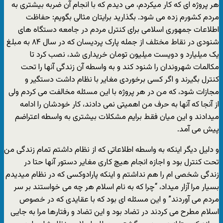
هر پروژه ای که کار میکردم، می دیدم که با انجام آن ضربه بیشتری به
مردم کشورم زده می شود. بگذارید برایتان مثالی بگویم: حفاظت
اطلاعات جمهوری اسلامی برای کنترل مردم در جامعه دستگاه های
شنودی در نقاط مختلف از جمله پارک پردیسان که در سال ۸۴ به مبلغ
یک میلیارد و دویست میلیون تومان خریداری شد، نصب کرد تا
مکالمات شهروندان را شنود کند و به واسطه آن زندگی آنها را تحت
کنترل بگیرند و اگر کسی برخوردی مغایر با نظام داشت دستگیر و
مجازات شود، که من در هر پروژه با این مسئله مخالفت می کردم ولی
از آنجا که آنها به حرف من اهمیتی نمی دادند، کار خودشان را ادامه
میدادند و این میان فقط برایم مشکلات بیشتری به واسطه اعتراضم
پیش می آمد.
و دلیل دیگر اینکه به واسطه اطلاعاتی که از نظام داشتم تمام زندگی من
تحت کنترل بود و اجازه انجام هیچ کاری مغایر دستور آنها حتا در
زندگی شخصی ام را هم نداشتم و اینکه پارادوکسی که در نظام میدیدم
بسیار مرا آزار میداد، “چرا که به نام اسلام هر چه می خواستند بر سر
مردم می آوردند” و این مسئله ای بود که با عقایدی که در خصوص
اسلام مطرح می کردند در تضاد بود و این تضاد و رفتارها مرا به جایی