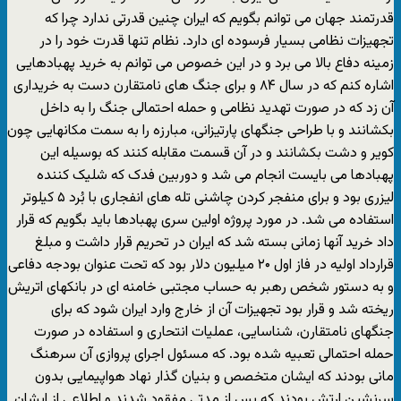
قدرتمند جهان می توانم بگویم که ایران چنین قدرتی ندارد چرا که
تجهیزات نظامی بسیار فرسوده ای دارد. نظام تنها قدرت خود را در
زمینه دفاع بالا می برد و در این خصوص می توانم به خرید پهبادهایی
اشاره کنم که در سال ۸۴ و برای جنگ های نامتقارن دست به خریداری
آن زد که در صورت تهدید نظامی و حمله احتمالی جنگ را به داخل
بکشانند و با طراحی جنگهای پارتیزانی، مبارزه را به سمت مکانهایی چون
کویر و دشت بکشانند و در آن قسمت مقابله کنند که بوسیله این
پهبادها می بایست انجام می شد و دوربین فدک که شلیک کننده
لیزری بود و برای منفجر کردن چاشنی تله های انفجاری با بُرد ۵ کیلوتر
استفاده می شد. در مورد پروژه اولین سری پهبادها باید بگویم که قرار
داد خرید آنها زمانی بسته شد که ایران در تحریم قرار داشت و مبلغ
قرارداد اولیه در فاز اول ۲۰ میلیون دلار بود که تحت عنوان بودجه دفاعی
و به دستور شخص رهبر به حساب مجتبی خامنه ای در بانکهای اتریش
ریخته شد و قرار بود تجهیزات آن از خارج وارد ایران شود که برای
جنگهای نامتقارن، شناسایی، عملیات انتحاری و استفاده در صورت
حمله احتمالی تعبیه شده بود. که مسئول اجرای پروازی آن سرهنگ
مانی بودند که ایشان متخصص و بنیان گذار نهاد هواپیمایی بدون
سرنشین ارتش بودند که پس از مدتی مفقود شدند و اطلاعی از ایشان