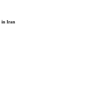
y
in
Iran