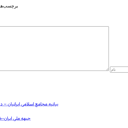
برچسب‌ها
بیانیه مجامع اسلامی ایرانیان 
جبهه ملی ایران-خا