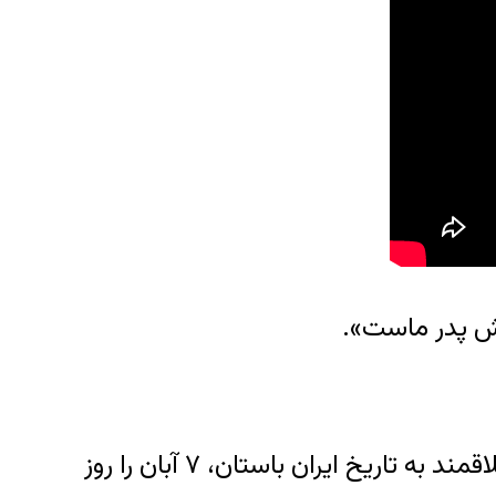
وش پدر ماست».
کوروش کبیر بنیانگذار سلسله پادشانی هخامنشی است. چند سال است که گروه های ملی گرا و علاقمند به تاریخ ایران باستان، ۷ آبان را روز