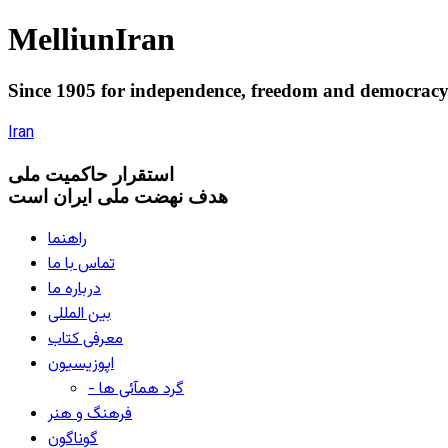
Melliun
Iran
Since 1905 for
independence
,
freedom
and
democrac
Iran
استقرار
حاکميت ملی
هدف نهضت ملی ایران است
راهنما
تماس با ما
درباره ما
بین المللی
معرفی کتاب
اپوزیسیون
- گرد همآئی ها
فرهنگ و هنر
گوناگون