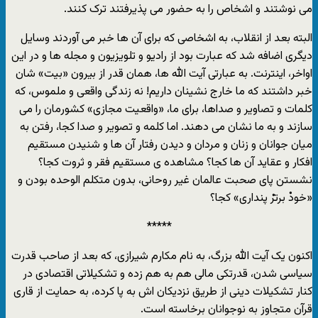
مى نوشتند و اشخاص را به حضور مى پذیرفتند ترک کنند.
البته بعد از انقلاب، به اشخاصى که براى آن ها خبر مى آوردند وسایل
دیگرى اضافه شد که عبارت بود از رادیو و تلویزیون و مجله ها و در این
اواخر، اینترنت. به عبارتى آیت الله ها، همان قدر از بیرون «بیت» شان
خبر داشتند که ما خارج نشینان داریم! نه زندگى واقعى و ملموس، که
کلمات و تصاویر و صداها، براى ما، «واقعیت مجازى» کشورمان را مى
سازند و به ما نشان مى دهند. اما کلمه و تصویر و صدا کجا، رفتن به
میان جوانان و زنان و مردان و دیدن رفتار آن ها و شنیدن مستقیم
افکار و عقاید آن ها کجا؟ مشاهده ى مستقیم فقر و ثروت کجا؟
نشستن پاى صحبت عالمان غیر روحانى، بدون متکلم الوحده بودن و
«خودْ برترْ پندارى» کجا؟
*****
اکنون یک آیت الله بزرگ، به نام مکارم شیرازى، که بعد از صاحب قدرت
سیاسى شدن، قدرتکى مالى هم به هم زده و تشکیلاتى اقتصادى در
کنار تشکیلات دینى از طریق نزدیکان اش به پا کرده، به حمایت از قارى
قرآن متجاوز به نوجوانان برخاسته است.