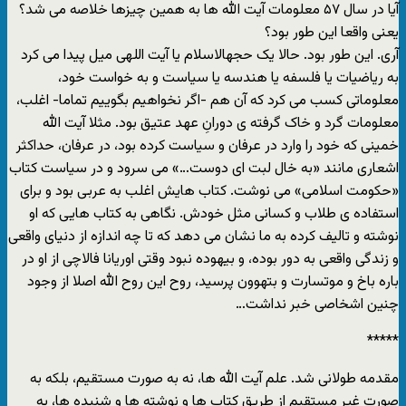
آیا در سال ۵٧ معلومات آیت الله ها به همین چیزها خلاصه مى شد؟
یعنى واقعا این طور بود؟
آرى. این طور بود. حالا یک حجهالاسلام یا آیت اللهى میل پیدا مى کرد
به ریاضیات یا فلسفه یا هندسه یا سیاست و به خواست خود،
معلوماتى کسب مى کرد که آن هم -اگر نخواهیم بگوییم تماما- اغلب،
معلومات گرد و خاک گرفته ى دورانِ عهد عتیق بود. مثلا آیت الله
خمینى که خود را وارد در عرفان و سیاست کرده بود، در عرفان، حداکثر
اشعارى مانند «به خال لبت اى دوست…» مى سرود و در سیاست کتاب
«حکومت اسلامى» مى نوشت. کتاب هایش اغلب به عربى بود و براى
استفاده ى طلاب و کسانى مثل خودش. نگاهى به کتاب هایى که او
نوشته و تالیف کرده به ما نشان مى دهد که تا چه اندازه از دنیاى واقعى
و زندگى واقعى به دور بوده، و بیهوده نبود وقتى اوریانا فالاچى از او در
باره باخ و موتسارت و بتهوون پرسید، روح این روح الله اصلا از وجود
چنین اشخاصى خبر نداشت…
*****
مقدمه طولانى شد. علم آیت الله ها، نه به صورت مستقیم، بلکه به
صورت غیر مستقیم از طریق کتاب ها و نوشته ها و شنیده ها، به