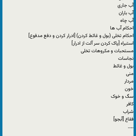
آب جارى
آب باران
آب چاه
احکام آب ها
احکام تخلى (بول و غائط کردن) [ادرار کردن و دفع مدفوع]
استبراء [پاک کردن سر آلت از ادرار]
مستحبات و مکروهات تخلى
نجاسات
بول و غائط
منى
مردار
خون
سگ و خوک
کافر
شراب
فقاع [آبجو]
…..