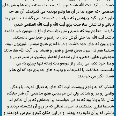
دست مى آید. آیت الله ها، عمرى را در محیط بسته حوزه ها و شهرهاى
مذهبى -که حوزه ها در آن ها واقع بودند- مى گذراندند. آن ها -به
طور علنى- گرد چیزهایى که حرام مى دانستند نمى گشتند تا متهم به
ناپاکى و نداشتن صلاحیت براى آیت الله و آیت الله العظمى شدن
نگردند. معلوم بود که خمینى نمى توانست از باخ و بتهوون خبر داشته
باشد. آیت الله ها حتى گوش دادن به رادیو را جایز نمى دانستند.
تلویزیون که جاى خود داشت و در خانه ى هیچ مومنى تلویزیون نبود.
سینما هم که اصولا محل فسق و فجور و فحشا بود. آیت الله ها، مانند
مومیایى هایى ذهنى، باقى مانده از اعصار پیشین، بر منبر درس و
وعظ خود تکیه مى زدند و از موضوعات زمانه تنها چیزى که مى
دانستند، مخالفت با اختراعات و پدیده هاى جدیدى بود که آن ها را
فساد انگیز مى خواندند.
انقلاب که به وقوع پیوست، آیت الله هاى به دنبال قدرت، با زندگى
واقعى رو در رو شدند. ولى این مومیایى هاى مذهبى، آن قدر جایگاه
شان بالا و والا بود که نه مى خواستند بر اجتماعى که بر آن حاکم اند
شخصا نظرى بیفکنند، نه اصولا، لحافى که بر روى آن نشسته بودند و
بالشى که بر آن تکیه زده بودند، و در این مکان گرم و نرم مى خواندند و