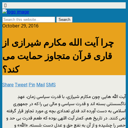
October 29, 2016
چرا آیت الله مکارم شیرازى از
قارى قرآن متجاوز حمایت مى
کند؟
Share
Tweet
Pin
Mail
SMS
آیت الله هایى چون مکارم شیرازى، با قدرت سیاسى زمان، عهدِ
ناگسستنى بسته اند و قدرت سیاسى و مالى یى را که در جمهورى
اسلامى به دست آورده اند فداى تعدادى بچه ى مورد تجاوز قرار گرفته
نمى کنند. در تاریخ هم، کمتر آیت اللهى بوده که طعم قدرت بى حد و
حصر را چشیده و از آن به نفع حق و عدل دست شسته. «الله» و