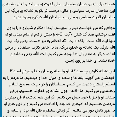
«خدا» براى اینان، همان صاحبان اصلى قدرت زمینى اند و اینان نشانه ى
این صاحبان قدرت سیاسى و مالى؛ درست تر بگویم نشانه ى بزرگِ این
صاحبان قدرت سیاسى و مالى… براى اینان الله دیگرى وجود ندارد.
موقعى که مى خواستم تیتر را بنویسم، ابتدا «مکارم شیرازى» را بدون
لقب نوشتم، بعد گذاشتن «آیت الله» را پیش از نام او لازم دیدم. او نه
تنها آیت الله است، بلکه «آیت الله العظمى» نیز هست. یعنى یک آیت
الله بزرگ. یک نشانه ى خداى بزرگ. ما به خاطر کثرت استفاده از برخى
لغات، دیگر به معنى آن ها توجه نمى کنیم. آیت الله، یعنى نشانه ى
خدا؛ نشانه ى خدا بر روى زمین.
این نشانه کارش چیست؟ آیا او واسطه ى میان خدا و مردم است؟!
خودشان مى گویند بله. ما واسطه ى میان خدا و مردمیم. ما مردم را به
اسلام راستین دعوت مى کنیم. مسلمانان را در جهت صحیح اسلام
راهنمایى مى کنیم. ما -لابد- چون نشانه ى خداوند هستیم، برخى
صفات او را نیز با خود حمل مى کنیم. اگر این هم نباشد، لااقل بهترینِ
مردمان هستیم که امرهاى خداوند را اطاعت مى کنیم و از نهى هاى او
به طور کامل دور مى مانیم. اگر زمانى سلطان، ظل الله بود، و سایه ى