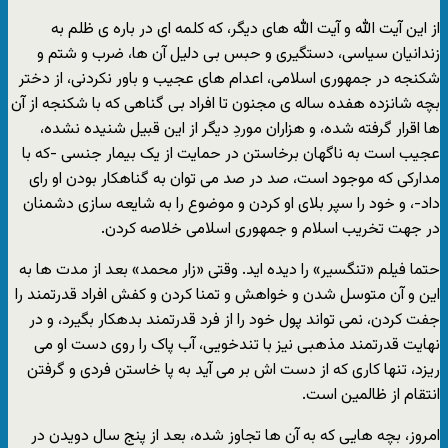
از این آیت الله و آیت الله هاى دیگر، که کلمه اى در باره ى ظلم به
زندانیان سیاسى، دستگیرى و حبس بى دلیل آن ها، ضرب و شتم و
شکنجه در جمهورى اسلامى، اعدام هاى عجیب و باور نکردنى، از دختر
بچه شانزده هفده ساله ى مجنون تا افراد بى گناهى که با شکنجه از آن
ها اقرار گرفته شده، و هزاران موردِ دیگر از این قبیل شنیده نشده،
عجیب است به ناگهان برخاستن در حمایت از یک بیمار جنسى -که با
مدارکى که موجود است، صد در صد مى توان به گناهکار بودن او راى
داد-، و خود را سپر بلاى او کردن و موضوع را به شایعه سازى دشمنان
در جهت تخریب اسلام و جمهورى اسلامى خلاصه کردن.
حتما فیلم «تنگسیر» را دیده اید. وقتى «زار محمد» بعد از مدت ها به
این و آن متوسل شدن و خواهش و تمنا کردن و کفش افراد قدرتمند را
جفت کردن، نمى تواند پول خود را از فرد قدرتمند بدهکار بگیرد، و در
نهایت قدرتمند مذهبى نیز با تندخویى، آب پاک را روى دست او مى
ریزد، تنها کارى که از دست اش بر مى آید به پا خاستن فردى و گرفتن
انتقام از ظالمین است.
امروز، بچه هایى که به آن ها تجاوز شده، بعد از پنج سال دویدن در