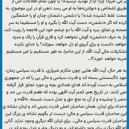
بر مى خیزد! چرا؟ آیا از تهدید ترسیده؟ یا چون تمام اطلاعات اش از
طریق اشخاص و «بولتن»ها به او مى رسد ذهن او در این موضوع، به
سمت غلط کشیده شده؟ یا دشمنى دشمنان چنان او را خشمگین
کرده که اگر «دشمن»، دست آیت الله را بگیرد و او را مستقیما به سرِ
صحنه ى تجاوز ببرد و آیت الله با دو چشم خود این فاجعه را رویت کند،
باز به حرف «دشمن» گوش نخواهد کرد و قارى قرآن را پاک و منزه
خواهد دانست و براى آبروى او دل خواهد سوزاند؟ یا خداى نکرده
تشکیلات مالى آیت الله، از این ماجرا، به طور مستقیم یا غیر مستقیم
ضربه خواهد خورد؟!…
به هر حال، آیت الله هایى چون مکارم شیرازى، با قدرت سیاسى زمان،
عهدِ ناگسستنى بسته اند و قدرت سیاسى و مالى یى را که در جمهورى
اسلامى به دست آورده اند فداى تعدادى بچه ى مورد تجاوز قرار گرفته
نمى کنند. در تاریخ هم، کمتر آیت اللهى بوده که طعم قدرت بى حد و
حصر را چشیده و از آن به نفع حق و عدل دست شسته. «الله» و
«خدا» براى اینان، همان صاحبان اصلى قدرت زمینى اند و اینان نشانه ى
این صاحبان قدرت سیاسى و مالى؛ درست تر بگویم نشانه ى بزرگِ این
صاحبان قدرت سیاسى و مالى… براى اینان الله دیگرى وجود ندارد. آنانى
که الله دیگرى براى خود داشته اند، و به دنبال حق و عدل بوده اند در