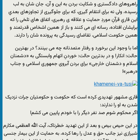
راهروهاى دادگسترى و شکایت بردن به این و آن، جان شان به لب
رسیده، ولى نه براى انتقام گیرى، که براى جلوگیرى از تجاوزهاى بعدىِ
این قارىِ قرآنِ موردِ حمایت و علاقه ى رهبرى، اتفاق هاى تلخى را که
برایشان افتاده، رسانه اى مى کنند و باز از همین اشخاص قدرتمند و
همین حکومت اسلامى، تقاضاى رسیدگى به پرونده شان را دارند.
اما با وجود این برخورد و رفتار متمدنانه چه مى بینند؟ در بهترین
حالت: انکار! و در بدترین حالت: خوردنِ اتهام وابستگى به «دشمنان
اسلام و دشمنان خارجى» براى بردن آبروى جمهورى اسلامى و جناب
«رهبر»!
قارى مشهور تهدیدى کرده است که حکومت و حکومتیان جرات نزدیک
شدن به او را ندارند:
اگر محکوم شوم صد نفر دیگر را با خودم پایین مى کشم!
در این حیص بیص و بعد از این تهدید خطرناک، آیت الله العظمى مکارم
شیرازى نیز جانب حق و عدل را رها کرده، به حمایت از این بیمار جنسى