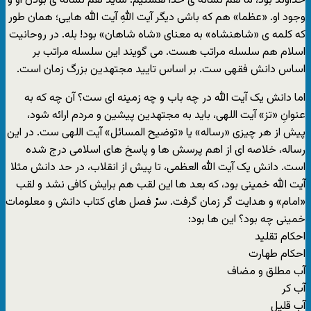
خداوند بود، ما هم نشانه ى خدا هستیم. شاید هم نشانه ى بودن او و
وجود او. «عظما» هم که باشى دیگر آیت اللهِ آیت الله هایى؛ همان طور
که کلمه ى «شاهنشاه» به معناى «شاه شاهان» بود! بله. در روحانیت
اسلام هم سلسله مراتب هست. مى گویند این سلسله مراتب بر
اساس دانش فقهى ست. بر اساس تایید مجتهدین بزرگ زمان است.
اما دانش یک آیت الله در چه باب و چه زمینه اى ست؟ آن چه که به
عنوانِ «تز» آیت اللهى، باید به مجتهدین پیشین و مردم ارائه شود،
پیش از هر چیزى «رساله» یا «توضیح المسائل» آیت اللهى ست. در این
رساله، خلاصه اى از اهم پرسش ها و پاسخ هاى اسلامى درج شده
است. دانش یک آیت الله العظمى، تا پیش از انقلاب، در حد دانش مثلا
آیت الله خمینى بود، که بعد ها این لقب هم برایش کافى نشد و لقب
«امام» و هدایت گر زمان گرفت. سرْ فصل هاى کتاب دانش و معلومات
خمینى چه بود؟ این ها بود:
احکام تقلید
احکام طهارت
آب مطلق و مضاف
آب کر
آب قلیل