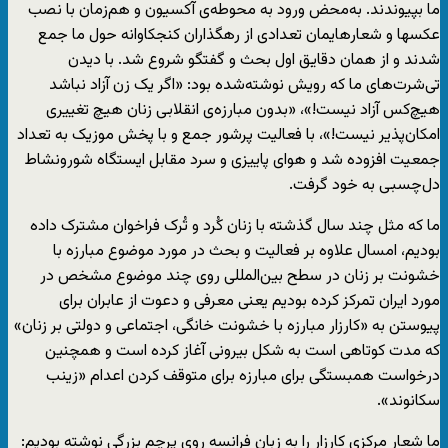
ما بپیوندند. به‌محض ورود به محوطه‌ی آکسیون و هم‌زمان با نصب
عکسها و شعارهایمان تعدادی از رهگذاران کنجکاوانه حول ما جمع
شدند و از همان دقایق اول بحث و گفتگو شروع شد. با دیدن
تی‌شرت‌های‌ ما که رویش نوشته‌شده بود: «اگر یک زن آزاد نباشد
هیچ‌کس آزاد نیست!»، «بدون مبارزه‌ی انقلابی زنان هیچ تغییری
امکان‌پذیر نیست!»، با فعالیت پرشور جمع و با پخش موزیک به تعداد
جمعیت افزوده شد و هوای پاییزی و سرد مقابل ایستگاه شورونشاط
دل‌چسبی به خود گرفت.
ما که مثل چند سال گذشته با زنان کُرد و تُرک فراخوان مشترک داده
بودیم، امسال علاوه بر فعالیت و بحث در مورد موضوع مبارزه با
خشونت بر زنان در سطح بین‌المللی روی چند موضوع مشخص در
مورد ایران تمرکز کرده بودیم یعنی معرفی و دعوت از عابران برای
پیوستن به «کارزار مبارزه با خشونت خانگی، اجتماعی و دولتی بر زنان»
که مدت کوتاهی است به شکل بیرونی آغاز کرده است و همچنین
درخواست همبستگی برای مبارزه برای متوقف کردن اعدام «زینب
سکانوند».
ما شعار مرکزی کارزار را به زبان فرانسه روی پرچم بزرگی نوشته بودیم: