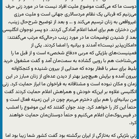
دوست ما که می‌گفت موضوع ملیت افراد نیست ما در مورد زنی حرف
می‌زنیم که قربانی یک نظام مردسالاری جهانی است و ملیت مرزی
غیرواقعی به زنان ترسیم می‌کند و … و بعد از توضیح شرح‌حال زینب،
این دختران هم برای امضا اعلام آمادگی کردند. دو پسر نوجوان انگلیسی
بعد از شنیدن توضیحات ما در مورد زینب درحالی‌که مرتب می‌گفتند:
«امکان‌پذیر نیست!» آمدند و بیانیه را امضا کردند. یکی از
فمینیست‌های بلژیکی که مربی «دفاع شخصی» است و از قبل ما را
می‌شناخت هم با رویی گشاده به سمت‌مان آمد و گفت مشغول خرید
بلیط برای سفر با قطار بوده که صدایی از بیرون شنیده و کنجکاوانه
بیرون آمده و برایش هیچ‌چیز بهتر از دیدن عده‌ای از زنان مبارز در این
زمان و مکان نبوده است و مشتاقانه به فراخوان ما ابراز حمایت کرد. زنی
انگلیسی علاوه بر این‌که خودش و همراهش اعلام حمایت کردند گفت
من بیانیه‌ای را هم برای دخترم می‌برم چون در این زمینه فعال است و
حتماً این کار را خواهد کرد. چند جوان گفتند که این موضوع را امشب
در فیس‌بوک‌مان اعلام می‌کنیم و حتماً دوستان‌مان حمایت خواهند
کرد.
زنی بلژیکی که به‌تازگی از ایران برگشته بود گفت کشور شما زیبا بود اما