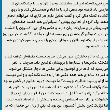
من نمی‌دانستم این‌قدر مشکلات وجود دارد و … با چندکلمه‌ای که
فارسی یاد گرفته بود سعی کرد با ما اعلام همبستگی کند و با روی
گشاده کمک مالی کرد و گفت تمایل دارم هر کاری که می‌توانم انجام
دهم. یک گروه از فعالین یونانی / اسپانیایی هم گفتند صفحه‌ای
فیس‌بوکی برای مبارزات زنان دارند و عکس‌های این آکسیون را امشب
در صورت توافق گروه‌شان روی صفحه‌شان خواهند گذاشت. در این روز
علاوه بر این‌که نوجوانان و جوانان زیادی را دیدیم، حضور کودکان هم
جالب توجه بود.
پدری که با دو دخترش عبور می‌کرد حدود بیست دقیقه‌ای توقف کرد و
تک‌تک عکس‌ها و شعارها را برای‌شان توضیح داد، هرچند به نظر
می‌رسید که گاها برای توضیح برخی عکس‌ها دچار مشکل می‌شود.
دختر ده ساله‌ای هم همه عکس‌ها را به‌دقت نگاه کرد و وقتی دوست
ما از او پرسید: «نظرت چیست؟ ما دوست داریم بدانیم در ذهن تو چه
شکل‌گرفته است؟» گفت: «وحشتناک هستند! من دوست دارم به
خانه برگردم!» و کاملاً قابل درک بود که دیدن قطاری پایان‌ناپذیر از
خشونت بر زنان چه احساس پیچیده و سختی در او ایجاد کرده است؛
اما تراژیک‌ترین بخش آکسیون این بود که یکی از زنان بی‌خانمان که در