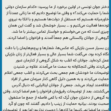
دختر جوان تونسی در اولین برخورد از ما پرسید: «کدام سازمان دولتی
شما را حمایت می‌کند؟» و وقتی ما توضیح دادیم که ما زنانی عمدتاً از
خاورمیانه هستیم که مستقل از دولت‌ها هستیم و با اتکا به نیروی
توده‌ها فعالیت می‌کنیم و … بسیار خوشحال شد و گفت این همان
چیزی است که من می‌خواستم و خواستار تماس بیشتر با ما شد.
گروهی از جوانان پاکستانی هم جمعاً آمدند و فراخوان را امضا کردند.
زن بسیار مسن بلژیکی که عکس‌ها، شعارها و پرچم‌هایمان را با دقت
نگاه کرده بود، می‌گفت شما بسیار عالی و بسیار فعال‌تر از زنان بلژیکی
عمل کرده‌اید. جوانان که اغلب به شکل گروهی از کنارمان عبور
می‌کردند وقتی کنجکاوانه به سمت ما می‌آمدند علاوه بر شنیدن
توضیحات ما خودشان هم جمعی بحث می‌کردند و اغلب جمعی اعلام
حمایت می‌کردند و به همین دلیل گاهی کنار میزمان صفی از افراد
علاقه‌مند ایجاد می‌شد. جمعی از جوانان ایتالیایی که دنبال آدرس
می‌گشتند، بعد از توضیحات رفیق‌مان فراخوان را هم امضا کردند. وقتی
به گروهی از دختران جوان تُرک که با کمی فاصله از جمع ما مشغول
صحبت بودند، بیانیه حمایت از زینب را دادیم، گفتند که چون او کُرد
است ما امضا نمی‌کنیم! ما کرُدها را دوست نداریم؛ اما بعد از توضیحات