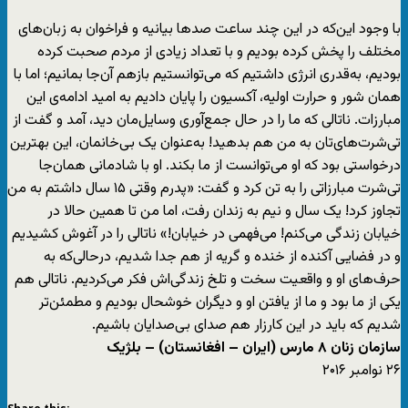
با وجود این‌‌که در این چند ساعت صدها بیانیه و فراخوان به زبان‌های
مختلف را پخش کرده بودیم و با تعداد زیادی از مردم صحبت کرده
بودیم، به‌قدری انرژی داشتیم که می‌توانستیم بازهم آن‌جا بمانیم؛ اما با
همان شور و حرارت اولیه، آکسیون را پایان دادیم به امید ادامه‌ی این
مبارزات. ناتالی که ما را در حال جمع‌آوری وسایل‌مان دید، آمد و گفت از
تی‌شرت‌های‌تان به من هم بدهید! به‌عنوان یک بی‌خانمان، این بهترین
درخواستی بود که او می‌توانست از ما بکند. او با شادمانی همان‌جا
تی‌شرت مبارزاتی را به تن کرد و گفت: «پدرم وقتی ۱۵ سال داشتم به من
تجاوز کرد! یک سال و نیم به زندان رفت، اما من تا همین حالا در
خیابان زندگی می‌کنم! می‌فهمی در خیابان!» ناتالی را در آغوش کشیدیم
و در فضایی آکنده از خنده و گریه از هم جدا شدیم، درحالی‌که به
حرف‌های او و واقعیت سخت و تلخ زندگی‌اش فکر می‌کردیم. ناتالی هم
یکی از ما بود و ما از یافتن او و دیگران خوشحال بودیم و مطمئن‌تر
شدیم که باید در این کارزار هم صدای بی‌صدایان باشیم.
سازمان زنان ۸ مارس (ایران – افغانستان) – بلژیک
۲۶ نوامبر ۲۰۱۶