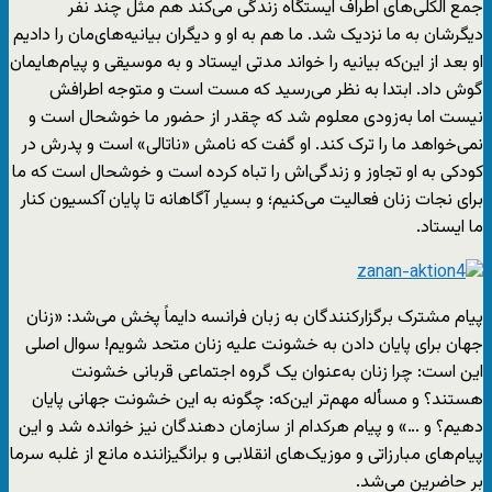
جمع الکلی‌های اطراف ایستگاه زندگی می‌کند هم مثل چند نفر
دیگرشان به ما نزدیک شد. ما هم به او و دیگران بیانیه‌های‌مان را دادیم
او بعد از این‌که بیانیه را خواند مدتی ایستاد و به موسیقی و پیام‌هایمان
گوش داد. ابتدا به نظر می‌رسید که مست است و متوجه اطرافش
نیست اما به‌زودی معلوم شد که چقدر از حضور ما خوشحال است و
نمی‌خواهد ما را ترک کند. او گفت که نامش «ناتالی» است و پدرش در
کودکی به او تجاوز و زندگی‌اش را تباه کرده است و خوشحال است که ما
برای نجات زنان فعالیت می‌کنیم؛ و بسیار آگاهانه تا پایان آکسیون کنار
ما ایستاد.
پیام مشترک برگزارکنندگان به زبان فرانسه دایماً پخش می‌شد: «زنان
جهان برای پایان دادن به خشونت علیه زنان متحد شویم! سوال اصلی
این است: چرا زنان به‌عنوان یک گروه اجتماعی قربانی خشونت
هستند؟ و مسأله مهم‌تر این‌که: چگونه به این خشونت جهانی پایان
دهیم؟ و …» و پیام هرکدام از سازمان دهندگان نیز خوانده شد و این
پیام‌های مبارزاتی و موزیک‌های انقلابی و برانگیزاننده مانع از غلبه سرما
بر حاضرین می‌شد.