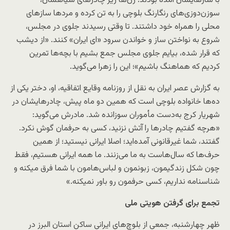
با سازهایشان آمده بودند؛ زن‌ها زیر چادرهای سیاهشان،
سوزن‌دوزی‌های رنگارنگ بلوچی را به تن کرده‌ و مردها سازهای
محلی را همراه خود داشتند. تا وقتی رسیدند جلوی در مجلس،
شروع به نواختن ساز و خواندن سرود «‌ای ایران» کنند. «از دیشب
که قرار شده، بیایم جلوی مجلس جمع بشیم با بچه‌ها تمرین
کردیم که هماهنگ باشیم»؛ این را زهرا می‌گوید.
به گزارش عصر ایران به نقل از روزنامه وقایع اتفاقیه، او، دختر یکی از
ده‌ها خانواده بلوچی‌ است که همین دو ماه پیش، چادرهایشان در
شهریار کرج به‌دست مأموران سوزانده شد. مادرش می‌گوید:
«هرچه گفتیم چادرها را آتش نزنید، کسی به حرفمان گوش نکرد.
گفتند، شما غیر‌قانونی آمده‌اید؛ اصلا ایرانی نیستید؛ از همین
حرف‌ها که سال‌هاست به ما می‌زنند. ما همه ایرانی هستیم، فقط
چون شکل زندگیمون، زبونمون و لباس‌هامون با شما فرق میکنه و
شناسنامه نداریم، کسی حرفمون رو باور نمیکنه.»
تجمع برای گرفتن هویتی ملی
ظهر چهارشنبه، جمعی از بلوچ‌های ایرانی ساکن استان البرز در