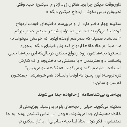
«اون‌وقت میگن چرا بچه‌هاتون زود ازدواج میکنن؛ خب، وقتی
نمیتونن درس بخونن، ازدواج میکنن دیگه.»
سکینه چهار دختر دارد. از او می‌پرسم دخترهای خودت ازدواج
کرده‌اند؟ می‌گوید: «نه، من دخترامو شوهر نمیدم. دختر بزرگم
۱۳سالشه، همینه که همراهم اومده اینجا. نه خودش میخواد، نه
من میذارم حالا‌حالاها ازدواج کنه ولی خیلیای دیگه اینجوری
نیستن؛ بچه‌ها‌شون زود ازدواج میکنن درحالی‌که این بچه‌ها خیلی
با‌استعداد و هنرمندن.» با دستش به دختربچه‌ای که کنارش
ایستاده، اشاره می‌کند و می‌گوید: «مثلا همینو می‌بینی؟
تازه‌عروسه؛ اون پسره که اونجا وایساده هم شوهرشه، جفتشون
کم‌سن و سالن.»
بچه‌های بی‌شناسنامه از خانواده جدا می‌شوند
سکینه می‌گوید: خیلی از بچه‌های بلوچ به‌وسیله بهزیستی از
خانواده‌هایشان جدا می‌شوند. «چون این لباس تنشون بوده، یه جا
دیدنشون، فکر کردن مثلا اینا بچه خیابونی‌ان یا کار میکنن تو