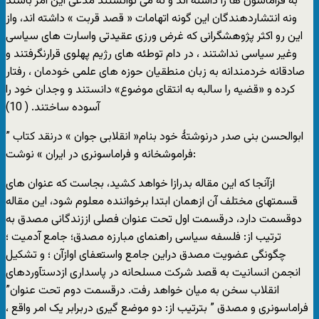
به فراماسون ها را داشته اند و نه می توانستند مدعی این امر باشند
ونه انتشاردهندگان این گونه اتهامات « قصد قربت » داشته اند، واز
این رو اکثر پژوهشگرانی که غرض ورزی عقیدتی واسارت های سیاسی
وغیر سیاسی نداشتند ، در دام توطئه های رژیم پهلوی قرارنگرفتند و
صادقانه خردمندانه به زبان منطقیان حوزه های علمی خودمان ، رفتار
کرده و «قضیه را سالبه به انتقای موضوع» دانستند و وجدان خود را
آسوده ساختند. ( 10)
ابوالحسن بنی صدر درنوشتۀ خود بنام« انقلابی جوان » درنقد کتاب ”
فراموشخانه و فراماسونری در ایران » نوشت:
ازآنجا که این مقاله بدرازا خواهد کشید، بجاست که عنوان های
قسمتهای مختلف آن ازهمان ابتدا برخواننده معلوم شود، این مقاله
دوقسمت دارد، درقسمت اول تحت عنوان فصلی اززندگانی مصدق به
ترتیب از: فلسفه سیاسی راهنمای مبارزه مصدق؛ جامع آدمیت ؛
چگونگی عضویت مصدق دراین جامع واستعفای اوازآن ؛ و تشکیل
انجمن انسانیت به قصد شرکت مسلحانه در پاسداری ازدستآوردهای
انقلاب سخن به میان خواهد رفت. درقسمت دوم تحت عنوان”
فراماسونری و مصدق ” بترتیب از: دو موضع گیری دربرابر یک امر واقع ،