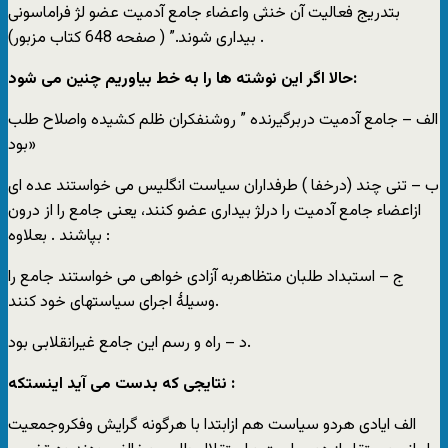
بتدریج فعالیت آن خنثی واعضاء جامع آدمیت عضو لژ فراماسونی
بیداری شوند.” ( صفحه 648 کتاب مزبور) .
حالا اگر این نوشته ها را به خط بیاوریم چنین می شود:
الف – جامع آدمیت دربرگیرنده ” روشنفکران ظلم کشیده واصلاح طلب
بود»
ب – تنی چند (درخفا ) طرفداران سیاست انگلیس می خواستند عده ای
ازاعضاء جامع آدمیت را درلژ بیداری عضو کنند، یعنی جامع را از درون
بپاشند . بعلاوه :
ج – استبداد طلبان متظاهربه آزادی خواهی می خواستند جامع را
وسیلۀ اجرای سیاستهای خود کنند.
د – راه و رسم این جامع غیرانقلابی بود.
نتایجی که بدست می آید اینستکه :
الف ایادی هردو سیاست هم ازابتدا با هرگونه گرایش وفکروجمعیت