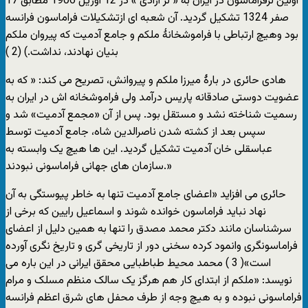
اولین لژفراماسون در ایران به « لژ آزادی » در 12 آوریل 1906 مطابق 17
صفر 1324 تشکیل گردید. آن شعبه ای ازتشکیلات فراماسون فرانسه
بود وهیچ ارتباطی با فراموشخانۀ ملکم و جامع آدمیت که پیروان ملکم
بنیان نهادند، نداشت.) (2 )
هادی حائری در بارۀ میرزا ملکم و پیروانش، تصریح می کند: « که به
عضویت دوستی صادقانه پاریس درآمد ولی فراموشخانه اش در ایران به
رسمیت شناخته نشد و مستقل بود. پس از آن «مجمع آدمیت» شد و
سپس بعد از کشته شدن ناصرالدین شاه، جامع آدمیت توسط
عباسقلی خان آدمیت تشکیل گردید. این ها هیچ یک وابسته به
سازمان های جهانی فراماسونی نبودند.»
حائری می افزاید «اعضای جامع آدمیت تنها به خاطر پیوستگی به آن
نهاد نباید فراماسون خوانده شوند و اسماعیل رایین که برخی از
سرشناسان مانند دکتر محمد مصدق را تنها به همین دلیل از اعضای
فراماسونگری وانمود کرده سخنی دور از تاریخی گری و تاریخ نگری آورده
است»( 3 ) محمد محیط طباطبایی محقق ایرانی در این باره می
نویسد: «ملکم از ابتدای کار هم هرگز یک سالک منظم مسلک و مرام
فراماسونی نبوده و به هیچ وجه از طرف محفل های شرق اعظم فرانسه