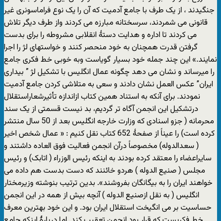
جنگیدند ، از یک طرف با جامع آدمیت که آن را یک نوع فراماسونری غیر
قانونی می شمردند، سرسختانه مبارزه می کردند واز طرف دیگر تلاش
می کردند تا اداره و هدایت دستۀ انقلابی مشروطه را برای بدست
گرفتن قدرت همچنان به خود منحصر کنند و خواستهای لژ را اجرا
نمایند.» این چند جمله خود بسیار گویاست وبه خوبی خط فکری جامع
را میرساند و نشان می دهد چگونه عمال انگلیس با تشکیل لژ ” بیداری
ایران” عکس العمل نشان دادند و سعی به متلاشی کردن جامع آدمیت
نمودند. برای آنکه به استناد همین کتاب ازاندازه تأثیرشعاراستقلال
درتشکیل این انجمن آگاه تر گردیم، بد نیست قسمتی از یک سند
محرمانه ( جزو اسنادی که وزارت خارجه انگلیس بعد از 50 سال منتشر
کرده است) را عیناً از صفحۀ 652 کتاب نقل کنیم : « عمال شخص اخیر
( سعدالدوله) مخصوصاً درآن انجمن فعالیت فوق العاده داشتند و
سایراعضاء را معتقد کرده بودند به اینکه رئیس الوزراء ( اتابک) و رئیس
مجلس ( صنیع الدوله ) هردو خائنند که دست بدست هم داده می
خواهند ایران را به بیگانگان بفروشند». بدین ترتیب بنوشته وزیرمختار
انگلیس ( به نقل ازصنیع الدوله ) آنچه بیش از همه در این انجمن
حساسیت بر می انگیخت استقلال ایران بود. و این خود بهترین معرف
خط فکریست که قرار بود انجمن تعقیب کند. اما دربارۀ اینکه جامع