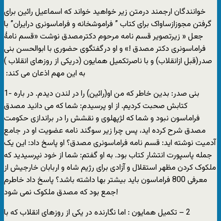
خوانندگان ارجمند ‏درمتن زیر خواهید خواند که اسماعیل رائین برای
گرفتن مجوزازساواک برای ‏کتاب ” فراموشخانه و ‏فراماسونری درایران” با
جعل « زیرتصویر قسم نامه مرحوم دکتر‏مصدق نوشت «قسم نامۀ
فراماسونری دکتر مصدق !» و او در‏گفتگوی حضوری با ابوالحسن بنی
‏صدر(قبل ازانقلاب) و با ناصرتکمیل همایون (دریکی از روزهای انقلاب )
به این مهم اذعان ‏می ‏کند: ‏
1- بنی صدر: بدین خاطر که من او(رائین) را در لندن دیدم. در باره
کتابش صحبت کردیم. از او پرسیدم: شما که می دانید مصدق
فراماسون نبود و شما که لژپهلوی و نقشش را در براندازی حکومت
مصدق شرح کرده اید، پس چرا زیر سوگند نامه عضویت او در جامع
آدمیت نوشته اید: قسم نامه فراماسونری مصدق؟ او پاسخ داد: این یک
جمله پاسپورت انتشار کتاب بود. به او گفتم: شما از خود نپرسیدید که
ملکوک کردن مظهر استقلال و آزادی برای رﮊیم شاه و اربابان خارجیش از
معرفی 800 فراماسون باید بیشتر بها داشته باشد؟ پاسخ داد خاطرم
جمع بود که مصدق ملکوک نمی شود!
‏‏2 – تکمیل همایون : اما نگارنده در یکی از روزهای انقلاب که با