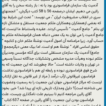
آدمیت یک سازمان فراماسونری بود یا نه : باز رشته سخن را به آقای
رائین می دهیم. ایشان درصفحه 56 تا 58 کتب دیگرش، ” انجمنهای
سری در انقلاب مشروطیت ایران “، می نویسد: ” تحت این شرایط بود
که بعضی ازهمفکران وهمکاران ملکم جمعیت مستقل و متشکل تازه
ای بنام ” جامع آدمیت ” تأسیس کردند. عقیده واستنباط ما اینست که
جامع آدمیت را می توان به یک معنی دنباله همان فراموشخانه ملکم به
حساب آورد. زیرا مرامنامه آن اصول آدمیت نوشتۀ ملکم خان و کتابچه ”
حقوق اساسی افراد ” نوشتۀ هم او است. اما بیک معنی دیگرمجمع (
جامع) آدمیت یک سازمان مستقلی است برای آنکه مؤسس ومدیرآن
ملکم نبوده وهیأت مدیره مشخص وتشکیلات جداگانه نسبتاً وسیعی
در تهران و ولایات داشته است.” حالا چطورشد که این جمعیت که به
شرح فوق فراماسونری نبوده و رابطه ای هم با فراماسونری نداشت،
فراماسون غیرقانونی ازآب درآمد ( مراد از غیر قانونی به نقل ازکتاب
اینست که مراکز فراماسونی جهان این جمعیت را به رسمیت وعضویت
نمی شناخته است)؟ دلیل ومدارک تاریخی تازه ای پیدا شد؟ خیر. بخود
آقای رائین مراجعه کنیم تا ببینیم علت نامگذاری چیست، علت
فراماسون بودن این جمعیت را آقای رائین در صفحه 637 کتاب ”