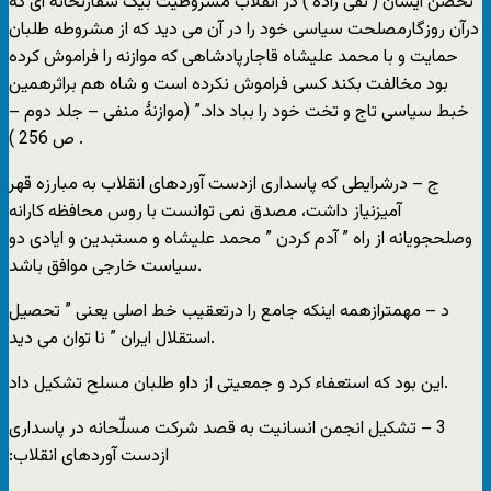
تحصن ایشان ( تقی زاده ) در انقلاب مشروطیت بیک سفارتخانه ای که
درآن روزگارمصلحت سیاسی خود را در آن می دید که از مشروطه طلبان
حمایت و با محمد علیشاه قاجارپادشاهی که موازنه را فراموش کرده
بود مخالفت بکند کسی فراموش نکرده است و شاه هم براثرهمین
خبط سیاسی تاج و تخت خود را بباد داد.” (موازنۀ منفی – جلد دوم –
ص 256 ) .
ج – درشرایطی که پاسداری ازدست آوردهای انقلاب به مبارزه قهر
آمیزنیاز داشت، مصدق نمی توانست با روس محافظه کارانه
وصلحجویانه از راه ” آدم کردن ” محمد علیشاه و مستبدین و ایادی دو
سیاست خارجی موافق باشد.
د – مهمترازهمه اینکه جامع را درتعقیب خط اصلی یعنی ” تحصیل
استقلال ایران ” نا توان می دید.
این بود که استعفاء کرد و جمعیتی از داو طلبان مسلح تشکیل داد.
‏3 – تشکیل انجمن انسانیت به قصد شرکت مسلّحانه در پاسداری
ازدست آوردهای انقلاب:‏