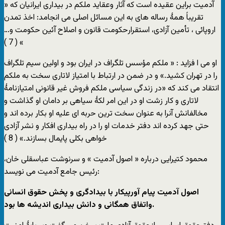
آدمیت براین عقیده است که آثار وعقاید ملکم در بیداری ایرانیان که «
تقریباً همۀ رساله های به این مسائل اصلی می انجامد: اخذ تمدن
اروپائی ، تأمین آزادی، استقرارحکومت قانون و اصلاح آئین حکومت و…
» ( 7 )
او می ا فزاید : « ملکم مؤسس تلگراف در ایران بود و اولین سیم تلگراف
را در تهران کشید.» و در ضمن در ارتباط با امتیاز لاتاری سخت به ملکم
انتقاد می کند که «در زندگی سیاسی ملکم فروش غیر قانونی امتیازنامۀ
لاتاری و کار زشت او در این امر لکۀ سیاهی بر دامان او گذاشت و
مخالفانش آنرا به عنوان سخت ترین حربه ای علیه او بکار برده اند و
حتی جهد کرده اند دفتر خدمات او را در راه بیداری افکار و نشر آزادی
خواهی بکلی پایمال بسازند.» ( 8 )
محمود کتیرایی درباره « اصول آدمیت » و سرنوشت عباسقلی خان،
رئیس جامع آدمیت می نویسد:
اصول آدمیت پیام آورپیکار با بیدادگری و پخش حقوق انسانی
واتفاق همگانی و دانش بیداری اندیشه ها بود.