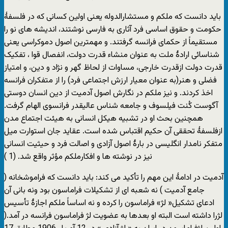
باید دانست که ملکم و مستشارالدوله یعنی اولین کسانی که در فلسفۀ
حکومت و حقوق اساسی فرد آثاری به فارسی نوشتند، اندیشه های نو را
مستقیماً از حکمای فرانسه گرفتند. و مهمترین اصول دموکراسی یعنی
شناسائی ارادۀ ملت به عنوان منشاء قدرت دولت، انفصال قوا ، تفکیک
قدرت دولت ازقدرت خارجی، مساوات از لحاظ گهر و نژاد و دین، و امتیاز
فضلی و هنر(به عنوان معیار ارزش اجتماعی فرد) را از متفکران فرانسه
اخذ کردند. و نیز ملکم در نگارش اصول آدمیت از دین انسان دوستی
آگوست کُنت فیلسوف و جامعه شناس عالیقدر فرانسوی الهام گرفت.
همچنین بحث او در تشبیه هیکل انسانی به هیئت اجتماع مدن
ازفلسفۀ تحققی آن حکیم اقتباس شده است. عقاید جان استوارت میل
متفکر نامدار انگلیسی در بارۀ اصول آزادی و اصالت فرد و حیثیت انسانی
نیز در نوشته ها و افکارملکم مؤثر واقع شد. (1 )
آدمیت در ادامۀ این مهم را تأکید می کند: باید دانست که فراموشخانه (
جامع آدمیت ) نه شعبه ای از تشکیلات فراماسون بود ونه بانی آن
ادعای تشکیل« لژ» فراماسون را کرده و نه اساساً ملکم اجازۀ تأسیس
لژرا داشته است البته او بعدها به عضویت لژ فراماسون فرانسه در آمد.(