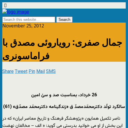
November 25, 2012
جمال صفری: رویاروئی مصدق با
فراماسونری
Share
Tweet
Pin
Mail
SMS
26 خرداد، بمناسبت صد و سیُ امین
سالگرد تولّد دکترمحمّدمصدّ ق «زندگینامه دکترمحمّد مصدّق» (61)
ناصر تکمیل همایون «پژوهشگر فرهنگ و تاریخ معاصر ایران» که در
این بخش از او می ‏خوانید بدرستی می گوید: « الف – مخالفان ‏نهضت