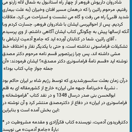
‏شادروان داریوش فروهر از چهار راه استانبول به شمال لاله زارنو ‏می
رفتیم، مرحوم رائین را که درهمان مسیر افتان وخیزان (به ‏علت بیماری
شدید قلبی) راه می رفت و گاه می نشست و ‏استراحت می کرد، ملاقات
کردیم. پس از احوالپرسی ایشان با ‏شادروان فروهر، جسارت کردم وبا
آنکه ازسالها پیش به چگونگی ‏کتاب ایشان آگاهی داشتم، از وی پرسیدم
، آقای رائین، شما در ‏کتابتان آورده اید که جامع آدمیت ارتباطی با
تشکیلات فراماسونی ‏نداشته است، و حتی با یکدیگر نقار و اختلاف خط
مشی داشته اند، ‏پس چرا زیرتصویر قسم نامه مرحوم دکتر مصدق
نوشته اید «قسم ‏نامۀ فراماسونری دکتر مصدق»؟ ایشان فرمودند: «آن
جمله جواز ‏چاپ کتاب بود!» ‏
درآن زمان بعلت سانسورشدیدی که توسط رژیم شاه بر ایران حاکم بود
، نشریۀ «خبرنامۀ جبهه ملی ایران» خارج از کشورمقاله ای به قلم
ابوالحسن بنی صدر درسال 1348‏ و در نقد کتاب ”فراموشخانه و
فراماسونری در ایران» در دفاع از دکترمصدق منتشر کرد و آن نوشته در
این بخش آمده است و بنابراین:
* دکترفریدون آدمیت، نویسنده کتاب فکرآزادی و مقدمه مشروطیت در
بارۀ «جامع آدمیت» می نویسد: