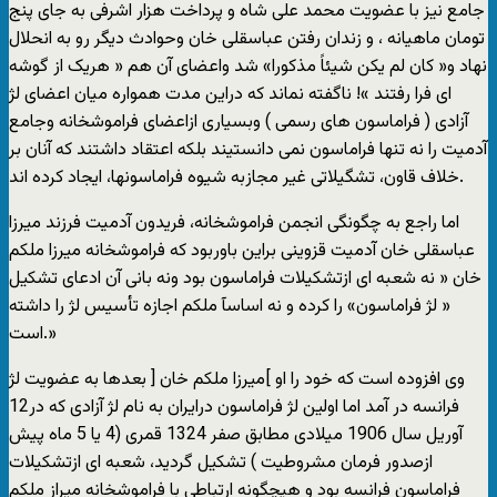
جامع نیز با عضویت محمد علی شاه و پرداخت هزار اشرفی به جای پنج
تومان ماهیانه ، و زندان رفتن عباسقلی خان وحوادث دیگر رو به انحلال
نهاد و« کان لم یکن شیئاً مذکورا» شد واعضای آن هم « هریک از گوشه
ای فرا رفتند »! ناگفته نماند که دراین مدت همواره میان اعضای لژ
آزادی ( فراماسون های رسمی ) وبسیاری ازاعضای فراموشخانه وجامع
آدمیت را نه تنها فراماسون نمی دانستیند بلکه اعتقاد داشتند که آنان بر
خلاف قاون، تشگیلاتی غیر مجازبه شیوه فراماسونها، ایجاد کرده اند.
اما راجع به چگونگی انجمن فراموشخانه، فریدون آدمیت فرزند میرزا
عباسقلی خان آدمیت قزوینی براین باوربود که فراموشخانه میرزا ملکم
خان « نه شعبه ای ازتشکیلات فراماسون بود ونه بانی آن ادعای تشکیل
« لژ فراماسون» را کرده و نه اساسآ ملکم اجازه تأسیس لژ را داشته
است.»
وی افزوده است که خود را او ]میرزا ملکم خان [ بعدها به عضویت لژ
فرانسه در آمد اما اولین لژ فراماسون درایران به نام لژ آزادی که در12
آوریل سال 1906 میلادی مطابق صفر 1324 قمری (4 یا 5 ماه پیش
ازصدور فرمان مشروطیت ) تشکیل گردید، شعبه ای ازتشکیلات
فراماسون فرانسه بود و هیچگونه ارتباطی با فراموشخانه میراز ملکم