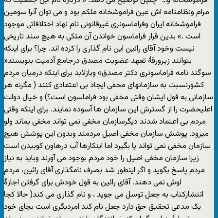
فراموشخانه و…” چنین توضیح می دهد: « دربارۀ نام این جمعیت که
مرام ونظامنامه اش عین فراموشخانه ملکم بود و می توان آنرا سومین
فراموشخانه ایران وفراماسونری غیرقانونی نام نهاد اختلافاتی موجود
است .» بدین قرار فراماسون خواندن آن متکی به هیچ سند تاریخی
نیست وخود آقای رائین این نام گذاری را کرده اند. چرا؟ برای اینکه
بتوانند زیرورقۀ تعهد عضویت مصدق درجامع آدمیت بنویسند«
سوگند نامه فراماسونری دکتر مصدق» وبازلابد برای اینکه درمیان مردم
کشورنسبت به سازمانهای مخفی ایجاد بی اعتمادی کنند ( مگرنه هر
سازمانی به قول ایشان وقتی مخفی بود فراماسون است؟) و خیال دولت
اعلیحضرت را از گسترش این سازمان ها آسوده نمایند. برای اینکه وقتی
مردم بی اعتماد شدند دیگرسازمان مخفی نمی تواند مخفی بماند ولو
میرود. پوشش سازمان مخفی اصیل مردمند وبدون این پوشش هیچ
سازمان مخفی نمی تواند پا بگیرد اما اینکارها آب درهاون کوبیدن است
زیرا سازمان مخفی اصیل را خود مردم بوجود می آورند وباید به نیاز
مردم پاسخ بگوید و اگر اینطور شد بصرف نامگذاری آقای رائین، مردم
لوش نمی دهند. آقای رائین به قول خودش برای گرفتن اجازۀ
انتشارکتاب به جعل توسل می جوید ، و نام گذاری می کند( حالا کجا
یک مدعی تحقیق حق دارد جعل نام کند امردیگری است بجای خود