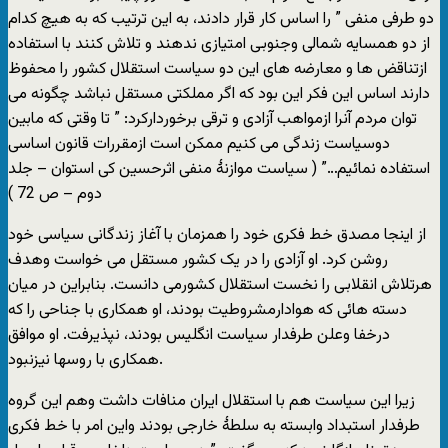
دو طرفی منفی ” را اساس کار قرار دادند، به این ترتیب که به هیچ کدام
از دو همسایه شمالی وجنوبی امتیازی ندهند و تلاش کنند با استفاده
ازتناقض ها و معارضه های این دو سیاست استقلال کشور را محفوظ
دارند اساس این فکر این بود که اگر مملکتی مستقل نباشد چگونه می
توان مردم آنرا ازمواهب آزادی و ترقی برخوردارکرد: ” تا وقتی که مابین
دوسیاست زندگی می کنیم ممکن است ازمقررات قانون اساسی
استفاده نمائیم…” ( سیاست موازنۀ منفی اثرحسین کی استوان – جلد
دوم – ص 72 )
از اینجا مصدق خط فکری خود را همزمان با آغاز زندگانی سیاسی خود
روشن کرد. او آزادی را در یک کشور مستقل می خواست وهدف
هرتلاش انقلابی را نخست استقلال کشورمی دانست. بنابراین در میان
دسته هائی که هوادارمشروطیت بودند، او همکاری با جناحی را که
درخفا وعلن طرفدار سیاست انگلیس بودند، نپذیرفت. او موافق
همکاری با روسها نیزنبود.
زیرا این سیاست هم با استقلال ایران منافات داشت وهم این گروه
طرفدار استبداد وابسته به سلطۀ خارجی بودند واین امر با خط فکری