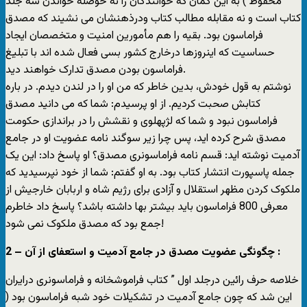
محفوط ) به این گمان که خوانندگان را نه حوصله خواندن سه جلد
کتاب است و نه مقابله مطالب کتاب ودرذهنشان می نشیند که مصدق
فراماسون بود. بقیه را هم مأمورین امنیت و متخصصان ایجاد
حساسیت که اینروزها درخارج کشور بسی فعال شده اند با تبلیغ
فراماسون بودن مصدق تدارک خواهند دید.
نوشتم به قول خودش، بدین خاطر که من او را در لندن دیدم. در باره
کتابش صحبت کردیم. از او پرسیدم: شما که می دانید مصدق
فراماسون نبود و شما که لژپهلوی و نقشش را در براندازی حکومت
مصدق شرح کرده اید، پس چرا زیر سوگند نامه عضویت او در جامع
آدمیت نوشته اید: قسم نامه فراماسونری مصدق؟ او پاسخ داد: این یک
جمله پاسپورت انتشار کتاب بود. به او گفتم: شما از خود نپرسیدید که
ملکوک کردن مظهر استقلال و آزادی برای رﮊیم شاه و اربابان خارجیش از
معرفی 800 فراماسون باید بیشتر بها داشته باشد؟ پاسخ داد خاطرم
جمع بود که مصدق ملکوک نمی شود!
2 – چگونگی عضویت مصدق در جامع آدمیت و استعفای از آن :
خلاصه حرف رائین درجلد اول ” کتاب فراموشخانه و فراماسونری درایران
این شد که چون جامع آدمیت در تشکیلات خود شبه فراماسون بود (