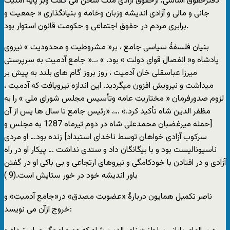
دفترحقوق اساسی، ازحقوق آزادی ملت سخن می گفت وبر پایۀ امنیت
جانی و مالی و آزادی اندیشه وزبان وخامه و بنیانگذاری « جمعیت و
برابری مردم در حقوق اجتماعی و حکومت قانون استوار بود.
بنیان فلسفۀ سیاسی جامع ، بر« مشروطیت و محدودیت » نیروی
پادشاه و« انفصال قوای دولت » بود. » ،..« جامع آدمیت به سرپرستی
میرزا عباسقلی خان آدمیت ، روز بروز گام های بلند به پیش بر
میداشت و نیرویش افزون میگردید. این اندازه نیرویافت که آدمیت ،
لزوم صدورفرمان « مختاریت عامه وتأسیس مجلس شورای ملی » را به
مظفر الدین شاه تأکید کرد.» …، «رئیس جامع تا سال ها پس از آن
[حمله میرغضبان محمدعلی شاه در دوم تیرماه 1287 به مجلس و
سرکوب آزادی خواهان توسط ناخدای استبداد] زنده بود… او مردی
ناسیونالیست بود و با بیگانگان داد و ستدی نداشت … پیکار او در راه
آزادی و در افتادن با خودکامگی و نیروهای ارتجاعی و بی باکی او در گفتن
باور اندیشه خود در خور ستایش است.(9 )
ناصر تکمیل همایون دربارۀ «عضویت مصدق» در«جامع آدمیت» و
خروج ازآن می نویسد: