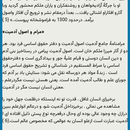
او با جرگۀ آزادیخواهان و روشنفکران و یاران ملکم محشور گردید وبا
آثارو افکاراو اشنائی یافت…. بعداً درمقام نشر و ترویج آن افکار واصول
برآمد. درحدود 1300 به فراموشخانه پیوست..» (5 )
«مرام و اصول آدمیت»
مرامنامۀ جامع آدمیت اصول آدمیت و دفتر حقوق اساسی فرد بود. هر
دو از آثار میرزا ملکم خان است. اصول آدمیت پیامی در رستاخیز بنی آدم
و دین انسان دوستی و قیام علیۀ جور و بیدادگری است و دفترحقوق
اساسی یا صراط المستقیم در شناسائی و تشریح حقوق اساسی فرد
است . زبدۀ مواد هر دورساله نقل می شود: ستایش باد بر آدم که
جویای علم و طالب آدمیت آمده است. یعنی هستی نیست مگردرعلم ،
معنی انسان نیست مگر در آدمیت.
برخیزای انسان غافل . قدرت تو نه اینستکه درظلمت جهل خود را
مشاهده می نمائی . برخیزداخل آدمیت شو، و درعالم انوارعلم ببین
درازل چه وجود عالی بوده ای وحال درقعرچه نوع پستی ذلیل افتاده ای !
آدمیت عبارت است ازعلو انسان به عوالمی که مخصوص عالم است.(6 )