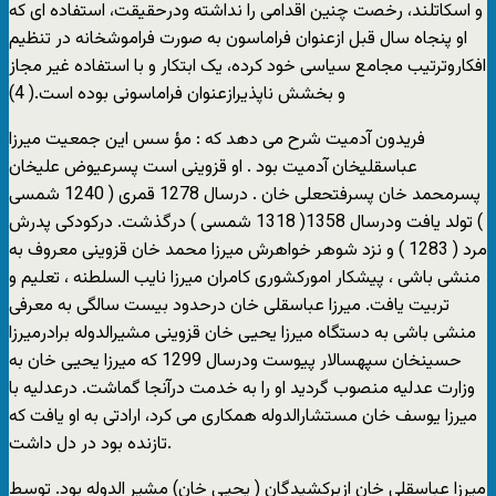
و اسکاتلند، رخصت چنین اقدامی را نداشته ودرحقیقت، استفاده ای که
او پنجاه سال قبل ازعنوان فراماسون به صورت فراموشخانه در تنظیم
افکاروترتیب مجامع سیاسی خود کرده، یک ابتکار و با استفاده غیر مجاز
و بخشش ناپذیرازعنوان فراماسونی بوده است.( 4)
فریدون آدمیت شرح می دهد که : مؤ سس این جمعیت میرزا
عباسقلیخان آدمیت بود . او قزوینی است پسرعیوض علیخان
پسرمحمد خان پسرفتحعلی خان . درسال 1278 قمری ( 1240 شمسی
) تولد یافت ودرسال 1358( 1318 شمسی ) درگذشت. درکودکی پدرش
مرد ( 1283 ) و نزد شوهر خواهرش میرزا محمد خان قزوینی معروف به
منشی باشی ، پیشکار امورکشوری کامران میرزا نایب السلطنه ، تعلیم و
تربیت یافت. میرزا عباسقلی خان درحدود بیست سالگی به معرفی
منشی باشی به دستگاه میرزا یحیی خان قزوینی مشیرالدوله برادرمیرزا
حسینخان سپهسالار پیوست ودرسال 1299 که میرزا یحیی خان به
وزارت عدلیه منصوب گردید او را به خدمت درآنجا گماشت. درعدلیه با
میرزا یوسف خان مستشارالدوله همکاری می کرد، ارادتی به او یافت که
تازنده بود در دل داشت.
میرزا عباسقلی خان ازبرکشیدگان ( یحیی خان) مشیر الدوله بود. توسط