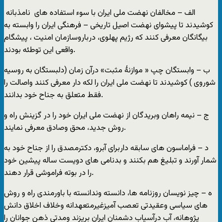
الف – مخالفان نهضت ملی ایران با سوء استفاده های ‏ نامذبانه ‏
کوشیدند تا پیشوای نهضت اصیل تاریخی – فرهنگی ایران را وابسته به
بیگانگان معرفی کنند که رژیم پهلوی، درباروسازمان امنیت ، پیشگام
واقعی این توطئه بودند.
ب – وابستگان چپ « موازنۀ مثبت» درآن زمان (دلبستگان به روسیه
شوروی ) کوشیدند تا نهضت ملی ایران را لکه دار معرفی کنند واصالت را
فقط متعلق به جناح خود بدانند.
ج – نیمه راهان وبریدگان از نهضت ملی ایران خود را در گزینش راه و
روش جدید، محق وصادق معرفی نمایند.
د – فراماسون های سابقه داربرای آبرو، دکترمصدق را از جناح خود به
شمار آورند و تبلیغ هم بکنند و بدنامی های دویست ساله پیشین خود
را در بوته فراموشی قرار دهند.
ه – چیز نویسان روزنامه ها، دانسته وندانسته با باورمندی راه و روش
های سیاسی وعقیدتی تعصب آمیزغیرمتعهدانه وخلاف اخلاق دانش
پژوهانه، آب درآسیاب دشمنان ایران بریزند ومدتی ذهن جوانان را