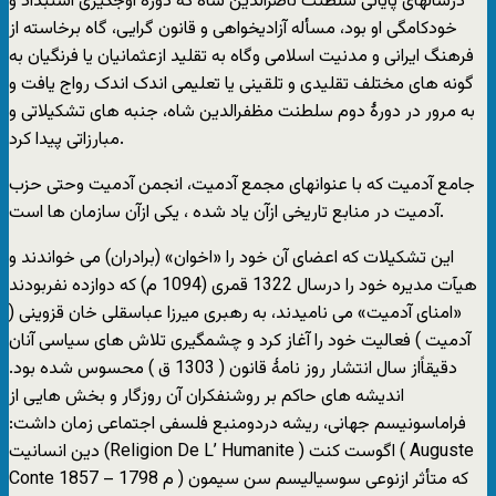
درسالهای پایانی سلطنت ناصرالدین شاه که دوره اوجگیری استبداد و
خودکامگی او بود، مسأله آزادیخواهی و قانون گرایی، گاه برخاسته از
فرهنگ ایرانی و مدنیت اسلامی وگاه به تقلید ازعثمانیان یا فرنگیان به
گونه های مختلف تقلیدی و تلقینی یا تعلیمی اندک اندک رواج یافت و
به مرور در دورۀ دوم سلطنت مظفرالدین شاه، جنبه های تشکیلاتی و
مبارزاتی پیدا کرد.
جامع آدمیت که با عنوانهای مجمع آدمیت، انجمن آدمیت وحتی حزب
آدمیت در منابع تاریخی ازآن یاد شده ، یکی ازآن سازمان ها است.
این تشکیلات که اعضای آن خود را «اخوان» (برادران) می خواندند و
هیآت مدیره خود را درسال 1322 قمری (1094 م) که دوازده نفربودند
«امنای آدمیت» می نامیدند، به رهبری میرزا عباسقلی خان قزوینی (
آدمیت ) فعالیت خود را آغاز کرد و چشمگیری تلاش های سیاسی آنان
دقیقاًاز سال انتشار روز نامۀ قانون ( 1303 ق ) محسوس شده بود.
اندیشه های حاکم بر روشنفکران آن روزگار و بخش هایی از
فراماسونیسم جهانی، ریشه دردومنبع فلسفی اجتماعی زمان داشت:
دین انسانیت (Religion De L’ Humanite ) اگوست کنت ( Auguste
Conte 1857 – 1798 م ) که متأثر ازنوعی سوسیالیسم سن سیمون