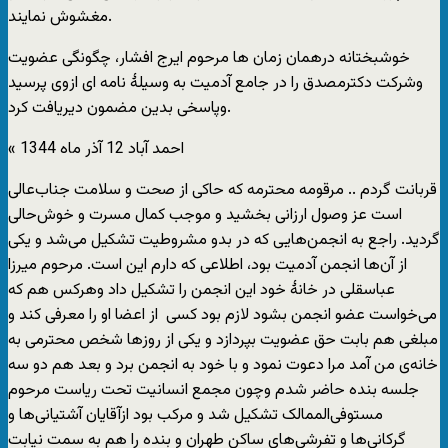
مغشوش نمایند.
خوشبختانه درهمان زمان ها مرحوم ایرج افشار، چگونگی عضویت
وشرکت دکترمصدق را در جامع آدمیت به وسیلۀ نامه ای ازوی پرسید
وپاسخی بدین مضمون دیریافت کرد.
« احمد آباد 12 آذر ماه 1344
قربانت گردم .. مرقومه‌ محترمه که حاکی از صحت و سلامت جناب‌عالی‌
است عز وصول ارزانی بخشید و موجب کمال مسرت و خوش‌حالی
گردید. راجع به انجمن‌هایی که در بدو مشروطیت تشکیل می‌شد و یکی
از آن‌ها انجمن آدمیت بود، اطلاعی که دارم این است. مرحوم میرزا
عباسقلی در خانۀ خود این انجمن را تشکیل داد وهرکس هم که
می‌خواست عضو انجمن بشود لازم بود کسی ‏ از اعضا او را معرفی کند و
مبلغی هم بابت حق عضویت بپردازد و یکی از روزها شخص محترمی به
خانه‌ی من آمد مرا دعوت نمود و با خود به انجمن برد و بعد هم دو سه
جلسه بنده حاضر شدم وچون مجمع انسانیت تحت ریاست مرحوم
مستوفی‌الممالک تشکیل شد و مرکب بود ازآقایان آشتیانی‌ها و
گرکانی‌ها و تفرشی‌های ساکن طهران و بنده را هم به سمت نیابت