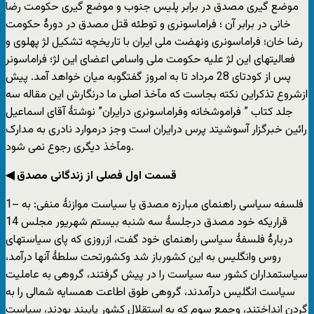
موضع گیری مصدق در برابر پلیس جنوب و موضع گیری حکومت رضا
خانی در برابر آن ؛ فراماسونری و توطئه قتل مصدق در دورۀ حکومت
رضا خان؛ فراماسونری ونهضت ملی ایران با تاریخچه تشکیل لژ پهلوی و
فعالیتهای این لژ علیه حکومت ملی واسامی اعضای این لژ؛ فراماسونر
پس از کودتای 28 مرداد تا به امروز گفتگوبه میان خواهد آمد. پیش
ازشروع تذکراین نکته بجاست که مآخذ اصلی ما درنگارش این مقاله سه
جلد کتاب ” فراموشخانه وفراماسونری درایران” نوشتۀ آقای اسماعیل
رائین خبرگزار آسوشیتد پرس درایران است وجز درموارد نادری به مدارک
ومآخذ دیگری رجوع نمی شود.
◀ قسمت اول فصلی از زندگانی مصدق
1– فلسفه سیاسی راهنمای مبارزه مصدق یا سیاست موازنۀ منفی: به
قراریکه خود مصدق درجلسۀ سه شنبه بیستم شهریور مجلس 14
دربارۀ فلسفۀ سیاسی راهنمای خود گفت، ازروزی که پای سیاستهای
روس وانگلیس به این کشورباز شد وکشورتحت سلطۀ آنها درآمد،
سیاستمداران کشور سه سیاست را در پیش گرفتند، گروهی به عاملیت
سیاست انگلیس درآمدند، گروهی طوق اطاعت همسایه شمالی را به
گردن انداختند، وجمع سوم که به استقلال کشور پایبند بودند، سیاست