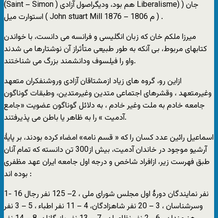
(Saint – Simon ) هم بود، ودیگراصول آزادی Liberalisme) ) جان
استوارت میل ( John stuart Mill 1876 – 1806 م ) .
میرزا ملکم خان که زبان انگلیسی و فرانسه می دانست، با خواندن
کتابهای مربوط، بی آنکه به طور طبیعی متأثراز آن نوشتارها می شدند
واو را فیلسوف ودانشمند بزرگ می شناختند.
ازاین رو، گروه های زیاد ازمشتاقان آزادی وروشنفکران متعهد
وغیرمتعهد ، وقشرهای اجتماعی متدین وغیرمتدین، وطبقات گوناگون
جامعه خادم به ملت وغیر خادم ، به دلائل گوناگون عضویت «جامع
آدمیت » را به ظاهر یا باطن می پذیرفتند.
اسماعیل رائین عدد کسان را که « قسم نامه» امضاء کرده بودند، بر پایۀ
آرشیو موجود در خاندان آدمیت، بیش از300 تن دانسته که تمام آنان
طبق فهرست زیر، ازافراد شاخص و درجه اول جامعه ایران عهد مظفری
بوده اند :
1- 16 نفر نمایندگان دورۀ اول مجلس شورای ملی ، 2– 125 نفر رجال
وسرشناسان ، 3 – 20 نفر شاهزادگان، 4 – 11 نفر اطباء ، 5 – 3 نفر