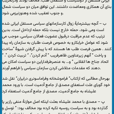
ایرانی مستقل از دوسیاست و استقلال طلب، مخالف بودند ودرتخریب
بنای آن همکاری ومعاضدت داشتند. این توافق میان دو سیاست شمال
و جنوب تعقیب شده وهنوزنیزمی شود.
ب – آنچه بیشترمایۀ زوال کارسازمانهای سیاسی مستقل ایرانی شده
است ومی شود، حمله خارج نیست بلکه حمله ازداخل است. بدین
ترتیب که عدم مراقبت درقبول عضویت فعالان سیاسی، موجب می
شود که عوامل خرابکارو به خصوص فرصت طلبان به سازمان راه پیدا
کنند . همین فرصت طلب ها هستند که با پیش گرفتن شیوۀ “ساخت
و پاخت ” آنهم زیرعناوین ظاهرفریب ” آدم کردن”، ” تربیت کردن “، ”
اتحاد جناح ها انقلابی ” و… به عنصرطرفداراین دو سیاست امکان می
دهند که مقدمات متلاشی کردن سازمان سیاسی را فراهم آورند.
بهرحال مطالبی که ازکتاب” فراموشخانه وفراماسونری درایران” نقل شد
خود گویای علت استعفای مصدق از جامع آدمیت است. با ورود محمد
علیشاه به جامع آدمیت، مصدق از جامع آدمیت استعفاء کرد
پ – مصدق با محمد علیشاه بعلت اینکه اصل موازنۀ منفی رازیر پا
گذارده بود و به سیاست روسیه تکیه کرده بود مخالف یود: ” توسل و