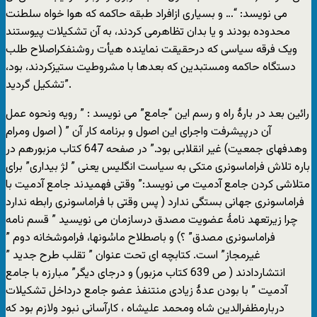
می نویسد: “… و بسیاری ازافراد طبقه حاکمه که هوا خواه سلطنت
محدوده بودند و یا بدان تظاهرمی کردند، به آن تشکیلات پیوستند
ویک فرقه سیاسی که درحقیقت نماینده هیأت روشنفکراصلاح طلب
دستگاه حاکمه ومستبدین که بعدها با مشروطیت ستیزکردند، بود،
تشکیل گردید”.
رائین بعد در بارۀ راه و رسم این “جامع” می نویسد : ” رویه ونحوه عمل
آن درپیشرفت واجرای این اصول و برنامه کار آن ” ( اصول ومرام
وهدفهای جمعیت) غیر انقلابی بود.” در صفحه 647 کتاب مزبورهم در
باره تلاش فراماسونری متکی به سیاست انگلیس یعنی ” لژ بیداری” برای
متلاشی کردن جامع آدمیت می نویسد:” وقتی فهمیدند جامع آدمیت با
فراماسونری جهانی بستگی ندارد ( پس وقتی با فراماسونری رابطه ندارد
چرا زیرتعهد نامۀ عضویت مصدق درسازمان می نویسید ” قسم نامه
فراماسونری مصدق” ؟) و باصطلاح ماسُونها، فراموشخانه دوم ”
غیرمجاز” است. کتابچه ای تحت عنوان ” تقلب طرح جدید ”
انتشاردادند ( ص 639 کتاب مزبور) و درجای دیگر” مبارزه با جامع
آدمیت ” با بودن عدۀ زیادی منتنفذ عضو جامع درداخل تشکیلات
دربارمظفرالدین شاه ومحمد علیشاه ، کارآسانی نبود ولازم بود که