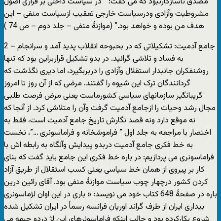
مصدق ناسازگارنبود که می گفت: ” در سیاست داخلی بر قراری اصول
مشروطیت وآزادی ودرسیاست خارجی تعقیب ازسیاست منفی – این
هدف من بوده و خواهد بود.” (موازنۀ منفی – جلد دوم – ص 74 )
2 – جامع آدمیت: تشکیلاتی که در بحبوحه انقلاب پدید آمد و سرانجام
به فساد و تلاشی گرائید. در بدو تشکیل قراربراین بود که تنها
روشنفکران جانبدار استقلال وآزادی را دربربگیرد، اما دیری نگذشت که
گردانندگان ترک این شیوه را گفتند. مرضی که از آن روز تا امروز
گریبانگیر سازمانهای سیاسی کشورماست یعنی مرض فرصت طلبی
مجال رشد وحیات را ازجامع آدمیت گرفت وآن را متلاشی کرد. از آنجا که
نه موقع دارد ونه قصد نگارش تاریخ جامع آدمیت است، فقط به
اختصار با مراجعه به جلد اول ” فراموشخانه و فراماسونری …”، نخست
به خط فکری جامع آدمیت دربدو پیدایش وآنگاه به رابطه اش با
فراماسونری می پردازیم: در باره خط فکری این جامع باید گفت که بنای
کار بر پیروی از همان خط سیاسی یعنی کسب استقلال از طریق آزاد
کردن کشور درچهار چوب سیاست موازنۀ منفی بود. آقای رائین درین
باره در صفحۀ 648 کتاب خود می نویسد: « باری در این اوان لژماسونری
بیداری ایران از طرف گراند اوریان فرانسه رسماً در ایران تشکیل شده
شروع بکارکرده بود و جالب اینکه فراماسونرهای این لژ دردو جبهه می