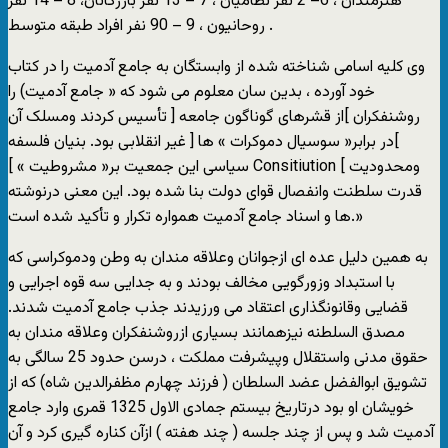
هنرمندان ، 6– 2 نفر نظامیان ، 7 – 13 نفر بازرگانان، 8 – 14 نفر
روحانیون ، 9 – 90 نفر افراد طبقه متوسط .
وی کلیه اسامی شناخته شده از وابستگان به جامع آدمیت را در کتاب
خود آورده ، بدین سان معلوم می شود که « جامع آدمیت) را
روشنفکران ]از قشرهای گوناگون جامعه [ تأسیس کردند ومسلک آن
]در برابر« سوسیال دموکرات » ها [ غیر انقلابی بود. بنیان فلسفه
سیاسی این جمعیت بر« مشروطیت » ] Consitiution [ ومحدودیت
قدرت سلطنت وانفصال قوای دولت بنا شده بود. این معنی درنوشته
ها و اسناد جامع آدمیت همواره تکرار و تأکید شده است.»
به همین دلیل عده ای ازجوانان وعلاقه مندان به وطن ودموکراسی که
با استبداد وزورگویی مخالف بودند و به جدایی سه قوه اجرایی و
قضایی وقانونگذاری اعتقاد می ورزیدند جذب جامع آدمیت شدند.
مصدق السلطنه نیزهمانند بسیاری ازروشنفکران وعلاقه مندان به
حقوق مدنی واستقلال وپیشرفت مملکت ، درسن حدود 25 سالگی به
تشویق ابوالفضل عضد السلطان ( فرزند چهارم مظفرالدین شاه) که از
خویشان او بود درتاریخ بیستم جمادی الاول 1325 قمری وارد جامع
آدمیت شد و پس از چند جلسه ( چند هفته ) ازآن کناره گیری کرد و آن