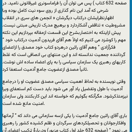
صفحه 632 کتاب ) پس می توان آن را فراماسونری غیرقانونی نامید. در
شرحی که آمد این نام گذاری از روی سوء نیت کامل بوده وبا
اظهارنظرایشان درکتاب دیگرشان « انجمن های سری در انقلاب
مشروطیت » تناقض آشکاردارد و برهیچ مدرک تاریخی مبتنی نیست.
پیش ازاینکه به اختصاربشرح این قسمت ازمقاله بپردازیم این نکته
مهم را کوشزد می کنیم که اولاً هم آقای فریدون آدمیت درکتاب خود ”
فکرآزادی ” وهم آقای رائین درهردو کتاب خود مصدق را ازاعضای
گرداننده جمعیت ندانسته اند و این منتهای بی انصافی است که غلط
کاریهای رهبری یک سازمان سیاسی را به پای اعضاء ساده اش نوشت.
ثانیاً مصدق ازعضویت جامع آدمیت استعفا کرد.
وقتی نویسنده به لحاظ اهمیت سیاسی مصدق عضویت او را درجامع
آدمیت با طول وتفضیل یاد آور می شود باید دست کم استعفای ویرا
نیزمتذکرشود. مگرآنکه بگوئیم که خواسته اند این کاربکنند ولی سازمان
امنیت مانع شده است.
باری آقای رائین جامع آدمیت را یکی ازسه سازمانی می داند که ” آرمانها
وافکارجوانان و تحصیلکردهای سرگردان و ظلم کشیده کشور را رهبری
می نمود ” (صفحه 632 جلد اول کتاب مزبور) ودربارۀ ترکیب اعضای آن