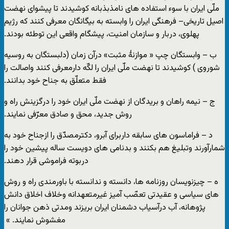
ملّی ایران با سوء استفاده های نامذبذبانه ‏کوشیدند تا پیشوای نهضت
اصیل تاریخی– فرهنگی ایران را وابسته به بیگانگان معرفی ‏کنند که ‏رژیم
پهلوی، دربار و سازمان امنیت، پیشگام واقعی این توطئه بودند.‏
ب – وابستگان چپ « موازنۀ مثبت» درآن زمان (دلبستگان به روسیه
شوروی ) کوشیدند تا نهضت ‏ملّی ایران را لکّه دارمعرفی کنند ‏واصالت را
فقط متعلّق به جناح خود بدانند.‏
ج – نیمه راهان و بریدگان از نهضت ملّی ایران خود را درگزینش راه و
روش جدید، محق و صادق ‏معرّفی نمایند.‏
د – فراماسون های سابقه داربرای آبرو، دکترمصدّق را ازجناح خود به
شمارآورند وتبلیغ هم بکنند ‏و بدنامی های دویست ساله پیشین ‏خود را
دربوته فراموشی قرار دهند.‏
ه – چیزنویسان روزنامه ها، دانسته و ندانسته با باورمندی راه و روش
های سیاسی و عقیدتی تعصّب ‏آمیز غیرمتعهدانه وخلاف اخلاق ‏دانش
پژوهانه، آب درآسیاب دشمنان ایران بریزند ومدتی ذهن ‏جوانان را
مغشوش نمایند. » ‏