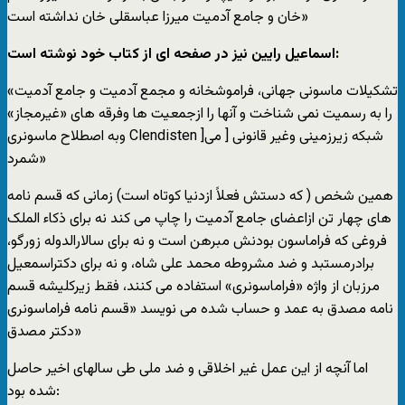
خان و جامع آدمیت میرزا عباسقلی خان نداشته است»
اسماعیل رایین نیز در صفحه ای از کتاب خود نوشته است:
«تشکیلات ماسونی جهانی، فراموشخانه و مجمع آدمیت و جامع آدمیت
را به رسمیت نمی شناخت و آنها را ازجمعیت ها وفرقه های «غیرمجاز»
وبه اصطلاح ماسونری Clendisten ]شبکه زیرزمینی وغیر قانونی [ می
شمرد»
همین شخص ( که دستش فعلاً ازدنیا کوتاه است) زمانی که قسم نامه
های چهار تن ازاعضای جامع آدمیت را چاپ می کند نه برای ذکاء الملک
فروغی که فراماسون بودنش مبرهن است و نه برای سالارالدوله زورگو،
برادرمستبد و ضد مشروطه محمد علی شاه، و نه برای دکتراسمعیل
مرزبان از واژه «فراماسونری» استفاده می کنند، فقط زیرکلیشه قسم
نامه مصدق به عمد و حساب شده می نویسد «قسم نامه فراماسونری
دکتر مصدق»
اما آنچه از این عمل غیر اخلاقی و ضد ملی طی سالهای اخیر حاصل
شده بود: