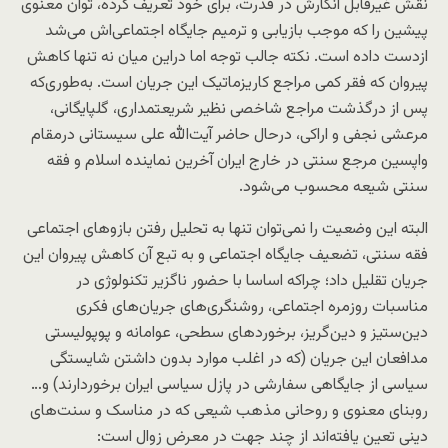
نقش غیرقابل انکارش در قدرت، برای خود تعریف کرده، توان معنوی
پیشین را که موجب بازیابی و ترمیم جایگاه اجتماعی‌اش می‌شد
ازدست داده است. نکته جالب توجه اما دراین میان نه تنها کاهش
پیروان که فقر کمی مراجع کاریزماتیک این جریان است. به‌طوری‌که
پس از درگذشت مراجع شاخصی نظیر شریعتمداری، گلپایگانی،
مرعشی نجفی و اراکی، درحال حاضر آیت‌الله علی سیستانی درمقام
واپسین مرجع سنتی در خارج ایران آخرین نماینده اسلام و فقه
سنتی شیعه محسوب می‌شود.
البته این وضعیت را نمی‌توان تنها به تحلیل رفتن بازوهای اجتماعی
فقه سنتی، تضعیف جایگاه اجتماعی و به تبع آن کاهش پیروان این
جریان تقلیل داد؛ چراکه اساسا با حضور ناگزیر تکنولوژی در
مناسبات روزمره اجتماعی، روشنگری‌های جریان‌های فکری
دین‌ستیز و دین‌گریز، برخوردهای سطحی، عوامانه و پوپولیستی
مدافعان این جریان (که در اغلب موارد بدون داشتن شایستگی
سیاسی از جایگاهی سفارشی در پازل سیاسی ایران برخوردارند) و…
روبنای معنوی و روحانی مذهب شیعی که در مناسک و سنت‌های
دینی تعین یافته‌اند از چند جهت در معرض زوال است: