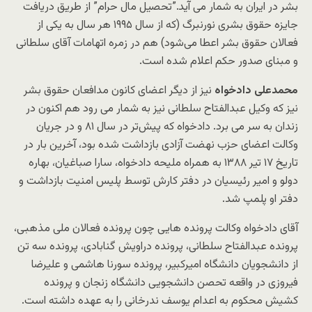
بشر در ایران به شمار می آید.”تحصیل مال حرام” از طریق دریافت
جایزه حقوق بشری نورنبرگ (که از سال ۱۹۹۵ هر سال به یکی از
فعالان حقوق بشر اعطا می‌شود) هم در زمره اتهامات آقای سلطانی
و مبنای صدور حکم اعلام شده است.
محمدعلی دادخواه
نیز از دیگر اعضای کانون مدافعان حقوق بشر
نیز که وکیل عبدالفتاح سلطانی نیز به شمار می رود هم اکنون در
زندان به سر می برد. دادخواه که پیش‌تر در سال ۸۱ و در جریان
وکالت اعضای حزب نهضت آزادی بازداشت شده بود، آخرین بار در
تاریخ ۱۷ تیر ۱۳۸۸ به همراه ملیحه دادخواه، سارا صباغیان، بهاره
دولو و امیر رئیسیان در دفتر کارش توسط پلیس امنیت بازداشت و
دفتر او پلمپ شد.
آقای دادخواه وکالت پرونده هایی چون پرونده فعالان ملی مذهبی‌،
پرونده عبدالفتاح سلطانی، پرونده دراویش گنابادی، پرونده سه تن
از دانشجویان دانشگاه امیرکبیر، پرونده سورنا هاشمی و علیرضا
فیروزی در واقعه تحصن دانشجویی دانشگاه زنجان و پرونده
کشیش محکوم به اعدام یوسف ندرخانی را به عهده داشته است.