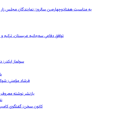
به مناسبت هفتادوچهارمین سالروز: نمایندگان مجلس زار می‌زدند/ تهران در آتش؛ ۳۰ تیر
توافق دفاعی سه‌جانبه عربستان، ترکیه 
سولماز ایکدر: د
ش
فرشاد مؤمنی: شوک‌د
بازنشر نوشته معروف م
نق
کانون سخن: گفتگوی کامبیز ق