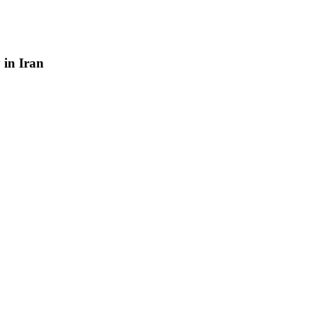
y
in
Iran