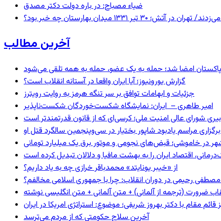
ضیاء مصباح: در باره دولت دکتر مصدق
 ۱۳۳۱ میدان بهارستان چه خبر بود؟
آخرین مطالب
و پاکستان امضا شد؛ حمله به یک عضو، حمله به همه تلقی می‌شود
گزارش یورونیوز؛ آیا ایران واقعا در آستانه انقلاب است؟
جزئیات و ابهامات توافق بر سر تنگه هرمز به روایت رویترز
امیر طاهری – ایران: نمایشگاه شکست‌خوردگان شکست‌ناپذیر
بیری شورای عالی امنیت ملی؛ کرسی‌ای که از قانون قدرتمندتر است
برگزاری مراسم یادبود شاپور بختیار در سی‌وپنجمین سالگرد قتل او
هر در خاموشی؛ قبض‌های نجومی و موتور برق یک میلیارد تومانی
رمانی، اقتصاد ایران را به بهشت مافیا و دلالان تبدیل کرده است
از «خیبر یونایتد» محمدباقر خرازی چه به یاد داریم؟
صطفی رحیمی در دوران انقلاب: چرا با جمهوری اسلامی مخالفم؟
اب ضرورت (ترجمه از آلمانی) + متن آلمانی + متن انگلیسی نوشته
ائم مقام با دکتر بهروز شریفی؛ موضوع: استراتژی امریکا در ایران
آخرین سلاح حکومتی که از مردم می‌ترسد