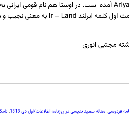
صورت ائیریه Airya و در زبان فارسی باستان اریه Ariya آمده است. در
زبان ایرلندی کهن هم به همین معنی اس
وشته مجتبی انوری
مه فردوسی
مقاله سعید نفیسی در روزنامه اطلاعات/اول دی 1313
نامگذ
,
,