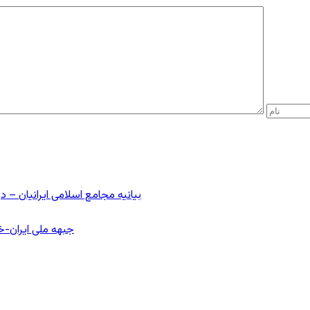
بیانیه مجامع اسلامی ایرانیان 
جبهه ملی ایران-خا