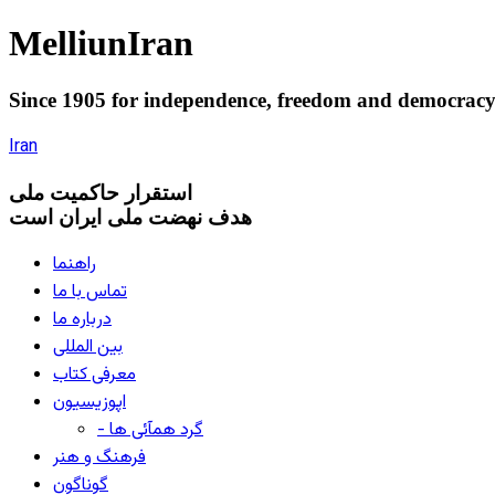
Melliun
Iran
Since 1905 for
independence
,
freedom
and
democrac
Iran
استقرار
حاکميت ملی
هدف نهضت ملی ایران است
راهنما
تماس با ما
درباره ما
بین المللی
معرفی کتاب
اپوزیسیون
- گرد همآئی ها
فرهنگ و هنر
گوناگون