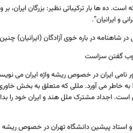
ست. ده ها بار ترکیباتی نظیر: بزرگان ایران، بر و بو
در شاهنامه در باره خوی آزادگان (ایرانیان) چنین
 خوب گفتن سزاست
به خاطر می آورد. مللی که متعلق به بخش خاوری ه
د. آرین Aryan از واژه آریا Arya مشتق است. اجداد مشترک ملل هند و 
ی (۱۳۰۴ – ۱۳۷۱) ایران شناس و استاد پیشین دانشگاه تهران در خ