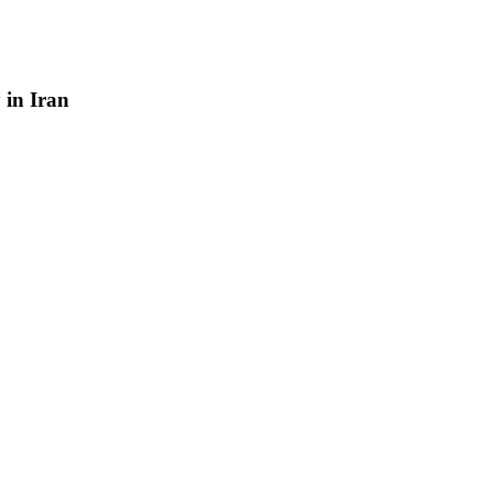
y
in
Iran