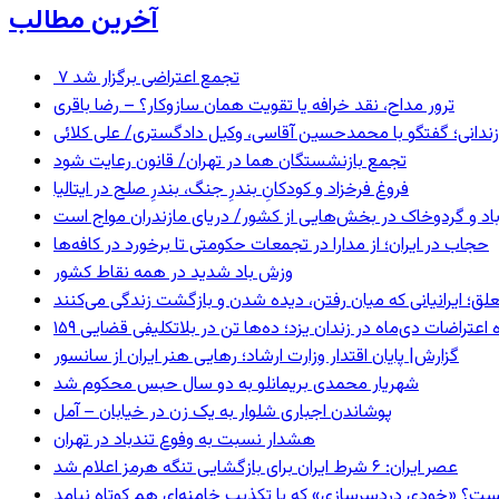
آخرین مطالب
۷ تجمع اعتراضی برگزار شد
ترور مداح، نقد خرافه یا تقویت همان سازوکار؟ – رضا باقری
ندانی؛ گفتگو با محمدحسین آقاسی، وکیل دادگستری/ علی کلائی
تجمع بازنشستگان هما در تهران/ قانون رعایت شود
فروغ فرخزاد و کودکانِ بندرِ جنگ، بندرِ صلح در ایتالیا
اد و گردوخاک در بخش‌هایی از کشور/ دریای مازندران مواج است
حجاب در ایران؛ از مدارا در تجمعات حکومتی تا برخورد در کافه‌ها
وزش باد شدید در همه نقاط کشور
ق؛ ایرانیانی که میان رفتن، دیده شدن و بازگشت زندگی می‌کنند
ده اعتراضات دی‌ماه در زندان یزد؛ ده‌ها تن در بلاتکلیفی قضایی
گزارش| پایان اقتدار وزارت ارشاد؛ رهایی هنر ایران از سانسور
شهریار محمدی بریمانلو به دو سال حبس محکوم شد
پوشاندن اجباری شلوار به یک زن در خیابان – آمل
هشدار نسبت به وفوع تندباد در تهران
عصر ایران: ۶ شرط ایران برای بازگشایی تنگه هرمز اعلام شد
ست؟ «خودیِ دردسرسازی» که با تکذیب خامنه‌ای هم کوتاه نیامد