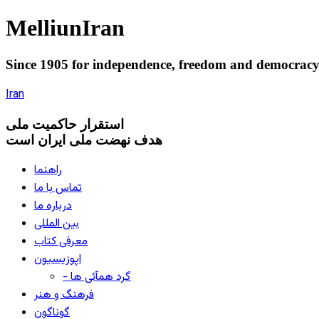
Melliun
Iran
Since 1905 for
independence
,
freedom
and
democrac
Iran
استقرار
حاکميت ملی
هدف نهضت ملی ایران است
راهنما
تماس با ما
درباره ما
بین المللی
معرفی کتاب
اپوزیسیون
- گرد همآئی ها
فرهنگ و هنر
گوناگون