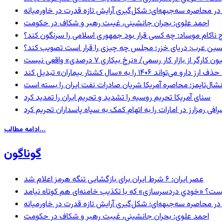
در محاصره سه‌جبهه‌ای؛ شکل‌گیری آرایش تازه قدرت در خاورمیانه
احمد علوی: بحران جانشینی، غیبت رهبر و شکاف در حکومت
 ناکام موساد: چه کسی قرار بود جمهوری اسلامی را سرنگون کند؟
ین عرب: دریای خزر؛ مجلس چه چیزی را قرار است تصویب کند؟
گر از بازار کار رسمی/ «نرخ بیکاری ۷ درصدی» واقعی نیست
ا به «سال کشتار بیماران» تبدیل کند
شال‌تایمز: محاصره آمریکا شریان صادرات نفت ایران را بسته است
سنای آمریکا تحریم روسیه را تشدید و تحریم ایران را تمدید کرد
فی رمزارز در امارات را به اتهام کمک به سپاه پاسداران تحریم کرد
ادامه مطالب...
گوناگون
عصر ایران: ۶ شرط ایران برای بازگشایی تنگه هرمز اعلام شد
ست؟ «خودیِ دردسرسازی» که با تکذیب خامنه‌ای هم کوتاه نیامد
در محاصره سه‌جبهه‌ای؛ شکل‌گیری آرایش تازه قدرت در خاورمیانه
احمد علوی: بحران جانشینی، غیبت رهبر و شکاف در حکومت