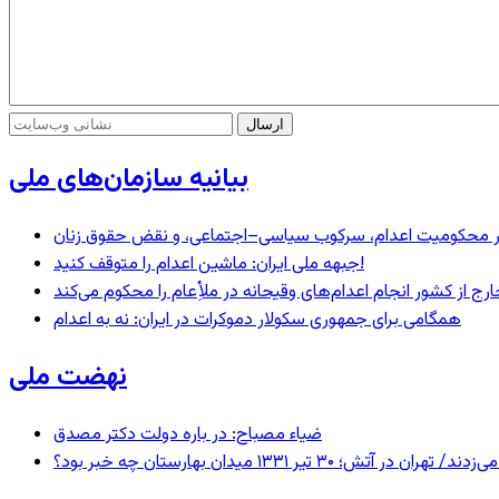
بیانیه سازمان‌های ملی
– در محکومیت اعدام، سرکوب سیاسی–اجتماعی، و نقض حقوق زنان
جبهه ملی ایران: ماشین اعدام را متوقف کنید!
رج از کشور انجام اعدام‌های وقیحانه در ملأِعام را محکوم می‌کند
همگامی برای جمهوری سکولار دموکرات در ایران: نه به اعدام
نهضت ملی
ضیاء مصباح: در باره دولت دکتر مصدق
 ۱۳۳۱ میدان بهارستان چه خبر بود؟