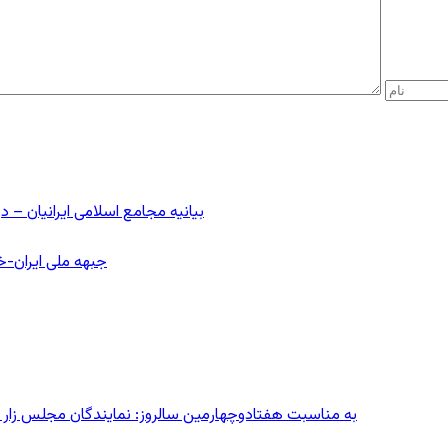
بیانیه مجامع اسلامی ایرانیان 
جبهه ملی ایران-خا
به مناسبت هفتادوچهارمین سالروز: نمایندگان مجلس زار می‌زدند/ تهران در آتش؛ ۳۰ تیر