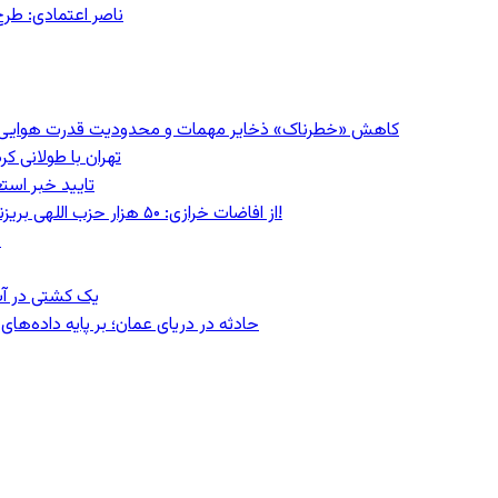
ناصر اعتمادی: طرح
کاهش «خطرناک» ذخایر مهمات و محدودیت قدرت هوایی؛ سی‌ان
تهران با طولانی ک
تایید خبر است
از افاضات خرازی: ۵۰ هزار حزب اللهی بریزند خیابان‌ها و بی حجاب‌ها را بکشند و نیرو‌های دولتی را ناکار کنند!
ع
یک کشتی در آب
حادثه در دریای عمان؛ بر پایه داده‌ه