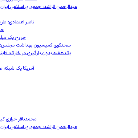
عبدالرحمن الراشد: جمهوری اسلامی ایران 
ناصر اعتمادی: طرح
حس
خروج یک میلیون کار
سخنگوی کمیسیون بهداشت مجلس: حذف ارز دارو می‌تواند ۱۴۰۶ ر
یک هفته بدون بارگیری در خارک؛ فاینن
آمریکا یک شبکه صرا
محمدباقر خرازی کی
عبدالرحمن الراشد: جمهوری اسلامی ایران 