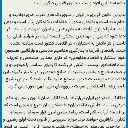
جامعه، دارایی افراد و سلب حقوق قانونی دیگران است.
بنابراین قانون گریزی در ایران از سوی باندهای قدرت امری نهادینه و
نظام مند است و با نوعی مجوز از مقامات بالا امکان پذیر است و نوعی
رانت به آنها در ازای ارادت به مقام رهبری و اجرای منویات او است. اگر
ادعا شود که یکی از مهمترین مشکل اقتصاد ایران در شرایط فعلی نیز
تاخت و تاز «آتش به اختیاران» در اقتصاد کشور است مبالغه نشده
است
.
باندهای قدرت با بکارگیری مفاهیم مذهبی و واژگانیی همچون
نفوذ استکبار و اقتصاد مقاومتی- که دارای معنایی مشخص و تعریف
شده اقتصادی نیستند- تلاش می کنند تا رقبای سیاسی را مرعوب و یا
از صحنه خارج و بخش بیشتری از منابع عمومی را در اختیار بگیرند. این
اقدامات همواره تحت عنوان مصالح عالیه نظام مانند گسترش تشیع
یا مبارزهه با استکبار و تقویت نیروی‌های حزب الهی صورت می گیرد.
دوگانگی اقتصادی ایران بی‌ارتباط با دوگانگی میان قانون رسمی و حکم
شرعی نیست. «آتش به اختیاران» اقتصادی بیان هرج و مرجی است که
بر اقتصاد ایران حاکم است، پیامد چنین امری فرار سرمایه و سرمایه
گذاران کارآفرین خواهد بود. موارد سرپیچی از قانون تحت لوای رهبری و
در چارچوب نهادهای به اصطلاح «انقلابی» بسیار فراوان است. در اینجا