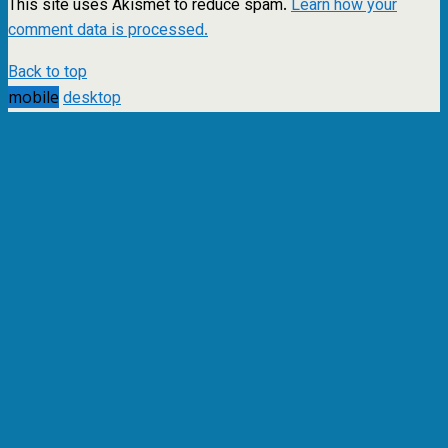
This site uses Akismet to reduce spam.
Learn how your
comment data is processed.
Back to top
mobile
desktop