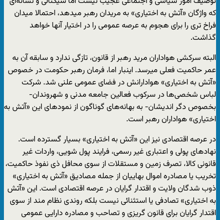
توصیف امور سیاسی و اجتماعی عجیب نیست اما سیگنالی و نشانه‌ای
که واژگان «آتش به اختیاری» به مریدان رهبر میدهد، احتمالا میدان
فراخ تری را برای هجوم به عرصه عمومی را در اختیار آنها خواهد
گذاشت.
البته سرکشی هواداران مرید رهبر از قانون، تازگی ندارد و سابقه آن به
عمر حاکمیت فعلی میرسد. اینبار اما، فرمان رهبر حکومت در خصوص
«آتش به اختیاری» هوادارانش در فضای عمومی علنی شد. شرکت
لباس شخصی‌ها در سرکوب فعالین جامعه مدنی و شهروندان-
بخصوص دگر اندیشان- به بهانه‌های گوناگون از نمودهای این «آتش به
اختیاری» هواداران رهبر است.
در عرصه اقتصادی نیز این «آتش به اختیاری» بسیار گسترده است.
نهادهای پولی و اعتباری غیر رسمی، فرایند پول شویی، واردات غیر
قانونی کالا، تصرف زمین و مستقلات از سوی محافل ذی نفوذ حاکمیت،
تخریب یا مصادره اموال بهاییان از جمله مصادیق «آتش به اختیاری»
ذوب شدگان ولایت و اقتدار گرایان در عرصه اقتصادی است. این «آتش
به اختیاری» تصادفی یا استثنائی نیست بلکه روندی نظام مند از سوی
اقتدار گرایان برای قانون گریزی و تصاحب و مصادره دارایی عمومی