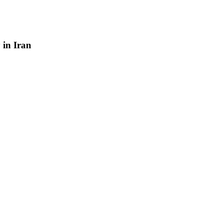
y
in
Iran