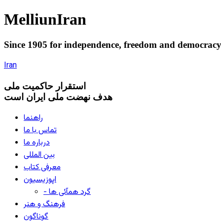
Melliun
Iran
Since 1905 for
independence
,
freedom
and
democrac
Iran
استقرار
حاکميت ملی
هدف نهضت ملی ایران است
راهنما
تماس با ما
درباره ما
بین المللی
معرفی کتاب
اپوزیسیون
- گرد همآئی ها
فرهنگ و هنر
گوناگون