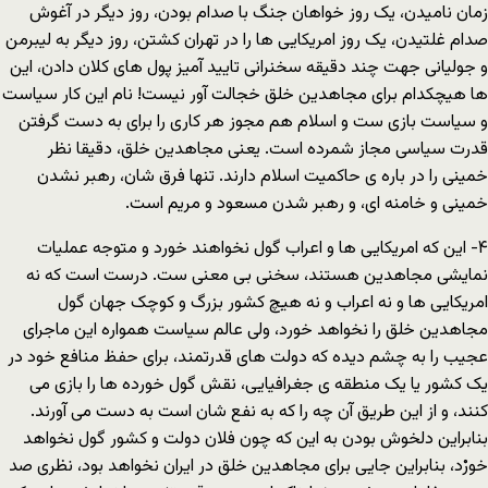
زمان نامیدن، یک روز خواهان جنگ با صدام بودن، روز دیگر در آغوش
صدام غلتیدن، یک روز امریکایى ها را در تهران کشتن، روز دیگر به لیبرمن
و جولیانى جهت چند دقیقه سخنرانى تایید آمیز پول هاى کلان دادن، این
ها هیچکدام براى مجاهدین خلق خجالت آور نیست! نام این کار سیاست
و سیاست بازى ست و اسلام هم مجوز هر کارى را براى به دست گرفتن
قدرت سیاسى مجاز شمرده است. یعنى مجاهدین خلق، دقیقا نظر
خمینى را در باره ى حاکمیت اسلام دارند. تنها فرق شان، رهبر نشدن
خمینى و خامنه اى، و رهبر شدن مسعود و مریم است.
۴- این که امریکایى ها و اعراب گول نخواهند خورد و متوجه عملیات
نمایشى مجاهدین هستند، سخنى بى معنى ست. درست است که نه
امریکایى ها و نه اعراب و نه هیچ کشور بزرگ و کوچک جهان گول
مجاهدین خلق را نخواهد خورد، ولى عالم سیاست همواره این ماجراى
عجیب را به چشم دیده که دولت هاى قدرتمند، براى حفظ منافع خود در
یک کشور یا یک منطقه ى جغرافیایى، نقش گول خورده ها را بازى مى
کنند، و از این طریق آن چه را که به نفع شان است به دست مى آورند.
بنابراین دلخوش بودن به این که چون فلان دولت و کشور گول نخواهد
خورْد، بنابراین جایى براى مجاهدین خلق در ایران نخواهد بود، نظرى صد