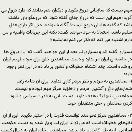
مهم نیست که سازمانى دروغ بگوید و دیگران هم بدانند که دارد دروغ مى
گوید؛ مهم این است که دروغ چنان گفته شود، که دروغگو باور داشته
باشد که گفته هایش دروغ نیست! آنگاه شنونده، حتى اگر داراى عقل
سلیم باشد، احتمالا به خود خواهد گفت: نکنه این جریانات واقعیه و من
دارم اشتباه مى کنم که فکر مى کنم نمایشیه؟!
بسیارى گفته اند و بسیارى نیز بعد از این خواهند گفت که این دروغ ها
در جامعه ى ایران اثر ندارد و دست مجاهدین خلق براى مردم فهیم ایران
رو شده است. چند اشتباه خطرناک و کشور بر باد ده در این نظر وجود
دارد:
١- مجاهدین به مردم و نظر مردم کارى ندارند. براى آن ها به رغم
شعارهاى داغ و آتشین، مردم و «خلق» هرگز مهم نبوده و نیست.
مجاهدین، تنها یک هدف دارند. دست یابى به قدرت سیاسى و نابود
کردن مخالفان و حتى منتقدان خود.
٢- مجاهدین هرگز نخواهند توانست قدرت را در اختیار بگیرند. این از آن
نظرهاى خطرناک است که مى تواند ایران لت و پار شده به دست حکومت
اسلامى را، به طور کامل بر باد بدهد. مجاهدین خلق ایران به دنبال کسب