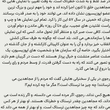
در صد غلط و به شدت خطرناک است. به وقت تغییر، با نمایش هایى که
مجاهدین خلق تا کنون اجرا کرده اند و خود را مهم ترین و بزرگ ترین
عضو اپوزیسیون نشان داده اند، مى توانند خود را به صدر قدرت برسانند
چنان که خمینى در سال ۵٧ این کار را کرد. تمام این نمایش ها و چپ و
راست غلتیدن هاى عجیب، براى «تا آن روز» باقى ماندن و دوام آوردن
است. کافى ست صبر کرد و منتظر آغاز تحول ماند. کسى که این نمایش
ها را سازماندهى مى کند، بلد است که چگونه به طرف سکان کشتى
انقلاب خیز بردارد و آن را به عنوان کاپیتانى کارکشته و از جان گذشته در
اختیار بگیرد، خاصه آن که سازمان ها و شخصیت هاى اپوزیسیون، یک
مشت عناصر متشتت و خیال پرداز هستند که دست در گریبان هم دارند
و تصور مى کنند که راه به دست گرفتن قدرت، از وسط مردم و راى راست
یا دروغ آن ها مى گذرد.
رجوى در یکى از سخنرانى هایش گفت که مردم را از مجاهدین مى
ترسانند! چه چیز ما ترسناک است؟! مگر ما چه کرده ایم؟!
هیچ کس نداند، رجوى، اگر مرده است، مى دانسته، و اگر زنده است مى
داند، که مجاهدین چقدر ترسناک و خطرناک هستند. او بهتر از هر کس
مى داند که چه چیز مجاهدین ترسناک است. و او بهتر از همه مى داند که