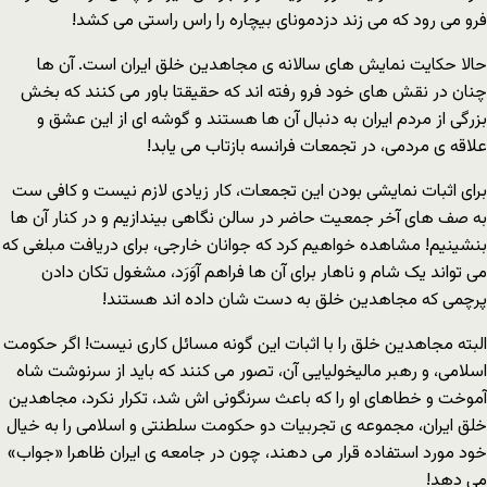
فرو مى رود که مى زند دزدموناى بیچاره را راس راستى مى کشد!
حالا حکایت نمایش هاى سالانه ى مجاهدین خلق ایران است. آن ها
چنان در نقش هاى خود فرو رفته اند که حقیقتا باور مى کنند که بخش
بزرگى از مردم ایران به دنبال آن ها هستند و گوشه اى از این عشق و
علاقه ى مردمى، در تجمعات فرانسه بازتاب مى یابد!
براى اثبات نمایشى بودن این تجمعات، کار زیادى لازم نیست و کافى ست
به صف هاى آخر جمعیت حاضر در سالن نگاهى بیندازیم و در کنار آن ها
بنشینیم! مشاهده خواهیم کرد که جوانان خارجى، براى دریافت مبلغى که
مى تواند یک شام و ناهار براى آن ها فراهم آوَرَد، مشغول تکان دادن
پرچمى که مجاهدین خلق به دست شان داده اند هستند!
البته مجاهدین خلق را با اثبات این گونه مسائل کارى نیست! اگر حکومت
اسلامى، و رهبر مالیخولیایى آن، تصور مى کنند که باید از سرنوشت شاه
آموخت و خطاهاى او را که باعث سرنگونى اش شد، تکرار نکرد، مجاهدین
خلق ایران، مجموعه ى تجربیات دو حکومت سلطنتى و اسلامى را به خیال
خود مورد استفاده قرار مى دهند، چون در جامعه ى ایران ظاهرا «جواب»
مى دهد!