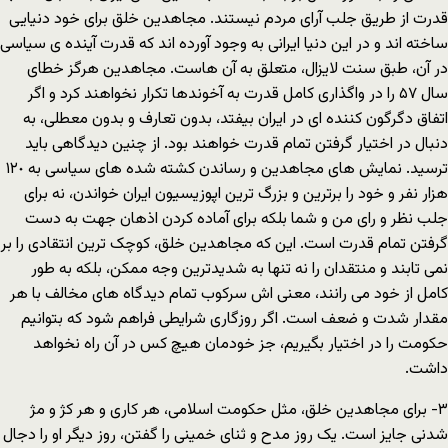
قدرت از طریق جلب آراى مردم نیستند. مجاهدین خلق براى خود دنیایى
ساخته اند و در این دنیا ایرانى به وجود آورده اند که قدرت آینده ى سیاسى
در آن، طبق سنت لایزال، متعلق به آن هاست. مجاهدین هرگز خطاى
سال ۵٧ را در واگذارى کامل قدرت به آخوندها تکرار نخواهند کرد و اگر
اتفاق دگرگون کننده اى در ایران بیفتد، بدون تعارف و بدون معطلى، به
دنبال در اختیار گرفتن تمام قدرت خواهند بود. از چنین دیدگاهى باید
ترسید. نمایش هاى مجاهدین و رساندن کشته شده هاى سیاسى به ١٢٠
هزار نفر و خود را برترین و بزرگ ترین اپوزیسیون ایران خواندن، نه براى
جلب نظر و راى من و شما بلکه براى آماده کردن اذهان جهت به دست
گرفتن تمام قدرت است. این که مجاهدین خلق، کوچک ترین انتقادى را بر
نمى تابند و منتقدان را نه تنها به شدیدترین وجه ممکن، بلکه به طور
کامل از خود مى رانند، معنى اش سرکوب تمام دیدگاه هاى مخالف با هر
مقدار شدت و ضعف است. اگر روزگارى شرایطى فراهم شود که بتوانیم
حکومت را در اختیار بگیریم، جز خودمان هیچ کس در آن راه نخواهد
داشت.
٣- براى مجاهدین خلق، مثل حکومت اسلامى، هر کارى و هر کژ و مژ
شدنى جایز است. یک روز مدح و ثناى خمینى را گفتن، روز دیگر او را دجال