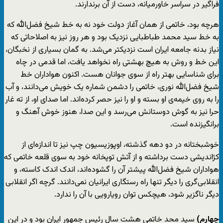
فراگیر در سراسر خاورمیانه، دست از آن برندارند.
هرچه بود، خاتمی از همان آغاز دولت خود نه به خط شیخ فضل‌الله که
به خط سید محمد طباطبایی نزدیک بود و هر روز نیز به اصلاحاتی که
نیاز بدنه جامعه ایران است نزدیکتر می‌شد. به گمان بسیاری از نخبگان،
این خط و روش به هیچ بهشتی راه نخواهد یافت، اما قدمی در چاه
برای شناسایی بهتر راه از سوی جوانان هست. اکنون هواداران خط
شیخ فضل‌الله نوری، خاتمی را دشمن شماره یک خویش می‌دانند، و آب
را به روی خیمه‌ی او بسته و او را ‌نیز حصر کرده‌اند. اما صدای او، از ته غار
حرا نیز به گوش دوستانش می‌رسد و این صدا، هنوز خوش آهنگ و
برانگیزنده است.
خوشبختانه در دو دهه گذشته، اوپوزیسیون چپ نیز تا اندازه‌ای از
کژاندیشی دست برداشته و از آتش توپخانه خود به سوی قلعه خاتمی که
هواداران شیخ فضل‌الله پیشتر آن را گشوده‌اند، اندک اندک کاسته، و
انقلابی‌گری را دیگر تنها راه رستگاری ایرانیان نمی‌دانند. گرچه اگر انقلابی
دیگر ناگزیر شود، هیچکس توان رویارویی با آن را ندارد.
چهارم)
سید محد خاتمی هشت سال رئیس جمهور ایران بود و در این