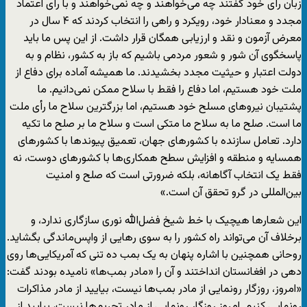
زبان رأی خود گفتند چه می‌خواهند و چه نمی‌‌خواهند و با رأی اعتماد
مجدد و معنادار خود، رویکرد و راهی را انتخاب کردند که ۴ سال در
معرض آزمون و نقد و ارزیابی همگان قرار داشت. از این پس ما باید
پاسخگوی آن شور و شعور مردمی باشیم که باز به کشور، نظام و به
دولت اعتبار و حیثیت مجدد بخشیدند. ما همیشه آماده برای دفاع از
ملت خود هستیم، اما دفاع را فقط با سلاح ممکن نمی‌‌دانیم. ما
پشتیبان نیروهای مسلح خود هستیم، اما بزرگترین سلاح ما رأی ملت
ما است. صلح ما به سلاح ما متکی است و سلاح ما بر صلح ما تکیه
دارد. تعامل سازنده با کشورهای جهان، تعمیق پیوندها با کشورهای
همسایه و منطقه و افزایش سطح همکاری‌ها با کشورهای دوست، نه
فقط یک انتخاب آگاهانه، بلکه ضرورتی است که صلح و امنیت
بین‌المللی در گرو تحقق آن است.»
این شعارها هیچیک با خط شیخ فضل‌الله نوری سازگاری ندارد، و
برخلاف آن می‌تواند راه کشور را به سوی رهایی از واپس‌ماندگی بگشاید.
روحانی همچنین با اشاره پنهان به یک بمب ده تنی که آمریکایی‌ها روی
دهی در افغانستان انداختند و آن را «مادر بمب‌ها» نامیده بودند گفت:
«امروز، روزگار رونمایی از مادر بمب‌ها نیست، بیایید از مادر مذاکرات
رونمایی کنیم. امروز روزگار رونمایی از مادر تحریم‌ها نیست، بیایید از