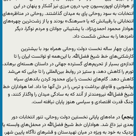
از هواداران اوپوزیسیون چپ درون مرزی نیز آشکار و پنهان در این
انتخابات به سود روحانی پای به میدان گذاشتند. روحانی در مناظره‌های
انتخاباتی با رقیبانش که یا «سرهنگ» بودند و یا از زشت‌ترین چهره‌های
هوادار محمود احمدی‌نژاد، با پشتیبانی جوانان و مردم نوگرا، دیگر
نامزدها را به سختی شکست داد.
دوران چهار ساله نخست دولت روحانی همراه بود با بیشترین
کارشکنی‌های خط شیخ فضل‌الله. با این‌همه او توانست ایران را تا
اندازه‌ی بسیار از تحریم‌های گسترده جهانی در داستان هسته‌ای برهاند،
تورم را کاهش دهد، و ستیز در روابط بین‌المللی را تا جایی که می‌شد
کاهش دهد. گام‌های نخست را برای محدود کردن باندهای سیاه
پولشویی و قاچاق برداشت و ترس را در دل آنها جا داد. اما هواداران خط
شیخ فضل‌الله نیرومندتر از آنند که به سادگی میدان را واگذار کنند، و
جنگ قدرت اقتصادی و سیاسی هنوز پایان نیافته است.
پنجم)
در ماه‌های پایانی نخستین دولت روحانی، تنور انتخابات دور
بعدی نیز داغ شد. هواداران خط شیخ فضل‌الله در محفل‌های وابسته یا
نزدیک به خود به ویژه در میان تهیدستان و قشرهای ناآگاه پایین شهر،