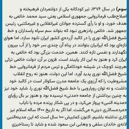
سوم)
در سال ۱۳۷۶، تیر کودکانه یکی از دولتمردان فرهیخته و
اصلاح‌طلب فرمانروایی جمهوری اسلامی یعنی سید محمد خاتمی به
هدف خورد، و او با رأی گسترده جوانان غیرانقلابی و غیرمکتبی، رئیس
جمهور شد. خاتمی پادزهری نبود که بتواند سم سپاه پاسداران و خط
شیخ فضل‌الله نوری را در کالبد آزرده‌ی کشور ایران نابود سازد، اما هوای
تازه‌ای بود که ایرانیان بتوانند در پناه آن چندی سر خود را از آب بیرون
نگهدارند و نفسی تازه کنند. همین، خدمت بزرگی بود که خاتمی به
ایران کرد و هنوز به این کار پایبند است. فزون بر آن، دولت خاتمی ترکی
هرچند کوچک در شیشه خودکامگی و ترس مردم از فرمانروایی خط
شیخ فضل‌الله نوری پدید آورد. اما این دولت، هنوز نه روح انقلاب
مشروطیت را که آرزوی یک جامعه مدرن سکولار است در کالبد خود
داشت، و نه توان رویارویی با خط شیخ فضل‌الله نوری را. شاید خود نیز
به چنین برداشتی از جامعه «مدنی» نرسیده بود و هنوز بر بال رؤیای
«مدینه النبی» پرواز می‌کرد، و در پی شکار پرنده مرده یا نایاب
«مردمسالاری دینی» می‌گشت. اما اگر به تاریخ ۱۴۰۰ ساله اسلام نیز
کاری نداشته باشیم، اکنون کمابیش ۱۰۰ سال است که این مدینه‌النبی
لانه‌ی خاندان سلفی و وهابی ابن سعود شده و شاید تا رستاخیزی