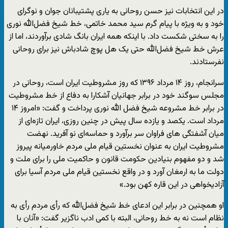
در این انتخابات نیز حسن روحانی به یاری پشتیبانان جوان و نوگرای
خود و به ویژه با پیام گرم سید محمد خاتمی، خط شیخ فضل‌الله نوری
را به سختی شکست داد. با اینکه همه ایران بانگ شادی برآوردند، اما از
عرش خط شیخ فضل‌الله حتی یک هل پوچ شادباش نیز برای روحانی
نفرستادند.
سرانجام، روز ۱۴ مرداد ۱۳۹۶ که روز مشروطیت ایران است، روحانی در
مجلس سوگند خود در برابر جهانیان آشکارا به دفاع از خط مشروطیت
در برابر خط مشروعه شیخ فضل الله نوری پرداخت و گفت: «امروز ۱۴
مرداد است. یکصد و یازده سال پیش در چنین روزی، ایران تازه‌ای از
میان آشفتگی های فراوان سر برآورد و حماسه‌ای نو آفرید. نهضت
مشروطیت ایران به عنوان نخستین قیام ملی مردم خاورمیانه پیروز
شد و دو مفهوم بنیادین حکومت قانون و حاکمیت ملی را برای ملت و
دولت ما به ارمغان آورد و در واقع نخستین قیام ملی مردم آسیا برای
آزادیخواهی در این قاره کهن بود.»
او همچنین در برابر این ادعای خط شیخ فضل‌الله که رأی مردم رأی به
نظام است نه به خط روحانی، البته با کمی ادب ناگزیر گفت: «آنان با