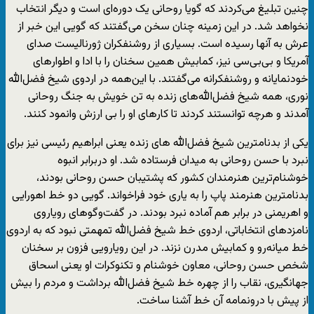
چنین تبلیغ می‌کردند که گویا روحانی یک دوره‌ای است و دیگر انتخاب
نخواهد شد. در این زمینه چنان سخن می‌گفتند که گویی این خبر از
عرش به آنها رسیده است. بسیاری از روشنفکران ژورنالیست صدای
آمریکا و بی‌بی‌سی نیز، کمابیش همین سخنان را با ادا و اطوارهای
خودنمایانه و روشنفکرانه می‌گفتند. با این‌همه در اردوی شیخ فضل‌الله
نوری، همه شیخ فضل‌الله‌های زنده به تن خویش به جنگ روحانی
آمدند و هرچه توانستند کردند تا کارهای او را بی ارزش وانمود کنند.
یکی از بدنامترین شیخ فضل‌الله های زنده یعنی ابراهیم رئیسی نیز برای
نبرد با حسن روحانی به میدان فرستاده شد. او دربرابر انبوه
خوشنام‌ترین هنرمندان کشور که پشتیبان حسن روحانی بودند،
بدنامترین هنرمند پاپ را به یاری خود فراخواند. گویی دو خط اهورایی
و اهریمنی در برابر هم آماده نبرد بودند. در گفت‌وگوهای رویاروی
نامزدهای انتخاباتی، اردوی خط شیخ فضل‌الله تمهمتی نبود که به اردوی
خط میانه‌رو و کمابیش مدرن نزند. در این رویارویی فزون بر سخنان
شخص حسن روحانی، معاون خوشنام و تکنوکرات او یعنی اسحاق
جهانگیری، نقاب را از چهره خط شیخ فضل‌الله برداشت و مردم را بیش
از پیش با درونمامه آن خط آشنا ساخت.