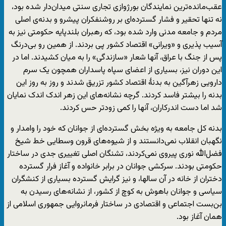
عقب‌مانده‌ترین نمایندگان بورژوازی تجاری سنتی میدان‌دار شده بود،
نه تنها تحقیر و فشار گسترده‌ای بر روشنفکران پیشرو و بدنه‌ی اصلی
مردم و جامعه مدنی وارد شده بود، که رهبران بلندپایه حکومتی نیز به
آسیب پذیری و «ویرانی» اقتصاد کشور پی بردند. از همین رو بی‌درنگ
پس از جنگ با عراق، آنها شعار «سازندگی» را به میان کشیدند. اما در
این دوران نیز، بسیاری از اعضای سپاه پاسداران همچون یک سرم
دارویی زهرآگین به بدنۀ اقتصاد کشور تزریق شدند و روز به روز این
بدنه را بیشتر فاسد کردند. گرچه نشانه‌های این زهر اندک اندک نمایان
شد اما دست اندرکاران، آنها را کمی زودتر حس کردند.
بدنه کل جامعه به ویژه بخش گسترده‌ای از جوانان که خود را وامدار و
نگهبان انقلاب نمی‌دانستند و از شیوه‌های قرون وسطایی خط شیخ
فضل‌الله نوری پیروی نمی‌کردند، تشنگان اصلی تغییری جدی در ساختار
حکومتی بودند. سرکشی جوانان در برابر خانواده و آغاز فرار گسترده
دختران از خانه در آن سالها، و نیز گرایش گسترده بسیاری از کنشگران
سیاسی و جوانان باهوش به کوچ از کشور، از نشانه‌های رسیدن به
بن‌بست اجتماعی و اقتصادی در ساختار فرمانروایی جمهوری اسلامی از
همان آغاز بود.