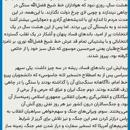
هشت سال، روزی نبود که هواداران خط شیخ فضل‌الله سنگی در
چاهی نیندازند و چوبی لای چرخ دولت نگذارند. با این‌همه، در این
مدت مردم تا اندازه ای با اندیشه‌های آزادی و دموکراسی بیشتر آشنا
شدند و به بایستگی آن پی بردند. اما پس از این هشت سال در یک
انتخابات پر از امید، باندهای فساد پنهان و آشکار در یک تقلب گسترده
انتخاباتی و با پشتیبانی تمام قد عرش خط شیخ فضل‌الله نوری، بر نامزد
اصلاح‌طلبان یعنی میرحسین موسوی که شال سبز خود را از خاتمی
گرفته بود، پیروز شدند.
پیدایش این باندهای فساد، ریشه در سه چیز داشت. یکی سپهر
سیاسی پس از به اصطلاح «تسخیر لانه جاسوسی» که دانشجویان پیرو
خط امام، ناآگاهانه سنگ‌بنای آن را گذاشته بودند یا سنگی را در چاهی
ژرف افکنده بودند. دوم جنگ ایران و عراق که حرص و آز برخی از
بیگانگان و انقلابی‌گری رهبران انقلابی جمهوری اسلامی زمینه‌ساز آن
بود، و جنگ‌سالاران درون کشور نیز هر روز نفتی روی آتش آن
می‌ریختند. سوم، ویرانی‌های جنگ و سهم‌خواهی سپاهیان انقلاب به
پاس درازتر کردن عمر این جنگ، و نیز تلاش برای گریز از شرایط
تحریم‌های آمریکا که تسخیر سفارت و دراز شدن عمر جنگ، زمینه ساز