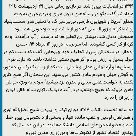
۱۳۹۶ در انتخابات پیروز شد. در بازه‌ی زمانی میان ۲۹ اردیبهشت تا ۱۲
مرداد نیز گفت‌وگو در رسانه‌های درون مرزی و برون مرزی به ویژه
صدای آمریکا و تلویزیون فارسی بی‌بی‌سی گاه با تحلیل‌های سست‌بنیاد
روشنفکرانه و ژورنالیستی که دور از خشم و ستیزه‌جویی هم نبود،
همچنان دنبال شد. بیشتر این تحلیل‌ها نه درست از آب درآمدند، و نه
گره از کار کسی گشودند. اما سرانجام، در روز ۱۴ مرداد ۹۶، حسن
روحانی در سخنرانی پس از تحلیف خود چیزهایی گفت که دست کم در
حرف بسیار با ارزش بود و اگر هیچ نقشی نداشته باشد که دارد، طرح
پرسش‌ها و آرمانهایی عملی و شدنی است که از زبان یک رئیس جمهور،
به گوش جهان و مردم عادی کشور می‌رسید. این سخنان اگر هیچ کاری
نکند، به خواست‌هایی مدنی و مدرن نزد بیشینۀ مردم به ویژه جوانان
دامن می‌زند که هیچ دولتمردی در آینده نزدیک، توان شانه خالی کردن
از زیر آن را ندارد.
ده ساله نخست انقلاب ۱۳۵۷ دوران ترکتازی پیروان شیخ فضل‌الله نوری
و همراهان لومپن و عقب مانده آنها، و بخشی از دانشجویان پیرو خط
امام و عضو انجمن‌های اسلامی دانشگاه‌ها بود. در این ده سال که
پهنه‌ی اقتصاد کشور از تکنوکرات‌ها و بورژوازی مدرن تهی و