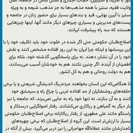
کور با آمریکا و اسراییل، حجاب اجباری و شکل لباس در جامعه، اصل
ولایت فقیه، ستیز با همه مذهب‌ها به جز مذهب شیعه و به ویژه
ستیز با آیین بهایی، قید و بندهای بسیار برای حضور زنان در جامعه و
پست‌های مدیریتی و بسیاری چیزهای دیگر مانند آنها. اینها چیزهایی
هستند که سد راه پیشرفت ایرانند.
اصلاح‌طلبان حکومتی حتی اگر شده در خلوت خود باید تکلیف خود را با
این پرسشها و اینکه چرا ایران به این روز افتاده مشخص کنند و نقش
خود را در آن نشان دهند. نه برای پاسخگویی گذشته خود، بلکه برای
اطمینان از آینده. اگر چنین نکنند هم به خودشان آسیب می‌رسانند،
هم به دولت روحانی و هم به کل کشور.
تا هنگامی‌که این کسان بخواهند مرده‌ریگ اندیشگی شریعتی و یا برخی
حلقه‌های روشنفکران از مد افتاده غربی را چراغ راه و سرمشق خود
کنند و به آن بنازند، نه تنها خود راه به جایی نمی‌برند، که جامعه را نیز
بار دیگر به گمراهی و ریاکاری می‌کشانند. رفتار اصولگرایی درستکار و
راستگو مانند علی مطهری، از رفتار ریاکارانه برخی اصلاح‌طلبان حکومتی
بسیار با ارزش‌تر است. این گروه از اصلاح‌طلبان که برخی چهره‌های
نامدارشان مانند عطاءالله مهاجرانی را نیز دربر می‌گیرد، بیش از آنکه در