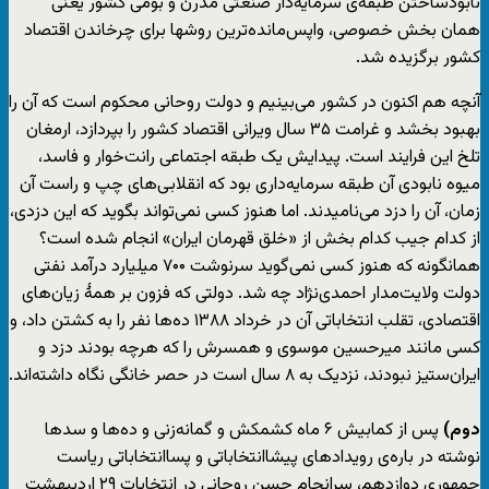
نابودساختن طبقه‌ی سرمایه‌دار صنعتی مدرن و بومی کشور یعنی
همان بخش خصوصی، واپس‌مانده‌ترین روشها برای چرخاندن اقتصاد
کشور برگزیده شد.
آنچه هم اکنون در کشور می‌بینیم و دولت روحانی محکوم است که آن را
بهبود بخشد و غرامت ۳۵ سال ویرانی اقتصاد کشور را بپردازد، ارمغان
تلخ این فرایند است. پیدایش یک طبقه اجتماعی رانت‌خوار و فاسد،
میوه نابودی آن طبقه سرمایه‌داری بود که انقلابی‌های چپ و راست آن
زمان، آن را دزد می‌نامیدند. اما هنوز کسی نمی‌تواند بگوید که این دزدی،
از کدام جیب کدام بخش از «خلق قهرمان ایران» انجام شده است؟
همانگونه که هنوز کسی نمی‌گوید سرنوشت ۷۰۰ میلیارد درآمد نفتی
دولت ولایت‌مدار احمدی‌نژاد چه شد. دولتی که فزون بر همۀ زیان‌های
اقتصادی، تقلب انتخاباتی آن در خرداد ۱۳۸۸ ده‌ها نفر را به کشتن داد، و
کسی مانند میرحسین موسوی و همسرش را که هرچه بودند دزد و
ایران‌ستیز نبودند، نزدیک به ۸ سال است در حصر خانگی نگاه داشته‌اند.
دوم)
پس از کمابیش ۶ ماه کشمکش و گمانه‌‌زنی و ده‌ها و سدها
نوشته در باره‌ی رویدادهای پیشاانتخاباتی و پساانتخاباتی ریاست
جمهوری دوازدهم، سرانجام حسن روحانی در انتخابات ۲۹ اردیبهشت