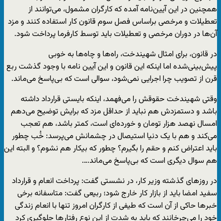
همچنین در این آیین‌نامه آمده که کارگران مشمول، می‌توانند از
تعطیلات و مرخصی براساس فصل سوم قانون کار استفاده کنند و مزد
آن‌ها در دوران مرخصی و تعطیلات باید توسط کارفرما پرداخت شود.
در قانون، برای امثال شهیندخت، راه‌ها و چاه‌ها به خوبی
پیش‌بینی‌شده اما اینکه این قانون و این آیین نامه با وجود گذشت ربع
قرن از تصویب چرا اجرایی نمی‌شود، سوالی است که بی‌پاسخ می‌ماند.
وقتی شهیندخت حقوقش را می‌فهمد، اینکه بایستی قرارداد داشته
باشد و دستمزدش هم نباید از حداقل مزد که برایش توضیح می‌دهم
امسال نهصد هزار تومان و خورده‌ای است، کمتر باشد، هم تعجب
می‌کند و هم با یک دنیا استیصال در چشمانش می‌پرسد: خُب چطور
باید اعتراض کنم و حقم را بگیرم؟ چطور که بیکار هم نشوم؟ و البته این
هم سوال دیگری است که بی‌پاسخ می‌ماند….
در روزهای گذشته وزیر کار، در نشستی گفت: پرداخت انعام و قرارداد
سفید امضا باید از بازار کار خارج شود؛ ربیعی گفت: متاسفانه برخی
خبر‌ها حاکی از آن است که طیفی از کارگران امروز تنها با انعام زندگی
خود را می‌چرخانند که باید به شدت از این نوع رفتار‌ها جلوگیری کرد