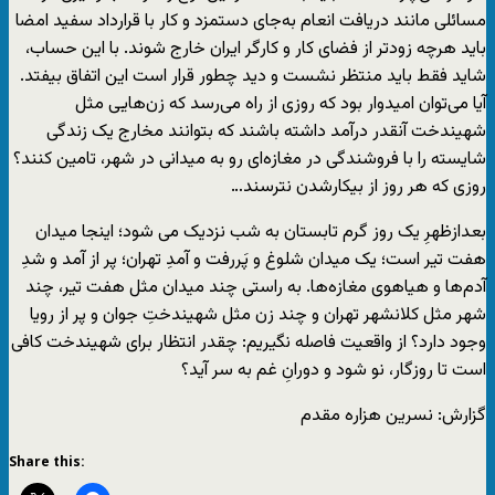
مسائلی مانند دریافت انعام به‌جای دستمزد و کار با قرارداد سفید امضا
باید هرچه زود‌تر از فضای کار و کارگر ایران خارج شوند. با این حساب،
شاید فقط باید منتظر نشست و دید چطور قرار است این اتفاق بیفتد.
آیا می‌توان امیدوار بود که روزی از راه می‌رسد که زن‌هایی مثل
شهیندخت آنقدر درآمد داشته باشند که بتوانند مخارج یک زندگی
شایسته را با فروشندگی در مغازه‌ای رو به میدانی در شهر، تامین کنند؟
روزی که هر روز از بیکارشدن نترسند…
بعدازظهرِ یک روز گرم تابستان به شب نزدیک می شود؛ اینجا میدان
هفت تیر است؛ یک میدان شلوغ و پَررفت و آمدِ تهران؛ پر از آمد و شدِ
آدم‌ها و هیاهوی مغازه‌ها. به راستی چند میدان مثل هفت تیر، چند
شهر مثل کلانشهر تهران و چند زن مثل شهیندختِ جوان و پر از رویا
وجود دارد؟ از واقعیت فاصله نگیریم: چقدر انتظار برای شهیندخت کافی
است تا روزگار، نو شود و دورانِ غم به سر آید؟
گزارش: نسرین هزاره مقدم
Share this: