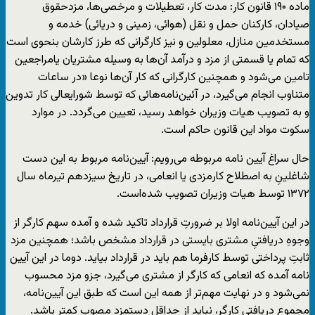
ماده ۱۹۰ قانون کار: مدت کار، تعطیلات و مرخصی‌ها، مزدحقوق
صیادان، کارکنان حمل و نقل (هوائی، زمینی و دریائی) خدمه و
مستخدمین منازل، معلولین و نیز کارگرانی که طرز کارشان بنحوی است
که تمام یا قسمتی از مزد و درآمد آن‌ها به وسیله مشتریان یامراجعین
تامین می‌شود و همچنین کارگرانی که کار آن‌ها نوعا «در ساعات
متناوب انجام می‌گیرد، در آئین‌نامه‌هائی که توسط شورایعالی کار تدوین
و به تصویب هیات وزیران خواهد رسید، تعیین می‌گردد. در موارد
سکوت مواد این قانون حاکم است.
حال سراغ آیین نامه مربوطه می‌رویم: آیین‌نامه مربوط به این دست
شاغلینِ به اصطلاح کارمزدی یا انعامی، در تاریخ سیزدهم تیرماه سال
۱۳۷۲ توسط هیات وزیران تصویب شده‌است.
در این آیین‌نامه اولا بر ضرورتِ قرارداد تاکید شده و آمده سهم کارگر از
وجوهِ دریافتیِ مشتری بایستی در قرارداد مشخص باشد؛ همچنین مزد
ثابتِ پرداختی توسط کارفرما هم باید در قرارداد بیاید. دوما در این آیین
نامه آمده که انعامی که کارگر از مشتری می‌گیرد، جزو مزد محسوب
نمی‌شود و در ‌‌نهایت مهم‌تر از همه این است که طبق این آیین‌نامه،
مجموع دریافتی کارگر، نباید از حداقل دستمزد مصوب کمتر باشد.