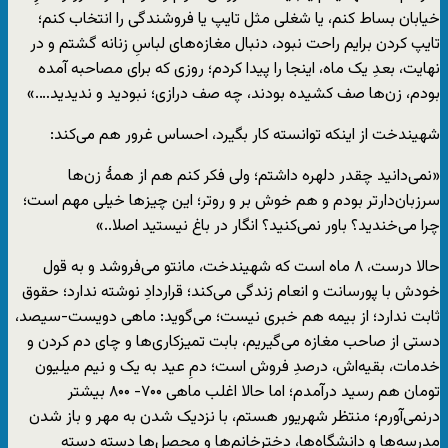
خیابان بساط کنم، یا شغلی مثل تایپ یا فروشندگی را انتخاب کنم؛
تایپ کردن برایم راحت نبود، دنبال مغازه‌های لباسِ زنانه گشتم و در
‌‌نهایت، بعدِ یک ماه، اینجا را پیدا کردم؛ روزی که برای مصاحبه آمده
بودم، زن‌ها صف کشیده بودند، چه صف درازی؛ نبودید و ندیدید….»
شهیندخت از اینکه توانسته کار بگیرد، احساس غرور هم می‌کند:
«نمی‌دانید چقدر دلهره داشتم؛ ولی فکر کنم هم از همهٔ زن‌ها
سرزبان‌دار‌تر بودم و هم خوش بر و رو‌تر؛ این چیز‌ها خیلی مهم است؛
چرا می‌خندید؟ باور نمی‌کنید؟ انگار در باغ نیستید اصلا..»
حالا درست، ۸ ماه است که شهیندخت، مانتو می‌فروشد و به قول
خودش با پورسانت و انعام زندگی می‌کند؛ قراردادِ نوشته ندارد؛ حقوق
ثابت ندارد؛ از بیمه هم خبری نیست؛ می‌گوید: ماهی دویست-سیصد،
دستی از صاحب مغازه می‌گیریم، بابت تمیزکاری‌ها و چای دم کردن و
خدمات، بقیه‌اش، درصدِ فروش است؛ دمِ عید به یک و نیم میلیون
تومان هم رسید درآمدم؛ اما حالا اغلب ماهی ۷۰۰- ۸۰۰ بیشتر
درنمی‌آورم؛ منتظر شهریور هستم، با نزدیک شدن به مهر و باز شدن
مدرسه‌ها و دانشگاه‌ها، دخترخانم‌ها و محصل‌ها دسته دسته