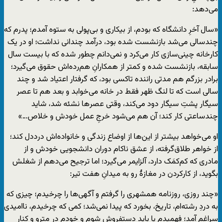
می‌دهد:
«سال آخرِ دانشگاه که بودم، از بیکاری و بی‌پولی به ستوه آمدم؛ پدرم که
چندسالی می‌شد بازنشست شده بود، درآمد چندانی نداشت؛ او در یک
کارخانه چینی‌سازی کار می‌کرد و نمی‌دانم چطور شده که با بیست سال
سابقه، بازنشست شده و کمتر از همکارانِ هم‌رده‌اش حقوق می‌گیرد؛
برادر بزرگم هم مدتی راننده تاکسی بود، که گرفتار اعتیاد شد و چند
سالی است که تا لنگ ظهر فقط در خانه می‌خوابد و بعد هم تا عصر
سیگار پشتِ سیگار دود می‌کند، وقتی عصر‌ها نشئه شد، شاید
چندساعتی کار کند؛ آن هم می‌شود خرجِ عمل خودش و خلاص…»
او می‌خواهد بیشتر از این‌ها از اوضاع زندگی و خانواده‌اش درددل کند؛
از خواهر طلاق‌گرفته، از عشق ناکام دوران دانشجویی خودش و از
مادری که کم‌کمَک دارد، آلزایمر می‌گیرد؛ اما ترجیح می‌دهم از شغلش
بگوید، از کارکردن در مغازهٔ رو به میدانِ هفت تیر:
«چند روزی، روزنامه همشهری را گرفتم و آگهی‌ها را چرخیدم؛ چیزی که
به دردِ رشته‌ام، تاریخ، بخورد که پیدا نمی‌شد؛ کمی که چرخیدم، ناامیدی
سراغم آمد؛ فهمیدم یا باید دستفروش شوم و خودم در مترو و کنارِ