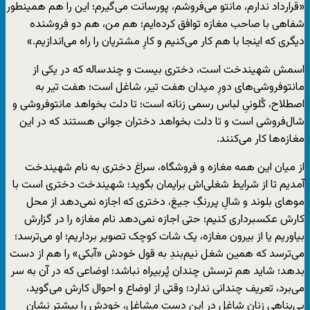
«قرارداد ندارم، مانتو می‌فروشم، پورسانت می‌گیرم؛ این را هم همینطور
شفاهی با صاحب مغازه توافق کرده‌ایم؛ هم من، هم دو فروشنده
دیگری که اینجا با هم کار می‌کنیم و کارِ مشتریان را راه می‌اندازیم.»
اسمش شهیندخت است، دختری بیست و چندساله که در یکی از
مانتوفروشی‌های دورِ میدان هفت تیر، شاغل است؛ هفت تیر به
اصطلاح، کُلونیِ لباس رسمی زنانه است؛ تا دلت بخواهد مانتوفروشی و
شال‌فروشی است و تا دلت بخواهد دختران جوانی هستند که در این
مغازه‌ها کار می‌کنند.
از میان این همه مغازه و فروشگاه، سراغ دختری به نام شهیندخت
آمدیم تا از شرایط شغلی‌اش برایمان بگوید؛ شهیندخت دختری است با
موهای بلوند و شالِ پررنگِ جیغ، دختری که اجازه نمی‌دهد از محل
کارش عکسبرداری کنیم؛ حتی اجازه نمی‌دهد نام مغازه را در گزارش
بیاوریم یا از بیرون مغازه، یک شات کوچک تصویر برداریم؛ او می‌ترسد؛
می‌ترسد که همین شغل نیم‌بندِ به قول خودش «آبکی» را هم از دست
بدهد؛ شاید هم ترسش چندان پُربیراه نباشد؛ اوضاعی که در آن به سر
می‌برد، تعریف چندانی ندارد؛ وقتی از اوضاع و احوال کارش می‌گوید،
بی‌پناهیِ زنان شاغل در این دست مشاغل، خودش را بیشتر نشان