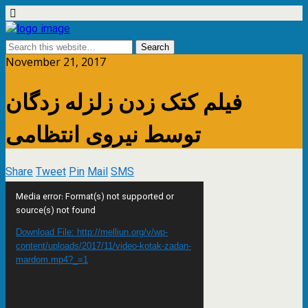
November 21, 2017
فیلم کتک زدن زلزله زدگان
توسط نیروی انتظامی
Share
Tweet
Pin
Mail
SMS
Video
Media error: Format(s) not supported or
Player
source(s) not found
Download File: http://melliun.org/v/wp-
content/uploads/2017/11/video-kotak-zadan-
mardom.mp4?_=1