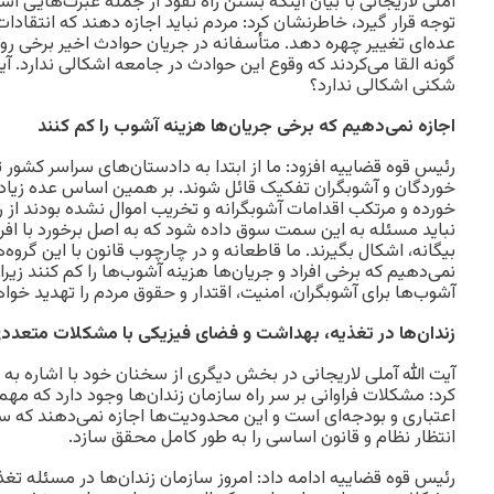
آملی لاریجانی با بیان اینکه بستن راه نفوذ از جمله عبرت‌هایی 
توجه قرار گیرد، خاطرنشان کرد: مردم نباید اجازه دهند که انتقادا
عده‌ای تغییر چهره دهد. متأسفانه در جریان حوادث اخیر برخی روزنا
گونه القا می‌کردند که وقوع این حوادث در جامعه اشکالی ندارد. آی
شکنی اشکالی ندارد؟
اجازه نمی‌دهیم که برخی جریان‌ها هزینه آشوب را کم کنند
رئیس قوه قضاییه افزود: ما از ابتدا به دادستان‌های سراسر کشور 
خوردگان و آشوبگران تفکیک قائل شوند. بر همین اساس عده زیاد
خورده و مرتکب اقدامات آشوبگرانه و تخریب اموال نشده بودند از ر
نباید مسئله به این سمت سوق داده شود که به اصل برخورد با افراد
بیگانه، اشکال بگیرند. ما قاطعانه و در چارچوب قانون با این گروه‌
نمی‌دهیم که برخی افراد و جریان‌ها هزینه آشوب‌ها را کم کنند زیر
آشوب‌ها برای آشوبگران، امنیت، اقتدار و حقوق مردم را تهدید خواه
زندان‌ها در تغذیه، بهداشت و فضای فیزیکی با مشکلات متعدد
آیت الله آملی لاریجانی در بخش دیگری از سخنان خود با اشاره به
کرد: مشکلات فراوانی بر سر راه سازمان زندان‌ها وجود دارد که مه
اعتباری و بودجه‌ای است و این محدودیت‌ها اجازه نمی‌دهند که س
انتظار نظام و قانون اساسی را به طور کامل محقق سازد.
رئیس قوه قضاییه ادامه داد: امروز سازمان زندان‌ها در مسئله تغ