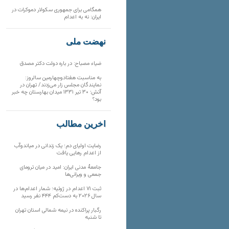
همگامی برای جمهوری سکولار دموکرات در
ایران: نه به اعدام
نهضت ملی
ضیاء مصباح: در باره دولت دکتر مصدق
به مناسبت هفتادوچهارمین سالروز:
نمایندگان مجلس زار می‌زدند/ تهران در
آتش؛ ۳۰ تیر ۱۳۳۱ میدان بهارستان چه خبر
بود؟
آخرین مطالب
رضایت اولیای دم؛ یک زندانی در میاندوآب
از اعدام رهایی یافت
جامعهٔ مدنی ایران: امید در میان ترومای
جمعی و ویرانی‌ها
ثبت ۷۱ اعدام در ژوئیه؛ شمار اعدام‌ها در
سال ۲۰۲۶ به دست‌کم ۴۴۴ نفر رسید
رگبار پراکنده در نیمه شمالی استان تهران
تا شنبه