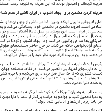
هزینه کرده‌اند و امیدوار بودند که این هزینه به نتیجه برسد، مس
هزینه کردن دشمن برای ایجاد آشوب در ایران ناشی از عدم شن
آملی لاریجانی با بیان اینکه چنین اقدامی ناشی از جهل آن‌ها و 
اسلامی است، افزود: دشمن در دشمنی خود ایستادگی می‌کند و به ا
سیاسی در ایران است. این رویکرد در عمل کاملاً آشکار است و در 
به دنبال تحمیل یک نظام لیبرال دموکراسی مطلوب خود در جهان 
آمریکایی‌ها مدام زورگویی می‌کنند و با ایجاد آشوب و کودتا در کشو
ادعای آزادیخواهی حاکم می‌کنند. در حال حاضر مستندهای فراوانی
چگونه با سوءاستفاده از عناوینی نظیر آزادیخواهی و صلح‌طلبی، ان
می‌دهند و به این ترتیب افراد مورد نظر خود را بر سرکار می‌آورند.
رئیس قوه قضاییه خاطرنشان کرد: آمریکایی‌ها تلاش دارند لیبرال د
آن به «ارزشهای آمریکایی» تعبیر می‌کنند، در نقاط مختلف جها
نیست کشوری که تا ۱۵۰ سال قبل برده داری می‌کرده و با 
ستم‌ها را در حق آن‌ها روا داشته چگونه مدعی ارزش‌هایی خاص ا
به همه دنیا تعمیم دهد.
وی خطاب به رهبران آمریکا تأکید کرد: شما چگونه به خود حق می‌ده
به دنیا تحمیل کنید و جوامع به مراتب بزرگ‌تر از شما با دارا بودن
چرا باید زیربار ارزشهای ادعایی شما بروند؟
کار بزرگ جمهوری اسلامی، ایجاد بدیل برای نظام لیبرال دموکراس