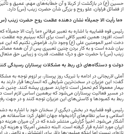
حسین (ع) در بازگشت از کربلا و آن خطابه‌های مهم، عمیق و تأثیر
از فضائل فراوان، علو روح و بزرگی شأن حضرت زینب (س) دارد.
«ما رأیت الا جمیلاً» نشان دهنده عظمت روح حضرت زینب (
رئیس قوه قضاییه با اشاره به تعبیر عرفانی «ما رأیت الا جمیلاً»
است، افزود: همین تعبیر کافی است برای آنکه ببینیم چه عظمت و
دخت امیر المومنین علی (ع) وجود دارد. فراموش نکنیم که این ع
بیان شده است و به کار بردن چنین تعبیری پس از آن همه مص
زینب (س) با حضرت حق و درک عظمت، قدرت و زیبایی حق متعال
دولت و دستگاه‌های ذی ربط به مشکلات پرستاران رسیدگی کنن
آملی لاریجانی در ادامه با تبریک روز پرستار، بر لزوم توجه به مشکل
گفت: این عزیزان در سخت‌ترین شرایطی که انسان‌ها قرار دارند به د
بیمار معمولاً کم تحمل است ناچارند صبوری پیشه کنند. چنین ش
در مسیر فعالیت پرستاران می‌شود که برهمین اساس لازم است د
ربط به کمبود‌ها و کاستی‌های این عزیزان توجه کنند و در جهت رفع
رئیس قوه قضاییه در بخش دیگری از سخنان خود با اشاره به دشمن
اسلامی و سایر نظام‌های آزادیخواه جهان اظهار کرد: متأسفانه هر 
آشکار می‌شود. اخیراً گزارشی منتشر شده که در آن میزان هزینه دو
ایران مورد اشاره قرار گرفته است. البته دشمنی آمریکا و هزینه کردن
تازه‌ای نیست اما اینکه میلیون‌ها دلار برای اغتشاش و ناامنی در ا