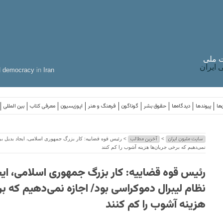
 ملی
ایران
d
democracy
in
Iran
‌ها
پیوندها
دیدگاه‌ها
حقوق بشر
گوناگون
فرهنگ و هنر
اپوزیسیون
معرفی کتاب
بین المللی
سایت ملیون ایران
آخرین مطالب
>
> رئیس قوه قضاییه: کار بزرگ جمهوری اسلامی، ایجاد بدیل برا
نمی‌دهیم که برخی جریان‌ها هزینه آشوب را کم کنند
رئیس قوه قضاییه: کار بزرگ جمهوری اسلامی، ایج
نظام لیبرال دموکراسی بود/ اجازه نمی‌دهیم که ب
هزینه آشوب را کم کنند