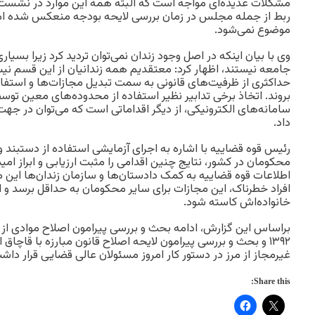
مشکلات عدیده‌ای مواجه است که البته همه این موارد در نشست‌
ربط از جمله مجلس در زمان بررسی لایحه بودجه منعکس شده اما 
موضوع نمی‌شود.
وی با بیان اینکه در اصل وجود زندان نمی‌توان تردید کرد زیرا بسیاری 
جامعه نیستند، اظهار کرد: معتقدیم همه زندانیان از این قسم نیست
حداکثری از ظرفیت‌های قانونی به سمت تبدیل مجازات‌ها و استف
بروند. اتخاذ برخی تدابیر نظیر استفاده از محدوده‌های معین توس
سامانه‌های الکترونیکی، از دیگر اقداماتی است که می‌توان در 
داد.
رئیس قوه قضاییه با اشاره به اجرای آزمایشی استفاده از دستبند و ی
محکومان در کشور، نتایج چنین اقدامی را مثبت ارزیابی و ابراز امیدو
اطلاعات قوه قضاییه به کمک دادستان‌ها و سازمان زندان‌ها این م
افراد خطرناک، این مجازات برای سایر محکومان به حداقل برسد و از
خانواده‌اش کاسته شود.
براساس این گزارش، ادامه بحث و بررسی پیرامون اصلاح موادی از
۱۳۹۲ و بحث و بررسی پیرامون لایحه اصلاح قانون مبارزه با قاچاق
غیرمجاز از مرز در دستور کار امروز مسئولان عالی قضایی قرار داش
Share this: