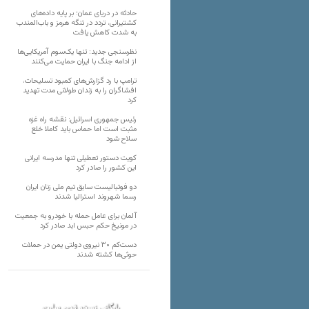
حادثه در دریای عمان؛ بر پایه داده‌های
کشتیرانی، تردد در تنگه هرمز و باب‌المندب
به شدت کاهش یافت
نظرسنجی جدید: تنها یک‌سوم آمریکایی‌ها
از ادامه جنگ با ایران حمایت می‌کنند
ترامپ با رد گزارش‌های کمبود تسلیحات،
افشاگران را به زندان طولانی مدت تهدید
کرد
رئیس‌ جمهوری اسرائیل: نقشه راه غزه
مثبت است اما حماس باید کاملا خلع
سلاح شود
کویت دستور تعطیلی تنها مدرسه ایرانی
این کشور را صادر کرد
دو فوتبالیست سابق تیم ملی زنان ایران
رسما شهروند استرالیا شدند
آلمان برای عامل حمله با خودرو به جمعیت
در مونیخ حکم حبس ابد صادر کرد
دست‌کم ۳۰ نیروی دولتی یمن در حملات
حوثی‌ها کشته شدند
بایگانی نسخه قدیم سایت