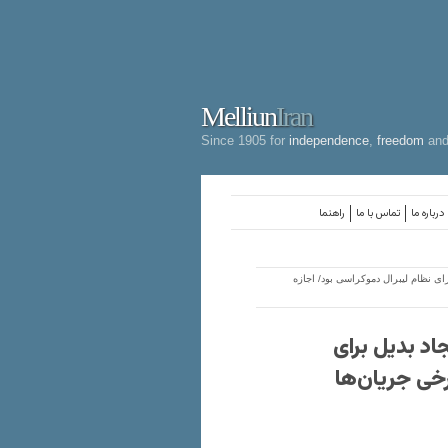
Melliun
Iran
Since 1905 for
independence
,
freedom
an
درباره ما
تماس با ما
راهنما
ی نظام لیبرال دموکراسی بود/ اجازه
اد بدیل برای
رخی جریان‌ها