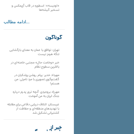
«اودیسه»؛ اسطوره در قاب آی‌مکس و
تسخیر گیشه‌ها
ادامه مطالب...
گوناگون
تهران: توافق با عمان به معنای بازگشایی
تنگه هرمز نیست
خبر «وخامت حال» مجتبی خامنه‌ای در
بالاترین سطوح نظام
مهرداد خدیر: پیام روشن پزشکیان در
گفت‌و‌گوی تصویری با مرد نامرئی: من
هستم!
مهرزاد بروجردی: آنچه ترور پدرم درباره
جنگ ایران به من آموخت
عربستان: ائتلاف دریایی دفاعی برای مقابله
با تهدیدهای منطقه‌ای و حفاظت از
کشتیرانی تشکیل شد
خبر از
تارنماهای دیگر