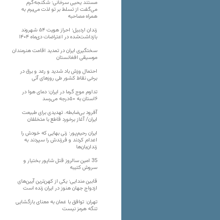
مستند یحیی سرخانی؛ شکنجه‌گرم
می‌گفت از تسلط بر تو لذت می‌برم به
همراه مصاحبه
زندان اردبیل؛ احراز هویت ۵۴ شهروند
بازداشت‌شده در اعتراضات دی‌ماه ۱۴۰۴
سختگیری ایران در تمدید اقامت هنرمندان
موسیقی افغانستان
احتمال وزش باد شدید و رعد و برق در
برخی نقاط کشور طی روزهای آتی
تداوم موج گرما در ایران؛ دمای هوا در
۶استان به ۵۰درجه می‌رسد
آفرود بی‌ضابطه، تهدیدی برای طبیعت
ایران/ آغاز برخورد قاطع با متخلفان
ایران رحیم‌پور؛ زنی بهایی که خودش را
اعدام کردند و فرزندش را سپردند به
زندان‌بان‌ها
35 امین سالروز قتل شاپور بختیار و
سروش کتیبه
قابین مندایی؛ یکی از کهن‌ترین آیین‌های
ازدواج جهان هنوز در ایران زنده است
تهران: توافق با عمان به معنای بازگشایی
تنگه هرمز نیست