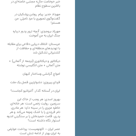
خبر «وخامت حال» مجتبی خامنه‌ای در
بالاترین سطوح نظام
مهرداد خدیر: پیام روشن پزشکیان در
گفت‌و‌گوی تصویری با مرد نامرئی: من
هستم!
مهرزاد بروجردی: آنچه ترور پدرم درباره
جنگ ایران به من آموخت
عربستان: ائتلاف دریایی دفاعی برای مقابله
با تهدیدهای منطقه‌ای و حفاظت از
کشتیرانی تشکیل شد
دیکتاتور و دیکتاتوری (ترجمه از آلمانی) +
متن آلمانی + متن انگلیسی نوشته
‌امواجِ گرانشی وساختارِ کیهان
فردای پیروزی؛ دشوارترین فصل یک ملت
ایران در آستانه گذار، آلترناتیو کجاست؟
بهروز اسدی: هر وجب از خاک‌ این
سرزمین، روایت زخمی است؛ هر خانه‌ای،
خاطره عزیزی را در سینه دارد؛ هر مادری،
نام فرزندی را با اشک زمزمه می‌کند و هر
پدری، قامت خمیده‌اش را بر سنگینی اندوه
استوار نگاه داشته است؟
عصر ایران – اکونومیست: پرداخت عوارض
به ایران بهتر از ادامه تنش است