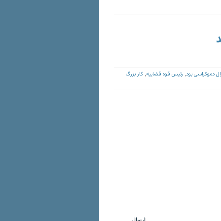
د
رال دموکراسی بود
رئیس قوه قضاییه
کار بزرگ
,
,