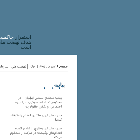
استقرار
حاکميت
هدف نهضت ملی 
است
جمعه, ۱۶ مرداد , ۱۴۰۵ |
خانه
نهضت ملی
سازمان
بیانیه
سازمان‌های
ملی
بیانیه مجامع اسلامی ایرانیان – در
محکومیت اعدام، سرکوب سیاسی–
اجتماعی، و نقض حقوق زنان
جبهه ملی ایران: ماشین اعدام را متوقف
کنید!
جبهه ملی ایران-خارج از کشور انجام
اعدام‌های وقیحانه در ملأِعام را محکوم
می‌کند