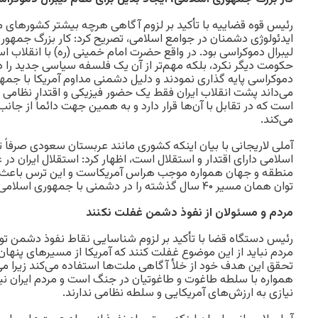
رئیس قوه قضاییه با تأکید بر لزوم آگاهی هرچه بیشتر کشورهای 
ایدئولوژی دشمنان در جوامع اسلامی، تصریح کرد: کار بزرگ جمهوری
لیبرال دموکراسی بود. در واقع حضرت امام خمینی (ره) با انقلاب 
حکومت دیگر نکرد، بلکه مهم‌تر از آن یک فلسفه سیاسی جدید را 
دموکراسی پایه گذاری نمودند و دلیل دشمنی مداوم آمریکا با جم
می‌داند پشت انقلاب ایران فقط یک حضور فیزیکی و اقتدار نظامی 
است که در تقابل با آن‌ها قرار دارد و به همین جهت دائماً از 
می‌کند.
آملی لاریجانی با بیان اینکه کشوری مانند عربستان سعودی صرفاً 
اسلامی دارای اقتدار و استقلال است، اظهار کرد: استقلال ایران در 
منطقه و جهان همواره موجب هراس آمریکاست و این ترس باعث 
توان‌‌ همان مسیر ۴۰ سال گذشته را در دشمنی با جمهوری اسلامی دنبال کنند.
مردم و مسئولان از نفوذ دشمن غفلت نکنند
رئیس دستگاه قضا با تأکید بر لزوم شناسایی نقاط نفوذ دشمن توس
مردم نباید از این موضوع غفلت کنند که آمریکا از مسیرهای پنهان 
تحقق این هدف خود از خلأ آگاهی ملت‌ها استفاده می‌کند زیرا می
همواره با سلطه طاغوت و طاغوتیان در جنگ است و مردم ایران نیز
نیازی به ارزش‌های آمریکایی و سلطه نظامی ندارند.