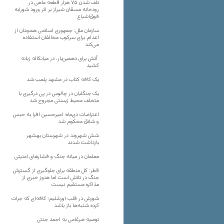
تلف شدن ۷۵ هزار قطعه ماهی در
رودخانه مسقان شیراز بر اثر ورود شورابه
فوق‌اشباع
سازمان ملل: جمهوری اسلامی همچنان از
اعدام برای سرکوب مخالفان استفاده
می‌کند
آتش برای دهمین‌بار، در میانکاله زبانه
کشید
یک کافه کتاب در مشهد پلمب شد
یک جنگلبان در چالوس در پی درگیری با
متخلف محیط زیستی مجروح شد
اعتراضات دی‌ماه؛ امیرحسین افرا به حبس
و شلاق محکوم شد
شش شهروند در شهرستان بهشهر
بازداشت شدند
معلمان در میانه جنگ و فشارهای امنیتی
قطر: کل منطقه برای جلوگیری از گسترش
جنگ در تلاش است اما هنوز خبری از
مذاکره مستقیم نیست
شورش در قلب اورشلیم؛ کافه‌ای که جرات
کرده شنبه‌ها باز باشد
توصیه ضرغامی به احمد جنتی