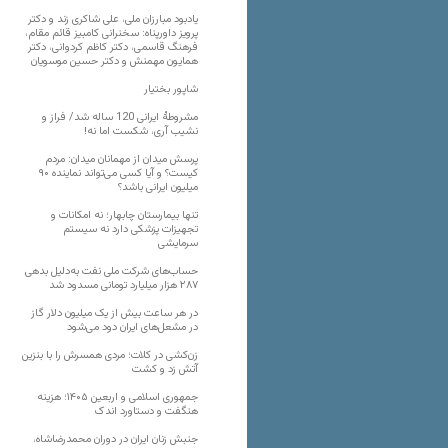
یادبود مبارزان ملی، علی شاکری زند و دکتر
پرویز داورپناه: سخنرانی کامبیز قائم مقام،
فرهنگ قاسمی، دکتر کاظم کردوانی، دکتر
همایون مهمنش و دکتر حسین موسویان
شاپور بختیار
مشروطۀ ایرانی 120 ساله شد/ فراز و
نشیب آری، شکست اما نه!
پرسش میدان از مهمانان میدان: مردم
کیست؟ و آیا کسی می‌تواند نماینده ۹۰
میلیون ایرانی باشد؟
تنها بیمارستان چابهار؛ نه امکانات و
تجهیزات پزشکی دارد نه سیستم
سرمایشی
حساب‌های شرکت ملی نفت به‌دلیل بدهی
۲۸۷ هزار میلیارد تومانی مسدود شد
در هر ساعت بیش از یک میلیون دلار گاز
در مشعل‌های ایران دود می‌شود
زن‌کشی در کلات؛ مردی همسرش را با بنزین
آتش زد و کشت
جمهوری اسلامی و اربعین ۱۴۰۵؛ هزینه
هنگفت و دستاورد اندک
جنبش زنان ایران در دوران محمدرضاشاه،