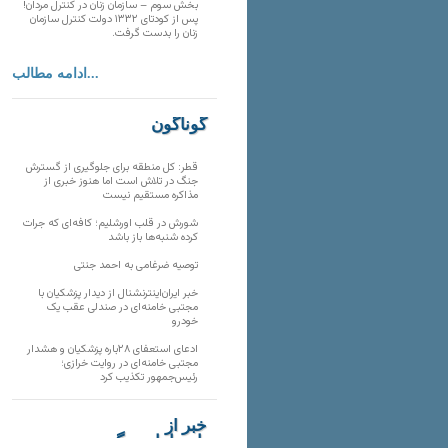
بخش سوم – سازمان زنان در کنترل مردان!
پس از کودتای ۱۳۳۲ دولت کنترل سازمان
زنان را بدست گرفت.
ادامه مطالب...
گوناگون
قطر: کل منطقه برای جلوگیری از گسترش
جنگ در تلاش است اما هنوز خبری از
مذاکره مستقیم نیست
شورش در قلب اورشلیم؛ کافه‌ای که جرات
کرده شنبه‌ها باز باشد
توصیه ضرغامی به احمد جنتی
خبر ایران‌اینترنشنال از دیدار پزشکیان با
مجتبی خامنه‌ای در صندلی عقب یک
خودرو
ادعای استعفای ۲۸باره پزشکیان و هشدار
مجتبی خامنه‌ای در روایت خرازی؛
رئیس‌جمهور تکذیب کرد
خبر از
تارنماهای دیگر