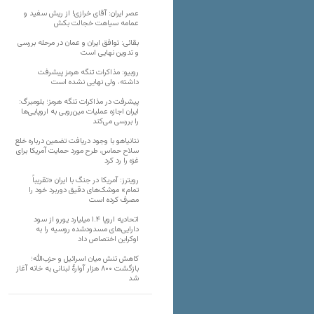
عصر ایران: آقای خرازی! از ریش سفید و
عمامه سیاهت خجالت بکش
بقائی: توافق ایران و عمان در مرحله بررسی
و تدوین نهایی است
روبیو: مذاکرات تنگه هرمز پیشرفت
داشته، ولی نهایی نشده است
پیشرفت در مذاکرات تنگه هرمز؛ بلومبرگ:
ایران اجازه عملیات مین‌روبی به اروپایی‌ها
را بررسی می‌کند
نتانیاهو با وجود دریافت تضمین درباره خلع
سلاح حماس، طرح مورد حمایت آمریکا برای
غزه را رد کرد
رویترز: آمریکا در جنگ با ایران «تقریباً
تمام» موشک‌های دقیق دوربرد خود را
مصرف کرده است
اتحادیه اروپا ۱.۴ میلیارد یورو از سود
دارایی‌های مسدودشده روسیه را به
اوکراین ‏اختصاص داد
کاهش تنش میان اسرائیل و حزب‌الله؛
بازگشت ۸۰۰ هزار آوارۀ لبنانی به خانه‌ آغاز
شد