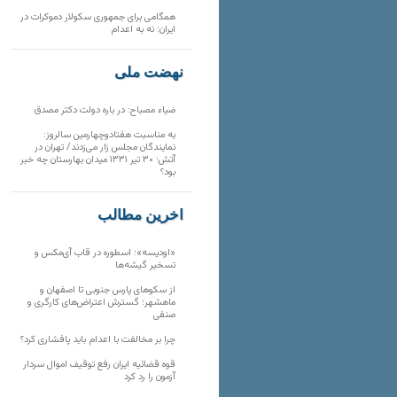
همگامی برای جمهوری سکولار دموکرات در
ایران: نه به اعدام
نهضت ملی
ضیاء مصباح: در باره دولت دکتر مصدق
به مناسبت هفتادوچهارمین سالروز:
نمایندگان مجلس زار می‌زدند/ تهران در
آتش؛ ۳۰ تیر ۱۳۳۱ میدان بهارستان چه خبر
بود؟
آخرین مطالب
«اودیسه»؛ اسطوره در قاب آی‌مکس و
تسخیر گیشه‌ها
از سکوهای پارس جنوبی تا اصفهان و
ماهشهر؛ گسترش اعتراض‌های کارگری و
صنفی
چرا بر مخالفت با اعدام باید پافشاری کرد؟
قوه قضائیه ایران رفع توقیف اموال سردار
آزمون را رد کرد