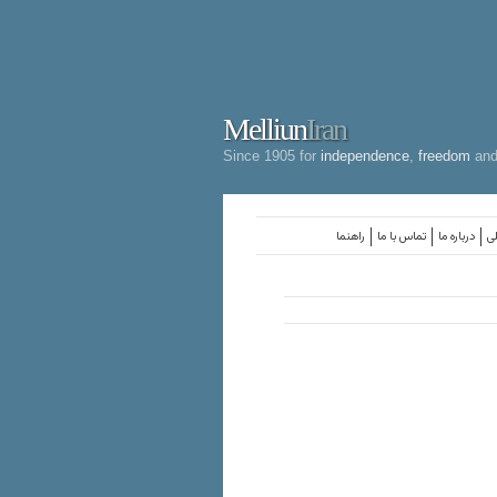
Melliun
Iran
Since 1905 for
independence
,
freedom
an
لی
درباره ما
تماس با ما
راهنما