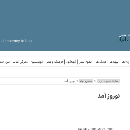
 ملی
ایران
d
democracy
in
Iran
مان‌ها
پیوندها
دیدگاه‌ها
حقوق بشر
گوناگون
فرهنگ و هنر
اپوزیسیون
معرفی کتاب
بین المل
سایت ملیون ایران
عکس اول
>
> نوروز آمد
نوروز آمد
-
Tuesday, 20th March, 2018