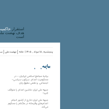
استقرار
حاکميت
هدف نهضت ملی 
است
پنجشنبه, ۱۵ مرداد , ۱۴۰۵ |
خانه
نهضت ملی
ساز
بیانیه
سازمان‌های
ملی
بیانیه مجامع اسلامی ایرانیان – در
محکومیت اعدام، سرکوب سیاسی–
اجتماعی، و نقض حقوق زنان
جبهه ملی ایران: ماشین اعدام را متوقف
کنید!
جبهه ملی ایران-خارج از کشور انجام
اعدام‌های وقیحانه در ملأِعام را محکوم
می‌کند