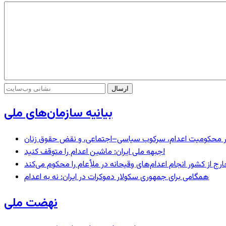
بیانیه سازمان‌های ملی
– در محکومیت اعدام، سرکوب سیاسی–اجتماعی، و نقض حقوق زنان
جبهه ملی ایران: ماشین اعدام را متوقف کنید!
رج از کشور انجام اعدام‌های وقیحانه در ملأِعام را محکوم می‌کند
همگامی برای جمهوری سکولار دموکرات در ایران: نه به اعدام
نهضت ملی