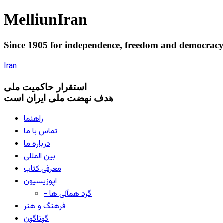
Melliun
Iran
Since 1905 for
independence
,
freedom
and
democrac
Iran
استقرار
حاکميت ملی
هدف نهضت ملی ایران است
راهنما
تماس با ما
درباره ما
بین المللی
معرفی کتاب
اپوزیسیون
- گرد همآئی ها
فرهنگ و هنر
گوناگون