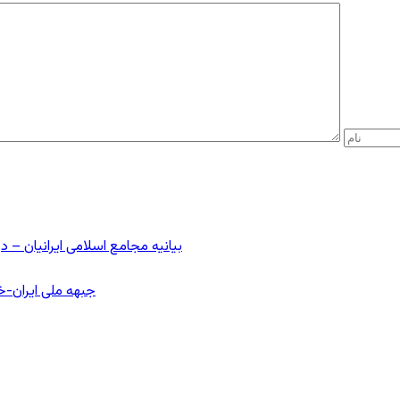
بیانیه مجامع اسلامی ایرانیان 
جبهه ملی ایران-خا