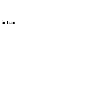
y
in
Iran