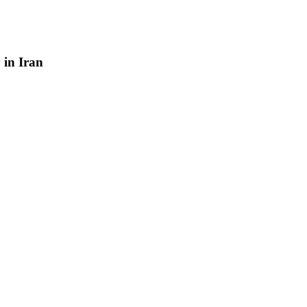
y
in
Iran