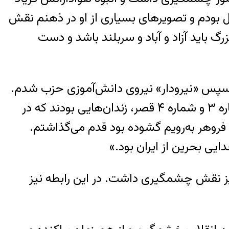
ل بودم و تصویرهای بسیاری از او در ذهنم نقش
 باید آزاد و آباد و سربلند باشد و دست
شبکه» و سپس «نیرودار» نیروی دانش‌‌آموزی حزب شدم.
از سال ۱۳۳۷ تا انقلاب ۱۳۵۷ یازده بار به زندان افتادم. قزل‌قلعه، کمیته مشترک ضد خرابکاری، شماره ۳ و شماره ۴ قصر، زندان‌هایی بودند که در
 فروهر به‌رویم گشوده بود قدم می‌گذاشتم.
یی بحرین از ایران بود.»
یز نقش چشمگیری داشت. در این رابطه نیز