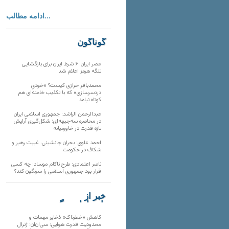
ادامه مطالب...
گوناگون
عصر ایران: ۶ شرط ایران برای بازگشایی
تنگه هرمز اعلام شد
محمدباقر خرازی کیست؟ «خودیِ
دردسرسازی» که با تکذیب خامنه‌ای هم
کوتاه نیامد
عبدالرحمن الراشد: جمهوری اسلامی ایران
در محاصره سه‌جبهه‌ای؛ شکل‌گیری آرایش
تازه قدرت در خاورمیانه
احمد علوی: بحران جانشینی، غیبت رهبر و
شکاف در حکومت
ناصر اعتمادی: طرح ناکام موساد: چه کسی
قرار بود جمهوری اسلامی را سرنگون کند؟
خبر از
تارنماهای دیگر
کاهش «خطرناک» ذخایر مهمات و
محدودیت قدرت هوایی؛ سی‌ان‌ان: ژنرال