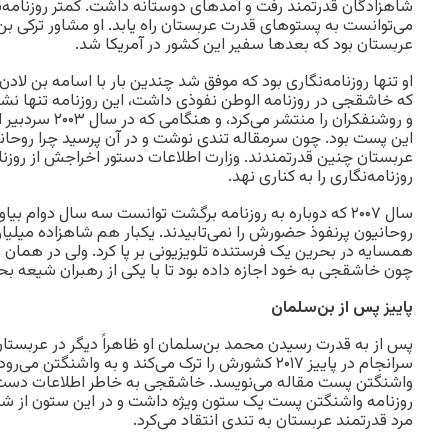
شاهزادگان قدرتمند رفت و آمدهای دوستانه داشت. کمتر روزنامه
می‌توانست به پستوهای قدرت عربستان راه یابد. او مشاور ترکی 
عربستان بود که بعدها سفیر این کشور در آمریکا شد.
او تنها روزنامه‌نگاری بود که موفق شد چندین بار با اسامه بن لاد
که خاشقجی در روزنامه الوطن نفوذی داشت، این روزنامه تنها نشری
این پست بود. چون سرمقاله تندی نوشت و در آن پرسید چرا روحا
عربستان چنین قدرتمندند. وزارت اطلاعات دستور اخراجش از روزنام
روزنامه‌نگاری را به کناری نهد.
سال ۲۰۰۷ که دوباره به روزنامه برگشت توانست سه سال دوام ب
روحانیون پرنفوذ حضورش را نمی‌تابیدند. یکبار هم شاهزاده میلیارد
همسایه در بحرین یک فرستنده تلویزیونی بر پا کرد. ولی در همان ر
چون خاشقجی به خود اجازه داده بود تا با یکی از رهبران شیعه ب
پاییز پس از بن‌سلمان
پس از به قدرت رسیدن محمد بن‌سلمان او ظاهراً دیگر در عربستان 
سرانجام در پاییز ۲۰۱۷ کشورش را ترک می‌کند و به واشنگتن 
واشنگتن پست مقاله می‌نویسد. خاشقجی به خاطر اطلاعات دست 
روزنامه واشنگتن پست یک ستون ویژه داشت و در این ستون از شی
مرد قدرتمند عربستان به تندی انتقاد می‌کرد.