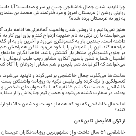
چرا ناپدید شدن جمال خاشقجی چنین پر سر و صداست؟ آیا داست
روایتی روشن از عربستان امروز و مرد قدرتمندش محمد بن‌سلمان اس
به زور به عربستان برده شده؟
هنوز نمی‌دانیم و تا روشن شدن واقعیت گمانه‌زنی‌ها ادامه دارد.
می‌خواسته با زن ترکی به نام خدیجه ازدواج کند و برای این کار به
داشته است. چندین بار به کنسولگری می‌رود و آخرین بار به او گف
مراجعه کند. این بار نامزدش را با خود می‌برد، تلفن همراهش هم را
در جلوی کنسولگری منتظر باز گشتش باشد. ظاهراً نگران حادثه‌ای
اطمینان شماره تلفن یاسین آتکای، مشاور رجب طیب اردوغان را ه
می‌خواهد که اگر نیامد هم پلیس و هم مشاور اردوغان را آگاه کند
ساعت‌ها می‌گذرد، جمال خاشقجی بر نمی‌گردد و ناپدید می‌شود. 
کنسولگری را ترک کرده ولی پلیس ترکیه به روزنامه واشنگتن پست م
خاشقجی به دست یک تیم ۱۵ نفره که با یک هواپیما
بودند، در سفارت کشته می‌شود و همین تیم جنازه‌اش را از سفارت 
اما جمال خاشقجی که بود که همه از دوست و دشمن حالا ناچارند
کنند؟
از ترکی الافیصل تا بن‌لادن
خاشقجی ۵۹ سال داشت و از مشهورترین روزنامه‌نگاران عربست