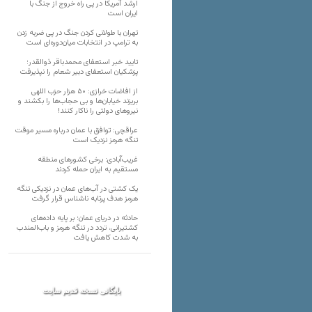
ارشد آمریکا در پی راه خروج از جنگ با
ایران است
تهران با طولانی کردن جنگ در پی ضربه زدن
به ترامپ در انتخابات میان‌دوره‌ای است
تایید خبر استعفای محمدباقر ذوالقدر؛
پزشکیان استعفای دبیر شعام را نپذیرفت
از افاضات خرازی: ۵۰ هزار حزب اللهی
بریزند خیابان‌ها و بی حجاب‌ها را بکشند و
نیرو‌های دولتی را ناکار کنند!
عراقچی: توافق با عمان درباره مسیر موقت
تنگه هرمز نزدیک است
غریب‌آبادی: برخی کشورهای منطقه
مستقیم به ایران حمله کردند
یک کشتی در آب‌های عمان در نزدیکی تنگه
هرمز هدف پرتابه ناشناس قرار گرفت
حادثه در دریای عمان؛ بر پایه داده‌های
کشتیرانی، تردد در تنگه هرمز و باب‌المندب
به شدت کاهش یافت
بایگانی نسخه قدیم سایت