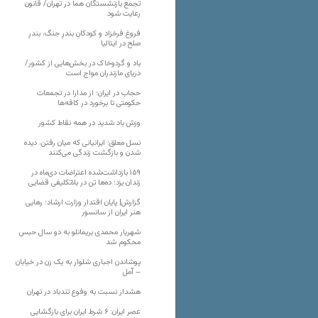
تجمع بازنشستگان هما در تهران/ قانون
رعایت شود
فروغ فرخزاد و کودکانِ بندرِ جنگ، بندرِ
صلح در ایتالیا
باد و گردوخاک در بخش‌هایی از کشور/
دریای مازندران مواج است
حجاب در ایران؛ از مدارا در تجمعات
حکومتی تا برخورد در کافه‌ها
وزش باد شدید در همه نقاط کشور
نسل معلق؛ ایرانیانی که میان رفتن، دیده
شدن و بازگشت زندگی می‌کنند
۱۵۹ بازداشت‌شده اعتراضات دی‌ماه در
زندان یزد؛ ده‌ها تن در بلاتکلیفی قضایی
گزارش| پایان اقتدار وزارت ارشاد؛ رهایی
هنر ایران از سانسور
شهریار محمدی بریمانلو به دو سال حبس
محکوم شد
پوشاندن اجباری شلوار به یک زن در خیابان
– آمل
هشدار نسبت به وفوع تندباد در تهران
عصر ایران: ۶ شرط ایران برای بازگشایی