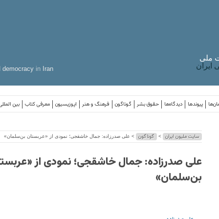
 ملی
ایران
d
democracy
in
Iran
ان‌ها
پیوندها
دیدگاه‌ها
حقوق بشر
گوناگون
فرهنگ و هنر
اپوزیسیون
معرفی کتاب
بین المللی
سایت ملیون ایران
گوناگون
>
> علی صدرزاده: جمال خاشقجی؛ نمودی از «عربستان بن‌سلمان»
علی صدرزاده: جمال خاشقجی؛ نمودی از «عربست
بن‌سلمان»