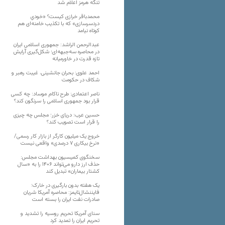
تنگه هرمز اعلام شد
محمدباقر خرازی کیست؟ «خودیِ
دردسرسازی» که با تکذیب خامنه‌ای هم
کوتاه نیامد
عبدالرحمن الراشد: جمهوری اسلامی ایران
در محاصره سه‌جبهه‌ای؛ شکل‌گیری آرایش
تازه قدرت در خاورمیانه
احمد علوی: بحران جانشینی، غیبت رهبر و
شکاف در حکومت
ناصر اعتمادی: طرح ناکام موساد: چه کسی
قرار بود جمهوری اسلامی را سرنگون کند؟
حسین عرب: دریای خزر؛ مجلس چه چیزی
را قرار است تصویب کند؟
خروج یک میلیون کارگر از بازار کار رسمی/
«نرخ بیکاری ۷ درصدی» واقعی نیست
سخنگوی کمیسیون بهداشت مجلس:
حذف ارز دارو می‌تواند ۱۴۰۶ را به «سال
کشتار بیماران» تبدیل کند
یک هفته بدون بارگیری در خارک؛
فایننشال‌تایمز: محاصره آمریکا شریان
صادرات نفت ایران را بسته است
سنای آمریکا تحریم روسیه را تشدید و
تحریم ایران را تمدید کرد