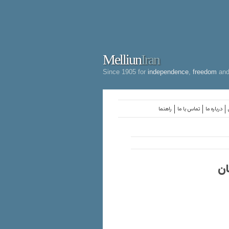
Melliun
Iran
Since 1905 for
independence
,
freedom
an
درباره ما
تماس با ما
راهنما
ان