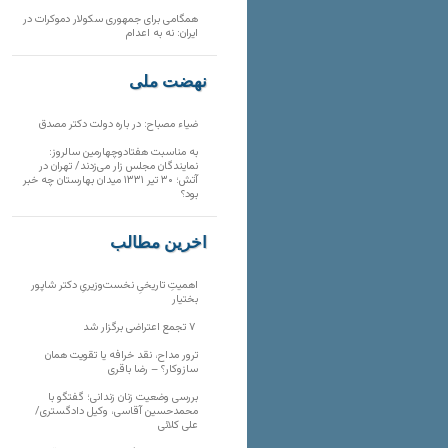
همگامی برای جمهوری سکولار دموکرات در
ایران: نه به اعدام
نهضت ملی
ضیاء مصباح: در باره دولت دکتر مصدق
به مناسبت هفتادوچهارمین سالروز:
نمایندگان مجلس زار می‌زدند/ تهران در
آتش؛ ۳۰ تیر ۱۳۳۱ میدان بهارستان چه خبر
بود؟
آخرین مطالب
اهمیتِ تاریخیِ نخست‌وزیریِ دکتر شاپور
بختیار
۷ تجمع اعتراضی برگزار شد
ترور مداح، نقد خرافه یا تقویت همان
سازوکار؟ – رضا باقری
بررسی وضعیت زنان زندانی؛ گفتگو با
محمدحسین آقاسی، وکیل دادگستری/
علی کلائی