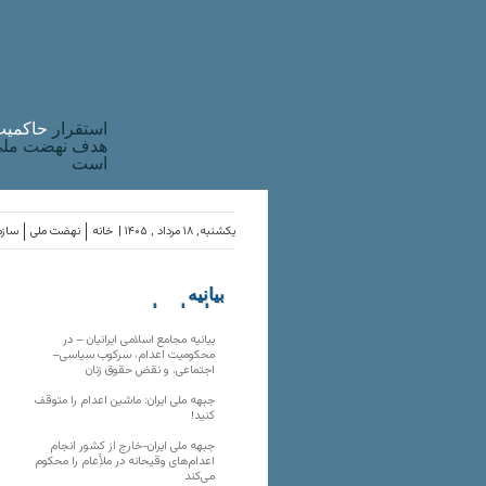
استقرار
حاکميت
هدف نهضت ملی 
است
یکشنبه, ۱۸ مرداد , ۱۴۰۵ |
خانه
نهضت ملی
سازم
بیانیه
سازمان‌های
ملی
بیانیه مجامع اسلامی ایرانیان – در
محکومیت اعدام، سرکوب سیاسی–
اجتماعی، و نقض حقوق زنان
جبهه ملی ایران: ماشین اعدام را متوقف
کنید!
جبهه ملی ایران-خارج از کشور انجام
اعدام‌های وقیحانه در ملأِعام را محکوم
می‌کند