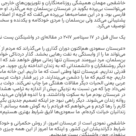
خاشقجی مهمان همیشگی روزنامه‌نگاران و تلویزیون‌های خارجی بو
می‌توانست بی‌پرده بگوید در عربستان بن‌سلمان چه می‌گذرد. او
فارسی بود. و در این مصاحبه‌ها بی‌پرده می‌گفت که گرچه از اص
پشتیبانی می‌کند ولی بن‌سلمان را مردی خودکامه و یکدنده و سخت
توصیف می‌کرد.
یک سال قبل در ۱۷ سپتامبر ۲۰۱۷ در مقاله‌ای در واشینگتن پست نوشت:
«عربستان سعودی هم‌اکنون دوران گذاری را می‌گذراند که مردم از آ
می‌تواند ما را از وابستگی به نفت رهایی بخشد. گذار دردناکی خ
بن‌سلمان، مرد نیرومند عربستان تنها زمانی موفق خواهد شد که ا
دیگر روشنفکران و دانشمندانی که به زندان انداخته یاری جوید. من
قدرتی نداریم. عریستان تنها وطنی است که ما داریم. این خانه
داریم. چه کنیم که ما را دشمن می‌پندارند. در زیر فشار دولت عربست
عربی یعنی الحیات دیگر مقالات هفتگی مرا چاپ نمی‌کند. دولت به م
نمی‌داد چرا که من نسبت به نزدیکی بیش از اندازه به ترامپ هشدا
در عربستان بودم مرا به سکوت واداشتند. و با اندوه فراوان می‌دی
روانه زندان می‌شوند. دیگر راهی نبود جز اینکه تصمیم جدیدی بگیرم
کارم را رها کردم و می‌خواهم که فریادم را به گوش همه برسانم. 
زندانیان خیانت کرده‌ام. ما سعودی‌ها لایق شرایط بهتری هستیم».
خاشقجی نمودی است از عربستان امروز، از روش حکمرانی و خودکا
شرایط دگراندیشان این کشور. و اینکه ما امروز از این همه چیزی 
پرنفوذی چون واشینگتن پست مدیونیم.