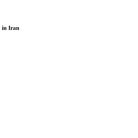
y
in
Iran