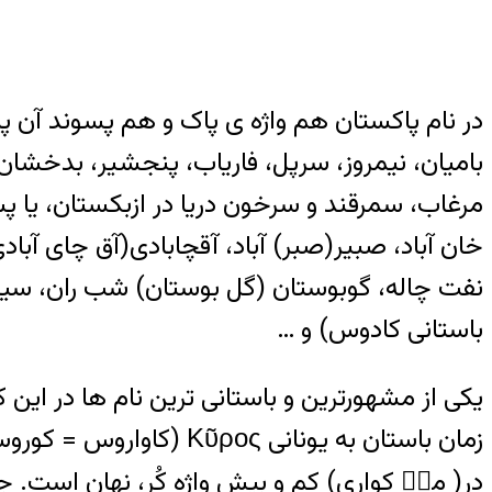
در نام پاکستان هم واژه ی پاک و هم پسوند آن پ
بامیان، نیمروز، سرپل، فاریاب، پنجشیر، بدخشان،
مرغاب، سمرقند و سرخون دریا در ازبکستان، یا پسون
خان آباد، صبیر(صبر) آباد، آقچابادی(آق چای آبادی
نفت چاله، گوبوستان (گل بوستان) شب ران، سیاز
باستانی کادوس) و …
یکی از مشهورترین و باستانی ترین نام ها در این
زمان باستان به یونانی Κῦρος (کاواروس = کوروس) به زبان ارمنی Կուր ( کورا) به زبان ترکی کُر (نه نابینا) به زبان گرجی
در( مت۫ کواری) کم و بیش واژه کُر، نهان است. 