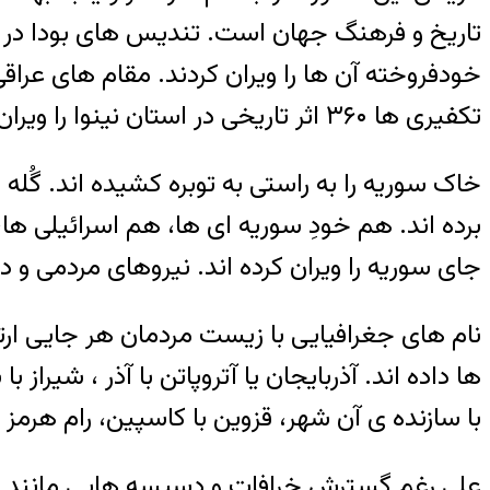
تاریخ و فرهنگ جهان است. تندیس های بودا در ب
تکفیری ها ۳۶۰ اثر تاریخی در استان نینوا را ویران کرده اند.
خاک سوریه را به راستی به توبره کشیده اند. گُله به
برده اند. هم خودِ سوریه ای ها، هم اسرائیلی 
جای سوریه را ویران کرده اند. نیروهای مردمی و دار 
نام های جغرافیایی با زیست مردمان هر جایی ارتباط
با سازنده ی آن شهر، قزوین با کاسپین، رام هرمز ب
علی رغم گسترش خرافات و دسیسه هایی مانند داع