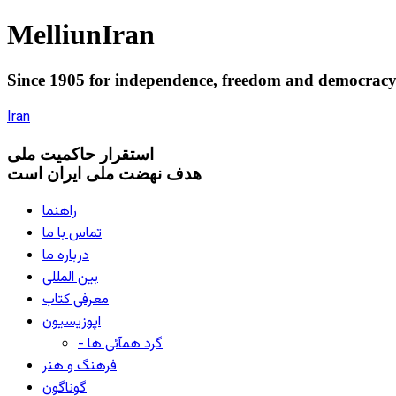
Melliun
Iran
Since 1905 for
independence
,
freedom
and
democrac
Iran
استقرار
حاکميت ملی
هدف نهضت ملی ایران است
راهنما
تماس با ما
درباره ما
بین المللی
معرفی کتاب
اپوزیسیون
- گرد همآئی ها
فرهنگ و هنر
گوناگون