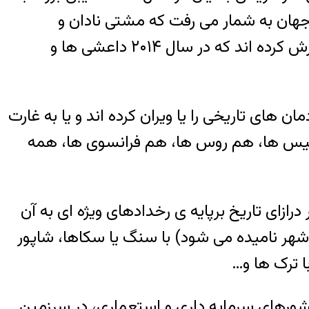
هان به شمار می رفت که مشتی نادان و
خودفروخته آن ها را ویران کردند. مقام های عراقی که خودشان شریک دزد و رفیق قافله هستند گزارش کرده اند که در سال ۲۰۱۴ داعشی ها و
ان های تاریخی را یا ویران کرده اند و یا به غارت
نگلیس ها، هم روس ها، هم فرانسوی ها، همه
درازای تاریخ برپایه ی رخدادهای ویژه ای به آن
جان یا آتروپاتن با آذر ، شیراز با شیر و رز ، سنگسر یا سنکسار ( از سال ۵۸ مهدی شهر نامیده می شود) با سنگ یا سکاها، شاپور
ا ترک ها و…
شورهای سرمایه داری و استعماری، در سرزمین