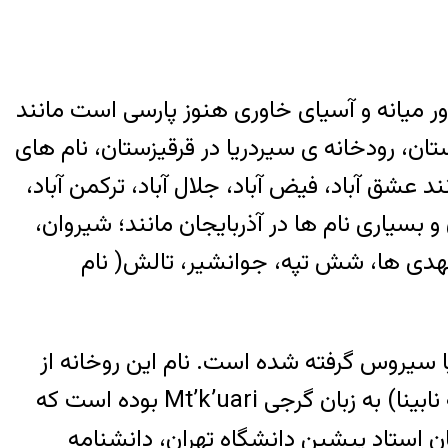
ور میانه و آسیای خاوری هنوز پارسی است مانند
تان، رودخانه ی سیردریا در قرقیزستان، نام های
د عشق آباد، فیض آباد، جلال آباد، ترکمن آباد،
و بسیاری نام ها در آذربایجان مانند؛ شیروان،
شهدی ها، شش تپه، جوانشیر، تالش( نام
یا سیروس گرفته شده است. نام این روخانه از
Mt’k’uari
بوده است
که
ن استاد پیشین دانشگاه تهران، دانشنامه