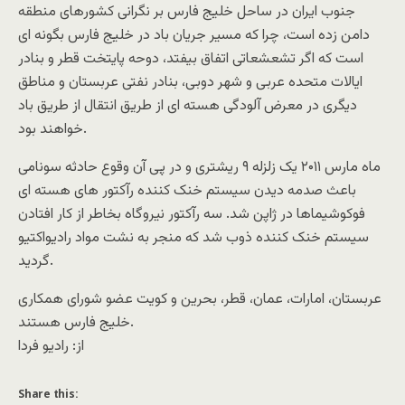
جنوب ايران در ساحل خليج فارس بر نگرانی کشورهای منطقه
دامن زده است، چرا که مسير جريان باد در خليج فارس بگونه ای
است که اگر تشعشعاتی اتفاق بيفتد، دوحه پايتخت قطر و بنادر
ايالات متحده عربی و شهر دوبی، بنادر نفتی عربستان و مناطق
ديگری در معرض آلودگی هسته ای از طريق انتقال از طريق باد
خواهند بود.
ماه مارس ۲۰۱۱ يک زلزله ۹ ريشتری و در پی آن وقوع حادثه سونامی
باعث صدمه ديدن سيستم خنک کننده رآکتور های هسته ای
فوکوشيماها در ژاپن شد. سه رآکتور نيروگاه بخاطر از کار افتادن
سيستم خنک کننده ذوب شد که منجر به نشت مواد راديواکتيو
گرديد.
عربستان، امارات، عمان، قطر، بحرين و کويت عضو شورای همکاری
خلیج فارس هستند.
از: راديو فردا
Share this: