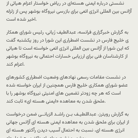
نشستی درباره ايمنی هسته‌ای در رياض خواستار اعزام هياتی از
آژانس بين المللی انرژی اتمی برای بازرسی نيروگاه بوشهر پس از زلزله
اخیر شده است.
به گزارش خبرگزاری فرانسه، عبدالطيف زَيانی، رئيس شورای همکار
ی خليج فارس در نشست اضطراری اين شورا در روز يکشنبه گفت
که این شورا از آژانس بین المللی انرژی اتمی خواسته است تا هياتی
از کارشناسان فنی برای ارزیابی خسارات احتمالی به نيروگاه بوشهر
اعزام کند.
در نشست مقامات رسمی نهادهای وضعيت اضطراری کشورهای
عضو شورای همکاری خليج فارس همچنین از ايران خواسته شده
است که هر چه زودتر تضمين های امنيتی نيروگاه بوشهر را با
ملحق شدن به معاهده «ايمنی هسته ای» ثابت کند.
به گزارش رويترز، عبداللطیـف بـن راشـد الزيانــی ضمن درخواست
از ايران برای ملحق شدن به معاهده ايمنی هسته ای آژانس جهانی
انرژی هسته ای، نسبت به احتمال آسيب ديدن رآکتور هسته ای