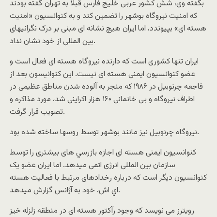
بگفته وی، شش کشور عربی خليج فارس قبلا به تهران گفته بودند
که امنيت نيروگاه بوشهر را تضمين کند و به کنوانسيون «امنيت
هسته ای» بپيوندد، اما ايران هيچ نشانه ای مبنی بر درک نگرانيهای
بين المللی از خود نشان نداد.
ايران تنها کشوری است که دارنده نيروگاه هسته ای فعال است و
عضو کنوانسيون ايمنی هسته ای نيست. اين کنوانيسون بعد از
فاجعه چرنوبيل در ۱۹۸۶ که منجر به آلوده شدن مناطق عظيمی در
اطراف نيروگاه و بی خانمانی ۱۶۰ هزار اکراينی شد، مورد مذاکره و
تصويب قرار گرفت.
نيروگاه چرنوبيل نيز مانند بوشهر توسط روسها ساخته شده بود.
کنوانسيون ايمنی هسته ای اجازه بازرسي های بيشتری را توسط
سازمان بين المللی انرژی اتمی ميدهد. اما ايران عضو يک
کنوانسيون ديگر است که درباره رخدادهای مرتبط با فعاليت هسته
اي اش، خود به آژانس گزارش ميدهد.
رويترز می نويسد که وجود رآکتور هسته ای در منطقه زلزله خيز