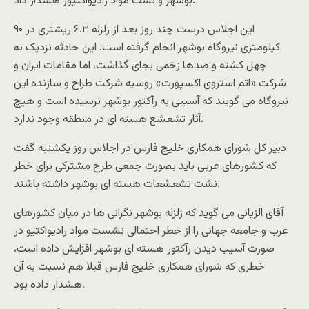
بوشهر و نشت مواد راديواکتيور هشدار داد.
اين اجلاس درست چند روز بعد از زلزله ۶.۳ ريشتری در ۹۰
کيلومتری نيروگاه بوشهر انجام گرفته است. اين حادثه نزدیک به
چهل کشته و صدها زخمی بجای گذاشت، اما مقامات ايران و
شرکت «اتم استروی اکسپورت» روسيه شرکت طراح و سازنده اين
نيروگاه می گويند که آسيبی به رآکتور بوشهر نرسيده است و هيچ
آثار تشعشع هسته ای در منطقه وجود ندارد.
دبير کل شورای همکاری خليج فارس در اجلاس روز يکشنبه گفت
که کشورهای عربی بايد بصورت جمعی طرح مشترکی برای خطر
نشت تشعشعات هسته ای بوشهر داشته باشند.
آقای الزيانی می گويد که زلزله بوشهر نگرانی ها در ميان کشورهای
عرب و جامعه جهانی را از خطر احتمالی نشست مواد راديواکتيو در
صورت آسيب ديدن رآکتور هسته ای بوشهر افزايش داده است،
خطری که شورای همکاری خليج فارس قبلا هم نسبت به آن
هشدار داده بود.