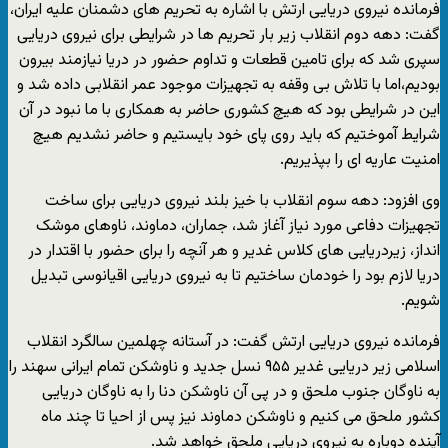
فرمانده نیروی دریایی ارتش با اشاره به تحریم های دشمنان علیه ایران،
گفت: دهه دوم انقلاب زیر بار تحریم ها در شرایطی برای نیروی دریایی
سپری شد که برای تامین قطعات و تداوم حضور در دریا نیازمند بیرون
بودیم،اما با تلاش بی وقفه به تجهیزات موجود عمر انقلابی داده شد و
این در شرایطی بود که هیچ کشوری حاضر به همکاری با ما نبود در آن
شرایط آموختیم که باید روی پای خود بایستیم و حاضر نشدیم هیچ
امنیت عاریه ای را بپذیریم.
وی افزود: دهه سوم انقلاب با خیز بلند نیروی دریایی برای ساخت
تجهیزات دفاعی مورد نیاز آغاز شد، جماران، دماوند، ناوهای موشک
انداز، زیردریایی های کلاس غدیر و هر آنچه را برای حضور با اقتدار در
دریا لازم بود را خودمان ساختیم تا به نیروی دریایی اقیانوسی تبدیل
شویم.
فرمانده نیروی دریایی ارتش گفت: در آستانه چهلمین سالگرد انقلاب
اسلامی زیر دریایی غدیر ۹۵۵ نسل جدید و ناوشکن تمام ایرانی سهند را
به ناوگان جنوب ملحق و در پی آن ناوشکن دنا را به ناوگان دریایی
کشور ملحق می کنیم و ناوشکن دماوند نیز پس از احیا تا چند ماه
آینده دوباره به نیروی دریایی ملحق خواهد شد.