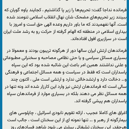
فرمانده نداجا گفت: تحریم‌ها را زیر پا گذاشتیم ، کجایند یاوه گویان که
ببینند زیر تحریم‌های مضحک شان نهال انقلاب اسلامی تنومند شده
است. آنها نفهمیدند که ما باور داریم وعده الهی حق است و امروز با
بیداری اسلامی در منطقه که الهام گرفته از حرکت رو به رشد ملت ایران
است در سرازیری افول افتاده‌اند.
فرماندهان ارتش ایران سالها دور از هرگونه تریبون بودند و معمولا در
بسیاری مسائل سیاسی و یا حتی نظامی مصاحبه و سخنرانی مطبوعاتی
و علنی نداشتند همین امر باعث این شائبه شده بود که این سپاه
پاسداران است که فقط در سیاست و همه مسائل اجتماعی و فرهنگی
و… دخالت دارد و ارتشدخالتی ندارد و ارتشی است ملی ، اکنون چند
سالی است که فرماندهان ارتش نیز وارد این کارزار شده اند ونه تنها در
همه مسائل نظر می دهند بلکه در بسیاری موارد از فرماندهان سپاه
پاسداران هم پیشی گرفته اند.
اغراق های کاملا عجیب ، ارائه تقویم نابودی اسرائیل ، چاپلوسی های
بیمارگونه از رهبر و … تنها نمونه ای از این سخنان است ، جالب است
هرچقدر این سخنان تبلیغاتی بیشتر می شود شاهد فسادهای روز