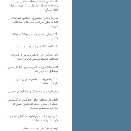
تلف شدن ۷۵ هزار قطعه ماهی در
رودخانه مسقان شیراز بر اثر ورود شورابه
فوق‌اشباع
سازمان ملل: جمهوری اسلامی همچنان از
اعدام برای سرکوب مخالفان استفاده
می‌کند
آتش برای دهمین‌بار، در میانکاله زبانه
کشید
یک کافه کتاب در مشهد پلمب شد
یک جنگلبان در چالوس در پی درگیری با
متخلف محیط زیستی مجروح شد
اعتراضات دی‌ماه؛ امیرحسین افرا به حبس
و شلاق محکوم شد
شش شهروند در شهرستان بهشهر
بازداشت شدند
معلمان در میانه جنگ و فشارهای امنیتی
قطر: کل منطقه برای جلوگیری از گسترش
جنگ در تلاش است اما هنوز خبری از
مذاکره مستقیم نیست
شورش در قلب اورشلیم؛ کافه‌ای که جرات
کرده شنبه‌ها باز باشد
توصیه ضرغامی به احمد جنتی