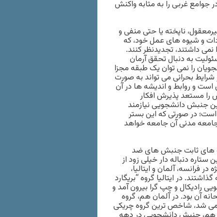
جوامع غربی را به مثابه واکنش
رمعقول، ناپخته یا حتی منفی و
ادات و شیوه های عمل خود، که
 نمی داشتند، تجدیدنظر کنند.
لیت به دنبال تحقق آرمان
جویان را نمی توان یک طبقه مجزا
 شرایط بحرانی می تواند به صورت
ست و روابط و اندیشه ها در آن
را مستعد پذیرش افکار
وین جنبش دانشجویی نیازمند
ست؛ در صورتی که این بستر
جامعه مدنی آن جامعه خواهد
 و ۷۰ میلادی، یکی از پایه های ثابت جنبش های ضد
ن ستاره دنباله دار خیلی زود از
ر فرانسه، آلمان و ایتالیا،
شتند. در ایتالیا گروه “بریگارد
 رادیکال و چپ گرا بیرون آمد و
نه آن بود. در آلمان هم، گروه
ه می شد، شاخص ترین گروه چریکی
کا هم، جنبش دانشجویی در دهه