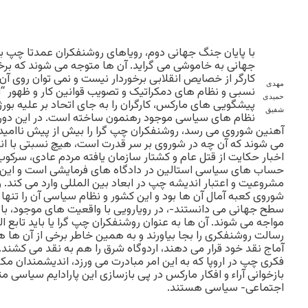
با پایان جنگ جهانی دوم، رویاهای روشنفکران عمدتا چپ
جهانی به خاموشی می گراید. آن ها متوجه می شوند که بر
کارگر از خصایص انقلابی برخوردار نیست و نمی توان روی آن 
مهدی
نسبی و نظام های دمکراتیک و تصویب قوانین کار و ظهور “
حمیدی
پیشگویی های مارکس، کارگران را به جای اتحاد بر علیه بور
شفیق
نظام های سیاسی موجود رهنمون ساخته است. در این دوران
آهنین شوروی می رسد، روشنفکران چپ گرا را بیش از پیش ناامید 
می شوند که آن چه در شوروی بر سر قدرت است، هیچ نسبتی با ان
اخبار حکایت از قتل عام و کشتار سازمان یافته مردم عادی، سرکو
حساب های سیاسی استالین در دادگاه های فرمایشی است و این اخ
مشروعیت و اعتبار اندیشه چپ در ابعاد بین المللی وارد می کند. 
شوروی کعبه آمال آن ها بود و این کشور و نظام سیاسی آن را تنها 
سطح جهانی می دانستند-، در رویارویی با واقعیت های موجود، با
مواجه می شوند. آن ها به عنوان روشنفکران چپ گرا یا باید تابع ال
رسالت روشنفکری را بجا بیاورند و به همین خاطر برخی از آن ها هم
آماج نقد خود قرار می دهند، اردوگاه شرق را هم به نقد می کشند
فکری چپ در اروپا که به این امر مبادرت می ورزد، اندیشمندان مک
بازخوانی آراء و افکار مارکس در پی بازسازی این پارادایم سیاسی
اجتماعی- سیاسی هستند.