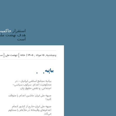
استقرار
حاکميت
هدف نهضت ملی 
است
پنجشنبه, ۱۵ مرداد , ۱۴۰۵ |
خانه
نهضت ملی
ساز
بیانیه
سازمان‌های
ملی
بیانیه مجامع اسلامی ایرانیان – در
محکومیت اعدام، سرکوب سیاسی–
اجتماعی، و نقض حقوق زنان
جبهه ملی ایران: ماشین اعدام را متوقف
کنید!
جبهه ملی ایران-خارج از کشور انجام
اعدام‌های وقیحانه در ملأِعام را محکوم
می‌کند