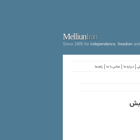
Melliun
Iran
Since 1905 for
independence
,
freedom
an
لی
درباره ما
تماس با ما
راهنما
نبش