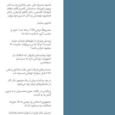
یادبود مبارزان ملی، علی شاکری زند و دکتر
پرویز داورپناه: سخنرانی کامبیز قائم مقام،
فرهنگ قاسمی، دکتر کاظم کردوانی، دکتر
همایون مهمنش و دکتر حسین موسویان
شاپور بختیار
مشروطۀ ایرانی 120 ساله شد/ فراز و
نشیب آری، شکست اما نه!
پرسش میدان از مهمانان میدان: مردم
کیست؟ و آیا کسی می‌تواند نماینده ۹۰
میلیون ایرانی باشد؟
تنها بیمارستان چابهار؛ نه امکانات و
تجهیزات پزشکی دارد نه سیستم
سرمایشی
حساب‌های شرکت ملی نفت به‌دلیل بدهی
۲۸۷ هزار میلیارد تومانی مسدود شد
در هر ساعت بیش از یک میلیون دلار گاز
در مشعل‌های ایران دود می‌شود
زن‌کشی در کلات؛ مردی همسرش را با بنزین
آتش زد و کشت
جمهوری اسلامی و اربعین ۱۴۰۵؛ هزینه
هنگفت و دستاورد اندک
جنبش زنان ایران در دوران محمدرضاشاه،