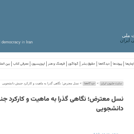
 ملی
ایران
d
democracy
in
Iran
مان‌ها
پیوندها
دیدگاه‌ها
حقوق بشر
گوناگون
فرهنگ و هنر
اپوزیسیون
معرفی کتاب
بین المل
سایت ملیون ایران
دیدگاه‌ها
>
> نسل معترض؛ نگاهی گذرا به ماهیت و کارکرد جنبش دانشجویی
نسل معترض؛ نگاهی گذرا به ماهیت و کارکرد ج
دانشجویی