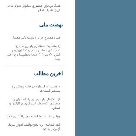
همگامی برای جمهوری سکولار دموکرات در
ایران: نه به اعدام
نهضت ملی
ضیاء مصباح: در باره دولت دکتر مصدق
به مناسبت هفتادوچهارمین سالروز:
نمایندگان مجلس زار می‌زدند/ تهران در
آتش؛ ۳۰ تیر ۱۳۳۱ میدان بهارستان چه خبر
بود؟
آخرین مطالب
«اودیسه»؛ اسطوره در قاب آی‌مکس و
تسخیر گیشه‌ها
از سکوهای پارس جنوبی تا اصفهان و
ماهشهر؛ گسترش اعتراض‌های کارگری و
صنفی
چرا بر مخالفت با اعدام باید پافشاری کرد؟
قوه قضائیه ایران رفع توقیف اموال سردار
آزمون را رد کرد