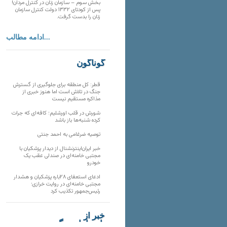
بخش سوم – سازمان زنان در کنترل مردان!
پس از کودتای ۱۳۳۲ دولت کنترل سازمان
زنان را بدست گرفت.
ادامه مطالب...
گوناگون
قطر: کل منطقه برای جلوگیری از گسترش
جنگ در تلاش است اما هنوز خبری از
مذاکره مستقیم نیست
شورش در قلب اورشلیم؛ کافه‌ای که جرات
کرده شنبه‌ها باز باشد
توصیه ضرغامی به احمد جنتی
خبر ایران‌اینترنشنال از دیدار پزشکیان با
مجتبی خامنه‌ای در صندلی عقب یک
خودرو
ادعای استعفای ۲۸باره پزشکیان و هشدار
مجتبی خامنه‌ای در روایت خرازی؛
رئیس‌جمهور تکذیب کرد
خبر از
تارنماهای دیگر