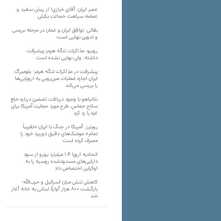
عصر ایران: آقای خرازی! از ریش سفید و
عمامه سیاهت خجالت بکش
بقائی: توافق ایران و عمان در مرحله بررسی
و تدوین نهایی است
روبیو: مذاکرات تنگه هرمز پیشرفت
داشته، ولی نهایی نشده است
پیشرفت در مذاکرات تنگه هرمز؛ بلومبرگ:
ایران اجازه عملیات مین‌روبی به اروپایی‌ها
را بررسی می‌کند
نتانیاهو با وجود دریافت تضمین درباره خلع
سلاح حماس، طرح مورد حمایت آمریکا برای
غزه را رد کرد
رویترز: آمریکا در جنگ با ایران «تقریباً
تمام» موشک‌های دقیق دوربرد خود را
مصرف کرده است
اتحادیه اروپا ۱.۴ میلیارد یورو از سود
دارایی‌های مسدودشده روسیه را به
اوکراین ‏اختصاص داد
کاهش تنش میان اسرائیل و حزب‌الله؛
بازگشت ۸۰۰ هزار آوارۀ لبنانی به خانه‌ آغاز
شد