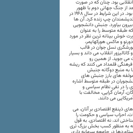
نقلابی بود. چنان که در صورت
د از جنگ جهانی دوم با ظهور
طبقه متوسط تمام پیش بینی های مارکس نادرست از آب درآمده بود. در این شرایط در سال ۱۹۶۸ در
 اندیشمندان چپ زنده کرد. آن ها
بیرون بیاورد. جنبش دانشجویی
 است که طبقه متوسط را به عنوان
رت خوش بینانه ترین نظر در مورد
ورنو و ماکس هورکهایمر،
شورشگری نسل جوان در قالب
اتالیزور انقلاب می داند و بسیار
می جوید. از همین رو
فرهنگی قلمداد می کنند که ریشه
ا به منبع دوگانه جنبش
 مولفه های بارز جنبش های
نشجویان در طبقه متوسط اشاره
نین ویژگی های جنبش دانشجویی دهه ۶۰ میلادی را در نفی نظام سیاسی و
ان، آرمان گرایی، مخالفت با
ریکایی می دانند.
ای ذینفع اقتصادی بر آنان، می
ات، احزاب سیاسی و حکومت را
ختی اند، نه اقتصادی. به قول
 به منظور کسب بخش بزرگ تری
ستاوردها در جامعه سرمایه داری