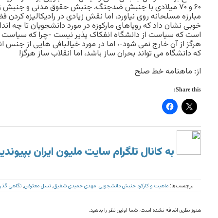
۶۰ و ۷۰ میلادی با جنبش ضدجنگ، جنبش حقوق مدنی و جنبش ز
مبارزه مسلحانه روی نیاورد، اما نقش زیادی در رادیکالیزه کردن 
خوبی نشان داد که رویاهای مارکوزه در مورد دانشجویان تا چه اندا
است که سیاست از دانشگاه انفکاک پذیر نیست -چرا که سیاست یک
هرگز از آن خارج نمی شود-، اما در مورد خیالبافی هایی از جنس 
که دانشگاه می تواند بحران ساز باشد، اما انقلاب ساز هرگز!
از: ماهنامه خط صلح
Share this:
به کانال تلگرام سایت ملیون ایران بپیوندی
ماهیت و کارکرد جنبش دانشجویی
مهدی حمیدی شفیق
نسل معترض
نگاهی گذرا
برچسب‌ها:
,
,
,
هنوز نظری اضافه نشده است. شما اولین نظر را بدهید.