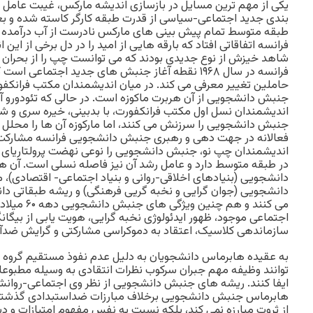
یکی از مهم ترین مسایل در بازسازی اندیشه مارکس، غیبت عامل ا
بندی جدید اجتماعی-سیاسی از قدرت طبقه کارگر کاسته شده و بع
فرانسه اتفاقاتی افتاد که بارقه هایی از امید را در دل برخی از این
شاهد خیزش از نوع جدیدی بودند که می توانست چپ را از بحران 
فرانسه در سال ۱۹۶۸ نقطه آغاز جنبش های جدید اجتماعی
حاملین تغییر معرفی می کند. در میان اندیشمندان مکتب فرانکفو
جنبش دانشجویی از آن هربرت ماکوزه است. در حالی که تئودورو آد
اندیشمندان نسل اول مکتب فرانکفورت، با بدبینی، خیره سری و 
جنبش دانشجویی را سرزنش می کنند، اما مارکوزه آن ها را محلل و ک
فعالانه در جهت دهی و رهبری جنبش دانشجویی فرانسه مشارکت 
اندیشمندان چپ نو، جنبش دانشجویی را نوعی نهضت پرولتاریای 
در طبقه متوسط دارد و عامل رشد آن نیز فاصله نسلی است. آن ه
دانشجویی (بنیادهای اخلاقی-روانی و بنیاد اجتماعی- اقتصادی)،
دانشجویی (جوان گرایی و نخبه گریی فرهنگی) و ریشه طبقاتی دا
می کنند و هم چ
اجتماعی موجود، ظهور ایدئولوژی نخبه گرایی، هویت یابی از بیگانگ
سازماندهی کلاسیک، اعتقاد به دموکراسی مشارکتی و گرایش ضدآم
به عقیده هابرماس دانشجویان به دلیل عدم نفوذ مستقیم گروه ه
توانند وظیفه مهم جبران سرکوب نظرات انتقادی به وسیله مطبوع
ایفا کنند. ریشه های جنبش دانشجویی از نظر وی اجتماعی-روانشنا
هابرماس جنبش دانشجویی برخلاف مبارزات ضداستبدادی گذشته
از ثروت مبارزه نمی کند، بلکه نسبت به نفس مفهوم امتیازات و د