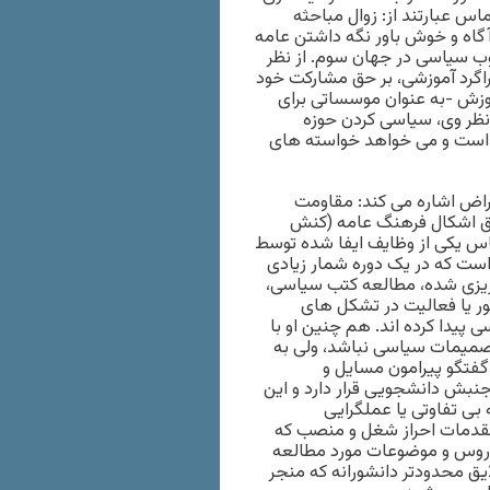
 عبارتند از: زوال مباحثه
گاه و خوش باور نگه داشتن عامه
وب سیاسی در جهان سوم. از نظر
راگرد آموزشی، بر حق مشارکت خود
آموزش -به عنوان موسساتی برای
نظر وی، سیاسی کردن حوزه
 است و می خواهد خواسته های
اض اشاره می کند: مقاومت
یق اشکال فرهنگ عامه (کنش
اس یکی از وظایف ایفا شده توسط
ست که در یک دوره شمار زیادی
ریزی شده، مطالعه کتب سیاسی،
 یا فعالیت در تشکل های
پیدا کرده اند. هم چنین او با
تصمیمات سیاسی نباشد، ولی به
فتگو پیرامون مسایل و
ش دانشجویی قرار دارد و این
 بی تفاوتی یا عملگرایی
مقدمات احراز شغل و منصب که
دروس و موضوعات مورد مطالعه
ق محدودتر دانشورانه که منجر