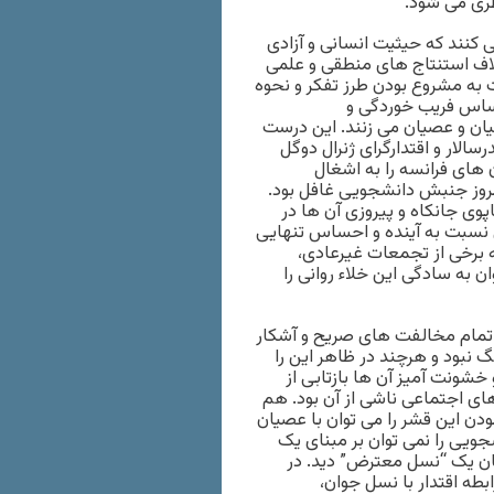
ظری می شود.
کنند که حیثیت انسانی و آزادی
خلاف استنتاج های منطقی و علمی
به مشروع بودن طرز تفکر و نحوه
حساس فریب خوردگی و
ان و عصیان می زنند. این درست
نسه در سال ۱۹۶۸ در برابر رژیم پدرسالار و اقتدارگرای ژنرال دوگل
 های فرانسه را به اشغال
ر بروز جنبش دانشجویی غافل بود.
وی جانکاه و پیروزی آن ها در
 نسبت به آینده و احساس تنهایی
 برخی از تجمعات غیرعادی،
به سادگی این خلاء روانی را
تمام مخالفت های صریح و آشکار
گ نبود و هرچند در ظاهر این را
شونت آمیز آن ها بازتابی از
ی اجتماعی ناشی از آن بود. هم
ن این قشر را می توان با عصیان
جویی را نمی توان بر مبنای یک
دگان یک “نسل معترض” دید. در
طه اقتدار با نسل جوان،