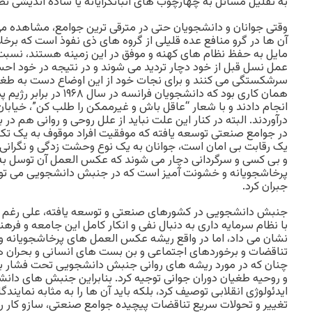
به تقلیل مسائل به چهارچوب های اثباتگرایانه یا ساده اندیشی ن
وقتی جوانان و دانشجویان حتی در مترقی ترین جوامع، مشاهده می 
آن ها در گرو منافع عده قلیلی از گروه های ذی نفوذ است که بر
مایل به حفظ نظام های کهنه و موفق در این زمینه هستند، نسبت 
عمل نسل قبل از خود دچار تردید می شوند و در نتیجه در خود ا
سرشکستگی می کنند و برای نجات خود از این اوضاع دست به طغی
همان کاری بود که دانشجویان فرا
انجام دادند و با شعار “عاقل باش و غیرممکن را طلب کن”، خیابان
درآوردند. البته در کنار این علت نباید از علل روحی و روانی هم د
در جوامع صنعتی توسعه یافته که موفقیت افراد موقوف به یک تکاپ
یک رقابت بی امان است، جوانان به یک نوع وحشت زدگی و نگرانی
و بی کسی و سرگردانی دچار می شوند که عکس العمل آن توسل به
پرخاشجویانه و خشونت آمیز است که در جنبش دانشجویی می توان 
جبران کرد.
جنبش دانشجویی در کشورهای صنعتی و توسعه یافته، علی رغم 
با نظام سرمایه داری به دنبال نفی و انکار کامل این جامعه و فرهن
نشان می داد، اما در واقع ریشه عکس العمل های پرخاشجویانه و خ
تناقضات و برخوردهای اجتماعی و بن بست های انسانی و بحران ها
چنان که در مورد ریشه های روانی جنبش دانشجویی تحت فشار بود
و روحیه طغیان دوران جوانی توجیه کرد. بنابراین جنبش های دانش
ایدئولوژی انقلابی توصیف کرد، بلکه باید آن ها را به مثابه نماین
تغییر و تحولات سریع تناقضات پیچیده جوامع صنعتی، سازو کار راب