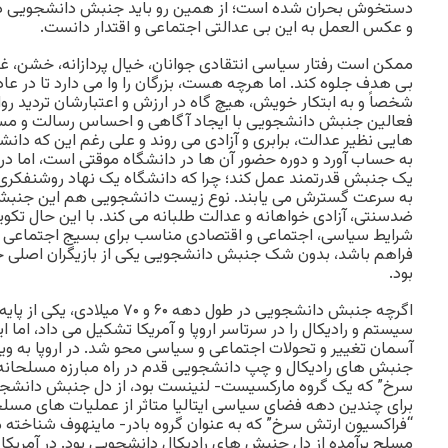
دستخوش بحران شده است؛ از همین رو باید جنبش دانشجویی در 
و عکس العمل به این بی عدالتی اجتماعی و اقتدار دانست.
ممکن است رفتار سیاسی انتقادی جوانان، خیال پردازانه، خشن، غی
بی هدف جلوه کند. اما هرچه هست، بزرگان را وا می دارد تا در ع
شخصاً و به ابتکار خویش، هیچ گاه در ارزش و اعتبارشان تردید روا
فعالین جنبش دانشجویی با ایجاد آگاهی و احساس رسالت و مسئو
هایی نظیر عدالت، برابری و آزادی می روند و علی رغم این که دانش
به حساب آورد و دوره حضور آن ها در دانشگاه موقتی است، اما در
یک جنبش قدرتمند عمل کند؛ چرا که دانشگاه یک نهاد روشنفکری ا
به سرعت گسترش می یابند. نوع زیست دانشجویی هم این جنبش 
ضدسنتی، آزادی خواهانه و عدالت طلبانه می کند. با این حال تک
شرایط سیاسی، اجتماعی و اقتصادی مناسب برای بسیج اجتماعی ا
فراهم باشد، بدون شک جنبش دانشجویی یکی از بازیگران اصلی 
بود.
اگرچه جنبش دانشجویی در طول دهه ۶۰
سیستم و رادیکال را در سرتاسر اروپا و آمریکا تشکیل می داد، اما ای
آسمان تغییر و تحولات اجتماعی و سیاسی محو شد. در اروپا به ویژه د
جنبش های رادیکال و چپ دانشجویی قدم در راه مبارزه مسلحانه گذا
سرخ” که یک گروه مارکسیست- لنینست بود، از دل جنبش دانشجویی
برای چندین دهه فضای سیاسی ایتالیا متاثر از عملیات های مسلحا
“فراکسیون ارتش سرخ” که به عنوان گروه بادر- ماینهوف شناخت
مسلح برآمده از دل جنبش های رادیکال دانشجویی بود. در آمری