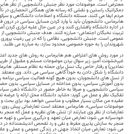
معترض است. موضوعات مورد نظر جنبش دانشجویی از نظر هابرماس
دمکراتیک راستین و نقشی که رسانه های همگانی انحصاری در ناآ
مردم ایفا می کنند، مسئله دانشگاه و اصلاحات دانشگاهی و سرک
هابرماس، دانشجویان باید با وارد کردن مسایل سیاسی در درون ف
در اداره دانشگاه پافشاری کنند و در عین حال علیه ابزاری کردن 
تربیت نخبگان اجتماعی- مبارزه کنند. هدف جنبش دانشجویی از 
عمومی است. جنبش دانشجویی، نظامی را که در پی رعیت پروری
شهروندان را به حوزه خصوصی محدود سازد، به مبارزه می طلبد.
در مورد روش های اعتراض هم هابرماس به روش های جدید اعتر
غیرخشونت آمیز، زیر سوال بردن موضوعات مسلم و مقبول از طر
نمادین) و رفتار خاص یک نسل برای حمله به نظام مستقر. هابرم
دانشگاه را شکل دادن به خودآگاهی سیاسی می داند. وی معتقد ا
از نسل های دانشجویان، بدون هیچ گونه فعالیت سیاسی برنامه 
بدون آموزش سیاسی، بدون مداخله در مسایل سیاسی، بدون حضور
سیاسی دانشجویی، و صرفاً به خاطر حضور در دانشگاه ذهن سیاسی 
تفکیک نظر و عمل می گوید: «شاید دانشگاه محل ارائه یا عرضه 
عقیده من مکان بسیار مطلوب و مناسبی خواهد بود برای بحث و گ
موضوعات سیاسی». هابرماس معتقد است تعارضاتی پیش روی جنب
تعارضات از نظر وی عبارتند از: تنش های نظریه و عمل که منجر به
خودسرانه می شود؛ تعارض میان تعهد و درگیری سیاسی و تهیه 
منجر به سازش پذیری مفرط و نفی و رد تفحص اندیشمندانه در 
می شود؛ تعارض میان اتخاذ جهتی در زندگی عمومی و عملی و علای