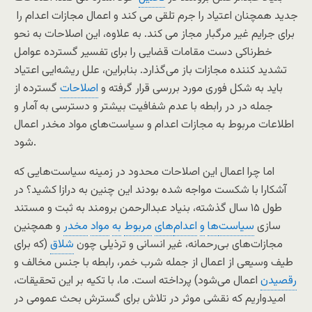
جدید همچنان اعتیاد را جرم تلقی می کند و اعمال مجازات اعدام را
برای جرایم غیر مرگبار مجاز می کند. به علاوه، این اصلاحات به نحو
خطرناکی دست مقامات قضایی را برای تفسیر گسترده عوامل
تشدید کننده مجازات باز می‌گذارد. بنابراین، علل ریشه‌ایی اعتیاد
باید به شکل فوری مورد بررسی قرار گرفته و
اصلاحات
گسترده از
جمله در در رابطه با عدم شفافیت بیشتر و دسترسی به آمار و
اطلاعات مربوط به مجازات اعدام و سیاست‌های مواد مخدر اعمال
شود.
اما چرا اعمال این اصلاحات محدود در زمینه سیاست‌هایی که
آشکارا با شکست مواجه شده بودند این چنین به درازا کشید؟ در
طول ۱۵ سال گذشته، بنیاد عبدالرحمن برومند به ثبت و مستند
سازی
سیاست
ها
و
اعدام
های
مربوط
به
مواد
مخدر
و همچنین
مجازات‌های بی‌رحمانه، غیر انسانی و ترذیلی چون
شلاق
(که برای
طیف وسیعی از اعمال از جمله شرب خمر، رابطه با جنس مخالف و
رقصیدن
اعمال می‌شود) پرداخته است. ما، با تکیه بر این تحقیقات،
امیدواریم که نقشی موثر در تلاش‌ برای گسترش بحث عمومی در