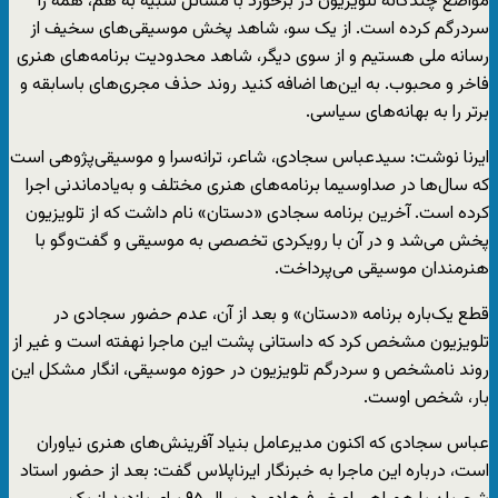
مواضع چندگانه تلویزیون در برخورد با مسائل شبیه به هم، همه را
سردرگم کرده است. از یک سو، شاهد پخش موسیقی‌های سخیف از
رسانه ملی هستیم و از سوی دیگر، شاهد محدودیت برنامه‌های هنری
فاخر و محبوب. به این‌ها اضافه کنید روند حذف مجری‌های باسابقه و
برتر را به بهانه‌های سیاسی.
ایرنا نوشت: سیدعباس سجادی، شاعر، ترانه‌سرا و موسیقی‌پژوهی است
که سال‌ها در صداوسیما برنامه‌های هنری مختلف و به‌یادماندنی اجرا
کرده است. آخرین برنامه سجادی «دستان» نام داشت که از تلویزیون
پخش می‌شد و در آن با رویکردی تخصصی به موسیقی و گفت‌وگو با
هنرمندان موسیقی می‌پرداخت.
قطع یک‌باره برنامه «دستان» و بعد از آن، عدم حضور سجادی در
تلویزیون مشخص کرد که داستانی پشت این ماجرا نهفته است و غیر از
روند نامشخص و سردرگم تلویزیون در حوزه موسیقی، انگار مشکل این
بار، شخص اوست.
عباس سجادی که اکنون مدیرعامل بنیاد آفرینش‌های هنری نیاوران
است، درباره این ماجرا به خبرنگار ایرناپلاس گفت: بعد از حضور استاد