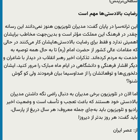
سطحی‌ترینش!
رضایت بالادستی‌ها مهم است
این ترانه‌سرا در پایان گفت: مدیران تلویزیون هنوز نمی‌دانند این رسانه
چقدر در فرهنگ این مملکت مؤثر است و بدین‌جهت مخاطب برایشان
اهمیتی ندارد و فقط برای رضایت بالادستی‌هایشان کار می‌کنند در حالی
که مقامات عالی کشور از حضرت امام (ره) تا به حال همه توصیه به
خدمت به مردم کرده‌اند. تذکرات اخیر رهبر انقلاب در دیدار با شاعران و
دیگر اقشار فرهنگی و دانشگاهی در ایام ماه مبارک را مرور کنید، ایشان
دلخوری‌ها و توقعاتشان را از صداوسیما بیان فرمودند ولی کو گوش
شنوا؟
اما الان در تلویزیون برخی مدیران به دنبال راضی نگه داشتن مدیران
بالادستی خود هستند که باعث تعجب و تأسف است و وضعیت اخیر
رادیو و تلویزیون باید به‌جای جمله معروف: هر سال دریغ از پارسال،
باید گفت: هر روز بدتر از دیروز!
از: عصر ایران