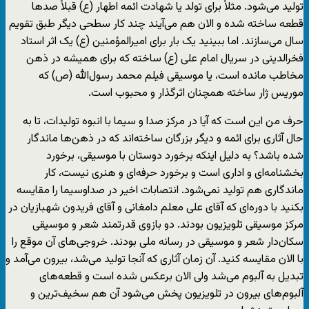
تولید می‌شود. مثلاً برای تولد یا شهادت ائمه اطهار (ع) قبلاً صدها
قطعه ساخته شده و الان هم می‌آیند چند کار سطحی دیگر طبق تقویم
سال می‌سازند. اما ببینید یک بار برای امیرالمؤمنین (ع) یک اثر استاد
فخرالدینی در سریال امام علی (ع) ساخته که برای همیشه در ذهن
مخاطب مانده است، یا موسیقی فیلم محمد رسول‌الله (ص) که
موریس ژار ساخته همچنان اثرگذار و محبوب است.
حرف من این است که آیا در مرکز صدا و سیما با انبوه تولیدات، تا به
حال آثاری برای ائمه و دیگر بزرگان ساخته‌اند که در ذهن‌ها ماندگار
شده باشد؟ به دلیل اینکه برخورد دوستان با موسیقی، برخورد
بخشنامه‌ای و اداری است و برخورد حرفه‌ای و هنری نیست، کار
ماندگاری هم تولید نمی‌شود. انتصابات اخیر در صداوسیما را مقایسه
بکنید با دوره‌ای که آقای علی معلم دامغانی و آقای فریدون شهبازیان در
مرکز موسیقی تلویزیون بودند. دو بازوی قدرتمند شعر و موسیقی
سکان‌دار شعر و موسیقی در رسانه ملی بودند. خروجی‌های آن موقع را
با الان مقایسه کنید. آن زمان آثاری که آنجا تولید می‌شد، بیرون می‌آمد و
تبدیل به آلبوم می‌شد ولی الان برعکس شده است و قطعه‌های
آلبوم‌های بیرون در تلویزیون پخش می‌شود آن هم سخیف‌ترین و