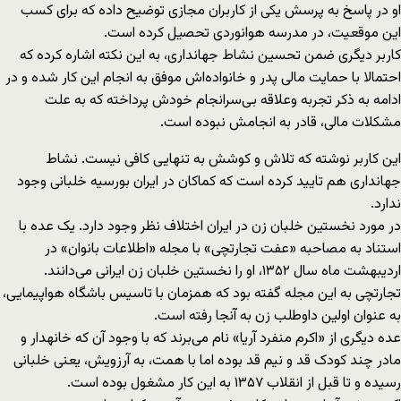
او در پاسخ به پرسش یکی از کاربران مجازی توضیح داده که برای کسب
این موقعیت، در مدرسه هوانوردی تحصیل کرده است.
کاربر دیگری ضمن تحسین نشاط جهانداری، به این نکته اشاره کرده که
احتمالا با حمایت مالی پدر و خانواده‌‌اش موفق به انجام این کار شده و در
ادامه به ذکر تجربه وعلاقه بی‌سرانجام خودش پرداخته که به علت
مشکلات مالی، قادر به انجامش نبوده است.
این کاربر نوشته که تلاش و کوشش به تنهایی کافی نیست. نشاط
جهانداری هم تایید کرده است که کماکان در ایران بورسیه خلبانی وجود
ندارد.
در مورد نخستین خلبان زن در ایران اختلاف نظر وجود دارد. یک عده با
استناد به مصاحبه «عفت تجارتچی» با مجله «اطلاعات بانوان» در
اردیبهشت ماه سال ۱۳۵۲، او را نخستین خلبان زن ایرانی می‌دانند.
تجارتچی به این مجله گفته بود که هم‎زمان با تاسیس باشگاه هواپیمایی،
به عنوان اولین داوطلب زن به آن‎جا رفته است.
عده دیگری از «اکرم منفرد آریا» نام می‌برند که با وجود آن که خانه‏دار و
مادر چند کودک قد و نیم قد بوده اما با همت، به آرزویش، یعنی خلبانی
رسیده و تا قبل از انقلاب ۱۳۵۷ به این کار مشغول بوده است.