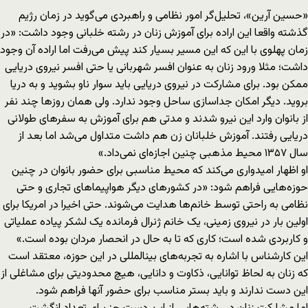
«حسین آرین»، تحلیل‌گر امور نظامی و راهبردی می‌گوید در زمان رژیم
گذشته واقعا این اراده برای آموزش زنان در رشته خلبانی وجود داشت: «در
زمان پهلوی با این که این مسیر بسیار کند پیش می‌رفت اما اراده آن وجود
داشت؛ مثلا ورود زنان به عنوان افسر شهربانی یا حتی افسر نیروی دریایی
ممکن بود. برای مشارکت در نیروی دریایی باید سوار ناو بشوید و به دریا
بروید. دیگر امکان جداسازی ساحل وجود ندارد. ولی همان روزها چند نفر
از بانوان وارد این نیرو شدند و مدتی هم برای آموزش به سفرهای طولانی
دریایی رفتند. آموزش خلبانان زن هم داشت متداول می‌شد اما بعد از
سال ۱۳۵۷ محیط مذهبی چنین اجازه‌‌ای نمی‌داد.»
او اظهار امیدواری می‌کند که محیط مناسبی برای حضور بانوان در چنین
حوزه‌هایی فراهم شود: «در کشورهای دیگر هواپیماهای تجاری و حتی
نظامی به راحتی توسط خانم‌ها هدایت می‌شوند. حتی اخیرا در امریکا برای
اولین بار در نیروی زمینی، یک خانم ژنرال فرمانده یک لشکر پیاده عملیاتی
و کاربردی شده است؛ کاری که تا به حال در انحصار مردان بوده است.»
این کارشناس با اشاره به تجربه‌های بین‎المللی در این حوزه، معتقد است
که زنان به لحاظ توانایی، ذکاوت و دانایی، هیچ محدودیتی برای مشاغلی از
این دست ندارند و باید بستر مناسب برای حضور آن‎ها فراهم شود.