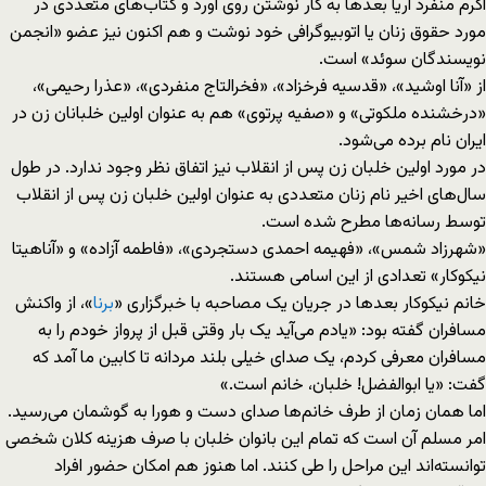
اکرم منفرد آریا بعدها به کار نوشتن روی آورد و کتاب‌های متعددی در
مورد حقوق زنان یا اتوبیوگرافی‌ خود نوشت و هم اکنون نیز عضو «انجمن
نویسندگان سوئد» است.
از «آنا اوشید»، «قدسیه فرخزاد»، «فخرالتاج منفردی»، «عذرا رحیمی»،
«درخشنده ملکوتی» و «صفیه پرتوی» هم به عنوان اولین خلبانان زن در
ایران نام برده می‌شود.
در مورد اولین خلبان زن پس از انقلاب نیز اتفاق نظر وجود ندارد. در طول
سال‌های اخیر نام زنان متعددی به عنوان اولین خلبان زن پس از انقلاب
توسط رسانه‌ها مطرح شده است.
«شهرزاد شمس»، «فهیمه احمدی دستجردی»، «فاطمه آزاده» و «آناهیتا
نیکوکار» تعدادی از این اسامی هستند.
خانم نیکوکار بعدها در جریان یک مصاحبه با خبرگزاری «
برنا
»، از واکنش
مسافران ‌گفته بود: «یادم می‌آید یک بار وقتی قبل از پرواز خودم را به
مسافران معرفی کردم، یک صدای خیلی بلند مردانه تا کابین ما آمد که
گفت: «یا ابوالفضل! خلبان، خانم است.»
اما همان زمان از طرف خانم‌ها صدای دست و هورا به گوش‎مان می‌رسید.
امر مسلم آن است که تمام این بانوان خلبان با صرف هزینه کلان شخصی
توانسته‌‌اند این مراحل را طی کنند. اما هنوز هم امکان حضور افراد