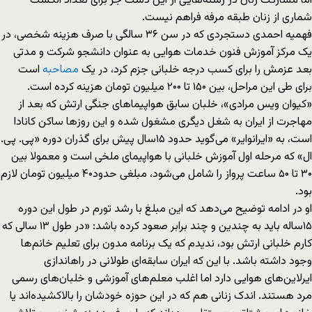
اما مشارکت زنان در رشته‌هایی از این دست جز برای تعداد انگشت
شماری از زنان طبقه مرفه فراهم نیست.
فهمیه احمدی دستجردی که در سن ۳۶ سالگی با صرف هزینه شخصی، در
یک مرکز آموزش فنون خدمات هوایی به عنوان دانشجو شرکت و مدتی
بعد عزمش را برای کسب درجه خلبانی جزم کرد، در یک
مصاحبه
است
برای طی این مراحل، بین ۱۵۰ تا ۲۰۰ میلیون تومان هزینه کرده است.
«کیوان ویس مرادی»، خلبان سابق هواپیماهای جنگی ارتش که بعد از
مهاجرت از ایران به شغل دیگری مشغول شده و این روزها ساکن کانادا
است، به «ایران‎وایر» می‌گوید حدود ۱۵سال پیش برای گذران دوره «پی. پی.
ال» که مرحله اول آموزش خلبانی با هواپیمای ملخی است و معمولا بین
۳۰ تا ۵۰ ساعت پرواز را شامل می‌شود، مبلغی حدود۴۰ میلیون تومان لازم
بود.
او در ادامه توضیح می‌دهد که این مبلغ با رشد تورم در طول این دوره
۱۵ساله باید به چندین و چند برابر صعود کرده باشد: «در طول ۱۳ سالی که
کارم خلبانی ارتش بود، ندیدم که یک برنامه مدون برای تعلیم خانم‌ها
وجود داشته باشد. با این که ایران سابقه‌‌ای طولانی در راه‎اندازی
ایرلاین‌های هوایی دارد اما اغلب معلم‌های آموزشی و خلبان‌های رسمی
مرد هستند. اندک زنانی هم که در این حوزه خودشان را بالاکشیده‌‌اند یا