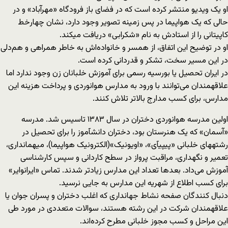
او یک ویدیو منتشر کرده است که در فضای باز فرودگاه «مهرآباد» و در
حالی که یک هواپیما در پس زمینه تصویر وجود دارد، نشان چهارخط
کاپیتانی را از استادش به نام «شکرابی» دریافت می‎کند.
او در توضیح این اتفاق، از همسر و خانواده‌‌اش به خاطر همراهی و هم‌دلی
در این مسیر سخت، تشکر و قدردانی کرده است.
در ایران تحصیل یا بورسیه رسمی برای آموزش خلبانان زن وجود ندارد اما
علاقه‎مندان می‌توانند با ورود به مدارس هوانوردی و پرداخت هزینه این
مدارس، برای کسب مدارج بالاتر تلاش کنند.
اولین مدرسه هوانوردی دختران در سال ۱۳۸۳ تاسیس شد. مدرسه
«آسمان» که یک هنرستان بود، دختران دانش‎آموز را برای تحصیل در
رشته‎های خلبانی «پی‎پی‎آی»، «اویونیک»(الکترونیک هواپیما)، میهمان‎داری،
تعمیر و نگه‎داری، مراقبت پرواز در سطح کاردانی و سپس کارشناسی
آموزش می‌داد. بعدها تعداد این مدارس زیادتر شدند. تماس «ایران‎وایر»
برای کسب اطلاع از شهریه این مدارس به جایی نرسید.
دنبال کنندگان صفحه نشاط جهانداری که اغلب دختران و پسران جوان یا
علاقه‎مندان شرکت در این رشته هستند، سوالات متعددی در مورد طی
این مراحل و کسب مجوز خلبانی مطرح کرده‌اند.