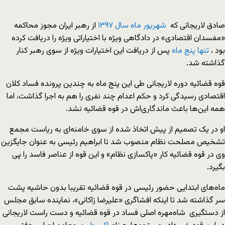
صادق لاریجانی که
شهریور
ماه
سال
۱۳۹۷
از رهبر ایران مجوز محاکمه
«مفسدان اقتصادی» در دادگاهی ویژه با اختیاراتی ویژه را دریافت کرده
بود ،
تنها
پنج
ماه
پس از دریافت این اختیارات ویژه از سوی رهبر کنار
گذاشته شد.
قوه قضائیه دوره لاریجانی طی این پنج ماه به چندین پرونده فساد کلان
اقتصادی رسیدگی کرد و حکم اعدام چند نفری را هم به اجرا گذاشت، اما
همه این‌ها باعث ماندگاری‌اش در قوه قضائیه نشد.
او در یک تصمیم از پیش اتخاذ شده از سوی خامنه‌ای به ریاست مجمع
تشخیص مصلحت نظام منصوب شد تا ابراهیم رئیسی به عنوان جایگزین
وی در قوه قضائیه کار «پاکسازی نظام» و این قوه از عناصر فاسد را پی
بگیرد.
ماه‌های ابتدایی حضور رئیسی در قوه قضائیه تقریبا بدون حاشیه پشت
سر گذاشته شد تا اینکه افشاگری «علیرضا زاکانی»، نماینده سابق مجلس
از دستگیری شاه‌مهره اصلی فساد در قوه قضائیه و دست راست لاریجانی