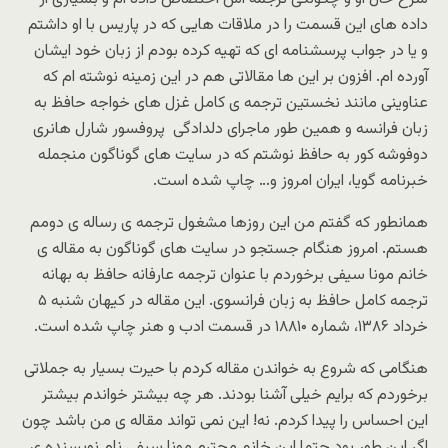
داده های این قسمت را در ملاقات هایی که در پاریس با او داشتم
و یا در جواب پرسشنامه ای که تهیه کرده بودم از زبان خود ایشان
آورده ام. افزون بر این ها مقالاتی هم در این زمینه نوشته ام که
عناوینی مانند
نخستین ترجمه ی کامل غزل های خواجه حافظ به
زبان فرانسه
و همین طور
ماجرای دلدادگی پروفسور شارل هانری
دوفوشه کور به حافظ
نوشتم که در سایت های گوناگون منجمله
خبرنامه گویا، ایران امروز و… چاپ شده است.
همانطور که گفتم من این روزها مشغول ترجمه ی رساله ی دومم
هستم. امروز هنگام جستجو در سایت های گوناگون به مقاله ی
خانم مونا سیفی برخوردم با عنوان
ترجمه عارفانه حافظ به بهانه
ترجمه کامل حافظ به زبان فرانسوی.
این مقاله در کیهان شنبه ۵
خرداد ۱۳۸۶، شماره ۱۸۸۱۰ در قسمت ادب و هنر چاپ شده است.
هنگامی که شروع به خواندن مقاله کردم با حیرت بسیار به جملاتی
برخوردم که برایم خیلی آشنا بودند. هر چه بیشتر خواندم بیشتر
این احساس را پیدا کردم. نه! این نمی تواند مقاله ی من باشد چون
اگر این طور بود حتما این خانم محترم مونا سیفی نام نویسنده ی