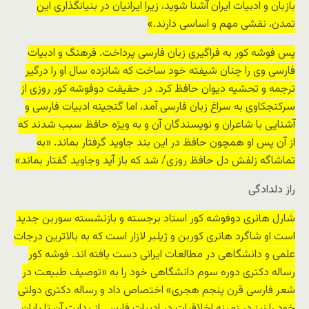
بازبان و ادبیات ایران آشنا شوید، زیرا ایرانیان در بنیانگذاری این
تمدن، نقشی مهم و اساسی دارند.»
پس فوشه کور به فراگیری زبان فارسی پرداخت. فرهنگ و ادبیات
فارسی وی را چنان شیفته خود ساخت که شانزده سال او را درگیر
ترجمه و تحشیه دیوان حافظ کرد. در حقیقت دوفوشه کور روزی از
سرکنجکاوی به سراغ زبان فارسی آمد، اما گنجینه ادبیات فارسی و
آشنایی با شاعران و نویسندگان آن و به ویژه حافظ سبب شدند که
از آن پس او همچون حافظ در این بند جاوید گرفتار بماند. «به
تماشاگه زلفش دل حافظ روزی/ شد که باز آید وجاوید گفتار بماند»
راز دلدادگی
شارل هانری دوفوشه کور استاد برجسته و بازنشسته سوربن جدید
است او شاگرد هانری کوربن و ژیلبر لازار است که به بالاترین درجات
علمی و دانشگاهی در مطالعات ایرانی دست یافته اند. فوشه کور
رساله دکتری دوره سوم دانشگاهی خود را به «توصیف طبیعت در
شعر فارسی قرن پنجم هجری» اختصاص داد و رساله دکتری دولتی
خود را نیز در زمینه اخلاقیات در ادبیات فارسی از بدایت آن تا پایان