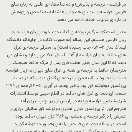
در فرانسه- ترجمه و پذیرش
) و ده ها مقاله ی علمی به زبان های
فارسی، فرانسه و سویدی همچنان عاشقانه به تفحص و پژوهش
در باره ی غزلیات حافظ ادامه می دهم.
مدتی است که سرگرم ترجمه ی کتاب دوم خود از زبان فرانسه به
زبان فارسی هستم. این رساله (به صورت کتاب در چاپخانه دانشگاه
اپسالا، سال ۲۰۰۲به چاپ رسیده است) به معرفی ترجمه ی غزل
های حافظ به زبان فرانسه از آغاز تا سال ۲۰۰۱ می پردازد و نشان می
دهد که تا این سال یعنی هفت قرن پس از مرگ حافظ هیچیک از
مترجمان حافظ به ترجمه ی همه ی غزل های دیوان به زبان فرانسه
دست نزده بودند. البته من از ترجمه ی کامل دیوان که در دست
پروفسور دوفوشه کور بود باخبر بودم. در آوریل ۲۰۰۶ ترجمه ی ۱۲۷۴
صفحه ای همه ی غزل های حافظ در قطع جیبی توسط انتشارات
شرق شناسی فرانسه وردیه در پاریس از زیر چاپ بیرون آمد.
مترجم این اثر پروفسور شارل هانری دوفوشه کور سالیان درازی از
عمرش را درگیر ترجمه و تحشیه ی ۴۸۶ غزل دیوان حافظ بوده
است. در رساله دوم، من قسمتی را به پروفسور دو فوشه کور و
شرح حال او و چگونگی ترجمه اش اختصاص داده ام و بسیاری از