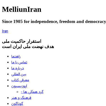
Melliun
Iran
Since 1905 for
independence
,
freedom
and
democrac
Iran
استقرار
حاکميت ملی
هدف نهضت ملی ایران است
راهنما
تماس با ما
درباره ما
بین المللی
معرفی کتاب
اپوزیسیون
- گرد همآئی ها
فرهنگ و هنر
گوناگون