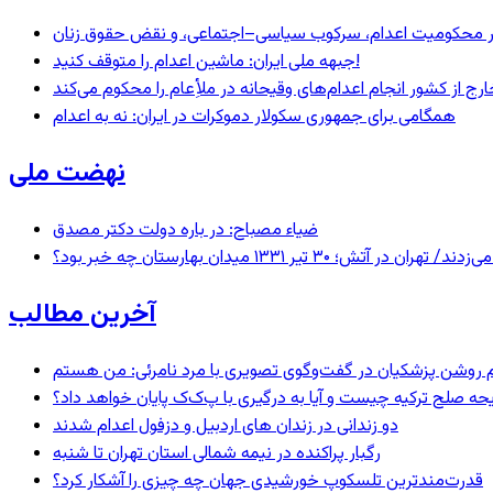
– در محکومیت اعدام، سرکوب سیاسی–اجتماعی، و نقض حقوق زنان
جبهه ملی ایران: ماشین اعدام را متوقف کنید!
رج از کشور انجام اعدام‌های وقیحانه در ملأِعام را محکوم می‌کند
همگامی برای جمهوری سکولار دموکرات در ایران: نه به اعدام
نهضت ملی
ضیاء مصباح: در باره دولت دکتر مصدق
 ۱۳۳۱ میدان بهارستان چه خبر بود؟
آخرین مطالب
یحه صلح ترکیه چیست و آیا به درگیری با پ‌ک‌ک پایان خواهد داد؟
دو زندانی در زندان های اردبیل و دزفول اعدام شدند
رگبار پراکنده در نیمه شمالی استان تهران تا شنبه
قدرت‌مندترین تلسکوپ خورشیدی جهان چه چیزی را آشکار کرد؟