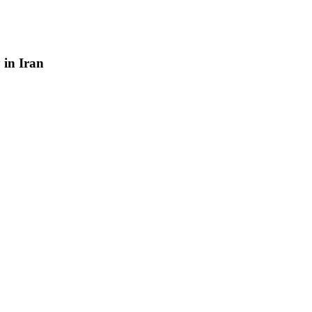
y
in
Iran