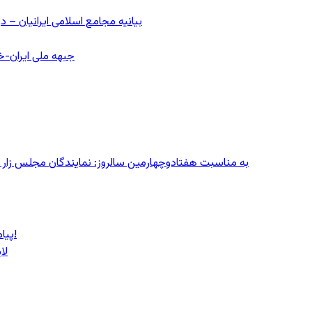
بیانیه مجامع اسلامی ایرانیان 
جبهه ملی ایران-خا
به مناسبت هفتادوچهارمین سالروز: نمایندگان مجلس زار می‌زدند/ تهران در آتش؛ ۳۰ تیر
پیام روشن پزشکیان در گفت‌و‌گوی تصویری با مرد نامرئی: من هستم!
لا