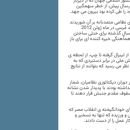
ور اسلامی جهان که از دیرباز
هارسال پیش، از خطر سهمگین
 را طی کرده بود بیرون می جهد.
م یک دیکتاتوری نظامی متمدنانه بر آن شوریدند
اما در برابر تعرض سیاسی منظم اخوان المسلمین و انتخاب محمد مُرسی در ماه ژوئن 2012
سال گذشته برای خنثی ساختن
همآهنگی خیره کننده ای برای باز
 لیبرال گرفته تا چپ، از لحظه ی
 ملی در برابر دستبردی که به
ظر می رسید که بتوانند از نتایج
وران دیکتاتوری نظامیان، شمار
هداشته بودند با پدیدار شدن نشانه
صفوف مقدم جنبش قرار دهند تا
ای خودانگیخته ی انقلاب مصر که
و ورزیده که تنها به تسخیر و
ار عمل را از دست دادند.