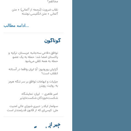
مخالفم؟
نقاب ضرورت (ترجمه از آلمانی) + متن
آلمانی + متن انگلیسی نوشته
ادامه مطالب...
گوناگون
توافق دفاعی سه‌جانبه عربستان، ترکیه و
پاکستان امضا شد؛ حمله به یک عضو،
حمله به همه تلقی می‌شود
گزارش یورونیوز؛ آیا ایران واقعا در آستانه
انقلاب است؟
جزئیات و ابهامات توافق بر سر تنگه هرمز
به روایت رویترز
امیر طاهری – ایران: نمایشگاه
شکست‌خوردگان شکست‌ناپذیر
سولماز ایکدر: دبیری شورای عالی امنیت
ملی؛ کرسی‌ای که از قانون قدرتمندتر است
خبر از
تارنماهای دیگر