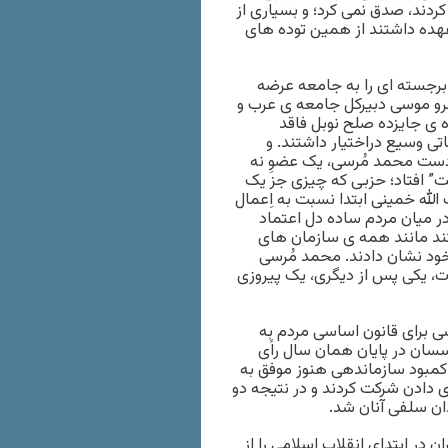
ردند، صدق نمی کرد؛ و بسیاری از
 عهده داشتند از همین توده های
رجسته ای را به جامعه عرضه
رو موسی دبیرکل جامعه ی عرب و
ه ی جایزده صلح نوبل فاقد
اتی وسیع دراختیار داشتند. و
دست محمد مُرسی، یک عضوِ نه
ت” افتاد؛ حزبی که چیزی جز یک
الله خمینی ابتدا نسبت به اِعمال
در میان مردم ساده دل اعتماد
ند مانند همه ی سازمان های
 خود نشان دادند. محمد مُرسی
ت، یکی پس از دیگری، یک پیروزی
ه مارس 2011 طی یک همه پرسی برای قانون اساسی مردم به
سسان در پایان همان سال راًی
لت کمبود سازماندهی هنوز موفق به
ی دادن شرکت کردند و در نتیجه دو
 سلفی آنان شد.
 در ابتدای انقلاب اسلامی را از