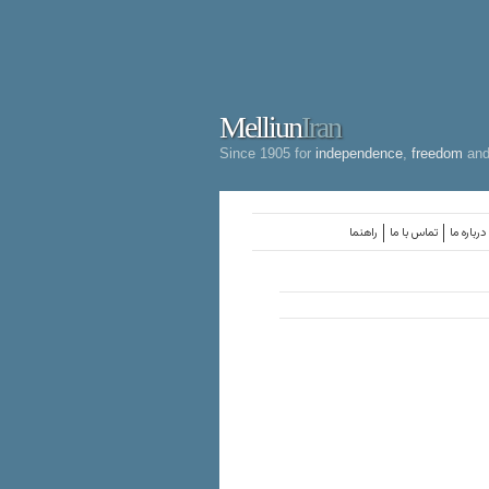
Melliun
Iran
Since 1905 for
independence
,
freedom
an
درباره ما
تماس با ما
راهنما