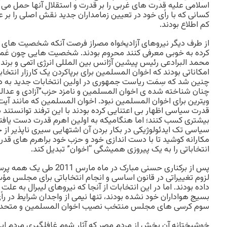
اسلامی علیه قدرت های غربی را بر قدرت و استقلال آنها حمل می ک
کسانی که با راًی خود در تعیین زمامداران جدید نقش اصلی را بر
کم اطلاع بودند.
از طرف دیگر نیروهای آزادیخواه مصراز فرصت آنکه شخصیت های ب
کرده به خوبی معرفی کنند محروم بودند. شخصیت هایی چون عَم
محمد البرادعی رئیس پیشین آژانس بین المللی انرژی اتمی و برند
امکاناتی بودند که اخوان المسلمین برای برپاکردن یک کارزار انتخاب
چنین شد که سِمَت ریاست جمهوری در اولین انتخابات جدید به 
چنان شناخته شده ی اخوان المسلمین و نامزد حزب”آزادی و عدال
ویترین برای اخوان المسلمین نبود. اخوان المسلمین که مانند آیت 
قدرت سیاسی اظهار بی اعتنایی کرده بودند با این ترفند توانستند 
بیشتری کسب کنند؛ اما هنگامیکه به اولین اهرم قدرت دست یافت
سیاسی تک ایدئولوژیکی در بکار بردن آن اشتهایی سیری ناپذیر از
مکارانه کوشید تا با دست اندازی خود و حزب خود براهرم های قدر
انتخاباتی را به یک پیروزی همیشگی “اخوان” تبدیل کند.
پس از برکناری حسنی مبارک در ما
لزوم تغییراتی در قانون اساسی و انجام انتخاباتی برای مجلس مؤ
داده بودند. اما در این انتخابات از آنجا که نیروهای لیبرال به ع
بسیج هواداران خود نشده بودند، تنها نیمی از واجدان شرایط در راً
سوم کرسی های مجلس منتخب نصیب اخوان المسلمین و متحدان
خوشبختانه آن بخش از مردم مصر که آثار شوم غافلگیریِ مردم ایران