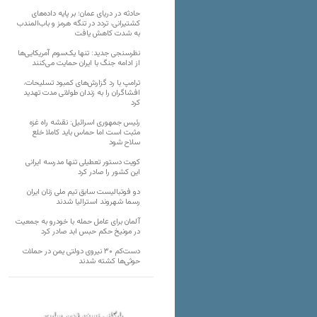
حادثه در دریای عمان؛ بر پایه داده‌های
کشتیرانی، تردد در تنگه هرمز و باب‌المندب
به شدت کاهش یافت
نظرسنجی جدید: تنها یک‌سوم آمریکایی‌ها
از ادامه جنگ با ایران حمایت می‌کنند
ترامپ با رد گزارش‌های کمبود تسلیحات،
افشاگران را به زندان طولانی مدت تهدید
کرد
رئیس‌ جمهوری اسرائیل: نقشه راه غزه
مثبت است اما حماس باید کاملا خلع
سلاح شود
کویت دستور تعطیلی تنها مدرسه ایرانی
این کشور را صادر کرد
دو فوتبالیست سابق تیم ملی زنان ایران
رسما شهروند استرالیا شدند
آلمان برای عامل حمله با خودرو به جمعیت
در مونیخ حکم حبس ابد صادر کرد
دست‌کم ۳۰ نیروی دولتی یمن در حملات
حوثی‌ها کشته شدند
بایگانی نسخه قدیم سایت