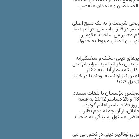
ام وضع کنند از نمایندگی استعفا
ان المسلمین و متحدان متعصب
لویحی شریعت را به یک منبع اصلی
ی مصر در قانون اساسی، در امر قضا
م معتبر می ساخت. علاوه بر
های بین المللی مربوط به حقوق
تفسیرهای دینی خشک و سختگیرانه
چندین نفر انجامید سرانجام متن
قانون اساسی به همه پرسی گذاشته شد و بیش از 60 از راًی دهندگان که شمار آنان به 33 از
ین نیز توانسته بودند با دراختیار
دیل کنند!
ر مجلس مؤسسان با تلفات متعدد
در میان تظاهر کنندگان ادامه داشت مصوبات مجلس در روزهای 18 و 25 دسامبر 2012 به همه
پرسی گذاشته شد و نتایج کار دایر بر تصویب متن قانون اساسی در روز 26 دسامبر اعلام گردید.
اباتی، از آن جمله عدم نظارت
رف قاضی مسئول رسیدگی به صحت
وری توتالیتر دینی در کشور پی می