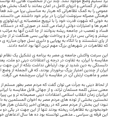
برد تسلیم وضع موجود نشد. چند تن از شخصیت هایی که توانسته ب
نظامی از گمنامی و انزوای کامل در امان بمانند با کمک بخش های
عمومی را به کمک تظاهراتی که هربار به مناسبتی برپا می شد فعا
فرهنگی مصرکه سرنوشت ایران را در برابر خود داشتند می دانس
به خونی که شهوت قدرت خود را با ترویج متعصبانه ی ایدئولوژی 
اهرم ها و امتیازات دولتی ارضاء می کنند در صورتی که در دستگاه
فساد و تعصب در جامعه ریشه بدوانند از جا کندن آنها به مراتب 
بیشتر و زمانی بس دراز تر و پرداخت بهایی بسی هنگفت تر از جان و
از پای ننشستند و با اتکاء به پویایی و دلیری نسل جوان مبارزه ی
که تظاهرات در شهرهای بزرگ مهم ترین آنها بود ادامه دادند.
این سرعت واکنش جامعه ی مصر به برنامه ی تشکیل یک نظام توتال
مقایسه با ایران، به تفاوت در درجه ی اعتقادات دینی دو ملت، یعنی
دلبستگی به دین شدید تر بود، ارتباطی نداشت بلکه از این جهت بو
ایران از چندین امتیاز بزرگ برخوردار بودند، که فی الجمله از وض
مصر و ماهیت ارتش آن، در مقایسه با ایران سرچشمه می گرفت.
از لحاظ دینی به جراًت می توان گفت که مردم مصر بطور مسلم از ایرا
معنی سنتی کلمه مسلمان تراند، و از جهاتی قابل مقایسه با ایران
ایرانیان زمان انقلاب اسلامی اعتقادات دینی صمیمانه تر و بی پیرا
نخستین بخشی از توده های مردم مصر به اخوان المسلمین به دلیل
نبود؛ این بخش از مردم مصر که در روزهای اخیر زنانشان هزار هزار
خودبخودی به تظاهرات ریخته بودند تنها از این جهت در یکی دو س
این فرقه ی سیاسی ـ مذهبی توانسته بود ده ها سال ادعاهای خود ر