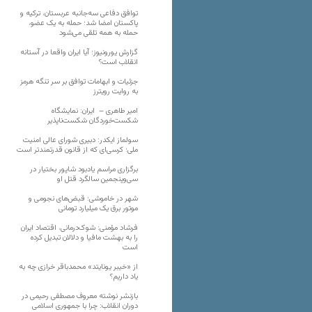
توافق دفاعی سه‌جانبه عربستان، ترکیه و
پاکستان امضا شد؛ حمله به یک عضو،
حمله به همه تلقی می‌شود
گزارش یورونیوز؛ آیا ایران واقعا در آستانه
انقلاب است؟
جزئیات و ابهامات توافق بر سر تنگه هرمز
به روایت رویترز
امیر طاهری – ایران: نمایشگاه
شکست‌خوردگان شکست‌ناپذیر
سولماز ایکدر: دبیری شورای عالی امنیت
ملی؛ کرسی‌ای که از قانون قدرتمندتر است
برگزاری مراسم یادبود شاپور بختیار در
سی‌وپنجمین سالگرد قتل او
شهر در خاموشی؛ قبض‌های نجومی و
موتور برق یک میلیارد تومانی
فرشاد مؤمنی: شوک‌درمانی، اقتصاد ایران
را به بهشت مافیا و دلالان تبدیل کرده
است
از «خیبر یونایتد» محمدباقر خرازی چه به
یاد داریم؟
بازنشر نوشته معروف مصطفی رحیمی در
دوران انقلاب: چرا با جمهوری اسلامی