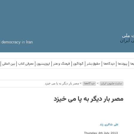
 ملی
ایران
d
democracy
in
Iran
ها
پیوندها
دیدگاه‌ها
حقوق بشر
گوناگون
فرهنگ و هنر
اپوزیسیون
معرفی کتاب
بین المللی
سایت ملیون ایران
دیدگاه‌ها
>
> مصر بار دیگر به پا می خیزد
مصر بار دیگر به پا می خیزد
علی شاکری زند
Thursday, 4th July, 2013