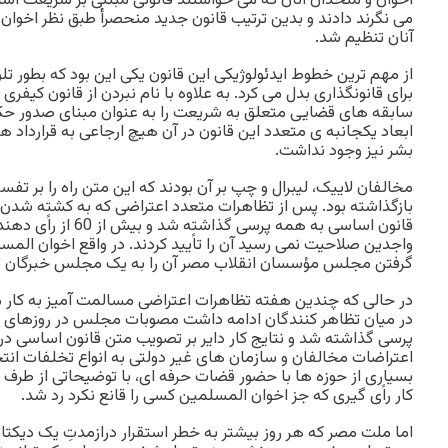
اخوان و متحدان آنان که می خواستند قانونی مبتنی بر شریعت اسل
می نگرند دادند و بدین ترتیب قانون جدید منحصرأ طبق نظر اخو
آنان تنظیم شد.
از مهم ترین خطوط ایدئولوژیکی این قانون یکی این بود که بطور ت
برای قانونگذاری بدل می کرد. به علاوه با نام نبردن از قانون کیفر
سابقه های قضایی متعلق به شریعت را به عنوان مبنای صدور حک
ابعاد یکجانبه ی متعدد این قانون در آن هیچ ارجاعی به قرارداد 
بشر نیز وجود نداشت.
مخالفان لاییک، لیبرال و چپ بر آن بودند که این متن راه را بر 
بازگذاشته بود. پس از تظاهرات متعدد اعتراضی که به کشته شدن 
واجدین صلاحیت نمی رسید آن را تاًیید کردند. در واقع اخوان المسلم
گرفتن مجلس مؤسسان انقلاب مصر آن را به یک مجلس خبرگان تب
در حالی که چندین هفته تظاهرات اعتراضی مسالمت آمیز به کا
اعتراضات مخالفان و سازمان های غیر دولتی به انواع تخلفات انتخ
بسیاری از حوزه ها با حضور قضات حرفه ای، با توضیحاتی از ط
کار راًی گیری که جز اخوان المسلمین کسی را قانع نکرد رد شد.
اما ملت مصر که هر روز بیشتر به خطر استقرار درازمدتِ یک دیکتات