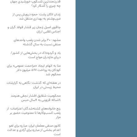
قدرت‌مندترین تلسکوپ خورشیدی جهان
چه چیزی را آشکار کرد؟
زندان لاکان رشت؛ حمزه درویش پس از
ضرب‌وشتم به بهداری منتقل شد
چاقوی اصیل زنجان زیر فشار فولاد گران و
اجناس تقلبی ارزان
مشهد؛ ۲۰ برابر شدن پلمب واحدهای
صنفی نسبت به سال گذشته
باد و گردوخاک در بخش‌هایی از کشور/
دریای مازندران مواج است
متا به اتهام ایجاد «مزاحمت عمومی» برای
کودکان به پرداخت ۵۶۷ میلیون دلار
محکوم شد
در هفته‌ای که گذشت؛ نگاهی به گزارشات
محیط زیستی در ایران
محکومیت شقایق افشار نجفی هنرمند
۱۸ساله قزوینی به ۹سال حبس
رنج خانواده‌های کشته‌شدگان اعتراضات؛ از
پلمب کسب‌وکارها تا ممنوعیت حضور بر
مزار
کانون صنفی معلمان ایران: مبارزه برای لغو
اعدام بخشی از مبارزه برای آزادی و عدالت
است