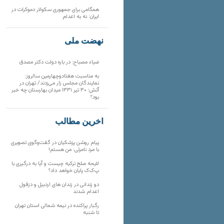
همگامی برای جمهوری سکولار دموکرات در
ایران: نه به اعدام
نهضت ملی
ضیاء مصباح: در باره دولت دکتر مصدق
به مناسبت هفتادوچهارمین سالروز:
نمایندگان مجلس زار می‌زدند/ تهران در
آتش؛ ۳۰ تیر ۱۳۳۱ میدان بهارستان چه خبر
بود؟
آخرین مطالب
پیام روشن پزشکیان در گفت‌و‌گوی تصویری
با مرد نامرئی: من هستم!
لایحه صلح ترکیه چیست و آیا به درگیری با
پ‌ک‌ک پایان خواهد داد؟
دو زندانی در زندان های اردبیل و دزفول
اعدام شدند
رگبار پراکنده در نیمه شمالی استان تهران
تا شنبه