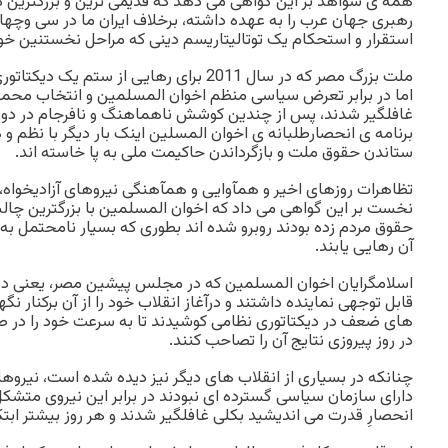
همه ی شواهد بر این گواهی می دهد که قدیمی ترین و بزرگترین کش
رهبری جهان عرب را به عهده داشته، برخلاف ایران ما در سی وچ
استقرار و استحکام یک توتالیتاریسم دینی که مراحل نخستنین خود
ملت بزرگ مصر که در سال 2011 برای رهایی از ست
غافلگیر شدند، پس از چندین کوشش ناهماهنگ و نافرجام در دو
برنامه ی انحصارطلبانه ی اخوان المسلین اینک بار دیگر با نظم و 
ستاندن حقوق ملت و بازگرداندن حاکیمت ملی به پا خاسته اند.
تظاهرات روزهای اخیر و همآوایی و همآهنگی نیروهای آزادیخواه، از
نخست بر این گواهی می داد که اخوان المسلمین با بزرگترین چالش
حقوق مردم زده بودند روبرو شده اند بطوری که بسیار نامحتمل به ن
آن رهایی یابند.
اسلامگرایان اخوان المسلمین که در مجلس پیشین مصر، یعنی در د
قابل توجهی نماینده داشتند و درآغاز انقلاب خود را از آن برکنار نگ
های ضعف در دیکتاتوری نظامی کوشیدند تا به سرعت خود را در 
در روز پیروزی نتایج آن را تصاحب کنند.
چنانکه در بسیاری از انقلاب های دیگر نیز دیده شده است، نیروه
دارای سازمان سیاسی گسترده ای نبودند در برابر این نیروی متشکل 
انحصارِ قدرت می اندیشید بکلی غافلگیر شدند و هر روز بیشتر ابتک