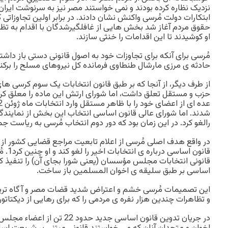
نزدیک نظاره کرده بودند و نمی خواستند مصر نیز به سرنوشت ایران
ابتکارات دولت مُرسی واکنش نشان دادند. در برابر اولین تجاوزات
حقوق مردم آغاز شد بخش هایی از غافلگیرشدگان با اقدام به ت
او کوشیدند تا این اقدامات را خنثی سازند.
مُرسی برای آنکه برای تجاوزات خود به اصول قانونی دستی باز داشته
حادثه ی مرزی مارشال طنطاوی فرمانده کل نیروهای مسلح را برکنار
از طرف دیگر، از آنجا که بر طبق قانون انتخابات یک سوم کرسی ه
حزب و مستقل تعلق داشت، اما شورای ارتش این ماده را معلق کرد
شدند. اما شورای عالی قانون اساسی انتخاب این بخش از نمایندگان
رالغو کرد. در این زمان بود که دور دوم انتخاب مُرسی به ریاست ج
در واقع هدف اصلی مُرسی از اعلام تابعیت مراجع قضایی کشور از 
قانون ا
قانونی انتخابات مجلس مؤسسان (یعنی شورا بجای آن) را تنفیذ کرد 
اساسی بر طبق سلیقه ی اخوان المسلمین باز ساخت.
این تصمیمات مُرسی خشم و اعتراض شدید قضات مصر و آگاه تر
و تظاهرات چندین هزار نفره ی مردمی را که برای رهایی از دیکتاتو
در جریان تدوین قانون اساسی جدید ح