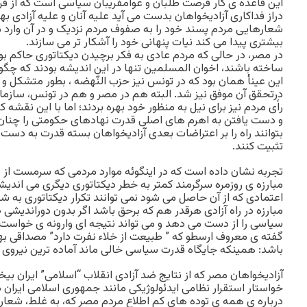
این قاعده ی کار فرصت طلبان و عوامفریبان سیاسی است که از ف
دراز فداکاری آزادیخواهان بدست می آید علیه آنان و علیه آزادی بهره 
شعارهایی مردم پسند خود را به صفوف مردم نزدیک و در آن وارد م
بیشتری پیدا می کند نیات پنهانی خود را آشکار تر می سازند.
در مصر، در حالی که مردم عادی به فکر برچیدن دیکتاتوری حاکم بو
ساخته باشند، اخوان المسلمین تنها در این اندیشه بودند که چگونه
این عینأ همان بود که در تونس نیز حزب النّهضه ، بطور متشکل و 
درتحقق آن موفق نیز شد. البته هم در مصر و هم در تونس، سازما
راًی مردم نیز برای نیل به منظور خود بهره بردند؛ اما با این نقشه
و دست یافتن به اهرم های اصلی قدرت نهادهای حکومتی را چنان 
بتوانند راه را بر اعتراضات بعدی آزادیخواهان بسته قدرت به دست 
تثبیت کنند.
تجربه نشان داده است که در اینگوئه موارد مردمی که سرمست از پ
مبارزه ی روزمره سرگرمند کمتر به خطر دیکتاتوری دیگری می اندیشن
اعتمادی که از آن حاصل می شود نمی توانند تکرار دیکتاتوری به شکل
مبارزه در راه آزادی هرقدر هم که برحق باشد اگر بدون دوراندیش
سیاسی را از دست می دهد و می تواند نتیجه ای وارونه ی خواست آز
گفته ی معروف ارسطو که ” طبیعت از خلاء نفرت دارد” مصداقی به
باشد: همینکه جایگاه قدرت سیاسی خالی ماند آماده ترین نیروی س
آزادیخواهان مصر که از نتایج ضد آزادی انقلاب “اسلامی” ایران بیخب
خواستار استقرار نظامی ایدئولوژیکی مانند جمهوری اسلامی ایران 
درباره ی همه ی توده های کم اطلاع مردم مصر که، به غلط، شعا