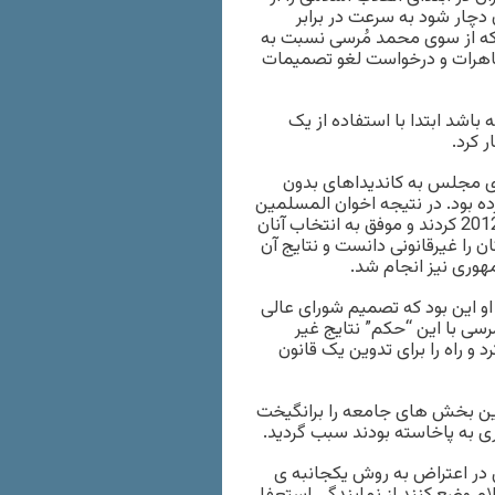
 دچار شود به سرعت در برابر
ی که از سوی محمد مُرسی نسبت به
ظاهرات و درخواست لغو تصمیمات
 باشد ابتدا با استفاده از یک
 کرد.
ای مجلس به کاندیداهای بدون
ه بود. در نتیجه اخوان المسلمین
عده ای از اعضای خود را با ظاهر مستقل وارد انتخابات ماه ژوئن 2012 کردند و موفق به انتخاب آنان
 را غیرقانونی دانست و نتایج آن
مهوری نیز انجام شد.
او این بود که تصمیم شورای عالی
ساسی درباره ی انتخابات اخیر را لغو کند و او چنین کرد1. مُرسی با این “حکم” نتایج غیر
و راه را برای تدوین یک قانون
ین بخش های جامعه را برانگیخت
ری به پاخاسته بودند سبب گردید.
دود 22 تن از اعضاء مجلس در اعتراض به روش یکجانبه ی