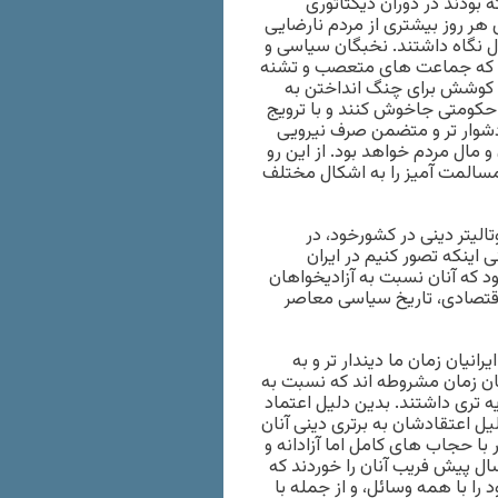
ودند در دوران دیکتاتوری
 هر روز بیشتری از مردم نارضایی
ل نگاه داشتند. نخبگان سیاسی و
تند که جماعت های متعصب و تشنه
و کوشش برای چنگ انداختن به
 حکومتی جاخوش کنند و با ترویج
دشوار تر و متضمن صرف نیرویی
 مال مردم خواهد بود. از این رو
 مسالمت آمیز را به اشکال مختلف
یتر دینی در کشورخود، در
 اینکه تصور کنیم در ایران
د که آنان نسبت به آزادیخواهان
ع اقتصادی، تاریخ سیاسی معاصر
نیان زمان ما دیندار تر و به
یان زمان مشروطه اند که نسبت به
یه تری داشتند. بدین دلیل اعتماد
 اعتقادشان به برتری دینی آنان
 با حجاب های کامل اما آزادانه و
ال پیش فریب آنان را خوردند که
ا با همه وسائل، و از جمله با