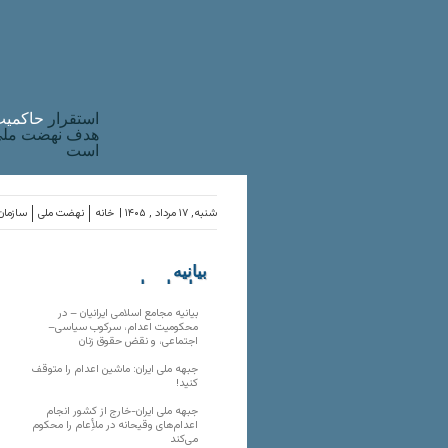
استقرار
حاکميت
هدف نهضت ملی 
است
شنبه, ۱۷ مرداد , ۱۴۰۵ |
خانه
نهضت ملی
سازمان‌
بیانیه
سازمان‌های
ملی
بیانیه مجامع اسلامی ایرانیان – در
محکومیت اعدام، سرکوب سیاسی–
اجتماعی، و نقض حقوق زنان
جبهه ملی ایران: ماشین اعدام را متوقف
کنید!
جبهه ملی ایران-خارج از کشور انجام
اعدام‌های وقیحانه در ملأِعام را محکوم
می‌کند