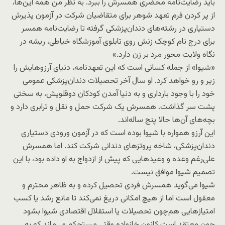
باید رضایت‌نامه محضری همسرش را ببرد. به نظر من همه این‌ها،
از پر کردن فرم تعهد شوهر برای متقاضیان شرکت در آزمون پذیرش
دستیاری در رشته‌های دندان‌پزشکی گرفته تا رضایت‌نامه همسر
برای درج نام کوچک زنش روی تابلوی آموزشگاه خیاطی، ریشه در
نگاه ولایت محور مرد بر زن دارد.»
«شیوا» از جمله کسانی است که این تعهدنامه، دنیای آرزوهایش را
زیر و رو خواهد کرد. او سال آخر تحصیلات دندان‌پزشکی عمومی‌
خود را با وجود بارداری و به دنیا آمدن کودکان دوقلویش، به سختی
پشت سر گذاشت. همسرش یک شرکت حمل و نقل و ترابری دارد و
بچه‌های آن‌ها حالا پنج ساله‌اند.
این آرزو همواره با شیوا بوده است که در آزمون ورودی دستیاری
دندان‌پزشکی، شاخه پروتزهای دندانی شرکت کند. اما همسرش
علی‌رغم وعده و وعیدهایی که پیش از ازدواج به او داده بود، با این
تصمیم شیوا موافق نیست.
شیوا می‌گوید همسرش فردی تحصیل کرده و به ظاهر محترم و
معقول است اما از هیچ امکانی دریغ نمی‌کند تا مانع رشد یا کسب
امتیازهایی هم‌چون تحصیلات یا استقلال اقتصادی شیوا بشود
چون معتقد است کانون خانواده وقتی مستحکم می‌ماند که به