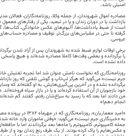
امنیتی باشد.
مصادره اموال شهروندان، از جمله وکلا، روزنامه‌نگاران، فعالان مد
بازداشت یا در دوران زندان و یا در تبعید، یکی از رفتارهای معم
است؛ از ضبط یادداشت‌ها، آلبوم‌های عکس خانوادگی، کتاب‌ها، گ
گرفته تا حتی در مقیاس‌های بزرگ‌تر، توقیف و مصادره حساب‌های 
عروسی.
برخی اوقات لوازم ضبط شده به شهروندان پس از آزاد شدن برگرداند
را برگردانده و بعضی وقت‌ها کاملا مصادره شده‌اند و هیچ پاسخی
داده نشده است.
روزنامه‌نگاری که نخواست نامش عنوان شد اما تجربه تفتیش خانه‌‌ و
جرم نیست» می‌گوید که هرگز لپ‌تاپ و گوشی تلفنی که روز بازدا
برگردانده نشده و در آخرین پی‌گیری‌هایش، به او گفته‌اند که وسا
خود بازجویان از آن استفاده کرده‌اند و یا در بازار سیاه فروخته‌ان
من دادند اما بعد که با رسید به سراغ‌شان رفتم، گفتند گم شده‌اند
انجام دهم!»
«امید معماریان»، روزنامه‌نگا
به «خبرنگاری جرم نیست» می‌گوید: «وقتی ماموران وارد خانه شدند،
جمله کامپیوترم. کامپیوترم را ماه‌ها بعد برگرداندند اما با حافظ
و عکس‌هایم را پاک کرده بودند. از یک طرف رنج زندان بود و از طرف 