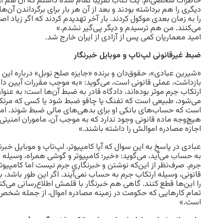
خاطرات شخصی‌ام. یک کتاب تقریبا تمام شده داشتم که آن هم از 
دیگری را هم برداشته بودند و بعد از آن هر بار برای برگرداندن‌ آن‌ه
را به زمان بعدی موکول کردند. بار آخر تهدیدم کردند که اگر زیاد ا
می‌کنند. من هم ترسیدم و دیگر پی‌گیر نشدم.»
امید معماریان کمی پس از آزادی از ایران خارج شد.
ضبط غیرقانونی لپ‌تاپ و موبایل خبرنگار
«شیرین عبادی»، حقوق‌دان و برنده «جایزه صلح نوبل» درباره این 
بازداشت، عملی قانونی است، می‌گوید: «به موجب مقررات آیین دا
ارتکاب جرم موثر بوده‌اند، دادگاه قادر به ضبط آن‌ها است؛ به عن
می‌شود، طبیعی است که تفنگ یا چاقو ضبط شود یا کسی که مرت
است که حساب‌های بانکی او برای بدهی‌های مالی ضبط شوند. اما 
هیچ‌وجه ماده قانونی وجود ندارد که به موجب آن‌، ماموران امنیتی
اجازه مصادره اموالش را داشته باشند.»
عبادی در پاسخ به این سوال که آیا کامپیوتر، لپ‌تاپ و موبایل خبر
به حساب می‌آید، می‌گوید: «خیر؛ کامپیوتر و گوشی همراه، وسیله 
جرم. صرف‌نظر از این‌که نوشتن و خبرنگاری جرم نیست اما کامپیوت
قانونی، وسیله ارتکاب جرم به حساب نمی‌آیند. اگر این طور باشد، 
را این‌ها قطع کنند. گاهی هم خبرنگار با قلمش اطلاع‌رسانی می‌ک
تمام کارهایی که حکومت در زمینه مصادره اموال، از جمله شخص م
است.»