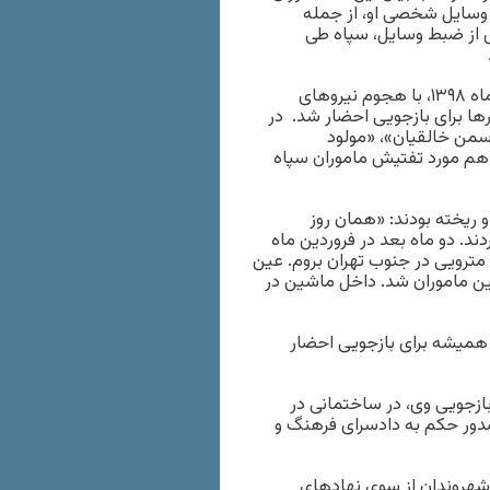
 وسایل شخصی او، از جمله
س از ضبط وسایل، سپاه طی
یاسمن خالقیان در موج احضارهای روزنامه‌نگاران در اوایل بهمن ماه ۱۳۹۸، با هجوم نیروهای
ها برای بازجویی احضار شد. در
اسمن خالقیان»، «مولود
هم مورد تفتیش ماموران سپاه
 ریخته بودند: «همان روز
دند. دو ماه بعد در فروردین ماه
 مترویی در جنوب تهران بروم. عین
ین ماموران شد. داخل ماشین در
ه همیشه برای بازجویی احضار
مش را نیز در محل بازجویی وی، در ساختمانی در
 صدور حکم به دادسرای فرهنگ و
شهروندان از سوی نهادهای