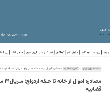
 ملی
ایران
d
democracy
in
Iran
مان‌ها
پیوندها
دیدگاه‌ها
حقوق بشر
گوناگون
فرهنگ و هنر
اپوزیسیون
معرفی کتاب
بین المل
سایت ملیون ایران
آخرین مطالب
>
> مصادره اموال از خانه تا حلقه ازدواج؛ سریال۴۱ ساله قوه قضاییه
مصادره اموال
قضاییه