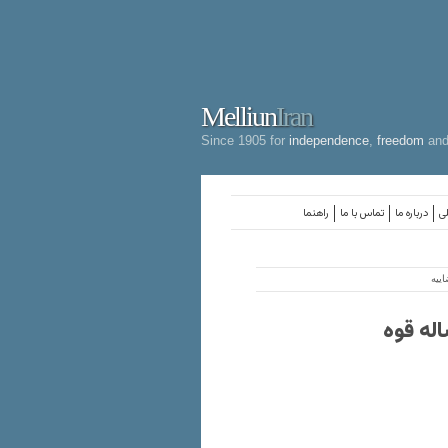
Melliun
Iran
Since 1905 for
independence
,
freedom
an
لی
درباره ما
تماس با ما
راهنما
 از خانه تا حلقه ازدواج؛ سریال۴۱ ساله قوه