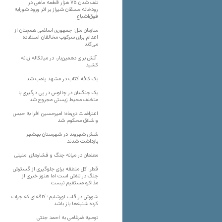
تلف شدن ۷۵ هزار قطعه ماهی در
رودخانه مسقان شیراز بر اثر ورود شورابه
فوق‌اشباع
سازمان ملل: جمهوری اسلامی همچنان از
اعدام برای سرکوب مخالفان استفاده
می‌کند
آتش برای دهمین‌بار، در میانکاله زبانه
کشید
یک کافه کتاب در مشهد پلمب شد
یک جنگلبان در چالوس در پی درگیری با
متخلف محیط زیستی مجروح شد
اعتراضات دی‌ماه؛ امیرحسین افرا به حبس
و شلاق محکوم شد
شش شهروند در شهرستان بهشهر
بازداشت شدند
معلمان در میانه جنگ و فشارهای امنیتی
قطر: کل منطقه برای جلوگیری از گسترش
جنگ در تلاش است اما هنوز خبری از
مذاکره مستقیم نیست
شورش در قلب اورشلیم؛ کافه‌ای که جرات
کرده شنبه‌ها باز باشد
توصیه ضرغامی به احمد جنتی