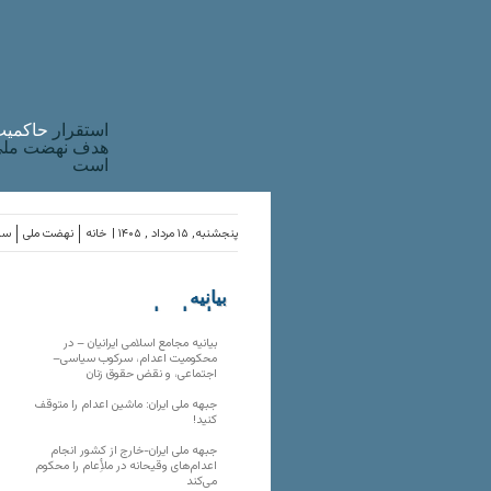
استقرار
حاکميت
هدف نهضت ملی 
است
پنجشنبه, ۱۵ مرداد , ۱۴۰۵ |
خانه
نهضت ملی
ساز
بیانیه
سازمان‌های
ملی
بیانیه مجامع اسلامی ایرانیان – در
محکومیت اعدام، سرکوب سیاسی–
اجتماعی، و نقض حقوق زنان
جبهه ملی ایران: ماشین اعدام را متوقف
کنید!
جبهه ملی ایران-خارج از کشور انجام
اعدام‌های وقیحانه در ملأِعام را محکوم
می‌کند