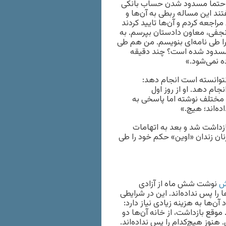
ت حتما مسدود شدن حساب بانکی
تند این مساله ربطی به آن‌ها و
مراجعه کردم و آن‌ها تایید کردند
 نجفی، معاون دادستان بپرسم. به
را طی نامه‌ای بنویسم. من هم طی
 مسدود شده است؟ چند دقیقه
ه نمی‌شود.»
نتوانسته است انجام دهد:
ام دهد. او از روز اول
موضوعات مختلف نوشته اما پاسخی به
ه‌اند؛ هیچ.»
ستوده، وکیل و فعال حقوق بشر در تاریخ ۲۳ خرداد ۱۳۹۷ بازداشت شد و بعد به اتهامات
در بند زنان زندان «اوین» حکم خود را طی
ش
نوشت شش ماه از آزادی
را پس نداده‌اند. این در شرایطی
‌ها به هزینه زیادی نیاز دارد:
وقع بازداشت، از خانه آن‌ها دو
وز هیچ‌کدام را پس نداده‌اند.