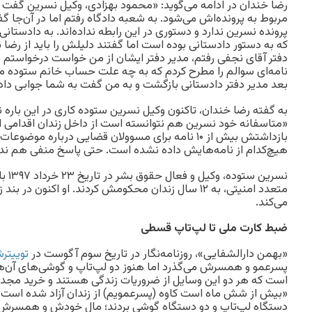
رضا خندان در ادامه می‌گوید: «محمود بهزادی، وکیل نسرین گف
مربوط به پرونده‌اش می‌شود. به شعبه دادگاه رفتم اما در آن‌جا گف
پرونده نسرین ندارد و دستوری در این رابطه نداده‌اند. به دادستانی 
که به دستور دادستانی بوده است اما گفتند دلیلش را باید از رضا
دفتر آقای نجفی رفتم، مدیر دفتر ایشان از من خواست درخواستم 
نامه‌ای سوالم را مطرح کردم که به چه علت حساب خانم ستوده
بعد مدیر دفتر دادستانی بازگشت و به من گفت به شما جوابی داد
به گفته رضا خندان، تاکنون وکیل نسرین ستوده کاری در این باره 
«متاسفانه خود نسرین هم نتوانسته است از داخل زندان اقدامی انج
بازداشتش بیش از ۱۰ نامه برای مسوولان قضایی درباره 
هیچ‌کدام از نامه‌هایش داده نشده است. حتی پاسخ منفی هم نداد
نسرین 
متعدد امنیتی، به ۱۲ سال زندان محکومش کردند. او اکنون 
می‌کند.
ضبط کارت ملی تا لپ‌تاپ قسطی
«بهمن دارالشفایی»، روزنامه‌نگار در تاریخ سوم آگوست در
توییتر
پسرعمو و همسرش می‌گذرد اما هنوز دو لپ‌تاپ و گوشی‌های آن‌ها 
است که هر دو این وسایل از ضروریات زندگی هستند و خرید مجدد آن
«بیش از شش ماه است کاوه (پسرعمویم) از زندان آزاد شده است. م
دستگاه لپ‌تاپ و دو دستگاه گوشی بردند؛ مال خودش و همسرش. هن