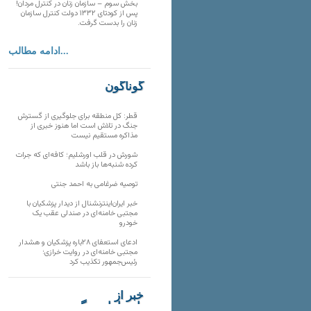
بخش سوم – سازمان زنان در کنترل مردان!
پس از کودتای ۱۳۳۲ دولت کنترل سازمان
زنان را بدست گرفت.
ادامه مطالب...
گوناگون
قطر: کل منطقه برای جلوگیری از گسترش
جنگ در تلاش است اما هنوز خبری از
مذاکره مستقیم نیست
شورش در قلب اورشلیم؛ کافه‌ای که جرات
کرده شنبه‌ها باز باشد
توصیه ضرغامی به احمد جنتی
خبر ایران‌اینترنشنال از دیدار پزشکیان با
مجتبی خامنه‌ای در صندلی عقب یک
خودرو
ادعای استعفای ۲۸باره پزشکیان و هشدار
مجتبی خامنه‌ای در روایت خرازی؛
رئیس‌جمهور تکذیب کرد
خبر از
تارنماهای دیگر