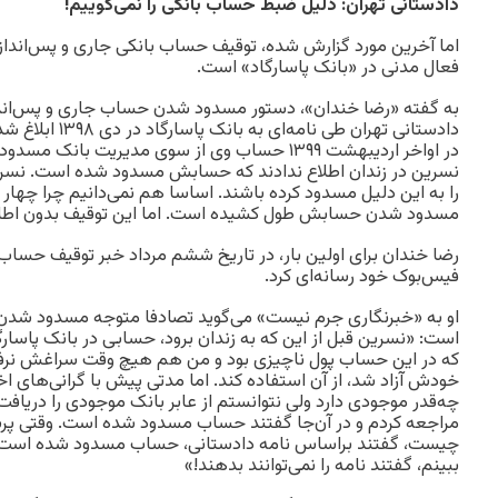
دادستانی تهران: دلیل ضبط حساب بانکی را نمی‌گوییم!
اما آخرین مورد گزارش شده، توقیف حساب‌ بانکی جاری و پس‌انداز
فعال مدنی در «بانک پاسارگاد» است.
به گفته «رضا خندان»، دستور مسدود شدن حساب جاری و پس‌اندا
دادستانی تهران طی ن
در اواخر اردیبهشت ۱۳۹۹ حساب وی از سوی مدیریت با
نسرین در زندان اطلاع ندادند که حسابش مسدود شده است. نسری
را به این دلیل مسدود کرده باشند. اساسا هم نمی‌دانیم چرا چهار م
مسدود شدن حسابش طول کشیده است. اما این توقیف بدون اطلا
رضا خندان برای اولین بار، در تاریخ ششم مرداد خبر توقیف حس
فیس‌بوک خود رسانه‌ای کرد.
او به «خبرنگاری جرم نیست» می‌گوید تصادفا متوجه مسدود 
است: «نسرین قبل از این که به زندان برود، حسابی در بانک پاسار
که در این حساب پول ناچیزی بود و من هم هیچ وقت سراغش نرفتم 
خودش آزاد شد، از آن استفاده کند. اما مدتی پیش با گرانی‌های ا
چه‌قدر موجودی دارد ولی نتوانستم از عابر بانک موجودی را دریافت
مراجعه کردم و در آن‌جا گفتند حساب مسدود شده است. وقتی پ
چیست، گفتند براساس نامه دادستانی، حساب مسدود شده است. خو
ببینم، گفتند نامه را نمی‌توانند بدهند!»