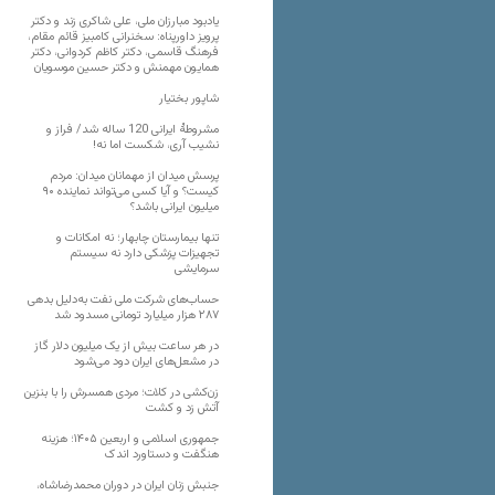
یادبود مبارزان ملی، علی شاکری زند و دکتر
پرویز داورپناه: سخنرانی کامبیز قائم مقام،
فرهنگ قاسمی، دکتر کاظم کردوانی، دکتر
همایون مهمنش و دکتر حسین موسویان
شاپور بختیار
مشروطۀ ایرانی 120 ساله شد/ فراز و
نشیب آری، شکست اما نه!
پرسش میدان از مهمانان میدان: مردم
کیست؟ و آیا کسی می‌تواند نماینده ۹۰
میلیون ایرانی باشد؟
تنها بیمارستان چابهار؛ نه امکانات و
تجهیزات پزشکی دارد نه سیستم
سرمایشی
حساب‌های شرکت ملی نفت به‌دلیل بدهی
۲۸۷ هزار میلیارد تومانی مسدود شد
در هر ساعت بیش از یک میلیون دلار گاز
در مشعل‌های ایران دود می‌شود
زن‌کشی در کلات؛ مردی همسرش را با بنزین
آتش زد و کشت
جمهوری اسلامی و اربعین ۱۴۰۵؛ هزینه
هنگفت و دستاورد اندک
جنبش زنان ایران در دوران محمدرضاشاه،