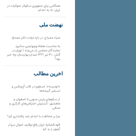
همگامی برای جمهوری سکولار دموکرات در
ایران: نه به اعدام
نهضت ملی
ضیاء مصباح: در باره دولت دکتر مصدق
به مناسبت هفتادوچهارمین سالروز:
نمایندگان مجلس زار می‌زدند/ تهران در
آتش؛ ۳۰ تیر ۱۳۳۱ میدان بهارستان چه خبر
بود؟
آخرین مطالب
«اودیسه»؛ اسطوره در قاب آی‌مکس و
تسخیر گیشه‌ها
از سکوهای پارس جنوبی تا اصفهان و
ماهشهر؛ گسترش اعتراض‌های کارگری و
صنفی
چرا بر مخالفت با اعدام باید پافشاری کرد؟
قوه قضائیه ایران رفع توقیف اموال سردار
آزمون را رد کرد