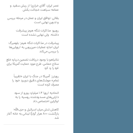
عصر ایران: آقای خرازی! از ریش سفید و
عمامه سیاهت خجالت بکش
بقائی: توافق ایران و عمان در مرحله بررسی
و تدوین نهایی است
روبیو: مذاکرات تنگه هرمز پیشرفت
داشته، ولی نهایی نشده است
پیشرفت در مذاکرات تنگه هرمز؛ بلومبرگ:
ایران اجازه عملیات مین‌روبی به اروپایی‌ها
را بررسی می‌کند
نتانیاهو با وجود دریافت تضمین درباره خلع
سلاح حماس، طرح مورد حمایت آمریکا برای
غزه را رد کرد
رویترز: آمریکا در جنگ با ایران «تقریباً
تمام» موشک‌های دقیق دوربرد خود را
مصرف کرده است
اتحادیه اروپا ۱.۴ میلیارد یورو از سود
دارایی‌های مسدودشده روسیه را به
اوکراین ‏اختصاص داد
کاهش تنش میان اسرائیل و حزب‌الله؛
بازگشت ۸۰۰ هزار آوارۀ لبنانی به خانه‌ آغاز
شد