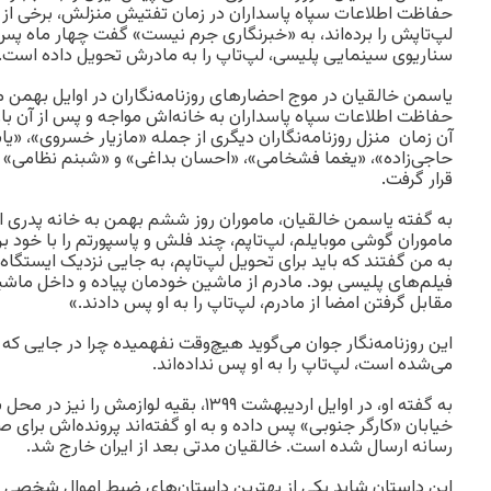
حفاظت اطلاعات سپاه پاسداران در زمان تفتیش منزلش، برخی از
لپ‌تاپش را برده‌اند، به «خبرنگاری جرم نیست» گفت چهار ماه پ
سناریوی سینمایی پلیسی، لپ‌تاپ را به مادرش تحویل داده است.
حفاظت اطلاعات سپاه پاسداران به خانه‌اش مواجه و پس از آن بار
آن زمان منزل روزنامه‌نگاران دیگری از جمله «مازیار خسروی»، «ی
حاجی‌زاده»، «یغما فشخامی»، «احسان بداغی» و «شبنم نظامی» 
قرار گرفت.
به گفته یاسمن خالقیان، ماموران روز ششم بهمن به خانه پدری او
ماموران گوشی موبایلم، لپ‌تاپم، چند فلش و پاسپورتم را با خود بر
به من گفتند که باید برای تحویل لپ‌تاپم، به جایی نزدیک ایستگاه
فیلم‌های پلیسی بود. مادرم از ماشین خودمان پیاده و داخل ماش
مقابل گرفتن امضا از مادرم، لپ‌تاپ را به او پس دادند.»
این روزنامه‌نگار جوان می‌گوید هیچ‌وقت نفهمیده چرا در جایی ک
می‌شده است، لپ‌تاپ را به او پس نداده‌اند.
به گفته او، در اوایل اردیبهشت ۱۳۹۹، بقیه لواز
خیابان «کارگر جنوبی» پس داده و به او گفته‌اند پرونده‌اش برای
رسانه ارسال شده است. خالقیان مدتی بعد از ایران خارج شد.
این داستان شاید یکی از بهترین داستان‌های ضبط اموال شخصی 