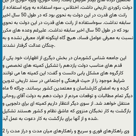
تحصیل کرده های بیکار افزایش یافت. رانت خواری، ویژه خواری در این
دولت رکوردی تاریخی داشت، اختلاس، سوء استفاده به ویژه استفاده از
رانت های قدرت در این دولت به نحوی بود که در طول 50 سال اخیر
سابقه نداشت. سوءاستفاده از رانت های قدرت در این دولت به نحوی
بود که در طول 50 سال اخیر سابقه نداشت. علیرغم وعده های مکرر
نسبت به معرفی عوامل فساد، هیچ گاه اینگونه افراد معرفی نشده و به
چنگان عدالت گرفتار نشدند.
این جامعه شناس کشورمان در بخش دیگری از اظهارات خود یکی از
قدم های مناسب دولت یازدهم را تشکیل کمیته های تخصصی و
کارگروه های مشکل یابی دانست و گفت: این کمیته ها می توانند
شرایط موجود را از حیث فرهنگی و اجتماعی در سند تاریخی تدوین
کرده و به امضای کارشناسان و معتمدین کشور برسانند، چراکه 6 ماه
دیگر تمام مطالبات و توقعات مردم از دولت دهم به دولت آقای روحانی
منتقل خواهد شد. از سوی دیگر انتظار داریم کمیته ای برای دلجویی و
بازگشت به کار نخبگان منزوی که عاشق نظام و کشور هستند تشکیل
شده و از آنها برای بازگشت به کار دعوت به عمل آید.
وی راهکارهای فوری و سریع و راهکارهای میان مدت و دراز مدت را 2