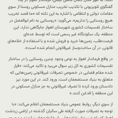
کنند. به طور مثال جمال عالمی نیسی، فرماندار اهواز در یک
گفتگوی تلویزیونی با تکذیب تخریب منازل مسکونی روستا از سوی
مقامات دولتی و انتظامی با اشاره به این نکته که «ما قصد تخریب
هیچ روستایی را نداریم»، می‌گوید: «روستایی به نام ابوالفضل در
ساختار تقسیمات کشوری شهرستان اهواز جایگاهی ندارد. این
منطقه، یک سکونتگاه غیر رسمی است که توسط عده‌ای
فرصت‌طلب، زمین‌ها خرید و فروش شده و با استفاده از خلاءهای
قانونی، در آن ساخت‌وساز غیرقانونی انجام شده است».
در واقع فرماندار اهواز به نوعی وجود چنین روستایی را در ساختار
تقسیمات کشوری به کل زیر سوال می‌برد و تاکید می‌کند: «قرار
شده مقام قضایی در خصوص تصرفات غیرقانونی زمین‌هایی که
متعلق به بنیاد مستضعفان است، ورود کند. در این مورد نیز
دادستان ورود کرده تا تصرف غیرقانونی به جز منازل مسکونی در
این منطقه را قدغن کنند.»
از سوی دیگر، روابط عمومی بنیاد مستضعفان اعلام می‌کند: «با
توجه به تصرفات صورت گرفته طی سالیان گذشته در اراضی زردشت