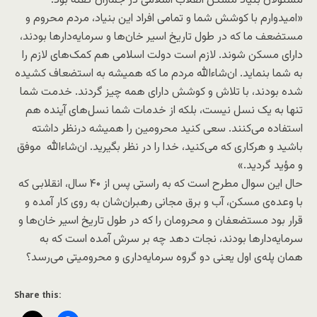
مسئولان بنیاد مسکن انقلاب اسلامی در جماران گفته بود:
«‏‏امیدوارم با کوشش شما و تمامی افراد این بنیاد، مردم محروم و
مستضعف ما که در‏‎ ‎‏طول تاریخ اسیر خان‌ها و سرمایه‌دارها بودند،
دارای مسکن شوند. لازم است دولت‏‎ ‎‏اسلامی هم کمک‌های لازم را
به شما بنماید. ان‌شاءالله مردم ما که همیشه به استضعاف‏‎ ‎‏کشیده
شده بودند، با تلاش و کوشش دارای همه چیز گردند. خدمت شما
تنها به یک‏‎ ‎‏نسل نیست، بلکه از خدمات شما نسل‌های آینده هم
استفاده می‌کنند. سعی کنید محرومین‏‎ ‎‏را همیشه درنظر داشته
باشید و هرکاری که می‌کنید، خدا را در نظر بگیرید. ان‌شاءالله ‏‎ ‎‏موفق
و مؤید گردید.»
حال این سوال مطرح است که به راستی پس از ۴۰ سال، انقلابی که
با وعده‌ی مسکن، آب و برق مجانی رهبران‌شان به روی کار آمده و
قرار بود مستضعفان و محرومان را که در طول تاریخ اسیر خان‌ها و
سرمایه‌دارها بودند، نجات دهد چه بر سرش آمده است که به
همان پله‌ی اول یعنی دو گروه سرمایه‌داری و محرومیتی می‌رسد؟
Share this: