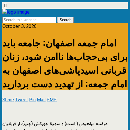
October 3, 2020
امام جمعه اصفهان: جامعه باید
برای بی‌حجاب‌ها ناامن شود، زنان
قربانی اسیدپاشی‌های اصفهان به
امام جمعه: از تهدید دست بردارید
Share
Tweet
Pin
Mail
SMS
مرضیه ابراهیمی (راست) و سهیلا جورکش (چپ)، از قربانیان